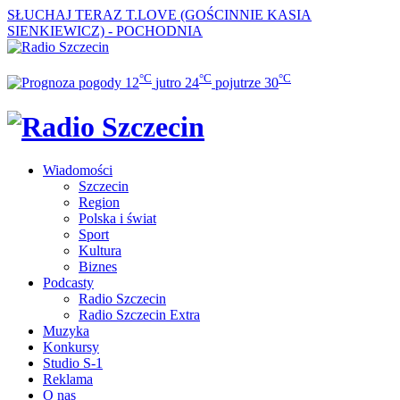
SŁUCHAJ TERAZ
T.LOVE (GOŚCINNIE KASIA
SIENKIEWICZ) - POCHODNIA
°C
°C
°C
12
jutro
24
pojutrze
30
Wiadomości
Szczecin
Region
Polska i świat
Sport
Kultura
Biznes
Podcasty
Radio Szczecin
Radio Szczecin Extra
Muzyka
Konkursy
Studio S-1
Reklama
O nas