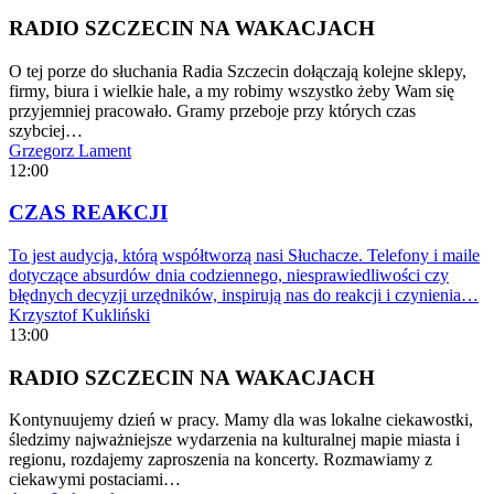
RADIO SZCZECIN NA WAKACJACH
O tej porze do słuchania Radia Szczecin dołączają kolejne sklepy,
firmy, biura i wielkie hale, a my robimy wszystko żeby Wam się
przyjemniej pracowało. Gramy przeboje przy których czas
szybciej…
Grzegorz Lament
12:00
CZAS REAKCJI
To jest audycja, którą współtworzą nasi Słuchacze. Telefony i maile
dotyczące absurdów dnia codziennego, niesprawiedliwości czy
błędnych decyzji urzędników, inspirują nas do reakcji i czynienia…
Krzysztof Kukliński
13:00
RADIO SZCZECIN NA WAKACJACH
Kontynuujemy dzień w pracy. Mamy dla was lokalne ciekawostki,
śledzimy najważniejsze wydarzenia na kulturalnej mapie miasta i
regionu, rozdajemy zaproszenia na koncerty. Rozmawiamy z
ciekawymi postaciami…