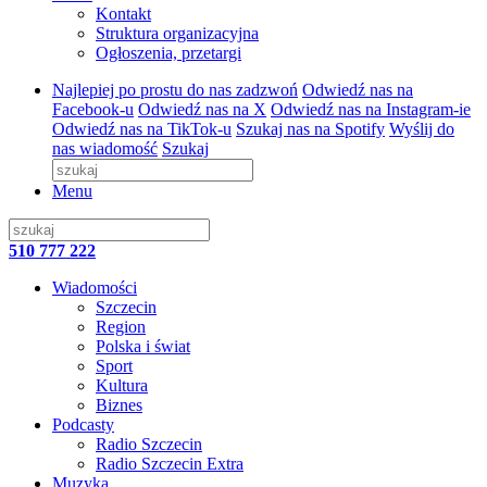
Kontakt
Struktura organizacyjna
Ogłoszenia, przetargi
Najlepiej po prostu do nas zadzwoń
Odwiedź nas na
Facebook-u
Odwiedź nas na X
Odwiedź nas na Instagram-ie
Odwiedź nas na TikTok-u
Szukaj nas na Spotify
Wyślij do
nas wiadomość
Szukaj
Menu
510 777 222
Wiadomości
Szczecin
Region
Polska i świat
Sport
Kultura
Biznes
Podcasty
Radio Szczecin
Radio Szczecin Extra
Muzyka