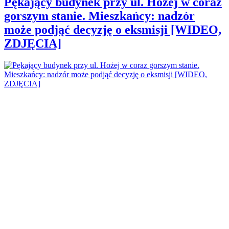
Pękający budynek przy ul. Hożej w coraz
gorszym stanie. Mieszkańcy: nadzór
może podjąć decyzję o eksmisji [WIDEO,
ZDJĘCIA]