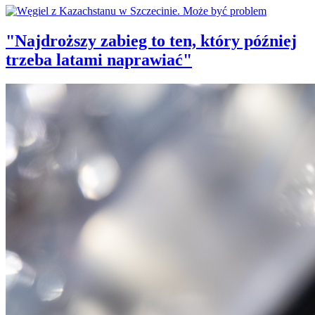
"Najdroższy zabieg to ten, który później
trzeba latami naprawiać"