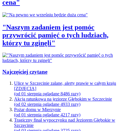
cena"
"Naszym zadaniem jest pomóc
przywrócić pamięć o tych ludziach,
którzy tu zginęli"
Najczęściej czytane
Ulice w Szczecinie zalane, alerty prawie w całym kraju
[ZDJĘCIA]
(od 01 sierpnia oglądane 8486 razy)
Akcja ratunkowa na jeziorze Głębokim w Szczecinie
(od 02 sierpnia oglądane 4933 razy)
Pożar domu w Mierzynie
(od 01 sierpnia oglądane 4217 razy)
Tragiczny finał wypoczynku nad Jeziorem Głębokie w
Szczecinie
(od 03 sierpnia oglądane 3725 razy)