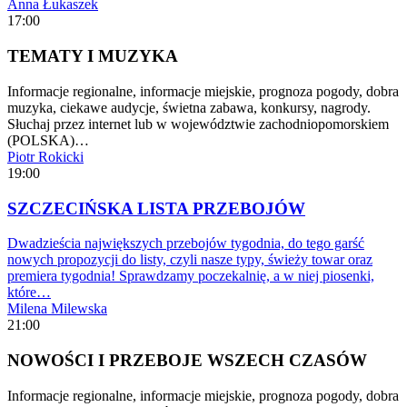
Anna Łukaszek
17:00
TEMATY I MUZYKA
Informacje regionalne, informacje miejskie, prognoza pogody, dobra
muzyka, ciekawe audycje, świetna zabawa, konkursy, nagrody.
Słuchaj przez internet lub w województwie zachodniopomorskiem
(POLSKA)…
Piotr Rokicki
19:00
SZCZECIŃSKA LISTA PRZEBOJÓW
Dwadzieścia największych przebojów tygodnia, do tego garść
nowych propozycji do listy, czyli nasze typy, świeży towar oraz
premiera tygodnia! Sprawdzamy poczekalnię, a w niej piosenki,
które…
Milena Milewska
21:00
NOWOŚCI I PRZEBOJE WSZECH CZASÓW
Informacje regionalne, informacje miejskie, prognoza pogody, dobra