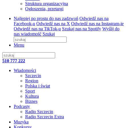
Struktura organizacyjna
Ogłoszenia, przetargi
Najlepiej po prostu do nas zadzwoń
Odwiedź nas na
Facebook-u
Odwiedź nas na X
Odwiedź nas na Instagram-ie
Odwiedź nas na TikTok-u
Szukaj nas na Spotify
Wyślij do
nas wiadomość
Szukaj
Menu
510 777 222
Wiadomości
Szczecin
Region
Polska i świat
Sport
Kultura
Biznes
Podcasty
Radio Szczecin
Radio Szczecin Extra
Muzyka
Konkursy