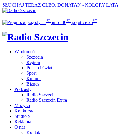
SŁUCHAJ TERAZ
CLEO, DONATAN - KOLORY LATA
°C
°C
°C
11
jutro
30
pojutrze
25
Wiadomości
Szczecin
Region
Polska i świat
Sport
Kultura
Biznes
Podcasty
Radio Szczecin
Radio Szczecin Extra
Muzyka
Konkursy
Studio S-1
Reklama
O nas
Kontakt