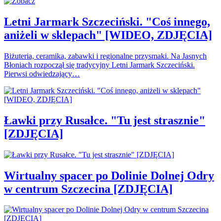
Letni Jarmark Szczeciński. "Coś innego,
aniżeli w sklepach" [WIDEO, ZDJĘCIA]
Biżuteria, ceramika, zabawki i regionalne przysmaki. Na Jasnych
Błoniach rozpoczął się tradycyjny Letni Jarmark Szczeciński.
Pierwsi odwiedzający…
Ławki przy Rusałce. "Tu jest strasznie"
[ZDJĘCIA]
Wirtualny spacer po Dolinie Dolnej Odry
w centrum Szczecina [ZDJĘCIA]