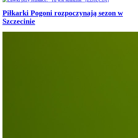
Piłkarki Pogoni rozpoczynają sezon w
Szczecinie