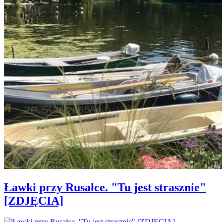
Ławki przy Rusałce. "Tu jest strasznie"
[ZDJĘCIA]