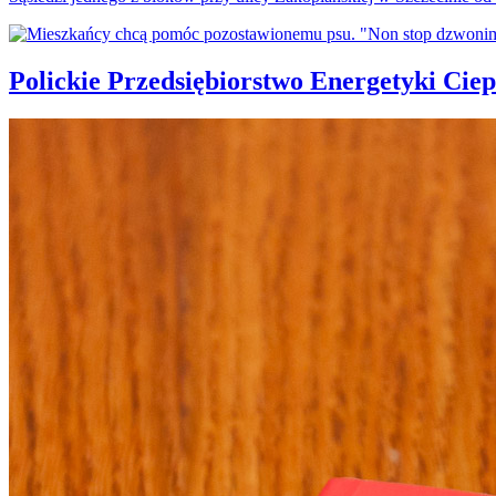
Polickie Przedsiębiorstwo Energetyki Cie