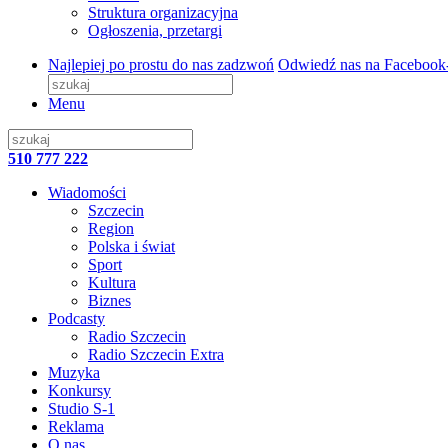
Struktura organizacyjna
Ogłoszenia, przetargi
Najlepiej po prostu do nas zadzwoń
Odwiedź nas na Facebook
Menu
510 777 222
Wiadomości
Szczecin
Region
Polska i świat
Sport
Kultura
Biznes
Podcasty
Radio Szczecin
Radio Szczecin Extra
Muzyka
Konkursy
Studio S-1
Reklama
O nas