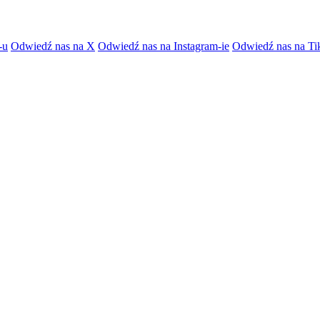
-u
Odwiedź nas na X
Odwiedź nas na Instagram-ie
Odwiedź nas na Ti