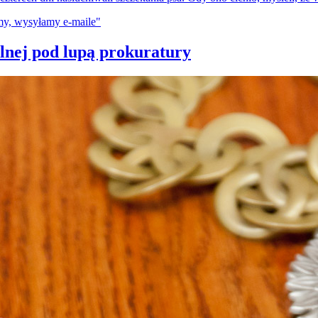
plnej pod lupą prokuratury