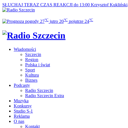
SŁUCHAJ TERAZ
CZAS REAKCJI do 13:00
Krzysztof Kukliński
°C
°C
°C
27
jutro
20
pojutrze
24
Wiadomości
Szczecin
Region
Polska i świat
Sport
Kultura
Biznes
Podcasty
Radio Szczecin
Radio Szczecin Extra
Muzyka
Konkursy
Studio S-1
Reklama
O nas
Kontakt