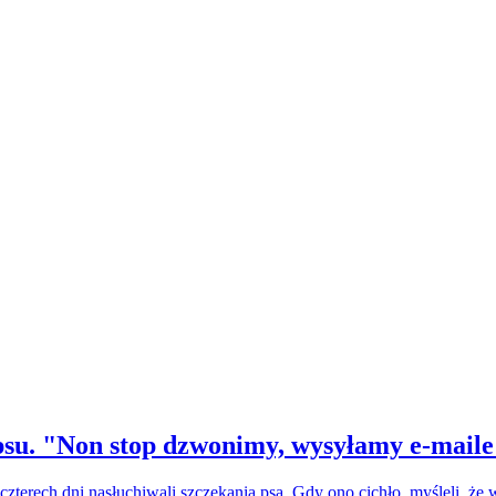
su. "Non stop dzwonimy, wysyłamy e-maile
czterech dni nasłuchiwali szczekania psa. Gdy ono cichło, myśleli, że