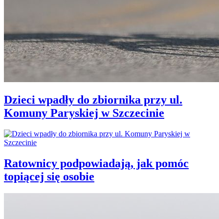
Dzieci wpadły do zbiornika przy ul.
Komuny Paryskiej w Szczecinie
Ratownicy podpowiadają, jak pomóc
topiącej się osobie