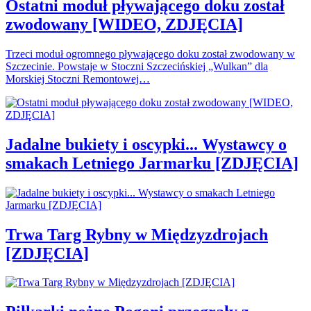
Ostatni moduł pływającego doku został
zwodowany [WIDEO, ZDJĘCIA]
Trzeci moduł ogromnego pływającego doku został zwodowany w
Szczecinie. Powstaje w Stoczni Szczecińskiej „Wulkan” dla
Morskiej Stoczni Remontowej…
Jadalne bukiety i oscypki... Wystawcy o
smakach Letniego Jarmarku [ZDJĘCIA]
Trwa Targ Rybny w Międzyzdrojach
[ZDJĘCIA]