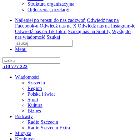
Struktura organizacyjna
Ogłoszenia, przetargi
Najlepiej po prostu do nas zadzwoń
Odwiedź nas na
Facebook-u
Odwiedź nas na X
Odwiedź nas na Instagram-ie
Odwiedź nas na TikTok-u
Szukaj nas na Spotify
Wyślij do
nas wiadomość
Szukaj
Menu
510 777 222
Wiadomości
Szczecin
Region
Polska i świat
Sport
Kultura
Biznes
Podcasty
Radio Szczecin
Radio Szczecin Extra
Muzyka
Konkursy