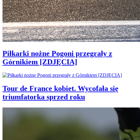
Piłkarki nożne Pogoni przegrały z
Górnikiem [ZDJĘCIA]
Tour de France kobiet. Wycofała się
triumfatorka sprzed roku