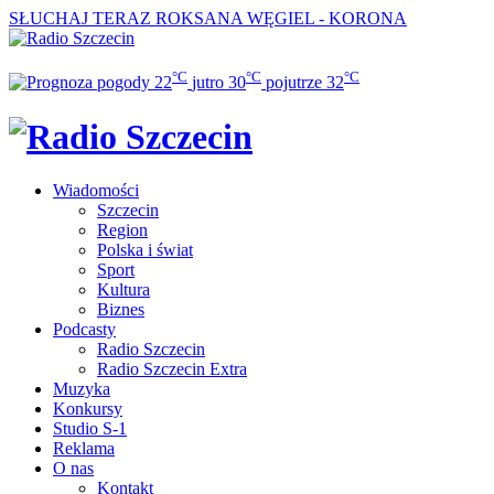
SŁUCHAJ TERAZ
ROKSANA WĘGIEL - KORONA
°C
°C
°C
22
jutro
30
pojutrze
32
Wiadomości
Szczecin
Region
Polska i świat
Sport
Kultura
Biznes
Podcasty
Radio Szczecin
Radio Szczecin Extra
Muzyka
Konkursy
Studio S-1
Reklama
O nas
Kontakt