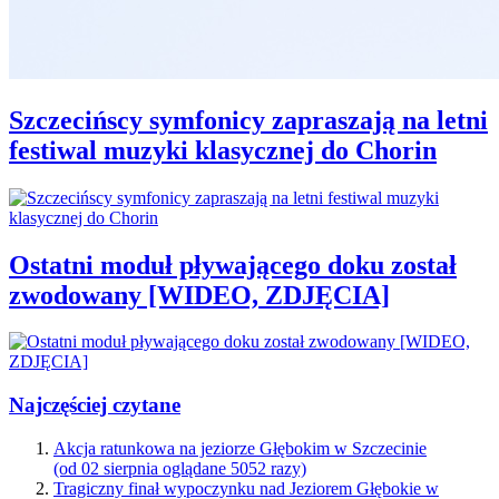
Szczecińscy symfonicy zapraszają na letni
festiwal muzyki klasycznej do Chorin
Ostatni moduł pływającego doku został
zwodowany [WIDEO, ZDJĘCIA]
Najczęściej czytane
Akcja ratunkowa na jeziorze Głębokim w Szczecinie
(od 02 sierpnia oglądane 5052 razy)
Tragiczny finał wypoczynku nad Jeziorem Głębokie w