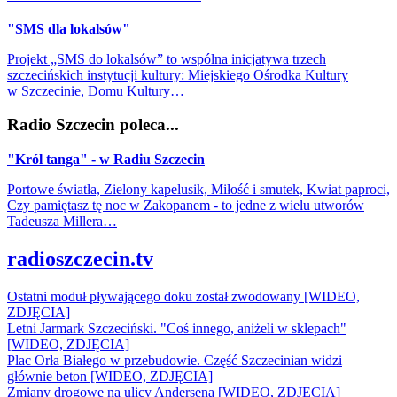
"SMS dla lokalsów"
Projekt „SMS do lokalsów” to wspólna inicjatywa trzech
szczecińskich instytucji kultury: Miejskiego Ośrodka Kultury
w Szczecinie, Domu Kultury…
Radio Szczecin poleca...
"Król tanga" - w Radiu Szczecin
Portowe światła, Zielony kapelusik, Miłość i smutek, Kwiat paproci,
Czy pamiętasz tę noc w Zakopanem - to jedne z wielu utworów
Tadeusza Millera…
radioszczecin.tv
Ostatni moduł pływającego doku został zwodowany [WIDEO,
ZDJĘCIA]
Letni Jarmark Szczeciński. "Coś innego, aniżeli w sklepach"
[WIDEO, ZDJĘCIA]
Plac Orła Białego w przebudowie. Część Szczecinian widzi
głównie beton [WIDEO, ZDJĘCIA]
Zmiany drogowe na ulicy Andersena [WIDEO, ZDJĘCIA]