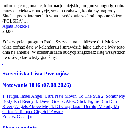
Informacje regionalne, informacje miejskie, prognoza pogody, dobra
muzyka, ciekawe audycje, świetna zabawa, konkursy, nagrody.
Słuchaj przez internet lub w województwie zachodniopomorskiem
(POLSKA)…
Agata Rokicka
20:00
Zobacz pełen program Radia Szczecin na najbliższe dni. Możesz
także cofnąć datę w kalendarzu i sprawdzić, jakie audycje były tego
dnia na antenie. W scenariuszach audycji znajdziesz listę wszystkich
uworów jakie wtedy graliśmy!
Szczecińska Lista Przebojów
Notowanie 1836 (07.08.2026)
1. Hugel, Imael Angel, Ultra Nate
Movin' To The Sun
2. Sombr
My
Body Isn't Ready
3. David Guetta, Alok, Stick Figure
Run Run
River (Angels Above Me)
4. DJ Goja, Jason Derulo, Melody
Mi
Chico
5. Temper City
Self Aware
Zobacz
Głosuj »
Płyta tygodnia