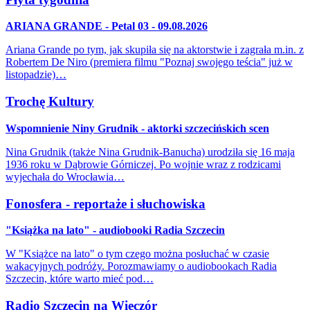
ARIANA GRANDE - Petal 03 - 09.08.2026
Ariana Grande po tym, jak skupiła się na aktorstwie i zagrała m.in. z
Robertem De Niro (premiera filmu "Poznaj swojego teścia" już w
listopadzie)…
Trochę Kultury
Wspomnienie Niny Grudnik - aktorki szczecińskich scen
Nina Grudnik (także Nina Grudnik-Banucha) urodziła się 16 maja
1936 roku w Dąbrowie Górniczej. Po wojnie wraz z rodzicami
wyjechała do Wrocławia…
Fonosfera - reportaże i słuchowiska
"Książka na lato" - audiobooki Radia Szczecin
W "Książce na lato" o tym czego można posłuchać w czasie
wakacyjnych podróży. Porozmawiamy o audiobookach Radia
Szczecin, które warto mieć pod…
Radio Szczecin na Wieczór