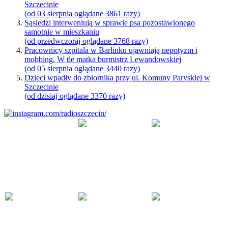
Szczecinie
(od 03 sierpnia oglądane 3861 razy)
Sąsiedzi interweniują w sprawie psa pozostawionego
samotnie w mieszkaniu
(od przedwczoraj oglądane 3768 razy)
Pracownicy szpitala w Barlinku ujawniają nepotyzm i
mobbing. W tle matka burmistrz Lewandowskiej
(od 05 sierpnia oglądane 3440 razy)
Dzieci wpadły do zbiornika przy ul. Komuny Paryskiej w
Szczecinie
(od dzisiaj oglądane 3370 razy)