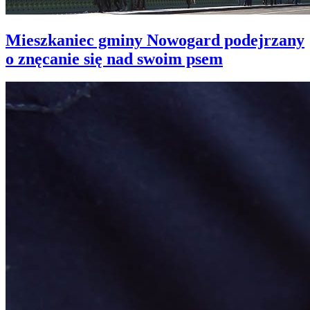
Mieszkaniec gminy Nowogard podejrzany
o znęcanie się nad swoim psem