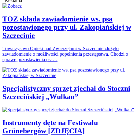
Reklama
TOZ składa zawiadomienie ws. psa
pozostawionego przy ul. Zakopiańskiej w
Szczecinie
Towarzystwo Opieki nad Zwierzętami w Szczecinie złożyło
zawiadomienie o możliwości popełnienia przestępstwa. Chodzi o
sprawę pozostawienia psa…
Specjalistyczny sprzęt zjechał do Stoczni
Szczecińskiej „Wulkan”
Instrumenty dęte na Festiwalu
Grünebergów [ZDJĘCIA]