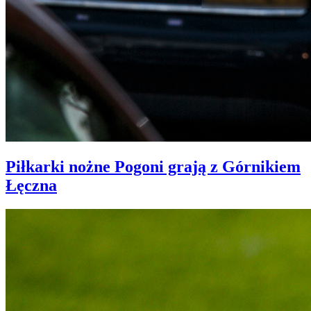
Piłkarki nożne Pogoni grają z Górnikiem
Łęczna