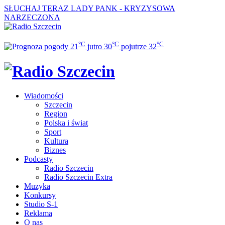
SŁUCHAJ TERAZ
LADY PANK - KRYZYSOWA
NARZECZONA
°C
°C
°C
21
jutro
30
pojutrze
32
Wiadomości
Szczecin
Region
Polska i świat
Sport
Kultura
Biznes
Podcasty
Radio Szczecin
Radio Szczecin Extra
Muzyka
Konkursy
Studio S-1
Reklama
O nas