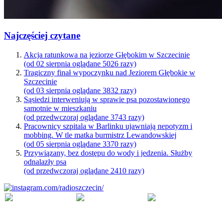
Najczęściej czytane
Akcja ratunkowa na jeziorze Głębokim w Szczecinie
(od 02 sierpnia oglądane 5026 razy)
Tragiczny finał wypoczynku nad Jeziorem Głębokie w
Szczecinie
(od 03 sierpnia oglądane 3832 razy)
Sąsiedzi interweniują w sprawie psa pozostawionego
samotnie w mieszkaniu
(od przedwczoraj oglądane 3743 razy)
Pracownicy szpitala w Barlinku ujawniają nepotyzm i
mobbing. W tle matka burmistrz Lewandowskiej
(od 05 sierpnia oglądane 3370 razy)
Przywiązany, bez dostępu do wody i jedzenia. Służby
odnalazły psa
(od przedwczoraj oglądane 2410 razy)