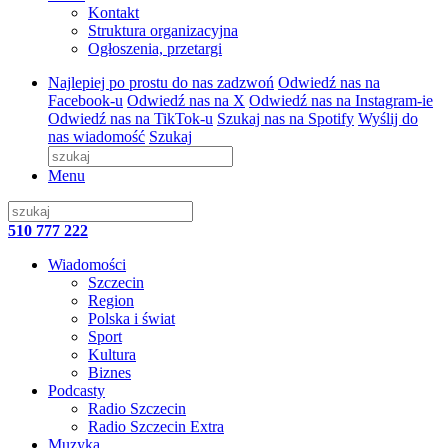
Kontakt
Struktura organizacyjna
Ogłoszenia, przetargi
Najlepiej po prostu do nas zadzwoń
Odwiedź nas na
Facebook-u
Odwiedź nas na X
Odwiedź nas na Instagram-ie
Odwiedź nas na TikTok-u
Szukaj nas na Spotify
Wyślij do
nas wiadomość
Szukaj
Menu
510 777 222
Wiadomości
Szczecin
Region
Polska i świat
Sport
Kultura
Biznes
Podcasty
Radio Szczecin
Radio Szczecin Extra
Muzyka