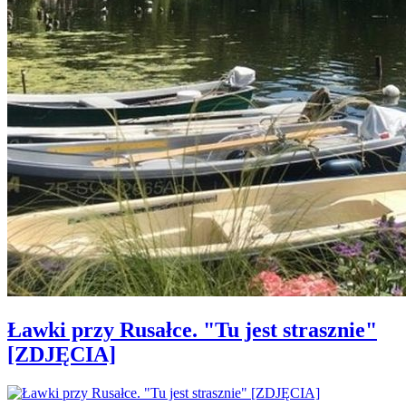
Ławki przy Rusałce. "Tu jest strasznie"
[ZDJĘCIA]