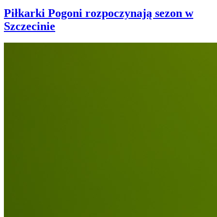
Piłkarki Pogoni rozpoczynają sezon w
Szczecinie