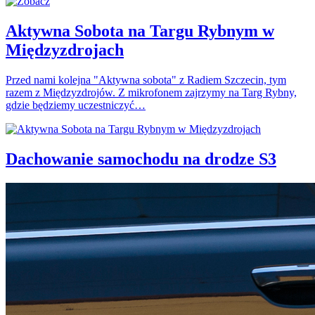
Aktywna Sobota na Targu Rybnym w
Międzyzdrojach
Przed nami kolejna "Aktywna sobota" z Radiem Szczecin, tym
razem z Międzyzdrojów. Z mikrofonem zajrzymy na Targ Rybny,
gdzie będziemy uczestniczyć…
Dachowanie samochodu na drodze S3