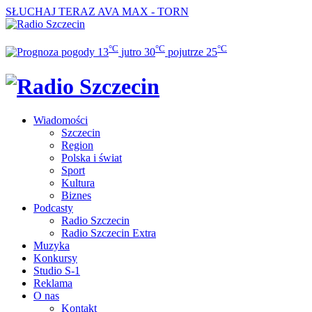
SŁUCHAJ TERAZ
AVA MAX - TORN
°C
°C
°C
13
jutro
30
pojutrze
25
Wiadomości
Szczecin
Region
Polska i świat
Sport
Kultura
Biznes
Podcasty
Radio Szczecin
Radio Szczecin Extra
Muzyka
Konkursy
Studio S-1
Reklama
O nas
Kontakt