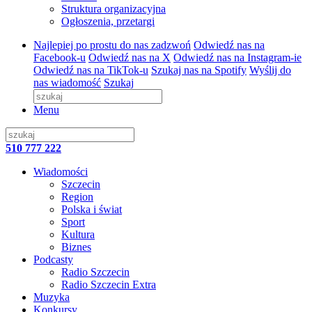
Struktura organizacyjna
Ogłoszenia, przetargi
Najlepiej po prostu do nas zadzwoń
Odwiedź nas na
Facebook-u
Odwiedź nas na X
Odwiedź nas na Instagram-ie
Odwiedź nas na TikTok-u
Szukaj nas na Spotify
Wyślij do
nas wiadomość
Szukaj
Menu
510 777 222
Wiadomości
Szczecin
Region
Polska i świat
Sport
Kultura
Biznes
Podcasty
Radio Szczecin
Radio Szczecin Extra
Muzyka
Konkursy