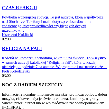
CZAS REAKCJI
Powtórka wczorajszej audycji. To jest audycja, którą współtworzą
nasi Słuchacze. Telefony i maile dotyczące absurdów dnia
codziennego, niesprawiedliwości czy błędnych decyzji
urzędników…
Krzysztof Kukliński
02:00
RELIGIA NA FALI
Kościół na Pomorzu Zachodnim, w kraju i na świecie. To wszystko
w ramach audycji katolickiej "Religia na fali", która w każdą
niedzielę po godzinie 7 na antenie. W programie i na stronie także…
Piotr Kołodziejski
03:00
NOC Z RADIEM SZCZECIN
Informacje regionalne, informacje miejskie, prognoza pogody, dobra
muzyka, ciekawe audycje, świetna zabawa, konkursy, nagrody.
Słuchaj przez internet lub w województwie zachodniopomorskiem
(POLSKA)…