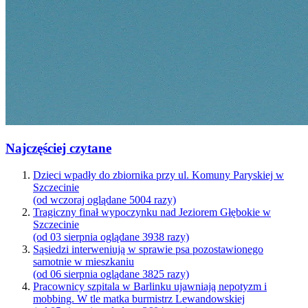
Najczęściej czytane
Dzieci wpadły do zbiornika przy ul. Komuny Paryskiej w
Szczecinie
(od wczoraj oglądane 5004 razy)
Tragiczny finał wypoczynku nad Jeziorem Głębokie w
Szczecinie
(od 03 sierpnia oglądane 3938 razy)
Sąsiedzi interweniują w sprawie psa pozostawionego
samotnie w mieszkaniu
(od 06 sierpnia oglądane 3825 razy)
Pracownicy szpitala w Barlinku ujawniają nepotyzm i
mobbing. W tle matka burmistrz Lewandowskiej