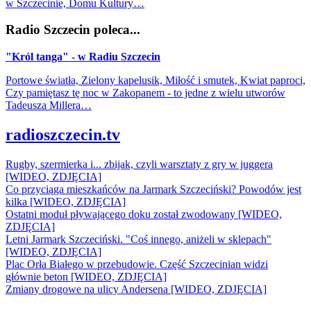
w Szczecinie, Domu Kultury…
Radio Szczecin poleca...
"Król tanga" - w Radiu Szczecin
Portowe światła, Zielony kapelusik, Miłość i smutek, Kwiat paproci,
Czy pamiętasz tę noc w Zakopanem - to jedne z wielu utworów
Tadeusza Millera…
radioszczecin.tv
Rugby, szermierka i... zbijak, czyli warsztaty z gry w juggera
[WIDEO, ZDJĘCIA]
Co przyciąga mieszkańców na Jarmark Szczeciński? Powodów jest
kilka [WIDEO, ZDJĘCIA]
Ostatni moduł pływającego doku został zwodowany [WIDEO,
ZDJĘCIA]
Letni Jarmark Szczeciński. "Coś innego, aniżeli w sklepach"
[WIDEO, ZDJĘCIA]
Plac Orła Białego w przebudowie. Część Szczecinian widzi
głównie beton [WIDEO, ZDJĘCIA]
Zmiany drogowe na ulicy Andersena [WIDEO, ZDJĘCIA]