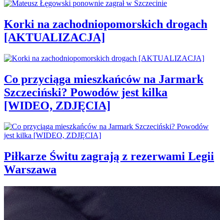
Korki na zachodniopomorskich drogach
[AKTUALIZACJA]
Co przyciąga mieszkańców na Jarmark
Szczeciński? Powodów jest kilka
[WIDEO, ZDJĘCIA]
Piłkarze Świtu zagrają z rezerwami Legii
Warszawa