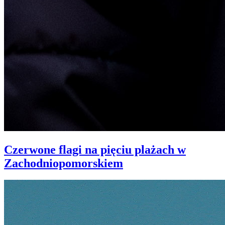
Czerwone flagi na pięciu plażach w
Zachodniopomorskiem