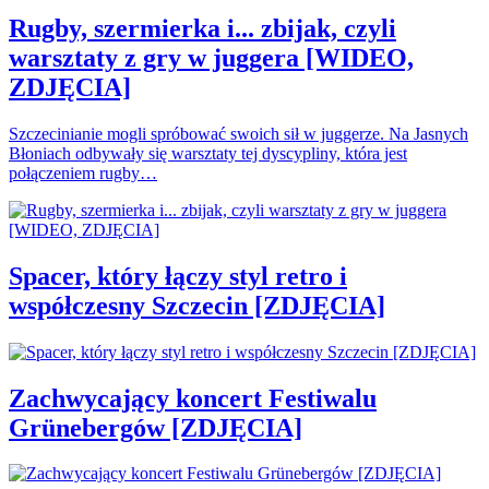
Rugby, szermierka i... zbijak, czyli
warsztaty z gry w juggera [WIDEO,
ZDJĘCIA]
Szczecinianie mogli spróbować swoich sił w juggerze. Na Jasnych
Błoniach odbywały się warsztaty tej dyscypliny, która jest
połączeniem rugby…
Spacer, który łączy styl retro i
współczesny Szczecin [ZDJĘCIA]
Zachwycający koncert Festiwalu
Grünebergów [ZDJĘCIA]