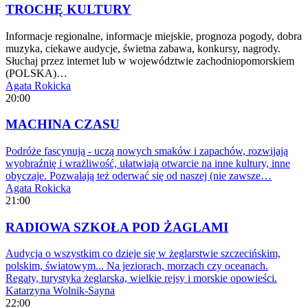
TROCHĘ KULTURY
Informacje regionalne, informacje miejskie, prognoza pogody, dobra
muzyka, ciekawe audycje, świetna zabawa, konkursy, nagrody.
Słuchaj przez internet lub w województwie zachodniopomorskiem
(POLSKA)…
Agata Rokicka
20:00
MACHINA CZASU
Podróże fascynują - uczą nowych smaków i zapachów, rozwijają
wyobraźnię i wrażliwość, ułatwiają otwarcie na inne kultury, inne
obyczaje. Pozwalają też oderwać się od naszej (nie zawsze…
Agata Rokicka
21:00
RADIOWA SZKOŁA POD ŻAGLAMI
Audycja o wszystkim co dzieje się w żeglarstwie szczecińskim,
polskim, światowym... Na jeziorach, morzach czy oceanach.
Regaty, turystyka żeglarska, wielkie rejsy i morskie opowieści.
Katarzyna Wolnik-Sayna
22:00