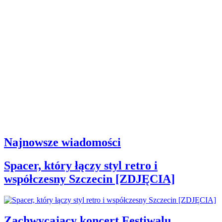
Najnowsze wiadomości
Spacer, który łączy styl retro i
współczesny Szczecin [ZDJĘCIA]
Zachwycający koncert Festiwalu