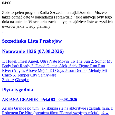
04:00
Zobacz pełen program Radia Szczecin na najbliższe dni. Możesz
także cofnąć datę w kalendarzu i sprawdzić, jakie audycje były tego
dnia na antenie. W scenariuszach audycji znajdziesz listę wszystkich
uworów jakie wtedy graliśmy!
Szczecińska Lista Przebojów
Notowanie 1836 (07.08.2026)
1. Hugel, Imael Angel, Ultra Nate
Movin' To The Sun
2. Sombr
My
Body Isn't Ready
3. David Guetta, Alok, Stick Figure
Run Run
River (Angels Above Me)
4. DJ Goja, Jason Derulo, Melody
Mi
Chico
5. Temper City
Self Aware
Zobacz
Głosuj »
Płyta tygodnia
ARIANA GRANDE - Petal 03 - 09.08.2026
Ariana Grande po tym, jak skupiła się na aktorstwie i zagrała m.in. z
Robertem De Niro (premiera filmu "Poznaj swojego teścia" już w