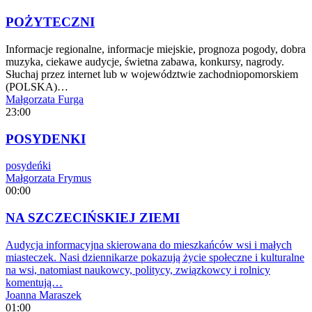
POŻYTECZNI
Informacje regionalne, informacje miejskie, prognoza pogody, dobra
muzyka, ciekawe audycje, świetna zabawa, konkursy, nagrody.
Słuchaj przez internet lub w województwie zachodniopomorskiem
(POLSKA)…
Małgorzata Furga
23:00
POSYDENKI
posydeńki
Małgorzata Frymus
00:00
NA SZCZECIŃSKIEJ ZIEMI
Audycja informacyjna skierowana do mieszkańców wsi i małych
miasteczek. Nasi dziennikarze pokazują życie społeczne i kulturalne
na wsi, natomiast naukowcy, politycy, związkowcy i rolnicy
komentują…
Joanna Maraszek
01:00