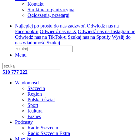
Kontakt
Struktura organizacyjna
Ogłoszenia, przetargi
Najlepiej po prostu do nas zadzwoń
Odwiedź nas na
Facebook-u
Odwiedź nas na X
Odwiedź nas na Instagram-ie
Odwiedź nas na TikTok-u
Szukaj nas na Spotify
Wyślij do
nas wiadomość
Szukaj
Menu
510 777 222
Wiadomości
Szczecin
Region
Polska i świat
Sport
Kultura
Biznes
Podcasty
Radio Szczecin
Radio Szczecin Extra
Muzyka