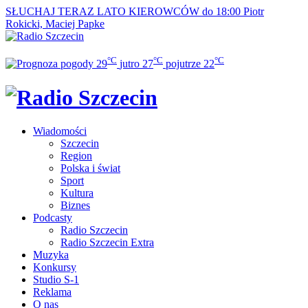
SŁUCHAJ TERAZ
LATO KIEROWCÓW do 18:00
Piotr
Rokicki, Maciej Papke
°C
°C
°C
29
jutro
27
pojutrze
22
Wiadomości
Szczecin
Region
Polska i świat
Sport
Kultura
Biznes
Podcasty
Radio Szczecin
Radio Szczecin Extra
Muzyka
Konkursy
Studio S-1
Reklama
O nas