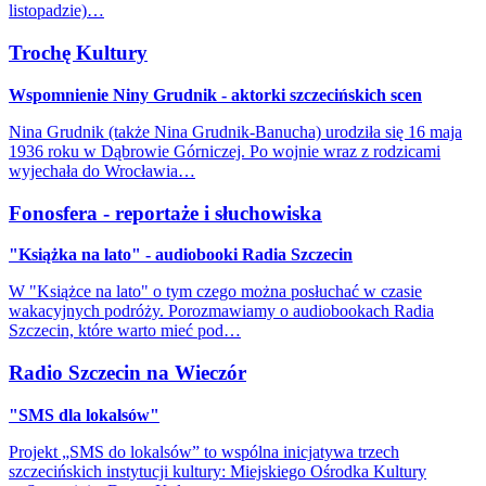
listopadzie)…
Trochę Kultury
Wspomnienie Niny Grudnik - aktorki szczecińskich scen
Nina Grudnik (także Nina Grudnik-Banucha) urodziła się 16 maja
1936 roku w Dąbrowie Górniczej. Po wojnie wraz z rodzicami
wyjechała do Wrocławia…
Fonosfera - reportaże i słuchowiska
"Książka na lato" - audiobooki Radia Szczecin
W "Książce na lato" o tym czego można posłuchać w czasie
wakacyjnych podróży. Porozmawiamy o audiobookach Radia
Szczecin, które warto mieć pod…
Radio Szczecin na Wieczór
"SMS dla lokalsów"
Projekt „SMS do lokalsów” to wspólna inicjatywa trzech
szczecińskich instytucji kultury: Miejskiego Ośrodka Kultury