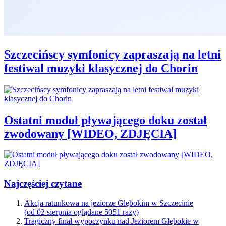
Szczecińscy symfonicy zapraszają na letni
festiwal muzyki klasycznej do Chorin
Ostatni moduł pływającego doku został
zwodowany [WIDEO, ZDJĘCIA]
Najczęściej czytane
Akcja ratunkowa na jeziorze Głębokim w Szczecinie
(od 02 sierpnia oglądane 5051 razy)
Tragiczny finał wypoczynku nad Jeziorem Głębokie w