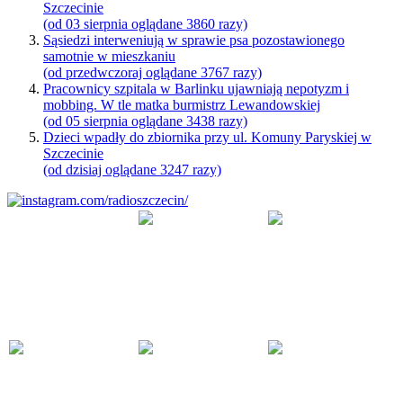
Szczecinie
(od 03 sierpnia oglądane 3860 razy)
Sąsiedzi interweniują w sprawie psa pozostawionego
samotnie w mieszkaniu
(od przedwczoraj oglądane 3767 razy)
Pracownicy szpitala w Barlinku ujawniają nepotyzm i
mobbing. W tle matka burmistrz Lewandowskiej
(od 05 sierpnia oglądane 3438 razy)
Dzieci wpadły do zbiornika przy ul. Komuny Paryskiej w
Szczecinie
(od dzisiaj oglądane 3247 razy)