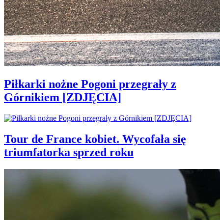
Piłkarki nożne Pogoni przegrały z
Górnikiem [ZDJĘCIA]
Tour de France kobiet. Wycofała się
triumfatorka sprzed roku