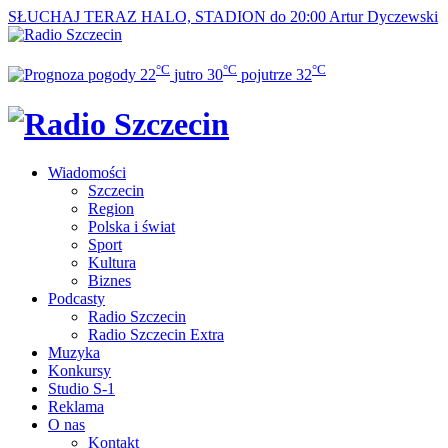
SŁUCHAJ TERAZ
HALO, STADION do 20:00
Artur Dyczewski
°C
°C
°C
22
jutro
30
pojutrze
32
Wiadomości
Szczecin
Region
Polska i świat
Sport
Kultura
Biznes
Podcasty
Radio Szczecin
Radio Szczecin Extra
Muzyka
Konkursy
Studio S-1
Reklama
O nas
Kontakt