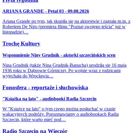
ARIANA GRANDE - Petal 03 - 09.08.2026
Ariana Grande po tym, jak skupiła się na aktorstwie i zagrała m.in. z
Robertem De Niro (premiera filmu "Poznaj swojego teścia" już w
listopadzie)…
Trochę Kultury
Wspomnienie Niny Grudnik - aktorki szczecińskich scen
Nina Grudnik (także Nina Grudnik-Banucha) urodziła się 16 maja
1936 roku w Dąbrowie Górniczej. Po wojnie wraz z rodzicami
wyjechała do Wrocławia…
Fonosfera - reportaże i słuchowiska
"Książka na lato" - audiobooki Radia Szczecin
W "Książce na lato" o tym czego można posłuchać w czasie
wakacyjnych podróży. Porozmawiamy o audiobookach Radia
Szczecin, które warto mieć pod…
Radio Szczecin na Wieczór