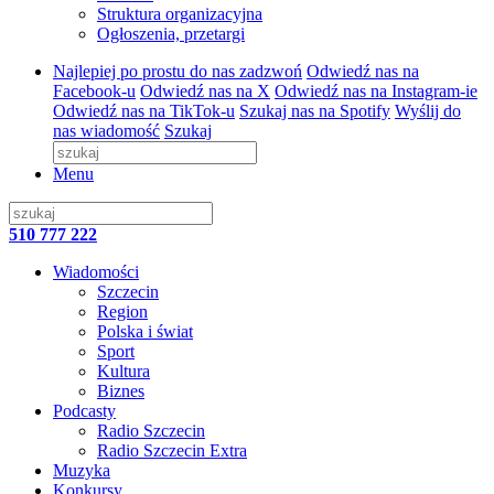
Struktura organizacyjna
Ogłoszenia, przetargi
Najlepiej po prostu do nas zadzwoń
Odwiedź nas na
Facebook-u
Odwiedź nas na X
Odwiedź nas na Instagram-ie
Odwiedź nas na TikTok-u
Szukaj nas na Spotify
Wyślij do
nas wiadomość
Szukaj
Menu
510 777 222
Wiadomości
Szczecin
Region
Polska i świat
Sport
Kultura
Biznes
Podcasty
Radio Szczecin
Radio Szczecin Extra
Muzyka
Konkursy