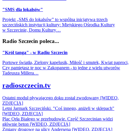
"SMS dla lokalsów"
Projekt „SMS do lokalsów” to wspólna inicjatywa trzech
szczecińskich instytucji kultury: Miejskiego Ośrodka Kultury
w Szczecinie, Domu Kultury…
Radio Szczecin poleca...
"Król tanga" - w Radiu Szczecin
Portowe światła, Zielony kapelusik, Miłość i smutek, Kwiat paproci,
Czy pamiętasz tę noc w Zakopanem - to jedne z wielu utworów
Tadeusza Millera…
radioszczecin.tv
Ostatni moduł pływającego doku został zwodowany [WIDEO,
ZDJĘCIA]
Letni Jarmark Szczeciński. "Coś innego, aniżeli w sklepach"
[WIDEO, ZDJĘCIA]
Plac Orła Białego w przebudowie. Część Szczecinian widzi
głównie beton [WIDEO, ZDJĘCIA]
Zmiany drogowe na ulicy Andersena [WIDEO, ZDJĘCIA]