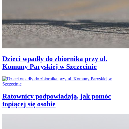
Dzieci wpadły do zbiornika przy ul.
Komuny Paryskiej w Szczecinie
Ratownicy podpowiadają, jak pomóc
topiącej się osobie