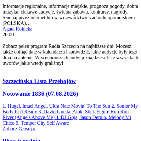
Informacje regionalne, informacje miejskie, prognoza pogody, dobra
muzyka, ciekawe audycje, świetna zabawa, konkursy, nagrody.
Słuchaj przez internet lub w województwie zachodniopomorskiem
(POLSKA)…
Agata Rokicka
20:00
Zobacz pełen program Radia Szczecin na najbliższe dni. Możesz
także cofnąć datę w kalendarzu i sprawdzić, jakie audycje były tego
dnia na antenie. W scenariuszach audycji znajdziesz listę wszystkich
uworów jakie wtedy graliśmy!
Szczecińska Lista Przebojów
Notowanie 1836 (07.08.2026)
1. Hugel, Imael Angel, Ultra Nate
Movin' To The Sun
2. Sombr
My
Body Isn't Ready
3. David Guetta, Alok, Stick Figure
Run Run
River (Angels Above Me)
4. DJ Goja, Jason Derulo, Melody
Mi
Chico
5. Temper City
Self Aware
Zobacz
Głosuj »
Płyta tygodnia