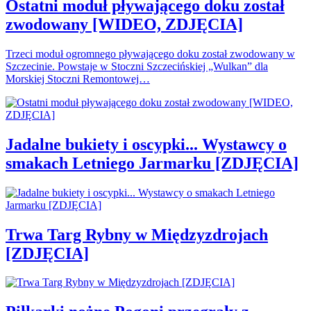
Ostatni moduł pływającego doku został
zwodowany [WIDEO, ZDJĘCIA]
Trzeci moduł ogromnego pływającego doku został zwodowany w
Szczecinie. Powstaje w Stoczni Szczecińskiej „Wulkan” dla
Morskiej Stoczni Remontowej…
Jadalne bukiety i oscypki... Wystawcy o
smakach Letniego Jarmarku [ZDJĘCIA]
Trwa Targ Rybny w Międzyzdrojach
[ZDJĘCIA]