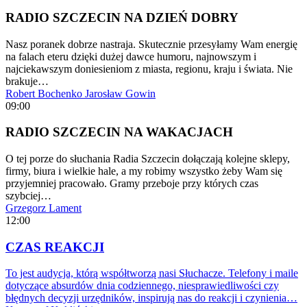
RADIO SZCZECIN NA DZIEŃ DOBRY
Nasz poranek dobrze nastraja. Skutecznie przesyłamy Wam energię
na falach eteru dzięki dużej dawce humoru, najnowszym i
najciekawszym doniesieniom z miasta, regionu, kraju i świata. Nie
brakuje…
Robert Bochenko
Jarosław Gowin
09:00
RADIO SZCZECIN NA WAKACJACH
O tej porze do słuchania Radia Szczecin dołączają kolejne sklepy,
firmy, biura i wielkie hale, a my robimy wszystko żeby Wam się
przyjemniej pracowało. Gramy przeboje przy których czas
szybciej…
Grzegorz Lament
12:00
CZAS REAKCJI
To jest audycja, którą współtworzą nasi Słuchacze. Telefony i maile
dotyczące absurdów dnia codziennego, niesprawiedliwości czy
błędnych decyzji urzędników, inspirują nas do reakcji i czynienia…