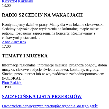
Krzysztof Kukliński
13:00
RADIO SZCZECIN NA WAKACJACH
Kontynuujemy dzień w pracy. Mamy dla was lokalne ciekawostki,
śledzimy najważniejsze wydarzenia na kulturalnej mapie miasta i
regionu, rozdajemy zaproszenia na koncerty. Rozmawiamy z
ciekawymi postaciami…
Anna Łukaszek
17:00
TEMATY I MUZYKA
Informacje regionalne, informacje miejskie, prognoza pogody, dobra
muzyka, ciekawe audycje, świetna zabawa, konkursy, nagrody.
Słuchaj przez internet lub w województwie zachodniopomorskiem
(POLSKA)…
Piotr Rokicki
19:00
SZCZECIŃSKA LISTA PRZEBOJÓW
Dwadzieścia największych przebojów tygodnia, do tego garść