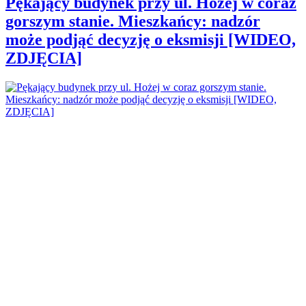
Pękający budynek przy ul. Hożej w coraz
gorszym stanie. Mieszkańcy: nadzór
może podjąć decyzję o eksmisji [WIDEO,
ZDJĘCIA]