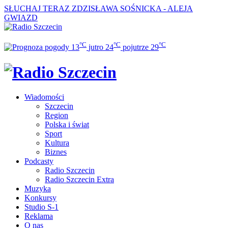
SŁUCHAJ TERAZ
ZDZISŁAWA SOŚNICKA - ALEJA
GWIAZD
°C
°C
°C
13
jutro
24
pojutrze
29
Wiadomości
Szczecin
Region
Polska i świat
Sport
Kultura
Biznes
Podcasty
Radio Szczecin
Radio Szczecin Extra
Muzyka
Konkursy
Studio S-1
Reklama
O nas