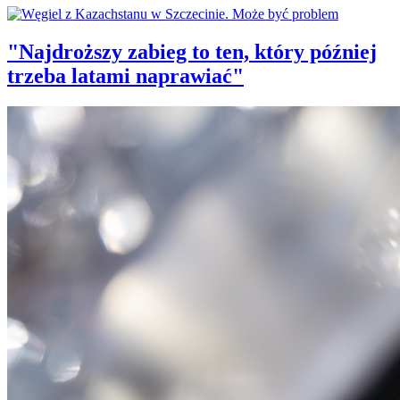
"Najdroższy zabieg to ten, który później
trzeba latami naprawiać"