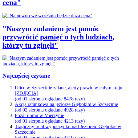
cena"
"Naszym zadaniem jest pomóc
przywrócić pamięć o tych ludziach,
którzy tu zginęli"
Najczęściej czytane
Ulice w Szczecinie zalane, alerty prawie w całym kraju
[ZDJĘCIA]
(od 01 sierpnia oglądane 8478 razy)
Akcja ratunkowa na jeziorze Głębokim w Szczecinie
(od 02 sierpnia oglądane 4928 razy)
Pożar domu w Mierzynie
(od 01 sierpnia oglądane 4213 razy)
Tragiczny finał wypoczynku nad Jeziorem Głębokie w
Szczecinie
(od 03 sierpnia oglądane 3719 razy)