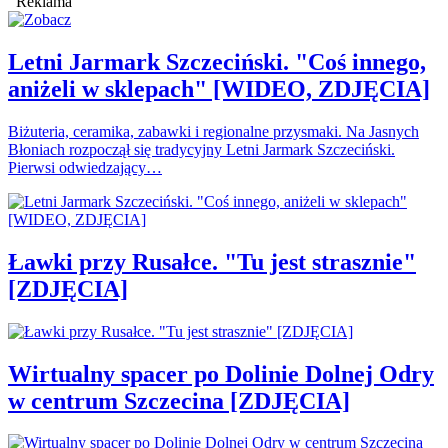
Reklama
Letni Jarmark Szczeciński. "Coś innego,
aniżeli w sklepach" [WIDEO, ZDJĘCIA]
Biżuteria, ceramika, zabawki i regionalne przysmaki. Na Jasnych
Błoniach rozpoczął się tradycyjny Letni Jarmark Szczeciński.
Pierwsi odwiedzający…
Ławki przy Rusałce. "Tu jest strasznie"
[ZDJĘCIA]
Wirtualny spacer po Dolinie Dolnej Odry
w centrum Szczecina [ZDJĘCIA]