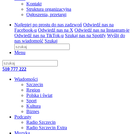
Kontakt
Struktura organizacyjna
Ogłoszenia, przetargi
Najlepiej po prostu do nas zadzwoń
Odwiedź nas na
Facebook-u
Odwiedź nas na X
Odwiedź nas na Instagram-ie
Odwiedź nas na TikTok-u
Szukaj nas na Spotify
Wyślij do
nas wiadomość
Szukaj
Menu
510 777 222
Wiadomości
Szczecin
Region
Polska i świat
Sport
Kultura
Biznes
Podcasty
Radio Szczecin
Radio Szczecin Extra
Muzyka