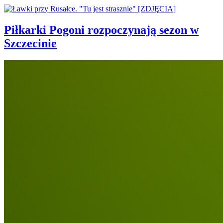
Piłkarki Pogoni rozpoczynają sezon w
Szczecinie