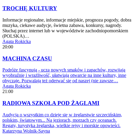
TROCHĘ KULTURY
Informacje regionalne, informacje miejskie, prognoza pogody, dobra
muzyka, ciekawe audycje, świetna zabawa, konkursy, nagrody.
Słuchaj przez internet lub w województwie zachodniopomorskiem
(POLSKA)…
Agata Rokicka
20:00
MACHINA CZASU
Podróże fascynują - uczą nowych smaków i zapachów, rozwijają
wyobraźnię i wrażliwość, ułatwiają otwarcie na inne kultury, inne
obyczaje. Pozwalają też oderwać się od naszej (nie zawsze…
Agata Rokicka
21:00
RADIOWA SZKOŁA POD ŻAGLAMI
Audycja o wszystkim co dzieje się w żeglarstwie szczecińskim,
polskim, światowym... Na jeziorach, morzach czy oceanach.
Regaty, turystyka żeglarska, wielkie rejsy i morskie opowieści.
Katarzyna Wolnik-Sayna