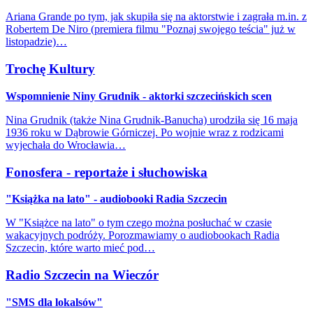
Ariana Grande po tym, jak skupiła się na aktorstwie i zagrała m.in. z
Robertem De Niro (premiera filmu "Poznaj swojego teścia" już w
listopadzie)…
Trochę Kultury
Wspomnienie Niny Grudnik - aktorki szczecińskich scen
Nina Grudnik (także Nina Grudnik-Banucha) urodziła się 16 maja
1936 roku w Dąbrowie Górniczej. Po wojnie wraz z rodzicami
wyjechała do Wrocławia…
Fonosfera - reportaże i słuchowiska
"Książka na lato" - audiobooki Radia Szczecin
W "Książce na lato" o tym czego można posłuchać w czasie
wakacyjnych podróży. Porozmawiamy o audiobookach Radia
Szczecin, które warto mieć pod…
Radio Szczecin na Wieczór
"SMS dla lokalsów"