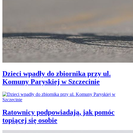
Dzieci wpadły do zbiornika przy ul.
Komuny Paryskiej w Szczecinie
Ratownicy podpowiadają, jak pomóc
topiącej się osobie