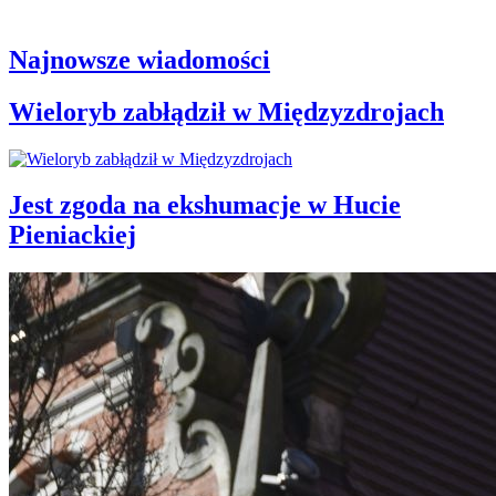
Najnowsze wiadomości
Wieloryb zabłądził w Międzyzdrojach
Jest zgoda na ekshumacje w Hucie
Pieniackiej