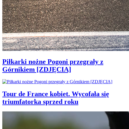
Piłkarki nożne Pogoni przegrały z
Górnikiem [ZDJĘCIA]
Tour de France kobiet. Wycofała się
triumfatorka sprzed roku