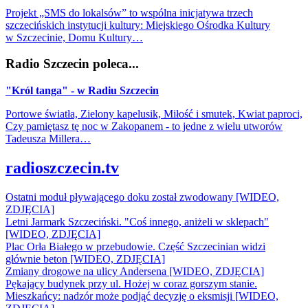
Projekt „SMS do lokalsów” to wspólna inicjatywa trzech
szczecińskich instytucji kultury: Miejskiego Ośrodka Kultury
w Szczecinie, Domu Kultury…
Radio Szczecin poleca...
"Król tanga" - w Radiu Szczecin
Portowe światła, Zielony kapelusik, Miłość i smutek, Kwiat paproci,
Czy pamiętasz tę noc w Zakopanem - to jedne z wielu utworów
Tadeusza Millera…
radioszczecin.tv
Ostatni moduł pływającego doku został zwodowany [WIDEO,
ZDJĘCIA]
Letni Jarmark Szczeciński. "Coś innego, aniżeli w sklepach"
[WIDEO, ZDJĘCIA]
Plac Orła Białego w przebudowie. Część Szczecinian widzi
głównie beton [WIDEO, ZDJĘCIA]
Zmiany drogowe na ulicy Andersena [WIDEO, ZDJĘCIA]
Pękający budynek przy ul. Hożej w coraz gorszym stanie.
Mieszkańcy: nadzór może podjąć decyzję o eksmisji [WIDEO,