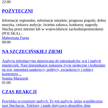
22:00
POŻYTECZNI
Informacje regionalne, informacje miejskie, prognoza pogody, dobra
muzyka, ciekawe audycje, świetna zabawa, konkursy, nagrody.
Słuchaj przez internet lub w województwie zachodniopomorskiem
(POLSKA)…
Małgorzata Furga
00:00
NA SZCZECIŃSKIEJ ZIEMI
Audycja informacyjna skierowana do mieszkańców wsi i małych
miasteczek. Nasi dziennikarze pokazują życie społeczne i kulturalne
na wsi, natomiast naukowcy, politycy, związkowcy i rolnicy
komentują…
Joanna Maraszek
01:00
CZAS REAKCJI
Powtórka wczorajszej audycji. To jest audycja, którą współtworzą
nasi Słuchacze. Telefony i maile dotyczące absurdów dnia