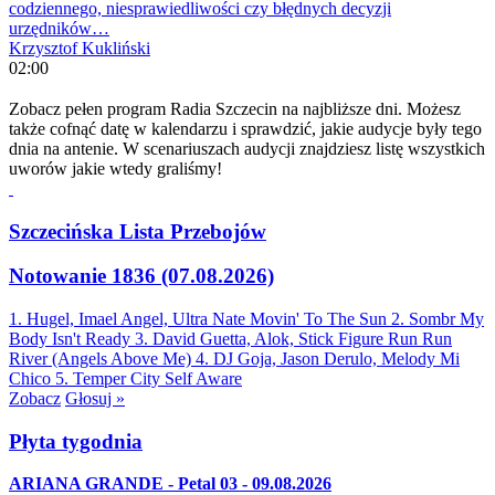
codziennego, niesprawiedliwości czy błędnych decyzji
urzędników…
Krzysztof Kukliński
02:00
Zobacz pełen program Radia Szczecin na najbliższe dni. Możesz
także cofnąć datę w kalendarzu i sprawdzić, jakie audycje były tego
dnia na antenie. W scenariuszach audycji znajdziesz listę wszystkich
uworów jakie wtedy graliśmy!
Szczecińska Lista Przebojów
Notowanie 1836 (07.08.2026)
1. Hugel, Imael Angel, Ultra Nate
Movin' To The Sun
2. Sombr
My
Body Isn't Ready
3. David Guetta, Alok, Stick Figure
Run Run
River (Angels Above Me)
4. DJ Goja, Jason Derulo, Melody
Mi
Chico
5. Temper City
Self Aware
Zobacz
Głosuj »
Płyta tygodnia
ARIANA GRANDE - Petal 03 - 09.08.2026