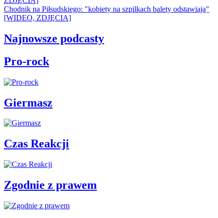
ZDJĘCIA]
Chodnik na Piłsudskiego: "kobiety na szpilkach balety odstawiają"
[WIDEO, ZDJĘCIA]
Najnowsze podcasty
Pro-rock
Giermasz
Czas Reakcji
Zgodnie z prawem