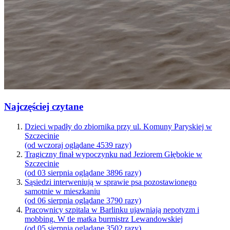
Najczęściej czytane
Dzieci wpadły do zbiornika przy ul. Komuny Paryskiej w
Szczecinie
(od wczoraj oglądane 4539 razy)
Tragiczny finał wypoczynku nad Jeziorem Głębokie w
Szczecinie
(od 03 sierpnia oglądane 3896 razy)
Sąsiedzi interweniują w sprawie psa pozostawionego
samotnie w mieszkaniu
(od 06 sierpnia oglądane 3790 razy)
Pracownicy szpitala w Barlinku ujawniają nepotyzm i
mobbing. W tle matka burmistrz Lewandowskiej
(od 05 sierpnia oglądane 3502 razy)