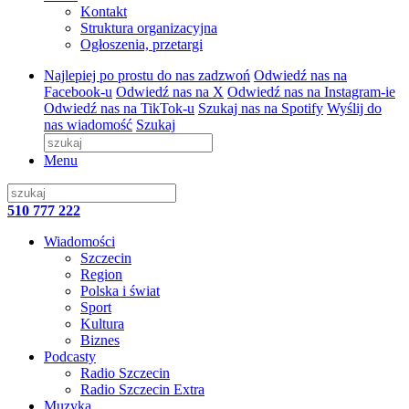
Kontakt
Struktura organizacyjna
Ogłoszenia, przetargi
Najlepiej po prostu do nas zadzwoń
Odwiedź nas na
Facebook-u
Odwiedź nas na X
Odwiedź nas na Instagram-ie
Odwiedź nas na TikTok-u
Szukaj nas na Spotify
Wyślij do
nas wiadomość
Szukaj
Menu
510 777 222
Wiadomości
Szczecin
Region
Polska i świat
Sport
Kultura
Biznes
Podcasty
Radio Szczecin
Radio Szczecin Extra
Muzyka