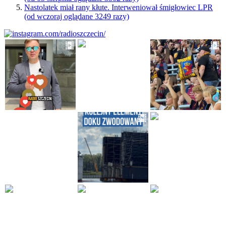
Nastolatek miał rany kłute. Interweniował śmigłowiec LPR
(od wczoraj oglądane 3249 razy)