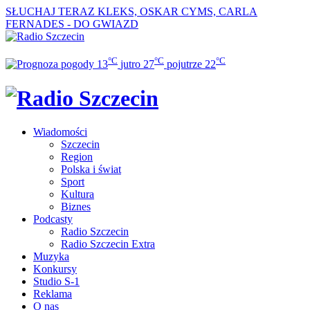
SŁUCHAJ TERAZ
KLEKS, OSKAR CYMS, CARLA
FERNADES - DO GWIAZD
°C
°C
°C
13
jutro
27
pojutrze
22
Wiadomości
Szczecin
Region
Polska i świat
Sport
Kultura
Biznes
Podcasty
Radio Szczecin
Radio Szczecin Extra
Muzyka
Konkursy
Studio S-1
Reklama
O nas