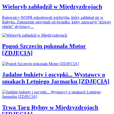
Wieloryb zabłądził w Międzyzdrojach
Ratownicy WOPR eskortowali wieloryba, który zabłąkał się w
Bałtyku. Zgłoszenie otrzymali od świadka, który zauważył "dziwny
obiekt" dryfujący…
Pogoń Szczecin pokonała Motor
[ZDJĘCIA]
Jadalne bukiety i oscypki... Wystawcy o
smakach Letniego Jarmarku [ZDJĘCIA]
Trwa Targ Rybny w Międzyzdrojach