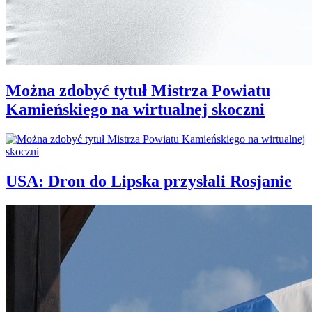
Można zdobyć tytuł Mistrza Powiatu
Kamieńskiego na wirtualnej skoczni
USA: Dron do Lipska przysłali Rosjanie