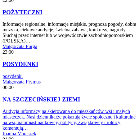
22:00
POŻYTECZNI
Informacje regionalne, informacje miejskie, prognoza pogody, dobra
muzyka, ciekawe audycje, świetna zabawa, konkursy, nagrody.
Słuchaj przez internet lub w województwie zachodniopomorskiem
(POLSKA)…
Małgorzata Furga
23:00
POSYDENKI
posydeńki
Małgorzata Frymus
00:00
NA SZCZECIŃSKIEJ ZIEMI
Audycja informacyjna skierowana do mieszkańców wsi i małych
miasteczek. Nasi dziennikarze pokazują życie społeczne i kulturalne
na wsi, natomiast naukowcy, politycy, związkowcy i rolnicy
komentują…
Joanna Maraszek