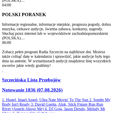
(POLSKA)…
04:00
POLSKI PORANEK
Informacje regionalne, informacje miejskie, prognoza pogody, dobra
muzyka, ciekawe audycje, świetna zabawa, konkursy, nagrody.
Słuchaj przez internet lub w województwie zachodniopomorskiem
(POLSKA)…
06:00
Zobacz pełen program Radia Szczecin na najbliższe dni. Możesz
także cofnąć datę w kalendarzu i sprawdzić, jakie audycje były tego
dnia na antenie. W scenariuszach audycji znajdziesz listę wszystkich
uworów jakie wtedy graliśmy!
Szczecińska Lista Przebojów
Notowanie 1836 (07.08.2026)
1. Hugel, Imael Angel, Ultra Nate
Movin' To The Sun
2. Sombr
My
Body Isn't Ready
3. David Guetta, Alok, Stick Figure
Run Run
River (Angels Above Me)
4. DJ Goja, Jason Derulo, Melody
Mi