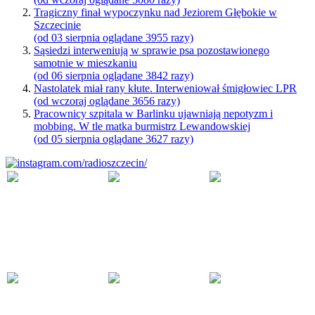
Tragiczny finał wypoczynku nad Jeziorem Głębokie w
Szczecinie
(od 03 sierpnia oglądane 3955 razy)
Sąsiedzi interweniują w sprawie psa pozostawionego
samotnie w mieszkaniu
(od 06 sierpnia oglądane 3842 razy)
Nastolatek miał rany kłute. Interweniował śmigłowiec LPR
(od wczoraj oglądane 3656 razy)
Pracownicy szpitala w Barlinku ujawniają nepotyzm i
mobbing. W tle matka burmistrz Lewandowskiej
(od 05 sierpnia oglądane 3627 razy)