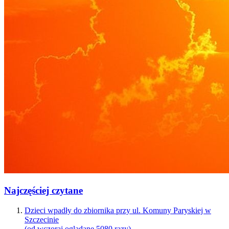
Najczęściej czytane
Dzieci wpadły do zbiornika przy ul. Komuny Paryskiej w
Szczecinie
(od wczoraj oglądane 5080 razy)