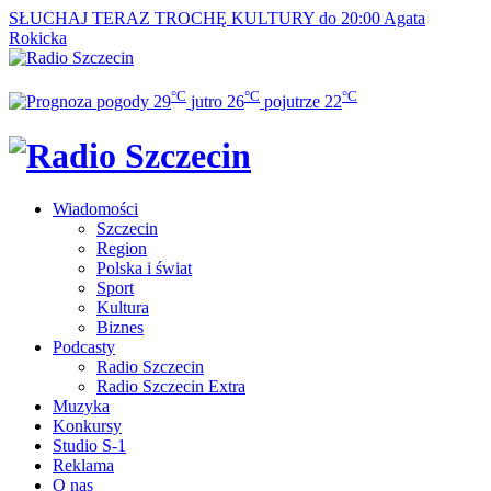
SŁUCHAJ TERAZ
TROCHĘ KULTURY do 20:00
Agata
Rokicka
°C
°C
°C
29
jutro
26
pojutrze
22
Wiadomości
Szczecin
Region
Polska i świat
Sport
Kultura
Biznes
Podcasty
Radio Szczecin
Radio Szczecin Extra
Muzyka
Konkursy
Studio S-1
Reklama
O nas