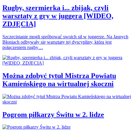
Rugby, szermierka i... zbijak, czyli
warsztaty z gry w juggera [WIDEO,
ZDJĘCIA]
Szczecinianie mogli spróbować swoich sił w juggerze. Na Jasnych
Błoniach odbywały się warsztaty tej dyscypliny, która jest
połączeniem rugby…
Można zdobyć tytuł Mistrza Powiatu
Kamieńskiego na wirtualnej skoczni
Pogrom piłkarzy Świtu w 2. lidze