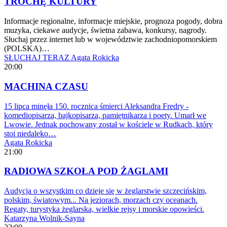
TROCHĘ KULTURY
Informacje regionalne, informacje miejskie, prognoza pogody, dobra
muzyka, ciekawe audycje, świetna zabawa, konkursy, nagrody.
Słuchaj przez internet lub w województwie zachodniopomorskiem
(POLSKA)…
SŁUCHAJ TERAZ
Agata Rokicka
20:00
MACHINA CZASU
15 lipca minęła 150. rocznica śmierci Aleksandra Fredry -
komediopisarza, bajkopisarza, pamiętnikarza i poety. Umarł we
Lwowie. Jednak pochowany został w kościele w Rudkach, który
stoi niedaleko…
Agata Rokicka
21:00
RADIOWA SZKOŁA POD ŻAGLAMI
Audycja o wszystkim co dzieje się w żeglarstwie szczecińskim,
polskim, światowym... Na jeziorach, morzach czy oceanach.
Regaty, turystyka żeglarska, wielkie rejsy i morskie opowieści.
Katarzyna Wolnik-Sayna