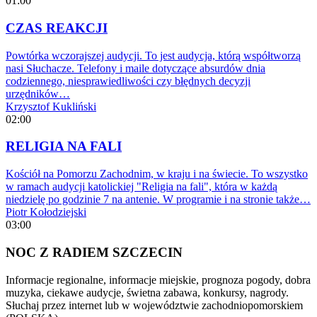
01:00
CZAS REAKCJI
Powtórka wczorajszej audycji. To jest audycja, którą współtworzą
nasi Słuchacze. Telefony i maile dotyczące absurdów dnia
codziennego, niesprawiedliwości czy błędnych decyzji
urzędników…
Krzysztof Kukliński
02:00
RELIGIA NA FALI
Kościół na Pomorzu Zachodnim, w kraju i na świecie. To wszystko
w ramach audycji katolickiej "Religia na fali", która w każdą
niedzielę po godzinie 7 na antenie. W programie i na stronie także…
Piotr Kołodziejski
03:00
NOC Z RADIEM SZCZECIN
Informacje regionalne, informacje miejskie, prognoza pogody, dobra
muzyka, ciekawe audycje, świetna zabawa, konkursy, nagrody.
Słuchaj przez internet lub w województwie zachodniopomorskiem