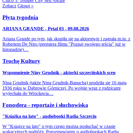
Chico
5. Temper City
Self Aware
Zobacz
Głosuj »
Płyta tygodnia
ARIANA GRANDE - Petal 03 - 09.08.2026
Ariana Grande po tym, jak skupiła się na aktorstwie i zagrała m.in. z
Robertem De Niro (premiera filmu "Poznaj swojego teścia" już w
listopadzie)…
Trochę Kultury
Wspomnienie Niny Grudnik - aktorki szczecińskich scen
Nina Grudnik (także Nina Grudnik-Banucha) urodziła się 16 maja
1936 roku w Dąbrowie Górniczej. Po wojnie wraz z rodzicami
wyjechała do Wrocławia…
Fonosfera - reportaże i słuchowiska
"Książka na lato" - audiobooki Radia Szczecin
W "Książce na lato" o tym czego można posłuchać w czasie
wakacyjnych podróży. Porozmawiamy o audiobookach Radia