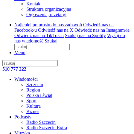
Kontakt
Struktura organizacyjna
Ogłoszenia, przetargi
Najlepiej po prostu do nas zadzwoń
Odwiedź nas na
Facebook-u
Odwiedź nas na X
Odwiedź nas na Instagram-ie
Odwiedź nas na TikTok-u
Szukaj nas na Spotify
Wyślij do
nas wiadomość
Szukaj
Menu
510 777 222
Wiadomości
Szczecin
Region
Polska i świat
Sport
Kultura
Biznes
Podcasty
Radio Szczecin
Radio Szczecin Extra
Muzyka