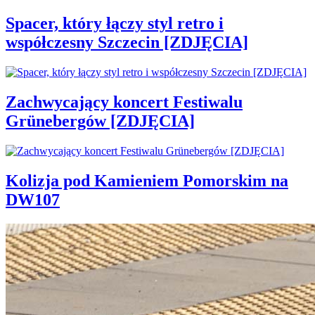
Spacer, który łączy styl retro i
współczesny Szczecin [ZDJĘCIA]
Zachwycający koncert Festiwalu
Grünebergów [ZDJĘCIA]
Kolizja pod Kamieniem Pomorskim na
DW107