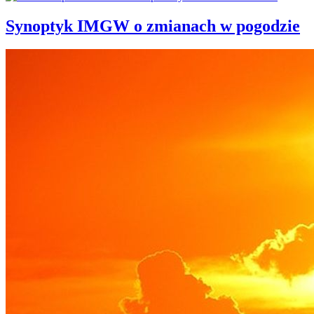
Synoptyk IMGW o zmianach w pogodzie