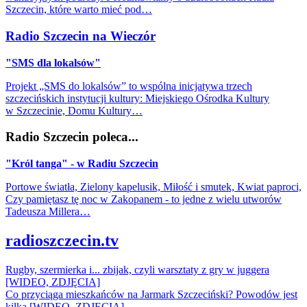
Szczecin, które warto mieć pod…
Radio Szczecin na Wieczór
"SMS dla lokalsów"
Projekt „SMS do lokalsów” to wspólna inicjatywa trzech
szczecińskich instytucji kultury: Miejskiego Ośrodka Kultury
w Szczecinie, Domu Kultury…
Radio Szczecin poleca...
"Król tanga" - w Radiu Szczecin
Portowe światła, Zielony kapelusik, Miłość i smutek, Kwiat paproci,
Czy pamiętasz tę noc w Zakopanem - to jedne z wielu utworów
Tadeusza Millera…
radioszczecin.tv
Rugby, szermierka i... zbijak, czyli warsztaty z gry w juggera
[WIDEO, ZDJĘCIA]
Co przyciąga mieszkańców na Jarmark Szczeciński? Powodów jest
kilka [WIDEO, ZDJĘCIA]