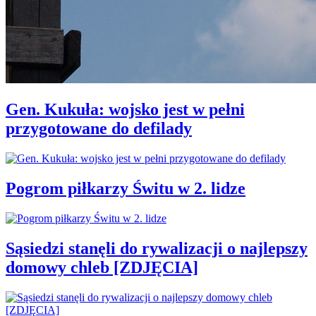
Gen. Kukuła: wojsko jest w pełni
przygotowane do defilady
Pogrom piłkarzy Świtu w 2. lidze
Sąsiedzi stanęli do rywalizacji o najlepszy
domowy chleb [ZDJĘCIA]