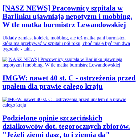
[NASZ NEWS] Pracownicy szpitala w
Barlinku ujawniają nepotyzm i mobbing.
W tle matka burmistrz Lewandowskiej
Układy zamiast kolejek, mobbing, ale też matka pani burmistrz,
która ma przebywać w szpitalu pół roku, choć miała być tam dwa
tygodnie - taki…
IMGW: nawet 40 st. C - ostrzeżenia przed
upałem dla prawie całego kraju
Podzielone opinie szczecińskich
działkowców dot. tegorocznych zbiorów.
"Jeżeli ziemi dasz, to i ziemia da"