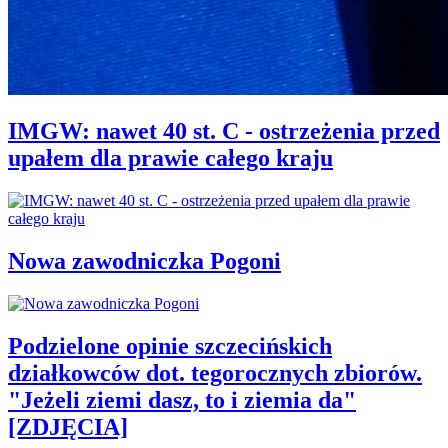
IMGW: nawet 40 st. C - ostrzeżenia przed
upałem dla prawie całego kraju
Nowa zawodniczka Pogoni
Podzielone opinie szczecińskich
działkowców dot. tegorocznych zbiorów.
"Jeżeli ziemi dasz, to i ziemia da"
[ZDJĘCIA]