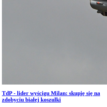
TdP - lider wyścigu Milan: skupię się na
zdobyciu białej koszulki