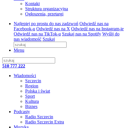
Kontakt
Struktura organizacyjna
Ogłoszenia, przetargi
Najlepiej po prostu do nas zadzwoń
Odwiedź nas na
Facebook-u
Odwiedź nas na X
Odwiedź nas na Instagram-ie
Odwiedź nas na TikTok-u
Szukaj nas na Spotify
Wyślij do
nas wiadomość
Szukaj
Menu
510 777 222
Wiadomości
Szczecin
Region
Polska i świat
Sport
Kultura
Biznes
Podcasty
Radio Szczecin
Radio Szczecin Extra
Muzyka