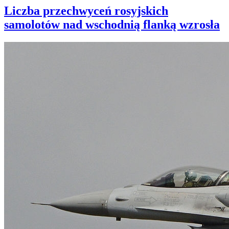
Liczba przechwyceń rosyjskich
samolotów nad wschodnią flanką wzrosła