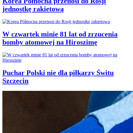
Korea Północna przenosi do Rosji
jednostkę rakietową
W czwartek minie 81 lat od zrzucenia
bomby atomowej na Hiroszimę
Puchar Polski nie dla piłkarzy Świtu
Szczecin