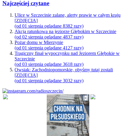
Najczęściej czytane
Ulice w Szczecinie zalane, alerty prawie w całym kraju
[ZDJĘCIA]
(od 01 sierpnia oglądane 8382 razy)
Akcja ratunkowa na jeziorze Głębokim w Szczecinie
(od 02 sierpnia oglądane 4837 razy)
Pożar domu w Mierzynie
(od 01 sierpnia oglądane 4127 razy)
Tragiczny finał wypoczynku nad Jeziorem Głębokie w
Szczecinie
(od 03 sierpnia oglądane 3618 razy)
Owsiak: Zachodniopomorskie, obyśmy tutaj zostali
[ZDJĘCIA]
(od 01 sierpnia oglądane 3032 razy)