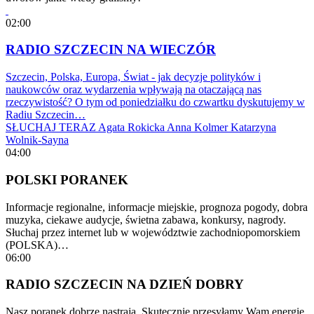
02:00
RADIO SZCZECIN NA WIECZÓR
Szczecin, Polska, Europa, Świat - jak decyzje polityków i
naukowców oraz wydarzenia wpływają na otaczającą nas
rzeczywistość? O tym od poniedziałku do czwartku dyskutujemy w
Radiu Szczecin…
SŁUCHAJ TERAZ
Agata Rokicka
Anna Kolmer
Katarzyna
Wolnik-Sayna
04:00
POLSKI PORANEK
Informacje regionalne, informacje miejskie, prognoza pogody, dobra
muzyka, ciekawe audycje, świetna zabawa, konkursy, nagrody.
Słuchaj przez internet lub w województwie zachodniopomorskiem
(POLSKA)…
06:00
RADIO SZCZECIN NA DZIEŃ DOBRY
Nasz poranek dobrze nastraja. Skutecznie przesyłamy Wam energię