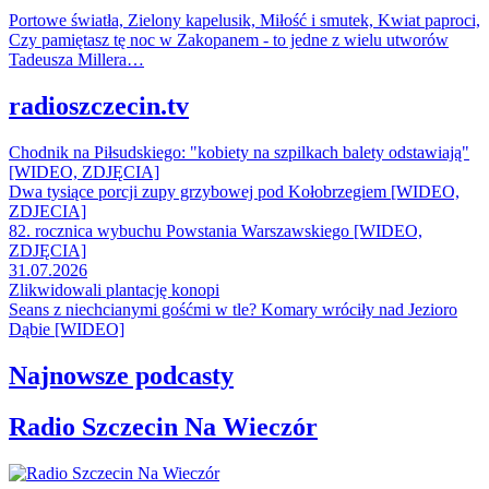
Portowe światła, Zielony kapelusik, Miłość i smutek, Kwiat paproci,
Czy pamiętasz tę noc w Zakopanem - to jedne z wielu utworów
Tadeusza Millera…
radioszczecin.tv
Chodnik na Piłsudskiego: "kobiety na szpilkach balety odstawiają"
[WIDEO, ZDJĘCIA]
Dwa tysiące porcji zupy grzybowej pod Kołobrzegiem [WIDEO,
ZDJECIA]
82. rocznica wybuchu Powstania Warszawskiego [WIDEO,
ZDJĘCIA]
31.07.2026
Zlikwidowali plantację konopi
Seans z niechcianymi gośćmi w tle? Komary wróciły nad Jezioro
Dąbie [WIDEO]
Najnowsze podcasty
Radio Szczecin Na Wieczór