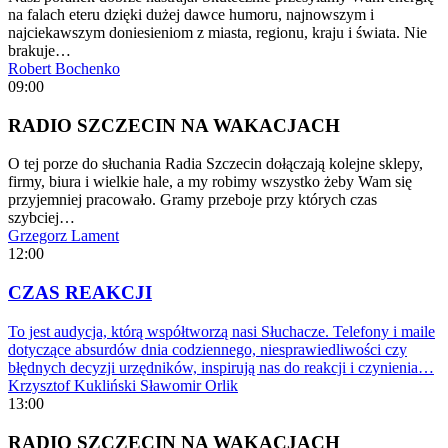
na falach eteru dzięki dużej dawce humoru, najnowszym i
najciekawszym doniesieniom z miasta, regionu, kraju i świata. Nie
brakuje…
Robert Bochenko
09:00
RADIO SZCZECIN NA WAKACJACH
O tej porze do słuchania Radia Szczecin dołączają kolejne sklepy,
firmy, biura i wielkie hale, a my robimy wszystko żeby Wam się
przyjemniej pracowało. Gramy przeboje przy których czas
szybciej…
Grzegorz Lament
12:00
CZAS REAKCJI
To jest audycja, którą współtworzą nasi Słuchacze. Telefony i maile
dotyczące absurdów dnia codziennego, niesprawiedliwości czy
błędnych decyzji urzędników, inspirują nas do reakcji i czynienia…
Krzysztof Kukliński
Sławomir Orlik
13:00
RADIO SZCZECIN NA WAKACJACH