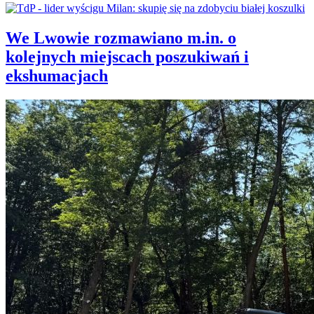
We Lwowie rozmawiano m.in. o
kolejnych miejscach poszukiwań i
ekshumacjach