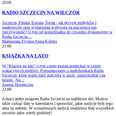
20:00
RADIO SZCZECIN NA WIECZÓR
Szczecin, Polska, Europa, Świat - jak decyzje polityków i
naukowców oraz wydarzenia wpływają na otaczającą nas
rzeczywistość? O tym od poniedziałku do czwartku dyskutujemy w
Radiu Szczecin…
Małgorzata Frymus
Anna Kolmer
21:00
KSIĄŻKA NA LATO
W "Książce na lato" o tym czego można posłuchać w czasie
wakacyjnych podróży. Porozmawiamy o audiobookach Radia
Szczecin, które warto mieć pod ręką w aucie, samochodzie i na
tarasie. Na…
Joanna Skonieczna
22:00
Zobacz pełen program Radia Szczecin na najbliższe dni. Możesz
także cofnąć datę w kalendarzu i sprawdzić, jakie audycje były tego
dnia na antenie. W scenariuszach audycji znajdziesz listę wszystkich
uworów jakie wtedy graliśmy!