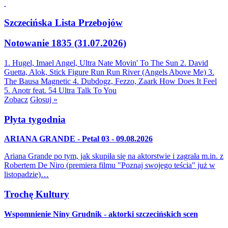
Szczecińska Lista Przebojów
Notowanie 1835 (31.07.2026)
1. Hugel, Imael Angel, Ultra Nate
Movin' To The Sun
2. David
Guetta, Alok, Stick Figure
Run Run River (Angels Above Me)
3.
The Bausa
Magnetic
4. Dubdogz, Fezzo, Zaark
How Does It Feel
5. Anotr feat. 54 Ultra
Talk To You
Zobacz
Głosuj »
Płyta tygodnia
ARIANA GRANDE - Petal 03 - 09.08.2026
Ariana Grande po tym, jak skupiła się na aktorstwie i zagrała m.in. z
Robertem De Niro (premiera filmu "Poznaj swojego teścia" już w
listopadzie)…
Trochę Kultury
Wspomnienie Niny Grudnik - aktorki szczecińskich scen