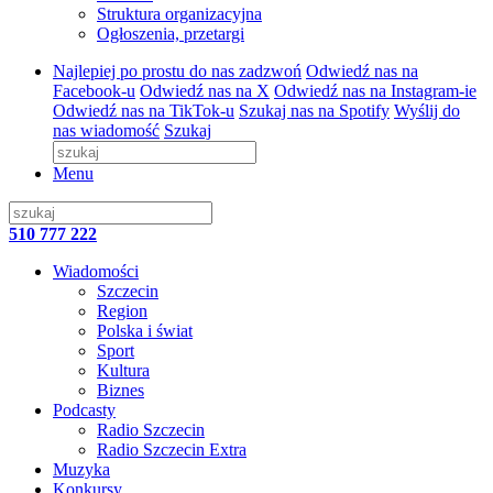
Struktura organizacyjna
Ogłoszenia, przetargi
Najlepiej po prostu do nas zadzwoń
Odwiedź nas na
Facebook-u
Odwiedź nas na X
Odwiedź nas na Instagram-ie
Odwiedź nas na TikTok-u
Szukaj nas na Spotify
Wyślij do
nas wiadomość
Szukaj
Menu
510 777 222
Wiadomości
Szczecin
Region
Polska i świat
Sport
Kultura
Biznes
Podcasty
Radio Szczecin
Radio Szczecin Extra
Muzyka
Konkursy