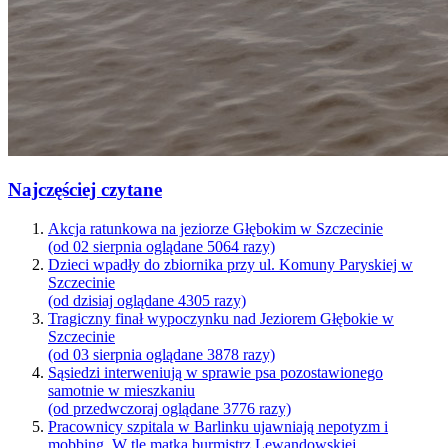
Najczęściej czytane
Akcja ratunkowa na jeziorze Głębokim w Szczecinie
(od 02 sierpnia oglądane 5064 razy)
Dzieci wpadły do zbiornika przy ul. Komuny Paryskiej w
Szczecinie
(od dzisiaj oglądane 4305 razy)
Tragiczny finał wypoczynku nad Jeziorem Głębokie w
Szczecinie
(od 03 sierpnia oglądane 3878 razy)
Sąsiedzi interweniują w sprawie psa pozostawionego
samotnie w mieszkaniu
(od przedwczoraj oglądane 3776 razy)
Pracownicy szpitala w Barlinku ujawniają nepotyzm i
mobbing. W tle matka burmistrz Lewandowskiej