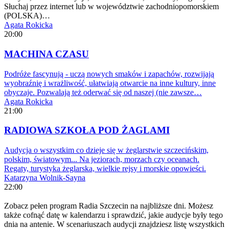
Słuchaj przez internet lub w województwie zachodniopomorskiem
(POLSKA)…
Agata Rokicka
20:00
MACHINA CZASU
Podróże fascynują - uczą nowych smaków i zapachów, rozwijają
wyobraźnię i wrażliwość, ułatwiają otwarcie na inne kultury, inne
obyczaje. Pozwalają też oderwać się od naszej (nie zawsze…
Agata Rokicka
21:00
RADIOWA SZKOŁA POD ŻAGLAMI
Audycja o wszystkim co dzieje się w żeglarstwie szczecińskim,
polskim, światowym... Na jeziorach, morzach czy oceanach.
Regaty, turystyka żeglarska, wielkie rejsy i morskie opowieści.
Katarzyna Wolnik-Sayna
22:00
Zobacz pełen program Radia Szczecin na najbliższe dni. Możesz
także cofnąć datę w kalendarzu i sprawdzić, jakie audycje były tego
dnia na antenie. W scenariuszach audycji znajdziesz listę wszystkich