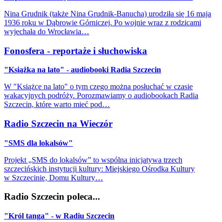
Nina Grudnik (także Nina Grudnik-Banucha) urodziła się 16 maja
1936 roku w Dąbrowie Górniczej. Po wojnie wraz z rodzicami
wyjechała do Wrocławia…
Fonosfera - reportaże i słuchowiska
"Książka na lato" - audiobooki Radia Szczecin
W "Książce na lato" o tym czego można posłuchać w czasie
wakacyjnych podróży. Porozmawiamy o audiobookach Radia
Szczecin, które warto mieć pod…
Radio Szczecin na Wieczór
"SMS dla lokalsów"
Projekt „SMS do lokalsów” to wspólna inicjatywa trzech
szczecińskich instytucji kultury: Miejskiego Ośrodka Kultury
w Szczecinie, Domu Kultury…
Radio Szczecin poleca...
"Król tanga" - w Radiu Szczecin