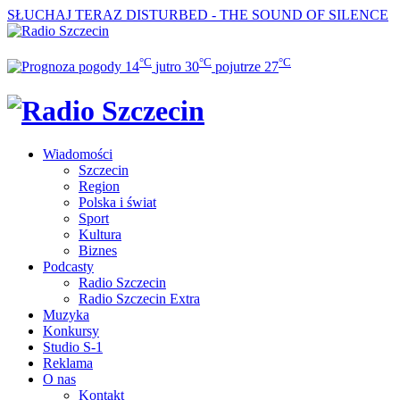
SŁUCHAJ TERAZ
DISTURBED - THE SOUND OF SILENCE
°C
°C
°C
14
jutro
30
pojutrze
27
Wiadomości
Szczecin
Region
Polska i świat
Sport
Kultura
Biznes
Podcasty
Radio Szczecin
Radio Szczecin Extra
Muzyka
Konkursy
Studio S-1
Reklama
O nas
Kontakt