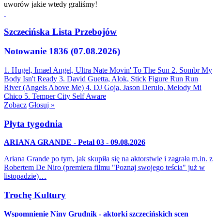
uworów jakie wtedy graliśmy!
Szczecińska Lista Przebojów
Notowanie 1836 (07.08.2026)
1. Hugel, Imael Angel, Ultra Nate
Movin' To The Sun
2. Sombr
My
Body Isn't Ready
3. David Guetta, Alok, Stick Figure
Run Run
River (Angels Above Me)
4. DJ Goja, Jason Derulo, Melody
Mi
Chico
5. Temper City
Self Aware
Zobacz
Głosuj »
Płyta tygodnia
ARIANA GRANDE - Petal 03 - 09.08.2026
Ariana Grande po tym, jak skupiła się na aktorstwie i zagrała m.in. z
Robertem De Niro (premiera filmu "Poznaj swojego teścia" już w
listopadzie)…
Trochę Kultury
Wspomnienie Niny Grudnik - aktorki szczecińskich scen