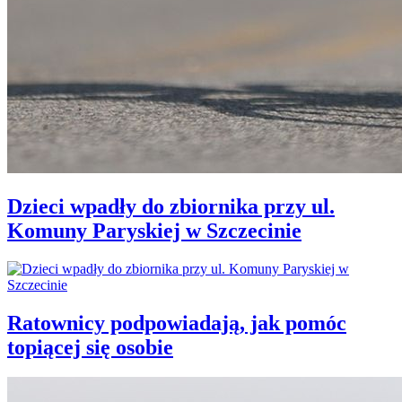
Dzieci wpadły do zbiornika przy ul.
Komuny Paryskiej w Szczecinie
Ratownicy podpowiadają, jak pomóc
topiącej się osobie