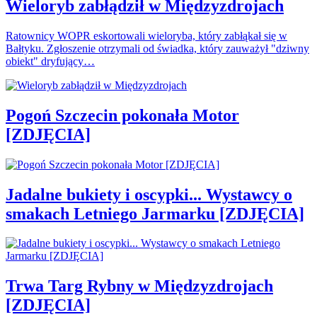
Wieloryb zabłądził w Międzyzdrojach
Ratownicy WOPR eskortowali wieloryba, który zabłąkał się w
Bałtyku. Zgłoszenie otrzymali od świadka, który zauważył "dziwny
obiekt" dryfujący…
Pogoń Szczecin pokonała Motor
[ZDJĘCIA]
Jadalne bukiety i oscypki... Wystawcy o
smakach Letniego Jarmarku [ZDJĘCIA]
Trwa Targ Rybny w Międzyzdrojach
[ZDJĘCIA]