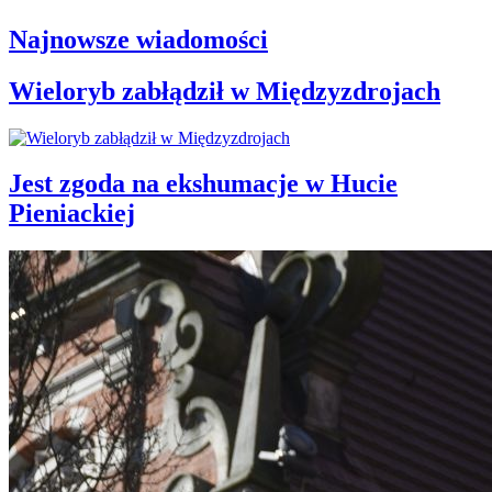
Najnowsze wiadomości
Wieloryb zabłądził w Międzyzdrojach
Jest zgoda na ekshumacje w Hucie
Pieniackiej