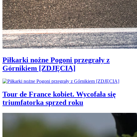
Piłkarki nożne Pogoni przegrały z
Górnikiem [ZDJĘCIA]
Tour de France kobiet. Wycofała się
triumfatorka sprzed roku