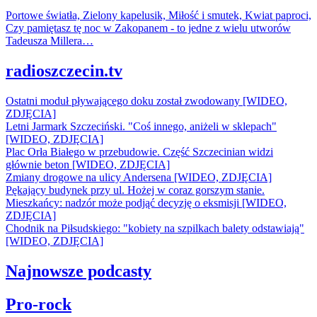
Portowe światła, Zielony kapelusik, Miłość i smutek, Kwiat paproci,
Czy pamiętasz tę noc w Zakopanem - to jedne z wielu utworów
Tadeusza Millera…
radioszczecin.tv
Ostatni moduł pływającego doku został zwodowany [WIDEO,
ZDJĘCIA]
Letni Jarmark Szczeciński. "Coś innego, aniżeli w sklepach"
[WIDEO, ZDJĘCIA]
Plac Orła Białego w przebudowie. Część Szczecinian widzi
głównie beton [WIDEO, ZDJĘCIA]
Zmiany drogowe na ulicy Andersena [WIDEO, ZDJĘCIA]
Pękający budynek przy ul. Hożej w coraz gorszym stanie.
Mieszkańcy: nadzór może podjąć decyzję o eksmisji [WIDEO,
ZDJĘCIA]
Chodnik na Piłsudskiego: "kobiety na szpilkach balety odstawiają"
[WIDEO, ZDJĘCIA]
Najnowsze podcasty
Pro-rock