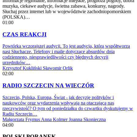
Informacje regionalne, informacje miejskie, prognoza pogody, dobra
muzyka, ciekawe audycje, świetna zabawa, konkursy, nagrody.
Słuchaj przez internet lub w województwie zachodniopomorskiem
(POLSKA)…
01:00
CZAS REAKCJI
Powtórka wczorajszej audycji. To jest audycja, którą współtworzą
nasi Słuchacze. Telefony i maile dotyczące absurdów dnia
codziennego, niesprawiedliwości czy błędnych decyzji
urzędników…
Krzysztof Kukliński
Sławomir Orlik
02:00
RADIO SZCZECIN NA WIECZÓR
Szczecin, Polska, Europa, Świat - jak decyzje polityków i
naukowców oraz wydarzenia wpływają na otaczającą nas
rzeczywistość? O tym od poniedziałku do czwartku dyskutujemy w
Radiu Szczecin…
Małgorzata Frymus
Anna Kolmer
Joanna Skonieczna
04:00
POLSKI PORANEK