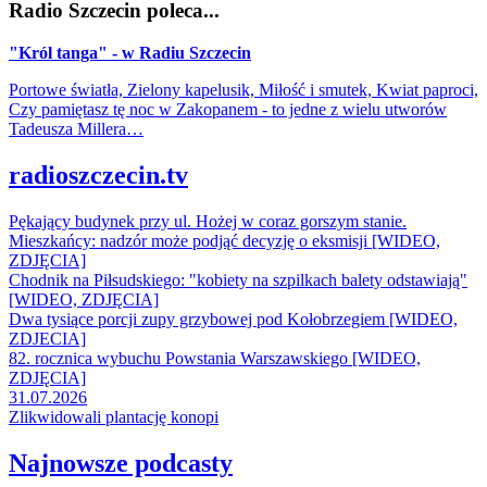
Radio Szczecin poleca...
"Król tanga" - w Radiu Szczecin
Portowe światła, Zielony kapelusik, Miłość i smutek, Kwiat paproci,
Czy pamiętasz tę noc w Zakopanem - to jedne z wielu utworów
Tadeusza Millera…
radioszczecin.tv
Pękający budynek przy ul. Hożej w coraz gorszym stanie.
Mieszkańcy: nadzór może podjąć decyzję o eksmisji [WIDEO,
ZDJĘCIA]
Chodnik na Piłsudskiego: "kobiety na szpilkach balety odstawiają"
[WIDEO, ZDJĘCIA]
Dwa tysiące porcji zupy grzybowej pod Kołobrzegiem [WIDEO,
ZDJECIA]
82. rocznica wybuchu Powstania Warszawskiego [WIDEO,
ZDJĘCIA]
31.07.2026
Zlikwidowali plantację konopi
Najnowsze podcasty