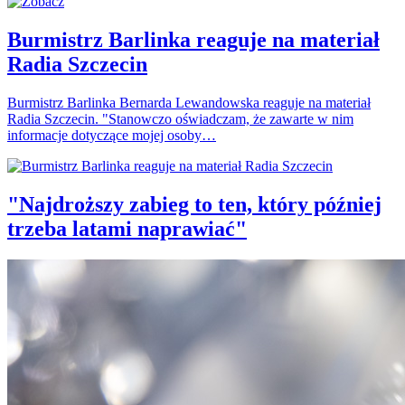
Burmistrz Barlinka reaguje na materiał
Radia Szczecin
Burmistrz Barlinka Bernarda Lewandowska reaguje na materiał
Radia Szczecin. "Stanowczo oświadczam, że zawarte w nim
informacje dotyczące mojej osoby…
"Najdroższy zabieg to ten, który później
trzeba latami naprawiać"