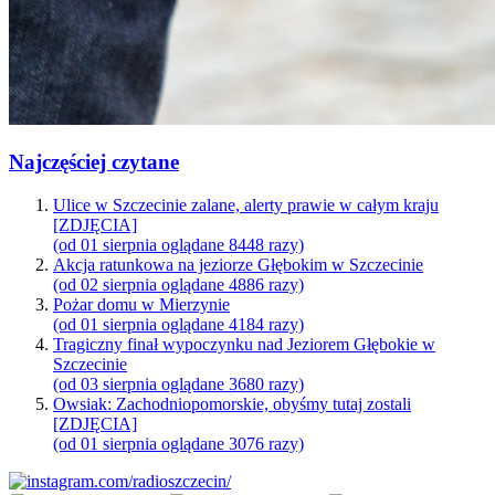
Najczęściej czytane
Ulice w Szczecinie zalane, alerty prawie w całym kraju
[ZDJĘCIA]
(od 01 sierpnia oglądane 8448 razy)
Akcja ratunkowa na jeziorze Głębokim w Szczecinie
(od 02 sierpnia oglądane 4886 razy)
Pożar domu w Mierzynie
(od 01 sierpnia oglądane 4184 razy)
Tragiczny finał wypoczynku nad Jeziorem Głębokie w
Szczecinie
(od 03 sierpnia oglądane 3680 razy)
Owsiak: Zachodniopomorskie, obyśmy tutaj zostali
[ZDJĘCIA]
(od 01 sierpnia oglądane 3076 razy)