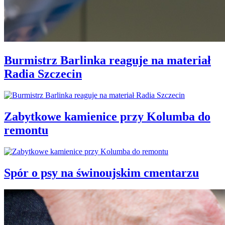
Burmistrz Barlinka reaguje na materiał
Radia Szczecin
Zabytkowe kamienice przy Kolumba do
remontu
Spór o psy na świnoujskim cmentarzu