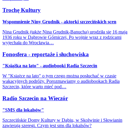
Trochę Kultury
Wspomnienie Niny Grudnik - aktorki szczecińskich scen
Nina Grudnik (także Nina Grudnik-Banucha) urodziła się 16 maja
1936 roku w Dąbrowie Górniczej. Po wojnie wraz z rodzicami
wyjechała do Wrocławia…
Fonosfera - reportaże i słuchowiska
"Książka na lato" - audiobooki Radia Szczecin
W "Książce na lato" o tym czego można posłuchać w czasie
wakacyjnych podróży. Porozmawiamy o audiobookach Radia
Szczecin, które warto mieć pod…
Radio Szczecin na Wieczór
"SMS dla lokalsów"
Szczecińskie Domy Kultury w Dąbiu, w Skolwinie i Słowianin
zawierają szeregi. Czym jest sms dla lokalsów?