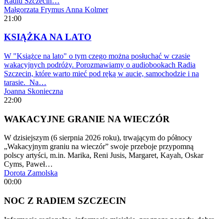
Radiu Szczecin…
Małgorzata Frymus
Anna Kolmer
21:00
KSIĄŻKA NA LATO
W "Książce na lato" o tym czego można posłuchać w czasie
wakacyjnych podróży. Porozmawiamy o audiobookach Radia
Szczecin, które warto mieć pod ręką w aucie, samochodzie i na
tarasie. Na…
Joanna Skonieczna
22:00
WAKACYJNE GRANIE NA WIECZÓR
W dzisiejszym (6 sierpnia 2026 roku), trwającym do północy
„Wakacyjnym graniu na wieczór” swoje przeboje przypomną
polscy artyści, m.in. Marika, Reni Jusis, Margaret, Kayah, Oskar
Cyms, Paweł…
Dorota Zamolska
00:00
NOC Z RADIEM SZCZECIN