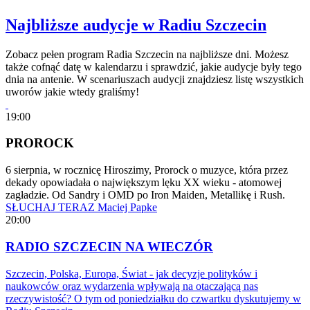
Najbliższe audycje w Radiu Szczecin
Zobacz pełen program Radia Szczecin na najbliższe dni. Możesz
także cofnąć datę w kalendarzu i sprawdzić, jakie audycje były tego
dnia na antenie. W scenariuszach audycji znajdziesz listę wszystkich
uworów jakie wtedy graliśmy!
19:00
PROROCK
6 sierpnia, w rocznicę Hiroszimy, Prorock o muzyce, która przez
dekady opowiadała o największym lęku XX wieku - atomowej
zagładzie. Od Sandry i OMD po Iron Maiden, Metallikę i Rush.
SŁUCHAJ TERAZ
Maciej Papke
20:00
RADIO SZCZECIN NA WIECZÓR
Szczecin, Polska, Europa, Świat - jak decyzje polityków i
naukowców oraz wydarzenia wpływają na otaczającą nas
rzeczywistość? O tym od poniedziałku do czwartku dyskutujemy w