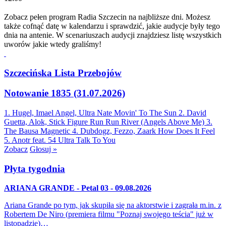
Zobacz pełen program Radia Szczecin na najbliższe dni. Możesz
także cofnąć datę w kalendarzu i sprawdzić, jakie audycje były tego
dnia na antenie. W scenariuszach audycji znajdziesz listę wszystkich
uworów jakie wtedy graliśmy!
Szczecińska Lista Przebojów
Notowanie 1835 (31.07.2026)
1. Hugel, Imael Angel, Ultra Nate
Movin' To The Sun
2. David
Guetta, Alok, Stick Figure
Run Run River (Angels Above Me)
3.
The Bausa
Magnetic
4. Dubdogz, Fezzo, Zaark
How Does It Feel
5. Anotr feat. 54 Ultra
Talk To You
Zobacz
Głosuj »
Płyta tygodnia
ARIANA GRANDE - Petal 03 - 09.08.2026
Ariana Grande po tym, jak skupiła się na aktorstwie i zagrała m.in. z
Robertem De Niro (premiera filmu "Poznaj swojego teścia" już w
listopadzie)…