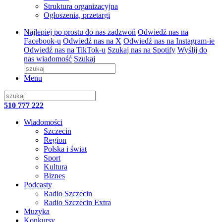
Struktura organizacyjna
Ogłoszenia, przetargi
Najlepiej po prostu do nas zadzwoń
Odwiedź nas na
Facebook-u
Odwiedź nas na X
Odwiedź nas na Instagram-ie
Odwiedź nas na TikTok-u
Szukaj nas na Spotify
Wyślij do
nas wiadomość
Szukaj
Menu
510 777 222
Wiadomości
Szczecin
Region
Polska i świat
Sport
Kultura
Biznes
Podcasty
Radio Szczecin
Radio Szczecin Extra
Muzyka
Konkursy