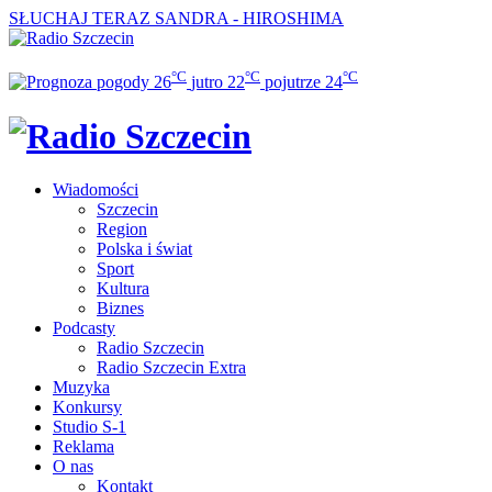
SŁUCHAJ TERAZ
SANDRA - HIROSHIMA
°C
°C
°C
26
jutro
22
pojutrze
24
Wiadomości
Szczecin
Region
Polska i świat
Sport
Kultura
Biznes
Podcasty
Radio Szczecin
Radio Szczecin Extra
Muzyka
Konkursy
Studio S-1
Reklama
O nas
Kontakt