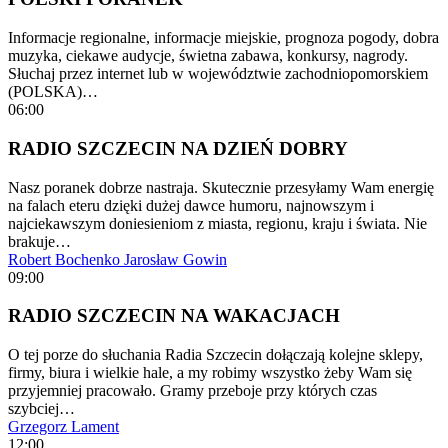
Informacje regionalne, informacje miejskie, prognoza pogody, dobra
muzyka, ciekawe audycje, świetna zabawa, konkursy, nagrody.
Słuchaj przez internet lub w województwie zachodniopomorskiem
(POLSKA)…
06:00
RADIO SZCZECIN NA DZIEŃ DOBRY
Nasz poranek dobrze nastraja. Skutecznie przesyłamy Wam energię
na falach eteru dzięki dużej dawce humoru, najnowszym i
najciekawszym doniesieniom z miasta, regionu, kraju i świata. Nie
brakuje…
Robert Bochenko
Jarosław Gowin
09:00
RADIO SZCZECIN NA WAKACJACH
O tej porze do słuchania Radia Szczecin dołączają kolejne sklepy,
firmy, biura i wielkie hale, a my robimy wszystko żeby Wam się
przyjemniej pracowało. Gramy przeboje przy których czas
szybciej…
Grzegorz Lament
12:00