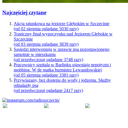
Najczęściej czytane
Akcja ratunkowa na jeziorze Głębokim w Szczecinie
(od 02 sierpnia oglądane 5030 razy)
Tragiczny finał wypoczynku nad Jeziorem Głębokie w
Szczecinie
(od 03 sierpnia oglądane 3839 razy)
Sąsiedzi interweniują w sprawie psa pozostawionego
samotnie w mieszkaniu
(od przedwczoraj oglądane 3748 razy)
Pracownicy szpitala w Barlinku ujawniają nepotyzm i
mobbing. W tle matka burmistrz Lewandowskiej
(od 05 sierpnia oglądane 3381 razy)
Przywiązany, bez dostępu do wody i jedzenia. Służby
odnalazły psa
(od przedwczoraj oglądane 2417 razy)