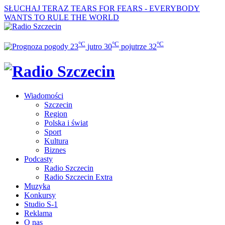
SŁUCHAJ TERAZ
TEARS FOR FEARS - EVERYBODY
WANTS TO RULE THE WORLD
°C
°C
°C
23
jutro
30
pojutrze
32
Wiadomości
Szczecin
Region
Polska i świat
Sport
Kultura
Biznes
Podcasty
Radio Szczecin
Radio Szczecin Extra
Muzyka
Konkursy
Studio S-1
Reklama
O nas