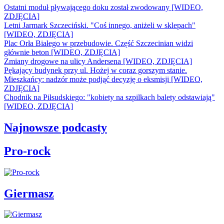
Ostatni moduł pływającego doku został zwodowany [WIDEO,
ZDJĘCIA]
Letni Jarmark Szczeciński. "Coś innego, aniżeli w sklepach"
[WIDEO, ZDJĘCIA]
Plac Orła Białego w przebudowie. Część Szczecinian widzi
głównie beton [WIDEO, ZDJĘCIA]
Zmiany drogowe na ulicy Andersena [WIDEO, ZDJĘCIA]
Pękający budynek przy ul. Hożej w coraz gorszym stanie.
Mieszkańcy: nadzór może podjąć decyzję o eksmisji [WIDEO,
ZDJĘCIA]
Chodnik na Piłsudskiego: "kobiety na szpilkach balety odstawiają"
[WIDEO, ZDJĘCIA]
Najnowsze podcasty
Pro-rock
Giermasz