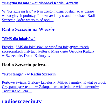
"Książka na lato" - audiobooki Radia Szczecin
W "Książce na lato" o tym czego można posłuchać w czasie
wakacyjnych podróży. Porozmawiamy o audiobookach Radia
Szczecin, które warto mieć pod…
Radio Szczecin na Wieczór
"SMS dla lokalsów"
Projekt „SMS do lokalsów” to wspólna inicjatywa trzech
szczecińskich instytucji kultury: Miejskiego Ośrodka Kultury
w Szczecinie, Domu Kultury…
Radio Szczecin poleca...
"Król tanga" - w Radiu Szczecin
Portowe światła, Zielony kapelusik, Miłość i smutek, Kwiat paproci,
Czy pamiętasz tę noc w Zakopanem - to jedne z wielu utworów
Tadeusza Millera…
radioszczecin.tv