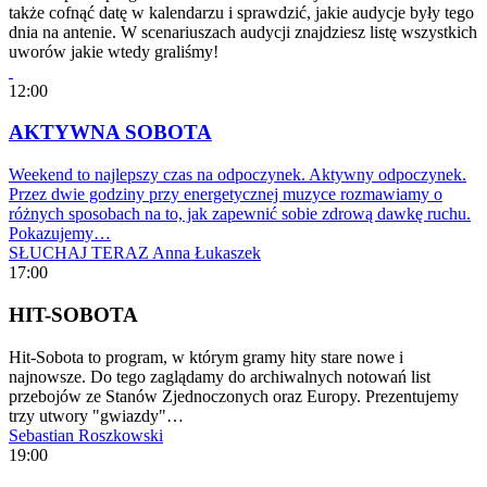
także cofnąć datę w kalendarzu i sprawdzić, jakie audycje były tego
dnia na antenie. W scenariuszach audycji znajdziesz listę wszystkich
uworów jakie wtedy graliśmy!
12:00
AKTYWNA SOBOTA
Weekend to najlepszy czas na odpoczynek. Aktywny odpoczynek.
Przez dwie godziny przy energetycznej muzyce rozmawiamy o
różnych sposobach na to, jak zapewnić sobie zdrową dawkę ruchu.
Pokazujemy…
SŁUCHAJ TERAZ
Anna Łukaszek
17:00
HIT-SOBOTA
Hit-Sobota to program, w którym gramy hity stare nowe i
najnowsze. Do tego zaglądamy do archiwalnych notowań list
przebojów ze Stanów Zjednoczonych oraz Europy. Prezentujemy
trzy utwory "gwiazdy"…
Sebastian Roszkowski
19:00