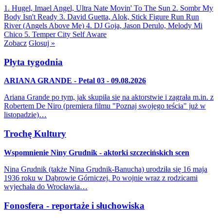
1. Hugel, Imael Angel, Ultra Nate
Movin' To The Sun
2. Sombr
My
Body Isn't Ready
3. David Guetta, Alok, Stick Figure
Run Run
River (Angels Above Me)
4. DJ Goja, Jason Derulo, Melody
Mi
Chico
5. Temper City
Self Aware
Zobacz
Głosuj »
Płyta tygodnia
ARIANA GRANDE - Petal 03 - 09.08.2026
Ariana Grande po tym, jak skupiła się na aktorstwie i zagrała m.in. z
Robertem De Niro (premiera filmu "Poznaj swojego teścia" już w
listopadzie)…
Trochę Kultury
Wspomnienie Niny Grudnik - aktorki szczecińskich scen
Nina Grudnik (także Nina Grudnik-Banucha) urodziła się 16 maja
1936 roku w Dąbrowie Górniczej. Po wojnie wraz z rodzicami
wyjechała do Wrocławia…
Fonosfera - reportaże i słuchowiska