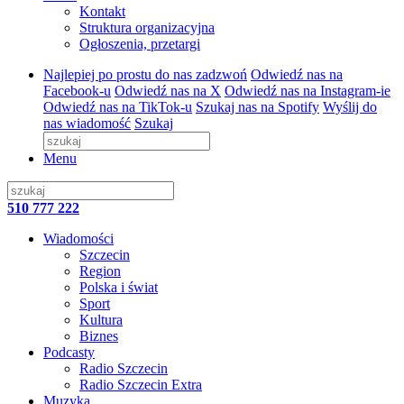
Kontakt
Struktura organizacyjna
Ogłoszenia, przetargi
Najlepiej po prostu do nas zadzwoń
Odwiedź nas na
Facebook-u
Odwiedź nas na X
Odwiedź nas na Instagram-ie
Odwiedź nas na TikTok-u
Szukaj nas na Spotify
Wyślij do
nas wiadomość
Szukaj
Menu
510 777 222
Wiadomości
Szczecin
Region
Polska i świat
Sport
Kultura
Biznes
Podcasty
Radio Szczecin
Radio Szczecin Extra
Muzyka