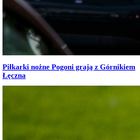
Piłkarki nożne Pogoni grają z Górnikiem
Łęczna