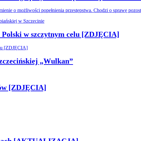
ienie o możliwości popełnienia przestępstwa. Chodzi o sprawę pozo
 Polski w szczytnym celu [ZDJĘCIA]
 Szczecińskiej „Wulkan”
gów [ZDJĘCIA]
rogach [AKTUALIZACJA]