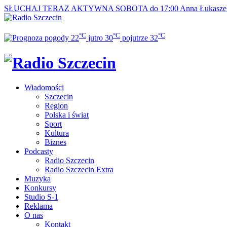
SŁUCHAJ TERAZ
AKTYWNA SOBOTA do 17:00
Anna Łukasze
°C
°C
°C
22
jutro
30
pojutrze
32
Wiadomości
Szczecin
Region
Polska i świat
Sport
Kultura
Biznes
Podcasty
Radio Szczecin
Radio Szczecin Extra
Muzyka
Konkursy
Studio S-1
Reklama
O nas
Kontakt