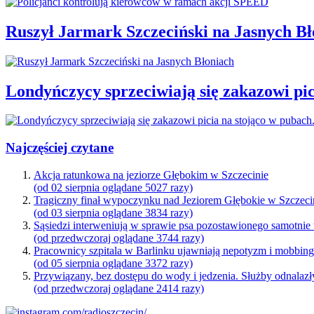
Ruszył Jarmark Szczeciński na Jasnych Bł
Londyńczycy sprzeciwiają się zakazowi pic
Najczęściej czytane
Akcja ratunkowa na jeziorze Głębokim w Szczecinie
(od 02 sierpnia oglądane 5027 razy)
Tragiczny finał wypoczynku nad Jeziorem Głębokie w Szczeci
(od 03 sierpnia oglądane 3834 razy)
Sąsiedzi interweniują w sprawie psa pozostawionego samotnie
(od przedwczoraj oglądane 3744 razy)
Pracownicy szpitala w Barlinku ujawniają nepotyzm i mobbin
(od 05 sierpnia oglądane 3372 razy)
Przywiązany, bez dostępu do wody i jedzenia. Służby odnalazł
(od przedwczoraj oglądane 2414 razy)