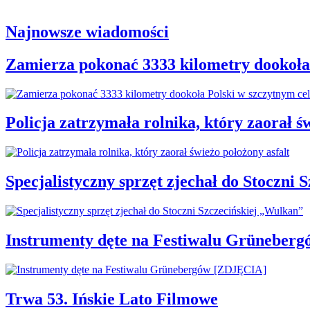
Najnowsze wiadomości
Zamierza pokonać 3333 kilometry dookoła
Policja zatrzymała rolnika, który zaorał ś
Specjalistyczny sprzęt zjechał do Stoczni
Instrumenty dęte na Festiwalu Grüneber
Trwa 53. Ińskie Lato Filmowe