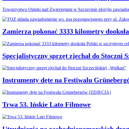
Towarzystwo Opieki nad Zwierzętami w Szczecinie złożyło zawiadom
Zamierza pokonać 3333 kilometry dookoła
Specjalistyczny sprzęt zjechał do Stoczni
Instrumenty dęte na Festiwalu Grüneber
Trwa 53. Ińskie Lato Filmowe
Utrudnienia na zachodniopomorskich d