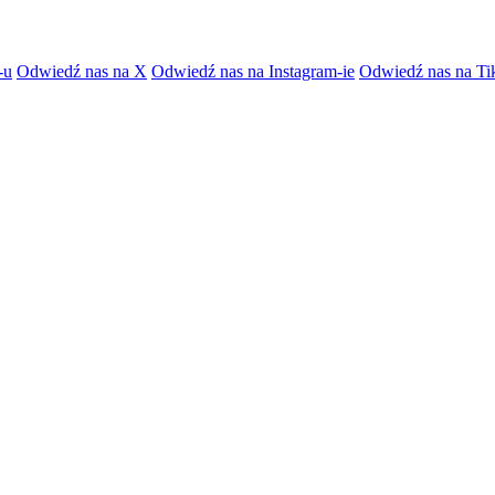
-u
Odwiedź nas na X
Odwiedź nas na Instagram-ie
Odwiedź nas na Ti