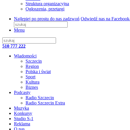
Struktura organizacyjna
Ogłoszenia, przetargi
Najlepiej po prostu do nas zadzwoń
Odwiedź nas na Facebook
Menu
510 777 222
Wiadomości
Szczecin
Region
Polska i świat
Sport
Kultura
Biznes
Podcasty
Radio Szczecin
Radio Szczecin Extra
Muzyka
Konkursy
Studio S-1
Reklama
O nas