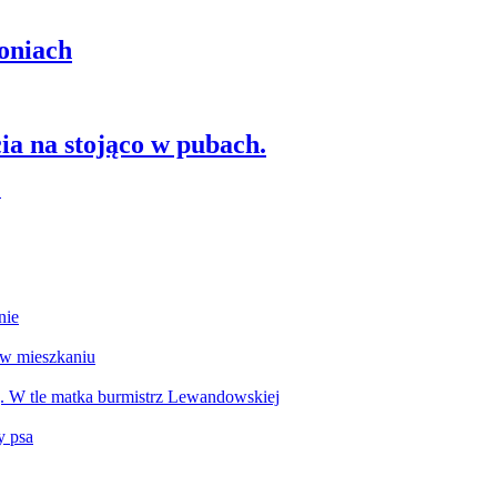
oniach
ia na stojąco w pubach.
nie
 w mieszkaniu
g. W tle matka burmistrz Lewandowskiej
y psa