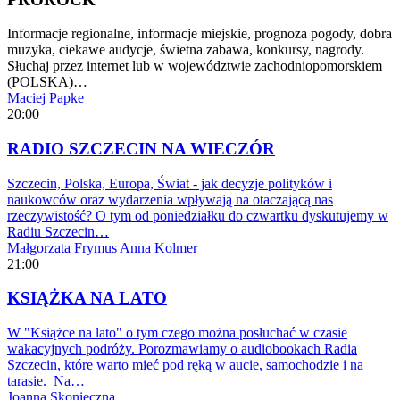
Informacje regionalne, informacje miejskie, prognoza pogody, dobra
muzyka, ciekawe audycje, świetna zabawa, konkursy, nagrody.
Słuchaj przez internet lub w województwie zachodniopomorskiem
(POLSKA)…
Maciej Papke
20:00
RADIO SZCZECIN NA WIECZÓR
Szczecin, Polska, Europa, Świat - jak decyzje polityków i
naukowców oraz wydarzenia wpływają na otaczającą nas
rzeczywistość? O tym od poniedziałku do czwartku dyskutujemy w
Radiu Szczecin…
Małgorzata Frymus
Anna Kolmer
21:00
KSIĄŻKA NA LATO
W "Książce na lato" o tym czego można posłuchać w czasie
wakacyjnych podróży. Porozmawiamy o audiobookach Radia
Szczecin, które warto mieć pod ręką w aucie, samochodzie i na
tarasie. Na…
Joanna Skonieczna