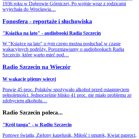
1936 roku w Dąbrowie Górniczej. Po wojnie wraz z rodzicami
wyjechała do Wrocławia…
Fonosfera - reportaże i słuchowiska
"Książka na lato" - audiobooki Radia Szczecin
W "Książce na lato" o tym czego można posłuchać w czasie
wakacyjnych podróży. Porozmawiamy o audiobookach Radia
Szczecin, które warto mieć pod…
Radio Szczecin na Wieczór
W wakacje pijemy więcej
Prawie 45 proc. Polaków spożywało alkohol przed osiągnięciem
pełnoletności. Jednocześnie blisko 41 proc. nie miało problemu ze
zdobyciem alkoholu…
Radio Szczecin poleca...
"Król tanga" - w Radiu Szczecin
Portowe światła, Zielony kapelusik, Miłość i smutek, Kwiat paproci,