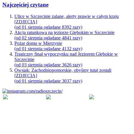
Najczęściej czytane
Ulice w Szczecinie zalane, alerty prawie w całym kraju
[ZDJĘCIA]
(od 01 sierpnia oglądane 8392 razy)
Akcja ratunkowa na jeziorze Głębokim w Szczecinie
(od 02 sierpnia oglądane 4841 razy)
Pożar domu w Mierzynie
(od 01 sierpnia oglądane 4132 razy)
Tragiczny finał wypoczynku nad Jeziorem Głębokie w
Szczecinie
(od 03 sierpnia oglądane 3626 razy)
Owsiak: Zachodniopomorskie, obyśmy tutaj zostali
[ZDJĘCIA]
(od 01 sierpnia oglądane 3037 razy)