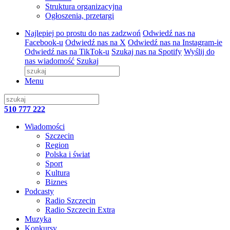
Struktura organizacyjna
Ogłoszenia, przetargi
Najlepiej po prostu do nas zadzwoń
Odwiedź nas na
Facebook-u
Odwiedź nas na X
Odwiedź nas na Instagram-ie
Odwiedź nas na TikTok-u
Szukaj nas na Spotify
Wyślij do
nas wiadomość
Szukaj
Menu
510 777 222
Wiadomości
Szczecin
Region
Polska i świat
Sport
Kultura
Biznes
Podcasty
Radio Szczecin
Radio Szczecin Extra
Muzyka
Konkursy