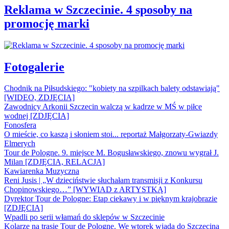
Reklama w Szczecinie. 4 sposoby na
promocję marki
Fotogalerie
Chodnik na Piłsudskiego: "kobiety na szpilkach balety odstawiają"
[WIDEO, ZDJĘCIA]
Zawodnicy Arkonii Szczecin walczą w kadrze w MŚ w piłce
wodnej [ZDJĘCIA]
Fonosfera
O mieście, co kaszą i słoniem stoi... reportaż Małgorzaty-Gwiazdy
Elmerych
Tour de Pologne. 9. miejsce M. Bogusławskiego, znowu wygrał J.
Milan [ZDJĘCIA, RELACJA]
Kawiarenka Muzyczna
Reni Jusis | „W dzieciństwie słuchałam transmisji z Konkursu
Chopinowskiego…” [WYWIAD z ARTYSTKĄ]
Dyrektor Tour de Pologne: Etap ciekawy i w pięknym krajobrazie
[ZDJĘCIA]
Wpadli po serii włamań do sklepów w Szczecinie
Kolarze na trasie Tour de Pologne. We wtorek wjadą do Szczecina