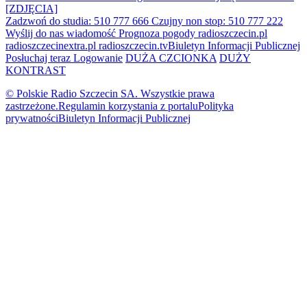
[ZDJĘCIA]
Zadzwoń do studia: 510 777 666
Czujny non stop: 510 777 222
Wyślij do nas wiadomość
Prognoza pogody
radioszczecin.pl
radioszczecinextra.pl
radioszczecin.tv
Biuletyn Informacji Publicznej
Posłuchaj teraz
Logowanie
DUŻA CZCIONKA
DUŻY
KONTRAST
© Polskie Radio Szczecin SA. Wszystkie prawa
zastrzeżone.
Regulamin korzystania z portalu
Polityka
prywatności
Biuletyn Informacji Publicznej