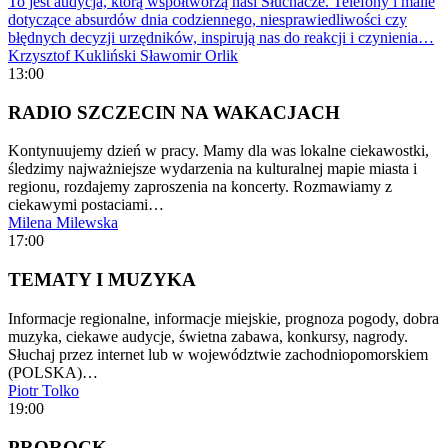
To jest audycja, którą współtworzą nasi Słuchacze. Telefony i maile
dotyczące absurdów dnia codziennego, niesprawiedliwości czy
błędnych decyzji urzędników, inspirują nas do reakcji i czynienia…
Krzysztof Kukliński
Sławomir Orlik
13:00
RADIO SZCZECIN NA WAKACJACH
Kontynuujemy dzień w pracy. Mamy dla was lokalne ciekawostki,
śledzimy najważniejsze wydarzenia na kulturalnej mapie miasta i
regionu, rozdajemy zaproszenia na koncerty. Rozmawiamy z
ciekawymi postaciami…
Milena Milewska
17:00
TEMATY I MUZYKA
Informacje regionalne, informacje miejskie, prognoza pogody, dobra
muzyka, ciekawe audycje, świetna zabawa, konkursy, nagrody.
Słuchaj przez internet lub w województwie zachodniopomorskiem
(POLSKA)…
Piotr Tolko
19:00
PROROCK