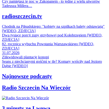
Czy pamiętasz tę noc w Zakopanem - to jedne z wielu utworów
Tadeusza Millera…
radioszczecin.tv
Chodnik na Piłsudskiego: "kobiety na szpilkach balety odstawiają"
[WIDEO, ZDJĘCIA]
Dwa tysiące porcji zupy grzybowej pod Kołobrzegiem [WIDEO,
ZDJECIA]
82. rocznica wybuchu Powstania Warszawskiego [WIDEO,
ZDJĘCIA]
31.07.2026
Zlikwidowali plantację konopi
Seans z niechcianymi gośćmi w tle? Komary wróciły nad Jezioro
Dąbie [WIDEO]
Najnowsze podcasty
Radio Szczecin Na Wieczór
3 minuty ze Lwowa