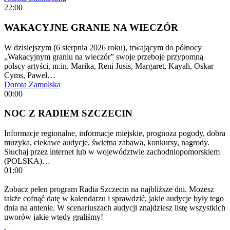
22:00
WAKACYJNE GRANIE NA WIECZÓR
W dzisiejszym (6 sierpnia 2026 roku), trwającym do północy
„Wakacyjnym graniu na wieczór” swoje przeboje przypomną
polscy artyści, m.in. Marika, Reni Jusis, Margaret, Kayah, Oskar
Cyms, Paweł…
Dorota Zamolska
00:00
NOC Z RADIEM SZCZECIN
Informacje regionalne, informacje miejskie, prognoza pogody, dobra
muzyka, ciekawe audycje, świetna zabawa, konkursy, nagrody.
Słuchaj przez internet lub w województwie zachodniopomorskiem
(POLSKA)…
01:00
Zobacz pełen program Radia Szczecin na najbliższe dni. Możesz
także cofnąć datę w kalendarzu i sprawdzić, jakie audycje były tego
dnia na antenie. W scenariuszach audycji znajdziesz listę wszystkich
uworów jakie wtedy graliśmy!