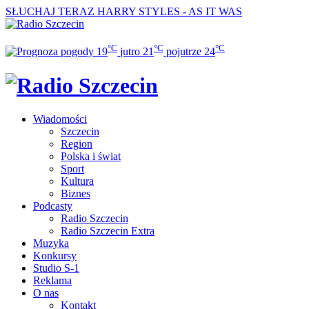
SŁUCHAJ TERAZ
HARRY STYLES - AS IT WAS
°C
°C
°C
19
jutro
21
pojutrze
24
Wiadomości
Szczecin
Region
Polska i świat
Sport
Kultura
Biznes
Podcasty
Radio Szczecin
Radio Szczecin Extra
Muzyka
Konkursy
Studio S-1
Reklama
O nas
Kontakt