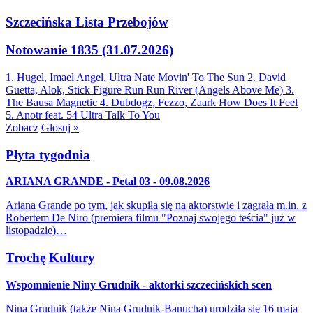
Szczecińska Lista Przebojów
Notowanie 1835 (31.07.2026)
1. Hugel, Imael Angel, Ultra Nate
Movin' To The Sun
2. David
Guetta, Alok, Stick Figure
Run Run River (Angels Above Me)
3.
The Bausa
Magnetic
4. Dubdogz, Fezzo, Zaark
How Does It Feel
5. Anotr feat. 54 Ultra
Talk To You
Zobacz
Głosuj »
Płyta tygodnia
ARIANA GRANDE - Petal 03 - 09.08.2026
Ariana Grande po tym, jak skupiła się na aktorstwie i zagrała m.in. z
Robertem De Niro (premiera filmu "Poznaj swojego teścia" już w
listopadzie)…
Trochę Kultury
Wspomnienie Niny Grudnik - aktorki szczecińskich scen
Nina Grudnik (także Nina Grudnik-Banucha) urodziła się 16 maja