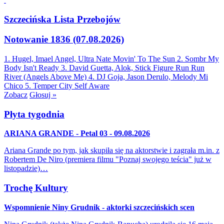
Szczecińska Lista Przebojów
Notowanie 1836 (07.08.2026)
1. Hugel, Imael Angel, Ultra Nate
Movin' To The Sun
2. Sombr
My
Body Isn't Ready
3. David Guetta, Alok, Stick Figure
Run Run
River (Angels Above Me)
4. DJ Goja, Jason Derulo, Melody
Mi
Chico
5. Temper City
Self Aware
Zobacz
Głosuj »
Płyta tygodnia
ARIANA GRANDE - Petal 03 - 09.08.2026
Ariana Grande po tym, jak skupiła się na aktorstwie i zagrała m.in. z
Robertem De Niro (premiera filmu "Poznaj swojego teścia" już w
listopadzie)…
Trochę Kultury
Wspomnienie Niny Grudnik - aktorki szczecińskich scen