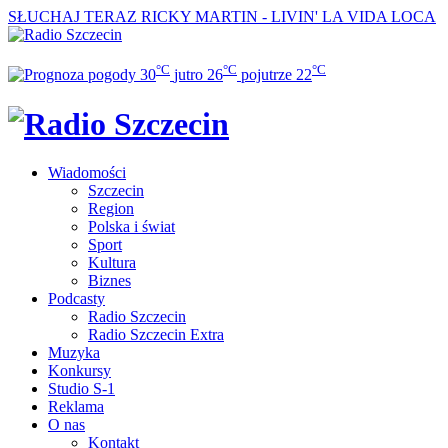
SŁUCHAJ TERAZ
RICKY MARTIN - LIVIN' LA VIDA LOCA
°C
°C
°C
30
jutro
26
pojutrze
22
Wiadomości
Szczecin
Region
Polska i świat
Sport
Kultura
Biznes
Podcasty
Radio Szczecin
Radio Szczecin Extra
Muzyka
Konkursy
Studio S-1
Reklama
O nas
Kontakt