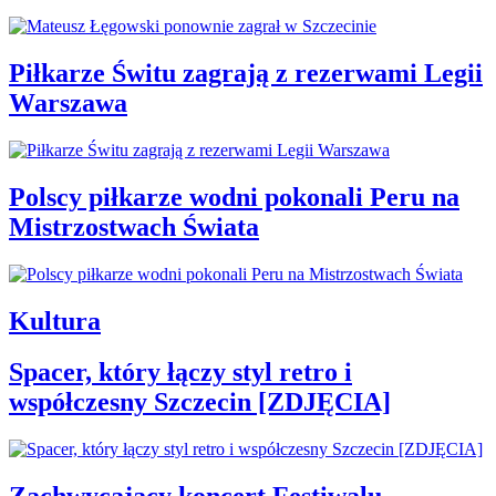
Piłkarze Świtu zagrają z rezerwami Legii
Warszawa
Polscy piłkarze wodni pokonali Peru na
Mistrzostwach Świata
Kultura
Spacer, który łączy styl retro i
współczesny Szczecin [ZDJĘCIA]