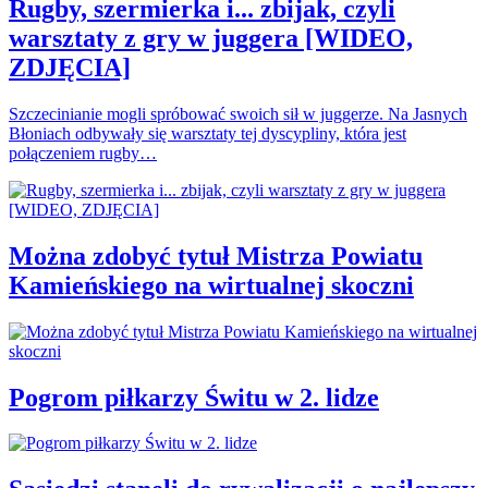
Rugby, szermierka i... zbijak, czyli
warsztaty z gry w juggera [WIDEO,
ZDJĘCIA]
Szczecinianie mogli spróbować swoich sił w juggerze. Na Jasnych
Błoniach odbywały się warsztaty tej dyscypliny, która jest
połączeniem rugby…
Można zdobyć tytuł Mistrza Powiatu
Kamieńskiego na wirtualnej skoczni
Pogrom piłkarzy Świtu w 2. lidze