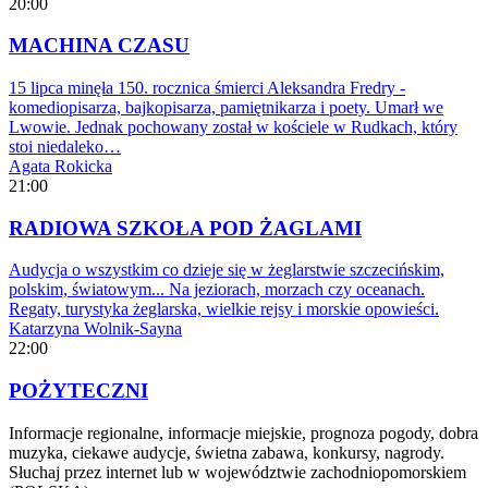
20:00
MACHINA CZASU
15 lipca minęła 150. rocznica śmierci Aleksandra Fredry -
komediopisarza, bajkopisarza, pamiętnikarza i poety. Umarł we
Lwowie. Jednak pochowany został w kościele w Rudkach, który
stoi niedaleko…
Agata Rokicka
21:00
RADIOWA SZKOŁA POD ŻAGLAMI
Audycja o wszystkim co dzieje się w żeglarstwie szczecińskim,
polskim, światowym... Na jeziorach, morzach czy oceanach.
Regaty, turystyka żeglarska, wielkie rejsy i morskie opowieści.
Katarzyna Wolnik-Sayna
22:00
POŻYTECZNI
Informacje regionalne, informacje miejskie, prognoza pogody, dobra
muzyka, ciekawe audycje, świetna zabawa, konkursy, nagrody.
Słuchaj przez internet lub w województwie zachodniopomorskiem