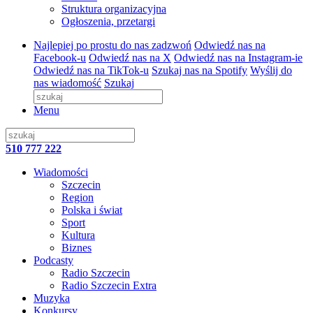
Struktura organizacyjna
Ogłoszenia, przetargi
Najlepiej po prostu do nas zadzwoń
Odwiedź nas na
Facebook-u
Odwiedź nas na X
Odwiedź nas na Instagram-ie
Odwiedź nas na TikTok-u
Szukaj nas na Spotify
Wyślij do
nas wiadomość
Szukaj
Menu
510 777 222
Wiadomości
Szczecin
Region
Polska i świat
Sport
Kultura
Biznes
Podcasty
Radio Szczecin
Radio Szczecin Extra
Muzyka
Konkursy