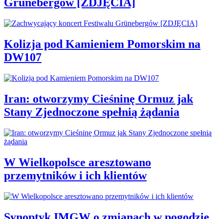
Grünebergów [ZDJĘCIA]
Kolizja pod Kamieniem Pomorskim na
DW107
Iran: otworzymy Cieśninę Ormuz jak
Stany Zjednoczone spełnią żądania
W Wielkopolsce aresztowano
przemytników i ich klientów
Synoptyk IMGW o zmianach w pogodzie