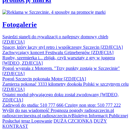
Fotogalerie
Sąsiedzi stanęli do rywalizacji o najlepszy domowy chleb
[ZDJĘCIA]
Spacer, który łączy styl retro i współczesny Szczecin [ZDJĘCIA]
Zachwycający koncert Festiwalu Grünebergów [ZDJĘCIA]
Rugby, szermierka i... zbijak, czyli warsztaty z gry w juggera
[WIDEO, ZDJĘCIA]
Pogoń wygrała z Motorem. "Trzy punkty zostają w Szczecinie"
[ZDJĘCIA]
Pogoń Szczecin pokonała Motor [ZDJĘCIA]
Zamierza pokonać 3333 kilometry dookoła Polski w szczytnym celu
[ZDJĘCIA]
Ostatni moduł pływającego doku został zwodowany [WIDEO,
ZDJĘCIA]
Zadzwoń do studia: 510 777 666
Czujny non stop: 510 777 222
Wyślij do nas wiadomość
Prognoza pogody
radioszczecin.pl
radioszczecinextra.pl
radioszczecin.tv
Biuletyn Informacji Publicznej
Posłuchaj teraz
Logowanie
DUŻA CZCIONKA
DUŻY
KONTRAST