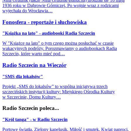
Nina Grudnik (także Nina Grudnik-Banucha) urodziła się 16 maja
1936 roku w Dąbrowie Górniczej. Po wojnie wraz z rodzicami
wyjechała do Wrocławia…
Fonosfera - reportaże i słuchowiska
"Książka na lato" - audiobooki Radia Szczecin
W "Książce na lato" o tym czego można posłuchać w czasie
wakacyjnych podróży. Porozmawiamy o audiobookach Radia
Szczecin, które warto mieć pod…
Radio Szczecin na Wieczór
"SMS dla lokalsów"
Projekt „SMS do lokalsów” to wspólna inicjatywa trzech
szczecińskich instytucji kultury: Miejskiego Ośrodka Kultury
w Szczecinie, Domu Kultury…
Radio Szczecin poleca...
"Król tanga" - w Radiu Szczecin
Portowe światła, Zielony kapelusik, Miłość i smutek, Kwiat paproci,