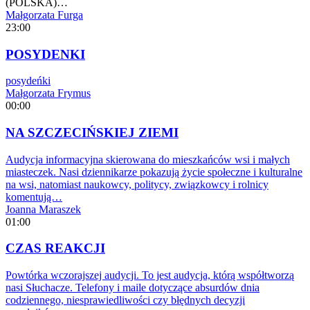
(POLSKA)…
Małgorzata Furga
23:00
POSYDENKI
posydeńki
Małgorzata Frymus
00:00
NA SZCZECIŃSKIEJ ZIEMI
Audycja informacyjna skierowana do mieszkańców wsi i małych
miasteczek. Nasi dziennikarze pokazują życie społeczne i kulturalne
na wsi, natomiast naukowcy, politycy, związkowcy i rolnicy
komentują…
Joanna Maraszek
01:00
CZAS REAKCJI
Powtórka wczorajszej audycji. To jest audycja, którą współtworzą
nasi Słuchacze. Telefony i maile dotyczące absurdów dnia
codziennego, niesprawiedliwości czy błędnych decyzji