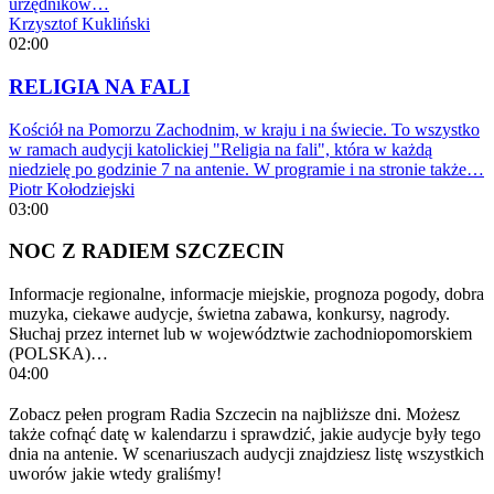
urzędników…
Krzysztof Kukliński
02:00
RELIGIA NA FALI
Kościół na Pomorzu Zachodnim, w kraju i na świecie. To wszystko
w ramach audycji katolickiej "Religia na fali", która w każdą
niedzielę po godzinie 7 na antenie. W programie i na stronie także…
Piotr Kołodziejski
03:00
NOC Z RADIEM SZCZECIN
Informacje regionalne, informacje miejskie, prognoza pogody, dobra
muzyka, ciekawe audycje, świetna zabawa, konkursy, nagrody.
Słuchaj przez internet lub w województwie zachodniopomorskiem
(POLSKA)…
04:00
Zobacz pełen program Radia Szczecin na najbliższe dni. Możesz
także cofnąć datę w kalendarzu i sprawdzić, jakie audycje były tego
dnia na antenie. W scenariuszach audycji znajdziesz listę wszystkich
uworów jakie wtedy graliśmy!