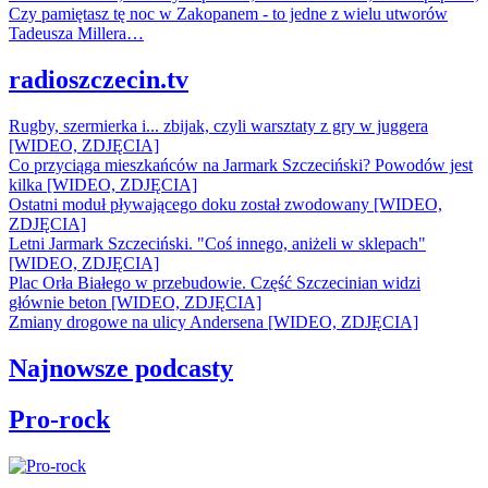
Czy pamiętasz tę noc w Zakopanem - to jedne z wielu utworów
Tadeusza Millera…
radioszczecin.tv
Rugby, szermierka i... zbijak, czyli warsztaty z gry w juggera
[WIDEO, ZDJĘCIA]
Co przyciąga mieszkańców na Jarmark Szczeciński? Powodów jest
kilka [WIDEO, ZDJĘCIA]
Ostatni moduł pływającego doku został zwodowany [WIDEO,
ZDJĘCIA]
Letni Jarmark Szczeciński. "Coś innego, aniżeli w sklepach"
[WIDEO, ZDJĘCIA]
Plac Orła Białego w przebudowie. Część Szczecinian widzi
głównie beton [WIDEO, ZDJĘCIA]
Zmiany drogowe na ulicy Andersena [WIDEO, ZDJĘCIA]
Najnowsze podcasty
Pro-rock