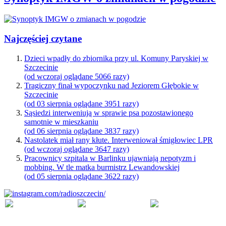
Najczęściej czytane
Dzieci wpadły do zbiornika przy ul. Komuny Paryskiej w
Szczecinie
(od wczoraj oglądane 5066 razy)
Tragiczny finał wypoczynku nad Jeziorem Głębokie w
Szczecinie
(od 03 sierpnia oglądane 3951 razy)
Sąsiedzi interweniują w sprawie psa pozostawionego
samotnie w mieszkaniu
(od 06 sierpnia oglądane 3837 razy)
Nastolatek miał rany kłute. Interweniował śmigłowiec LPR
(od wczoraj oglądane 3647 razy)
Pracownicy szpitala w Barlinku ujawniają nepotyzm i
mobbing. W tle matka burmistrz Lewandowskiej
(od 05 sierpnia oglądane 3622 razy)