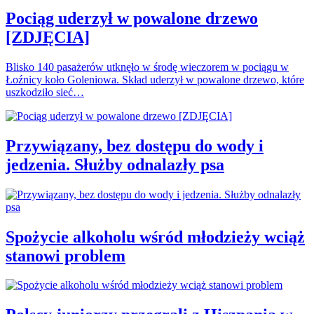
Pociąg uderzył w powalone drzewo
[ZDJĘCIA]
Blisko 140 pasażerów utknęło w środę wieczorem w pociągu w
Łoźnicy koło Goleniowa. Skład uderzył w powalone drzewo, które
uszkodziło sieć…
Przywiązany, bez dostępu do wody i
jedzenia. Służby odnalazły psa
Spożycie alkoholu wśród młodzieży wciąż
stanowi problem