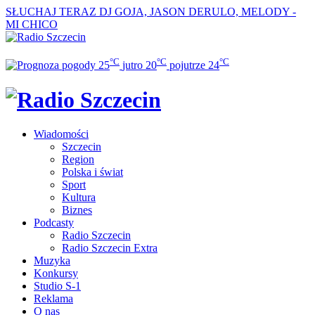
SŁUCHAJ TERAZ
DJ GOJA, JASON DERULO, MELODY -
MI CHICO
°C
°C
°C
25
jutro
20
pojutrze
24
Wiadomości
Szczecin
Region
Polska i świat
Sport
Kultura
Biznes
Podcasty
Radio Szczecin
Radio Szczecin Extra
Muzyka
Konkursy
Studio S-1
Reklama
O nas