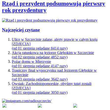
Rząd i prezydent podsumowują pierwszy
rok prezydentury
Najczęściej czytane
Ulice w Szczecinie zalane, alerty prawie w całym kraju
[ZDJĘCIA]
(od 01 sierpnia oglądane 8414 razy)
Akcja ratunkowa na jeziorze Głębokim w Szczecinie
(od 02 sierpnia oglądane 4852 razy)
Pożar domu w Mierzynie
(od 01 sierpnia oglądane 4147 razy)
Tragiczny finał wypoczynku nad Jeziorem Głębokie w
Szczecinie
(od 03 sierpnia oglądane 3642 razy)
Owsiak: Zachodniopomorskie, obyśmy tutaj zostali
[ZDJĘCIA]
(od 01 sierpnia oglądane 3050 razy)