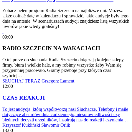
Zobacz pełen program Radia Szczecin na najbliższe dni. Możesz
także cofnąć datę w kalendarzu i sprawdzić, jakie audycje były tego
dnia na antenie. W scenariuszach audycji znajdziesz listę wszystkich
uworów jakie wtedy graliśmy!
09:00
RADIO SZCZECIN NA WAKACJACH
O tej porze do słuchania Radia Szczecin dołączają kolejne sklepy,
firmy, biura i wielkie hale, a my robimy wszystko żeby Wam się
przyjemniej pracowało. Gramy przeboje przy których czas
szybciej…
SŁUCHAJ TERAZ
Grzegorz Lament
12:00
CZAS REAKCJI
To jest audycja, którą współtworzą nasi Słuchacze. Telefony i maile
dotyczące absurdów dnia codziennego, niesprawiedliwości czy
błędnych decyzji urzędników, inspirują nas do reakcji i czynienia…
Krzysztof Kukliński
Sławomir Orlik
13:00