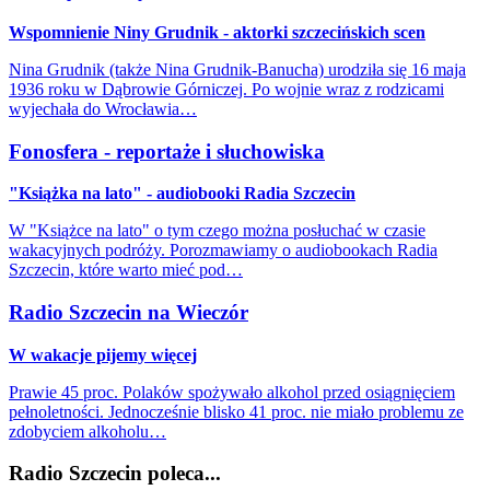
Wspomnienie Niny Grudnik - aktorki szczecińskich scen
Nina Grudnik (także Nina Grudnik-Banucha) urodziła się 16 maja
1936 roku w Dąbrowie Górniczej. Po wojnie wraz z rodzicami
wyjechała do Wrocławia…
Fonosfera - reportaże i słuchowiska
"Książka na lato" - audiobooki Radia Szczecin
W "Książce na lato" o tym czego można posłuchać w czasie
wakacyjnych podróży. Porozmawiamy o audiobookach Radia
Szczecin, które warto mieć pod…
Radio Szczecin na Wieczór
W wakacje pijemy więcej
Prawie 45 proc. Polaków spożywało alkohol przed osiągnięciem
pełnoletności. Jednocześnie blisko 41 proc. nie miało problemu ze
zdobyciem alkoholu…
Radio Szczecin poleca...