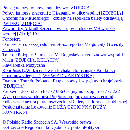
Pociąg uderzył w powalone drzewo [ZDJĘCIA]
Polscy juniorzy przegrali z Hiszpanią w piłce wodnej [ZDJĘCIA]
Chodnik na Piłsudskiego: "kobiety na szpilkach balety odstawiają"
[WIDEO, ZDJĘCIA]
Zawodnicy Arkonii Szczecin walczą w kadrze w MŚ w piłce
wodnej [ZDJĘCIA]
Fonosfera
O mieście, co kaszą i słoniem stoi... reportaż Małgorzaty-Gwiazdy
Elmerych
Tour de Pologne. 9. miejsce M. Bogusławskiego, znowu wygrał J.
Milan [ZDJĘCIA, RELACJA]
Kawiarenka Muzyczna
Reni Jusis | „W dzieciństwie słuchałam transmisji z Konkursu
Chopinowskiego…” [WYWIAD z ARTYSTKĄ]
Dyrektor Tour de Pologne: Etap ciekawy i w pięknym krajobrazie
[ZDJĘCIA]
Zadzwoń do studia: 510 777 666
Czujny non stop: 510 777 222
Wyślij do nas wiadomość
Prognoza pogody
radioszczecin.pl
radioszczecinextra.pl
radioszczecin.tv
Biuletyn Informacji Publicznej
Posłuchaj teraz
Logowanie
DUŻA CZCIONKA
DUŻY
KONTRAST
© Polskie Radio Szczecin SA. Wszystkie prawa
zastrzeżone.
Regulamin korzystania z portalu
Polityka