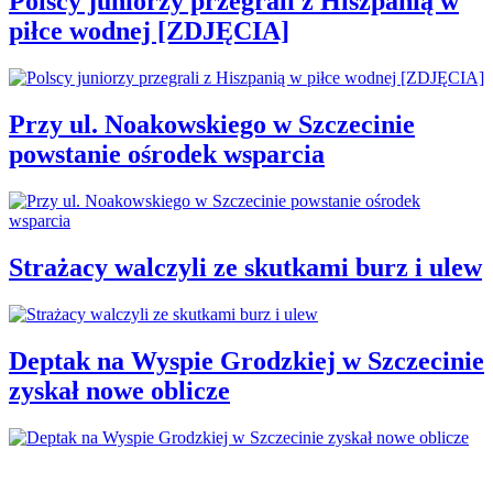
Polscy juniorzy przegrali z Hiszpanią w
piłce wodnej [ZDJĘCIA]
Przy ul. Noakowskiego w Szczecinie
powstanie ośrodek wsparcia
Strażacy walczyli ze skutkami burz i ulew
Deptak na Wyspie Grodzkiej w Szczecinie
zyskał nowe oblicze