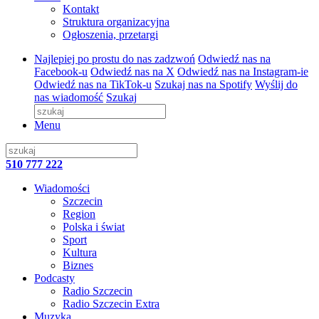
Kontakt
Struktura organizacyjna
Ogłoszenia, przetargi
Najlepiej po prostu do nas zadzwoń
Odwiedź nas na
Facebook-u
Odwiedź nas na X
Odwiedź nas na Instagram-ie
Odwiedź nas na TikTok-u
Szukaj nas na Spotify
Wyślij do
nas wiadomość
Szukaj
Menu
510 777 222
Wiadomości
Szczecin
Region
Polska i świat
Sport
Kultura
Biznes
Podcasty
Radio Szczecin
Radio Szczecin Extra
Muzyka