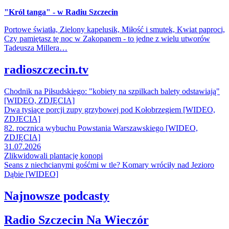
"Król tanga" - w Radiu Szczecin
Portowe światła, Zielony kapelusik, Miłość i smutek, Kwiat paproci,
Czy pamiętasz tę noc w Zakopanem - to jedne z wielu utworów
Tadeusza Millera…
radioszczecin.tv
Chodnik na Piłsudskiego: "kobiety na szpilkach balety odstawiają"
[WIDEO, ZDJĘCIA]
Dwa tysiące porcji zupy grzybowej pod Kołobrzegiem [WIDEO,
ZDJECIA]
82. rocznica wybuchu Powstania Warszawskiego [WIDEO,
ZDJĘCIA]
31.07.2026
Zlikwidowali plantację konopi
Seans z niechcianymi gośćmi w tle? Komary wróciły nad Jezioro
Dąbie [WIDEO]
Najnowsze podcasty
Radio Szczecin Na Wieczór