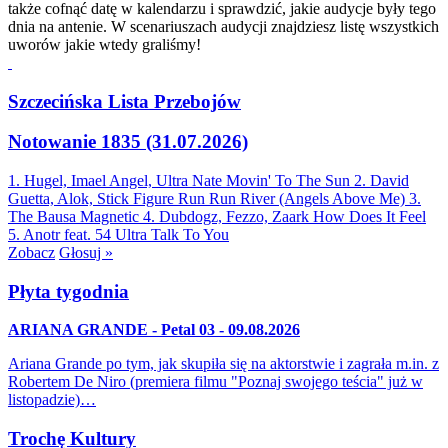
także cofnąć datę w kalendarzu i sprawdzić, jakie audycje były tego
dnia na antenie. W scenariuszach audycji znajdziesz listę wszystkich
uworów jakie wtedy graliśmy!
Szczecińska Lista Przebojów
Notowanie 1835 (31.07.2026)
1. Hugel, Imael Angel, Ultra Nate
Movin' To The Sun
2. David
Guetta, Alok, Stick Figure
Run Run River (Angels Above Me)
3.
The Bausa
Magnetic
4. Dubdogz, Fezzo, Zaark
How Does It Feel
5. Anotr feat. 54 Ultra
Talk To You
Zobacz
Głosuj »
Płyta tygodnia
ARIANA GRANDE - Petal 03 - 09.08.2026
Ariana Grande po tym, jak skupiła się na aktorstwie i zagrała m.in. z
Robertem De Niro (premiera filmu "Poznaj swojego teścia" już w
listopadzie)…
Trochę Kultury