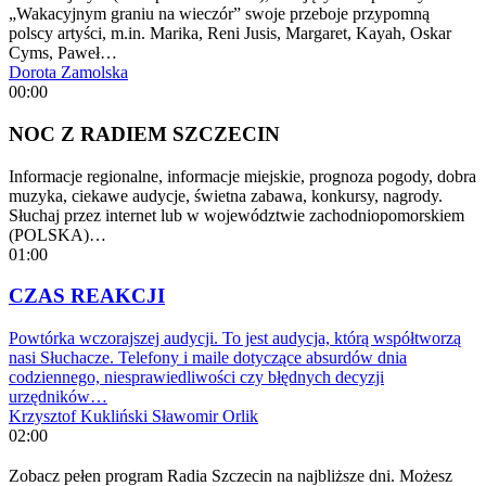
„Wakacyjnym graniu na wieczór” swoje przeboje przypomną
polscy artyści, m.in. Marika, Reni Jusis, Margaret, Kayah, Oskar
Cyms, Paweł…
Dorota Zamolska
00:00
NOC Z RADIEM SZCZECIN
Informacje regionalne, informacje miejskie, prognoza pogody, dobra
muzyka, ciekawe audycje, świetna zabawa, konkursy, nagrody.
Słuchaj przez internet lub w województwie zachodniopomorskiem
(POLSKA)…
01:00
CZAS REAKCJI
Powtórka wczorajszej audycji. To jest audycja, którą współtworzą
nasi Słuchacze. Telefony i maile dotyczące absurdów dnia
codziennego, niesprawiedliwości czy błędnych decyzji
urzędników…
Krzysztof Kukliński
Sławomir Orlik
02:00
Zobacz pełen program Radia Szczecin na najbliższe dni. Możesz