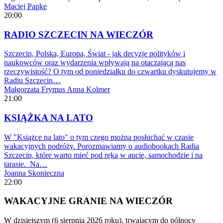
Maciej Papke
20:00
RADIO SZCZECIN NA WIECZÓR
Szczecin, Polska, Europa, Świat - jak decyzje polityków i
naukowców oraz wydarzenia wpływają na otaczającą nas
rzeczywistość? O tym od poniedziałku do czwartku dyskutujemy w
Radiu Szczecin…
Małgorzata Frymus
Anna Kolmer
21:00
KSIĄŻKA NA LATO
W "Książce na lato" o tym czego można posłuchać w czasie
wakacyjnych podróży. Porozmawiamy o audiobookach Radia
Szczecin, które warto mieć pod ręką w aucie, samochodzie i na
tarasie. Na…
Joanna Skonieczna
22:00
WAKACYJNE GRANIE NA WIECZÓR
W dzisiejszym (6 sierpnia 2026 roku), trwającym do północy