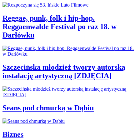
Reggae, punk, folk i hip-hop.
Reggaenwalde Festival po raz 18. w
Darłówku
Szczecińska młodzież tworzy autorską
instalację artystyczną [ZDJĘCIA]
Seans pod chmurką w Dąbiu
Biznes