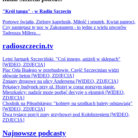
"Król tanga" - w Radiu Szczecin
Portowe światła, Zielony kapelusik, Miłość i smutek, Kwiat paproci,
Czy pamiętasz tę noc w Zakopanem - to jedne z wielu utworów
Tadeusza Millera…
radioszczecin.tv
Letni Jarmark Szczeciński. "Coś innego, aniżeli w sklepach"
[WIDEO, ZDJĘCIA]
Plac Orła Białego w przebudowie. Część Szczecinian widzi
głównie beton [WIDEO, ZDJĘCIA]
Zmiany drogowe na ulicy Andersena [WIDEO, ZDJĘCIA]
Pękający budynek przy ul. Hożej w coraz gorszym stanie.
Mieszkańcy: nadzór może podjąć decyzję o eksmisji [WIDEO,
ZDJĘCIA]
Chodnik na Piłsudskiego: "kobiety na szpilkach balety odstawiają"
[WIDEO, ZDJĘCIA]
Dwa tysiące porcji zupy grzybowej pod Kołobrzegiem [WIDEO,
ZDJECIA]
Najnowsze podcasty