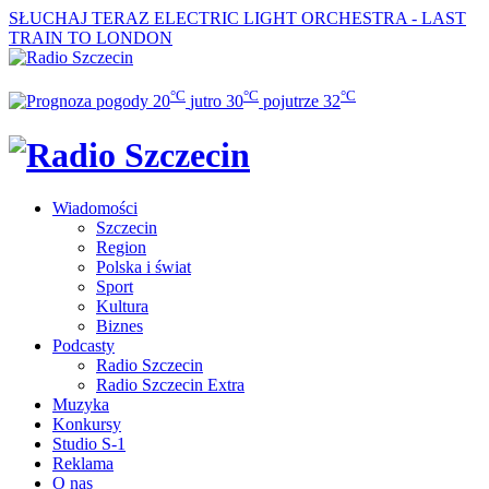
SŁUCHAJ TERAZ
ELECTRIC LIGHT ORCHESTRA - LAST
TRAIN TO LONDON
°C
°C
°C
20
jutro
30
pojutrze
32
Wiadomości
Szczecin
Region
Polska i świat
Sport
Kultura
Biznes
Podcasty
Radio Szczecin
Radio Szczecin Extra
Muzyka
Konkursy
Studio S-1
Reklama
O nas