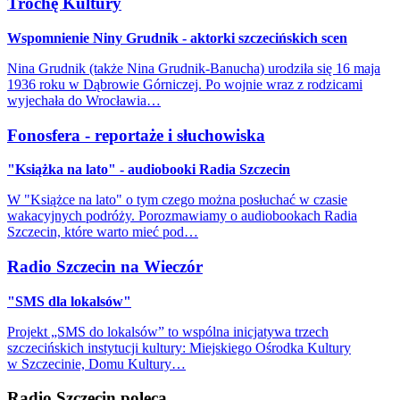
Trochę Kultury
Wspomnienie Niny Grudnik - aktorki szczecińskich scen
Nina Grudnik (także Nina Grudnik-Banucha) urodziła się 16 maja
1936 roku w Dąbrowie Górniczej. Po wojnie wraz z rodzicami
wyjechała do Wrocławia…
Fonosfera - reportaże i słuchowiska
"Książka na lato" - audiobooki Radia Szczecin
W "Książce na lato" o tym czego można posłuchać w czasie
wakacyjnych podróży. Porozmawiamy o audiobookach Radia
Szczecin, które warto mieć pod…
Radio Szczecin na Wieczór
"SMS dla lokalsów"
Projekt „SMS do lokalsów” to wspólna inicjatywa trzech
szczecińskich instytucji kultury: Miejskiego Ośrodka Kultury
w Szczecinie, Domu Kultury…
Radio Szczecin poleca...