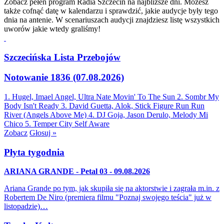
Zobacz pełen program Radia Szczecin na najbliższe dni. Możesz
także cofnąć datę w kalendarzu i sprawdzić, jakie audycje były tego
dnia na antenie. W scenariuszach audycji znajdziesz listę wszystkich
uworów jakie wtedy graliśmy!
Szczecińska Lista Przebojów
Notowanie 1836 (07.08.2026)
1. Hugel, Imael Angel, Ultra Nate
Movin' To The Sun
2. Sombr
My
Body Isn't Ready
3. David Guetta, Alok, Stick Figure
Run Run
River (Angels Above Me)
4. DJ Goja, Jason Derulo, Melody
Mi
Chico
5. Temper City
Self Aware
Zobacz
Głosuj »
Płyta tygodnia
ARIANA GRANDE - Petal 03 - 09.08.2026
Ariana Grande po tym, jak skupiła się na aktorstwie i zagrała m.in. z
Robertem De Niro (premiera filmu "Poznaj swojego teścia" już w
listopadzie)…