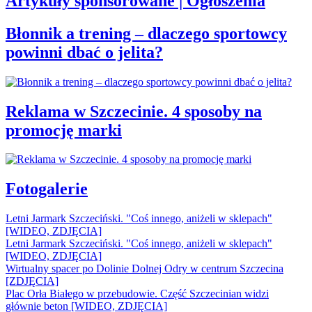
Artykuły sponsorowane | Ogłoszenia
Błonnik a trening – dlaczego sportowcy
powinni dbać o jelita?
Reklama w Szczecinie. 4 sposoby na
promocję marki
Fotogalerie
Letni Jarmark Szczeciński. "Coś innego, aniżeli w sklepach"
[WIDEO, ZDJĘCIA]
Letni Jarmark Szczeciński. "Coś innego, aniżeli w sklepach"
[WIDEO, ZDJĘCIA]
Wirtualny spacer po Dolinie Dolnej Odry w centrum Szczecina
[ZDJĘCIA]
Plac Orła Białego w przebudowie. Część Szczecinian widzi
głównie beton [WIDEO, ZDJĘCIA]