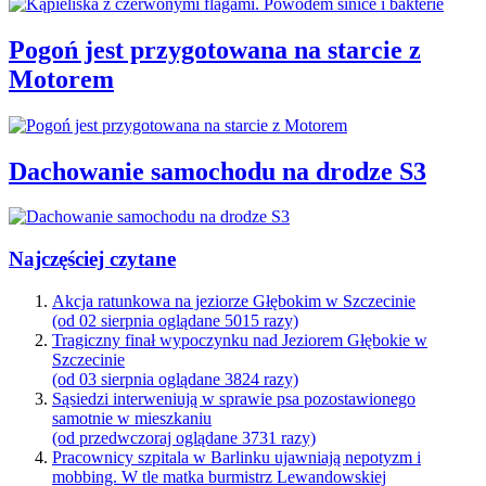
Pogoń jest przygotowana na starcie z
Motorem
Dachowanie samochodu na drodze S3
Najczęściej czytane
Akcja ratunkowa na jeziorze Głębokim w Szczecinie
(od 02 sierpnia oglądane 5015 razy)
Tragiczny finał wypoczynku nad Jeziorem Głębokie w
Szczecinie
(od 03 sierpnia oglądane 3824 razy)
Sąsiedzi interweniują w sprawie psa pozostawionego
samotnie w mieszkaniu
(od przedwczoraj oglądane 3731 razy)
Pracownicy szpitala w Barlinku ujawniają nepotyzm i
mobbing. W tle matka burmistrz Lewandowskiej