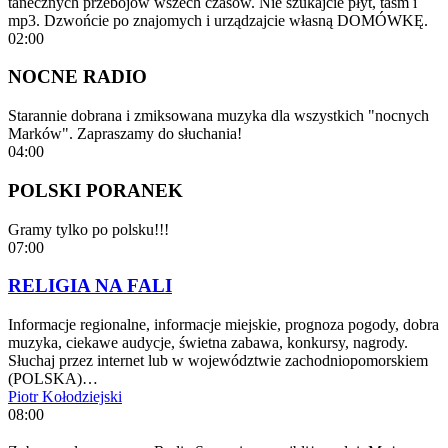
tanecznych przebojów wszech czasów. Nie szukajcie płyt, taśm i
mp3. Dzwońcie po znajomych i urządzajcie własną DOMÓWKĘ.
02:00
NOCNE RADIO
Starannie dobrana i zmiksowana muzyka dla wszystkich "nocnych
Marków". Zapraszamy do słuchania!
04:00
POLSKI PORANEK
Gramy tylko po polsku!!!
07:00
RELIGIA NA FALI
Informacje regionalne, informacje miejskie, prognoza pogody, dobra
muzyka, ciekawe audycje, świetna zabawa, konkursy, nagrody.
Słuchaj przez internet lub w województwie zachodniopomorskiem
(POLSKA)…
Piotr Kołodziejski
08:00