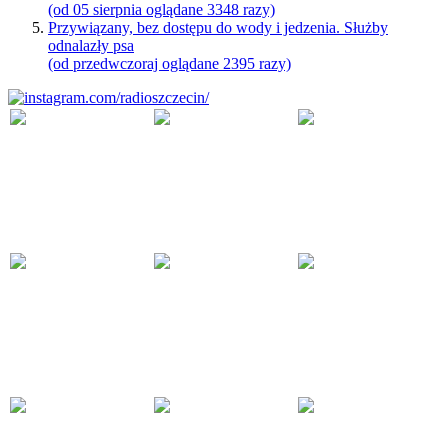
(od 05 sierpnia oglądane 3348 razy)
Przywiązany, bez dostępu do wody i jedzenia. Służby
odnalazły psa
(od przedwczoraj oglądane 2395 razy)