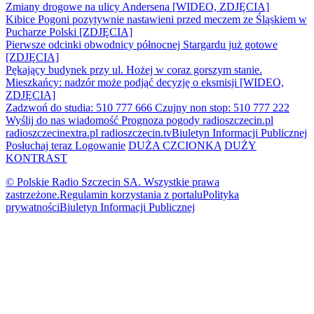
Zmiany drogowe na ulicy Andersena [WIDEO, ZDJĘCIA]
Kibice Pogoni pozytywnie nastawieni przed meczem ze Śląskiem w
Pucharze Polski [ZDJĘCIA]
Pierwsze odcinki obwodnicy północnej Stargardu już gotowe
[ZDJĘCIA]
Pękający budynek przy ul. Hożej w coraz gorszym stanie.
Mieszkańcy: nadzór może podjąć decyzję o eksmisji [WIDEO,
ZDJĘCIA]
Zadzwoń do studia: 510 777 666
Czujny non stop: 510 777 222
Wyślij do nas wiadomość
Prognoza pogody
radioszczecin.pl
radioszczecinextra.pl
radioszczecin.tv
Biuletyn Informacji Publicznej
Posłuchaj teraz
Logowanie
DUŻA CZCIONKA
DUŻY
KONTRAST
© Polskie Radio Szczecin SA. Wszystkie prawa
zastrzeżone.
Regulamin korzystania z portalu
Polityka
prywatności
Biuletyn Informacji Publicznej