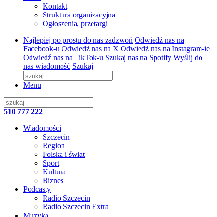
Kontakt
Struktura organizacyjna
Ogłoszenia, przetargi
Najlepiej po prostu do nas zadzwoń
Odwiedź nas na
Facebook-u
Odwiedź nas na X
Odwiedź nas na Instagram-ie
Odwiedź nas na TikTok-u
Szukaj nas na Spotify
Wyślij do
nas wiadomość
Szukaj
Menu
510 777 222
Wiadomości
Szczecin
Region
Polska i świat
Sport
Kultura
Biznes
Podcasty
Radio Szczecin
Radio Szczecin Extra
Muzyka