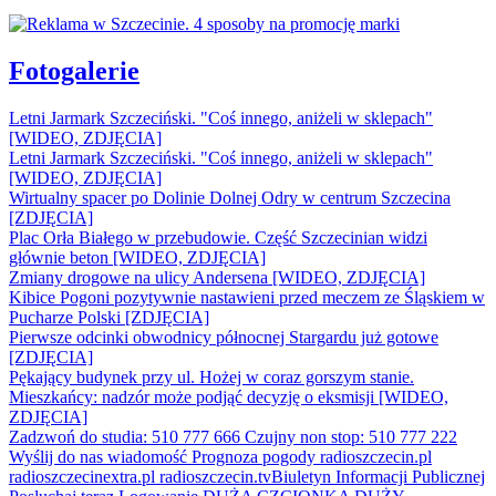
Fotogalerie
Letni Jarmark Szczeciński. "Coś innego, aniżeli w sklepach"
[WIDEO, ZDJĘCIA]
Letni Jarmark Szczeciński. "Coś innego, aniżeli w sklepach"
[WIDEO, ZDJĘCIA]
Wirtualny spacer po Dolinie Dolnej Odry w centrum Szczecina
[ZDJĘCIA]
Plac Orła Białego w przebudowie. Część Szczecinian widzi
głównie beton [WIDEO, ZDJĘCIA]
Zmiany drogowe na ulicy Andersena [WIDEO, ZDJĘCIA]
Kibice Pogoni pozytywnie nastawieni przed meczem ze Śląskiem w
Pucharze Polski [ZDJĘCIA]
Pierwsze odcinki obwodnicy północnej Stargardu już gotowe
[ZDJĘCIA]
Pękający budynek przy ul. Hożej w coraz gorszym stanie.
Mieszkańcy: nadzór może podjąć decyzję o eksmisji [WIDEO,
ZDJĘCIA]
Zadzwoń do studia: 510 777 666
Czujny non stop: 510 777 222
Wyślij do nas wiadomość
Prognoza pogody
radioszczecin.pl
radioszczecinextra.pl
radioszczecin.tv
Biuletyn Informacji Publicznej