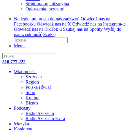
Struktura organizacyjna
Ogłoszenia, przetargi
Najlepiej po prostu do nas zadzwoń
Odwiedź nas na
Facebook-u
Odwiedź nas na X
Odwiedź nas na Instagram-ie
Odwiedź nas na TikTok-u
Szukaj nas na Spotify
Wyślij do
nas wiadomość
Szukaj
Menu
510 777 222
Wiadomości
Szczecin
Region
Polska i świat
Sport
Kultura
Biznes
Podcasty
Radio Szczecin
Radio Szczecin Extra
Muzyka
Konkursy