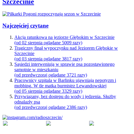
Szczecinie
Najczęściej czytane
Akcja ratunkowa na jeziorze Głębokim w Szczecinie
(od 02 sierpnia oglądane 5009 razy)
Tragiczny finał wypoczynku nad Jeziorem Głębokie w
Szczecinie
(od 03 sierpnia oglądane 3817 razy)
Sąsiedzi interweniują w sprawie psa pozostawionego
samotnie w mieszkaniu
(od przedwczoraj oglądane 3721 razy)
Pracownicy szpitala w Barlinku ujawniają nepotyzm i
mobbing. W tle matka burmistrz Lewandowskiej
(od 05 sierpnia oglądane 3329 razy)
Przywiązany, bez dostępu do wody i jedzenia. Służby
odnalazły psa
(od przedwczoraj oglądane 2386 razy)