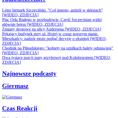
Letni Jarmark Szczeciński. "Coś innego, aniżeli w sklepach"
[WIDEO, ZDJĘCIA]
Plac Orła Białego w przebudowie. Część Szczecinian widzi
głównie beton [WIDEO, ZDJĘCIA]
Zmiany drogowe na ulicy Andersena [WIDEO, ZDJĘCIA]
Pękający budynek przy ul. Hożej w coraz gorszym stanie.
Mieszkańcy: nadzór może podjąć decyzję o eksmisji [WIDEO,
ZDJĘCIA]
Chodnik na Piłsudskiego: "kobiety na szpilkach balety odstawiają"
[WIDEO, ZDJĘCIA]
Dwa tysiące porcji zupy grzybowej pod Kołobrzegiem [WIDEO,
ZDJECIA]
Najnowsze podcasty
Giermasz
Czas Reakcji