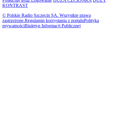
Posłuchaj teraz
Logowanie
DUŻA CZCIONKA
DUŻY
KONTRAST
© Polskie Radio Szczecin SA. Wszystkie prawa
zastrzeżone.
Regulamin korzystania z portalu
Polityka
prywatności
Biuletyn Informacji Publicznej