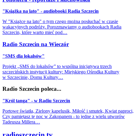
"Książka na lato" - audiobooki Radia Szczecin
W "Książce na lato" o tym czego można posłuchać w czasie
wakacyjnych podróży. Porozmawiamy o audiobookach Radia
Szczecin, które warto mieć pod…
Radio Szczecin na Wieczór
"SMS dla lokalsów"
Projekt „SMS do lokalsów” to wspólna inicjatywa trzech
szczecińskich instytucji kultury: Miejskiego Ośrodka Kultury
w Szczecinie, Domu Kultury…
Radio Szczecin poleca...
"Król tanga" - w Radiu Szczecin
Portowe światła, Zielony kapelusik, Miłość i smutek, Kwiat paproci,
Czy pamiętasz tę noc w Zakopanem - to jedne z wielu utworów
Tadeusza Millera…
radioszczecin.tv