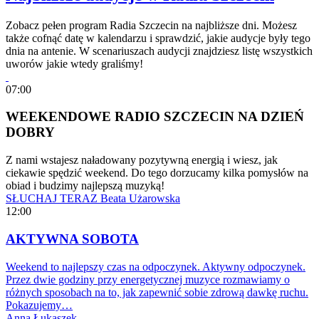
Zobacz pełen program Radia Szczecin na najbliższe dni. Możesz
także cofnąć datę w kalendarzu i sprawdzić, jakie audycje były tego
dnia na antenie. W scenariuszach audycji znajdziesz listę wszystkich
uworów jakie wtedy graliśmy!
07:00
WEEKENDOWE RADIO SZCZECIN NA DZIEŃ
DOBRY
Z nami wstajesz naładowany pozytywną energią i wiesz, jak
ciekawie spędzić weekend. Do tego dorzucamy kilka pomysłów na
obiad i budzimy najlepszą muzyką!
SŁUCHAJ TERAZ
Beata Użarowska
12:00
AKTYWNA SOBOTA
Weekend to najlepszy czas na odpoczynek. Aktywny odpoczynek.
Przez dwie godziny przy energetycznej muzyce rozmawiamy o
różnych sposobach na to, jak zapewnić sobie zdrową dawkę ruchu.
Pokazujemy…
Anna Łukaszek