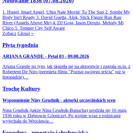
Notowanie 1836 (07.08.2026)
1. Hugel, Imael Angel, Ultra Nate
Movin' To The Sun
2. Sombr
My
Body Isn't Ready
3. David Guetta, Alok, Stick Figure
Run Run
River (Angels Above Me)
4. DJ Goja, Jason Derulo, Melody
Mi
Chico
5. Temper City
Self Aware
Zobacz
Głosuj »
Płyta tygodnia
ARIANA GRANDE - Petal 03 - 09.08.2026
Ariana Grande po tym, jak skupiła się na aktorstwie i zagrała m.in. z
Robertem De Niro (premiera filmu "Poznaj swojego teścia" już w
listopadzie)…
Trochę Kultury
Wspomnienie Niny Grudnik - aktorki szczecińskich scen
Nina Grudnik (także Nina Grudnik-Banucha) urodziła się 16 maja
1936 roku w Dąbrowie Górniczej. Po wojnie wraz z rodzicami
wyjechała do Wrocławia…
Fonosfera - reportaże i słuchowiska