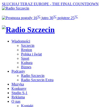
SŁUCHAJ TERAZ
EUROPE - THE FINAL COUNTDOWN
°C
°C
°C
16
jutro
30
pojutrze
25
Wiadomości
Szczecin
Region
Polska i świat
Sport
Kultura
Biznes
Podcasty
Radio Szczecin
Radio Szczecin Extra
Muzyka
Konkursy
Studio S-1
Reklama
O nas
Kontakt