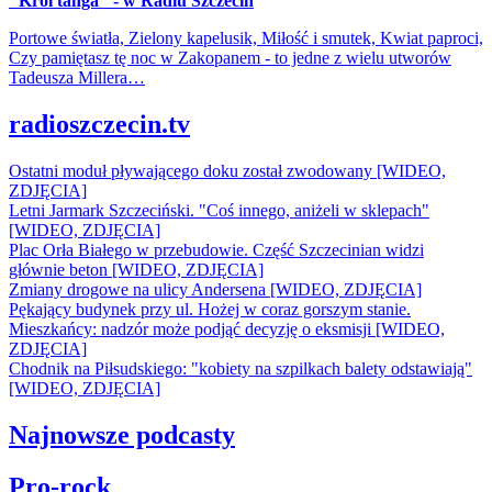
"Król tanga" - w Radiu Szczecin
Portowe światła, Zielony kapelusik, Miłość i smutek, Kwiat paproci,
Czy pamiętasz tę noc w Zakopanem - to jedne z wielu utworów
Tadeusza Millera…
radioszczecin.tv
Ostatni moduł pływającego doku został zwodowany [WIDEO,
ZDJĘCIA]
Letni Jarmark Szczeciński. "Coś innego, aniżeli w sklepach"
[WIDEO, ZDJĘCIA]
Plac Orła Białego w przebudowie. Część Szczecinian widzi
głównie beton [WIDEO, ZDJĘCIA]
Zmiany drogowe na ulicy Andersena [WIDEO, ZDJĘCIA]
Pękający budynek przy ul. Hożej w coraz gorszym stanie.
Mieszkańcy: nadzór może podjąć decyzję o eksmisji [WIDEO,
ZDJĘCIA]
Chodnik na Piłsudskiego: "kobiety na szpilkach balety odstawiają"
[WIDEO, ZDJĘCIA]
Najnowsze podcasty
Pro-rock