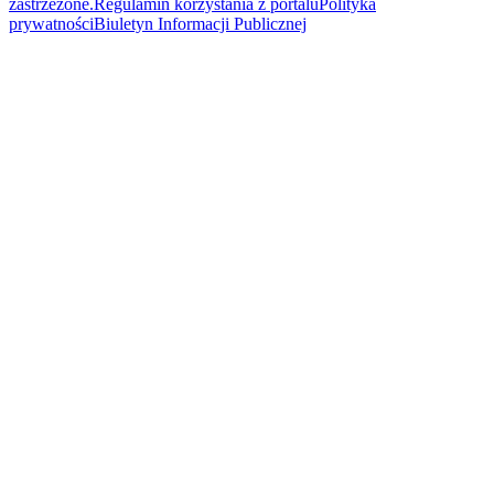
zastrzeżone.
Regulamin korzystania z portalu
Polityka
prywatności
Biuletyn Informacji Publicznej