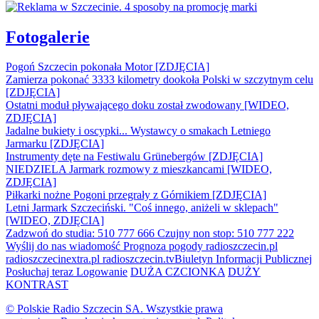
Fotogalerie
Pogoń Szczecin pokonała Motor [ZDJĘCIA]
Zamierza pokonać 3333 kilometry dookoła Polski w szczytnym celu
[ZDJĘCIA]
Ostatni moduł pływającego doku został zwodowany [WIDEO,
ZDJĘCIA]
Jadalne bukiety i oscypki... Wystawcy o smakach Letniego
Jarmarku [ZDJĘCIA]
Instrumenty dęte na Festiwalu Grünebergów [ZDJĘCIA]
NIEDZIELA Jarmark rozmowy z mieszkancami [WIDEO,
ZDJĘCIA]
Piłkarki nożne Pogoni przegrały z Górnikiem [ZDJĘCIA]
Letni Jarmark Szczeciński. "Coś innego, aniżeli w sklepach"
[WIDEO, ZDJĘCIA]
Zadzwoń do studia: 510 777 666
Czujny non stop: 510 777 222
Wyślij do nas wiadomość
Prognoza pogody
radioszczecin.pl
radioszczecinextra.pl
radioszczecin.tv
Biuletyn Informacji Publicznej
Posłuchaj teraz
Logowanie
DUŻA CZCIONKA
DUŻY
KONTRAST
© Polskie Radio Szczecin SA. Wszystkie prawa