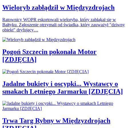
Wieloryb zabłądził w Międzyzdrojach
Ratownicy WOPR eskortowali wieloryba, który zabłąkał się w
Bałtyku. Zgłoszenie otrzymali od świadka, który zauważył "dziwny
obiekt" dryfujący…
Pogoń Szczecin pokonała Motor
[ZDJĘCIA]
Jadalne bukiety i oscypki... Wystawcy o
smakach Letniego Jarmarku [ZDJĘCIA]
Trwa Targ Rybny w Międzyzdrojach