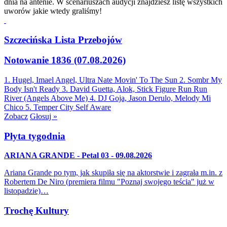
dnia na antenie. W scenariuszach audycji znajdziesz listę wszystkich
uworów jakie wtedy graliśmy!
Szczecińska Lista Przebojów
Notowanie 1836 (07.08.2026)
1. Hugel, Imael Angel, Ultra Nate
Movin' To The Sun
2. Sombr
My
Body Isn't Ready
3. David Guetta, Alok, Stick Figure
Run Run
River (Angels Above Me)
4. DJ Goja, Jason Derulo, Melody
Mi
Chico
5. Temper City
Self Aware
Zobacz
Głosuj »
Płyta tygodnia
ARIANA GRANDE - Petal 03 - 09.08.2026
Ariana Grande po tym, jak skupiła się na aktorstwie i zagrała m.in. z
Robertem De Niro (premiera filmu "Poznaj swojego teścia" już w
listopadzie)…
Trochę Kultury