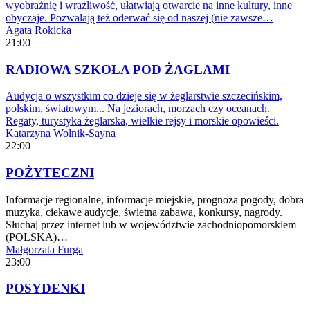
wyobraźnię i wrażliwość, ułatwiają otwarcie na inne kultury, inne
obyczaje. Pozwalają też oderwać się od naszej (nie zawsze…
Agata Rokicka
21:00
RADIOWA SZKOŁA POD ŻAGLAMI
Audycja o wszystkim co dzieje się w żeglarstwie szczecińskim,
polskim, światowym... Na jeziorach, morzach czy oceanach.
Regaty, turystyka żeglarska, wielkie rejsy i morskie opowieści.
Katarzyna Wolnik-Sayna
22:00
POŻYTECZNI
Informacje regionalne, informacje miejskie, prognoza pogody, dobra
muzyka, ciekawe audycje, świetna zabawa, konkursy, nagrody.
Słuchaj przez internet lub w województwie zachodniopomorskiem
(POLSKA)…
Małgorzata Furga
23:00
POSYDENKI