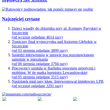
Najczęściej czytane
Dzieci wpadły do zbiornika przy ul. Komuny Paryskiej w
Szczecinie
(od wczoraj oglądane 4614 razy)
Tragiczny finał wypoczynku nad Jeziorem Głębokie w
Szczecinie
(od 03 sierpnia oglądane 3899 razy)
Sąsiedzi interweniują w sprawie psa pozostawionego
samotnie w mieszkaniu
(od 06 sierpnia oglądane 3794 razy)
Pracownicy szpitala w Barlinku ujawniają nepotyzm i
mobbing. W tle matka burmistrz Lewandowskiej
(od 05 sierpnia oglądane 3515 razy)
Nastolatek miał rany kłute. Interweniował śmigłowiec LPR
(od wczoraj oglądane 3291 razy)