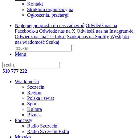
Kontakt
Struktura organizacyjna
Ogłoszenia, przetargi
Najlepiej po prostu do nas zadzwoń
Odwiedź nas na
Facebook-u
Odwiedź nas na X
Odwiedź nas na Instagram-ie
Odwiedź nas na TikTok-u
Szukaj nas na Spotify
Wyślij do
nas wiadomość
Szukaj
Menu
510 777 222
Wiadomości
Szczecin
Region
Polska i świat
Sport
Kultura
Biznes
Podcasty
Radio Szczecin
Radio Szczecin Extra
Muzyka