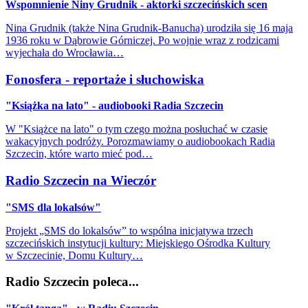
Wspomnienie Niny Grudnik - aktorki szczecińskich scen
Nina Grudnik (także Nina Grudnik-Banucha) urodziła się 16 maja
1936 roku w Dąbrowie Górniczej. Po wojnie wraz z rodzicami
wyjechała do Wrocławia…
Fonosfera - reportaże i słuchowiska
"Książka na lato" - audiobooki Radia Szczecin
W "Książce na lato" o tym czego można posłuchać w czasie
wakacyjnych podróży. Porozmawiamy o audiobookach Radia
Szczecin, które warto mieć pod…
Radio Szczecin na Wieczór
"SMS dla lokalsów"
Projekt „SMS do lokalsów” to wspólna inicjatywa trzech
szczecińskich instytucji kultury: Miejskiego Ośrodka Kultury
w Szczecinie, Domu Kultury…
Radio Szczecin poleca...