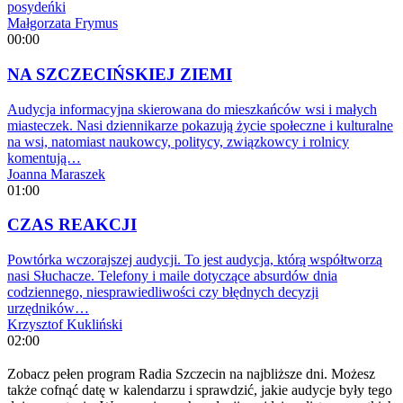
posydeńki
Małgorzata Frymus
00:00
NA SZCZECIŃSKIEJ ZIEMI
Audycja informacyjna skierowana do mieszkańców wsi i małych
miasteczek. Nasi dziennikarze pokazują życie społeczne i kulturalne
na wsi, natomiast naukowcy, politycy, związkowcy i rolnicy
komentują…
Joanna Maraszek
01:00
CZAS REAKCJI
Powtórka wczorajszej audycji. To jest audycja, którą współtworzą
nasi Słuchacze. Telefony i maile dotyczące absurdów dnia
codziennego, niesprawiedliwości czy błędnych decyzji
urzędników…
Krzysztof Kukliński
02:00
Zobacz pełen program Radia Szczecin na najbliższe dni. Możesz
także cofnąć datę w kalendarzu i sprawdzić, jakie audycje były tego