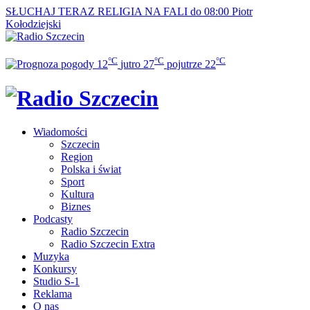
SŁUCHAJ TERAZ
RELIGIA NA FALI do 08:00
Piotr
Kołodziejski
°C
°C
°C
12
jutro
27
pojutrze
22
Wiadomości
Szczecin
Region
Polska i świat
Sport
Kultura
Biznes
Podcasty
Radio Szczecin
Radio Szczecin Extra
Muzyka
Konkursy
Studio S-1
Reklama
O nas