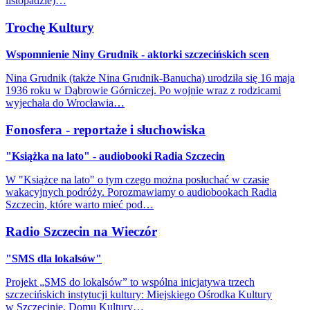
listopadzie)…
Trochę Kultury
Wspomnienie Niny Grudnik - aktorki szczecińskich scen
Nina Grudnik (także Nina Grudnik-Banucha) urodziła się 16 maja
1936 roku w Dąbrowie Górniczej. Po wojnie wraz z rodzicami
wyjechała do Wrocławia…
Fonosfera - reportaże i słuchowiska
"Książka na lato" - audiobooki Radia Szczecin
W "Książce na lato" o tym czego można posłuchać w czasie
wakacyjnych podróży. Porozmawiamy o audiobookach Radia
Szczecin, które warto mieć pod…
Radio Szczecin na Wieczór
"SMS dla lokalsów"
Projekt „SMS do lokalsów” to wspólna inicjatywa trzech
szczecińskich instytucji kultury: Miejskiego Ośrodka Kultury
w Szczecinie, Domu Kultury…