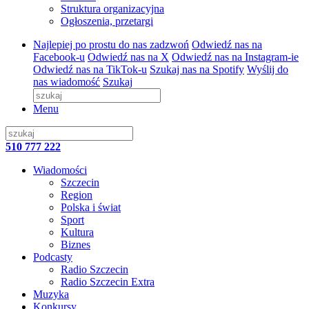
Struktura organizacyjna
Ogłoszenia, przetargi
Najlepiej po prostu do nas zadzwoń
Odwiedź nas na
Facebook-u
Odwiedź nas na X
Odwiedź nas na Instagram-ie
Odwiedź nas na TikTok-u
Szukaj nas na Spotify
Wyślij do
nas wiadomość
Szukaj
Menu
510 777 222
Wiadomości
Szczecin
Region
Polska i świat
Sport
Kultura
Biznes
Podcasty
Radio Szczecin
Radio Szczecin Extra
Muzyka
Konkursy