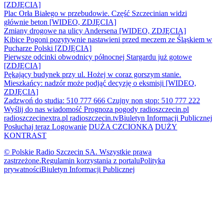
[ZDJĘCIA]
Plac Orła Białego w przebudowie. Część Szczecinian widzi
głównie beton [WIDEO, ZDJĘCIA]
Zmiany drogowe na ulicy Andersena [WIDEO, ZDJĘCIA]
Kibice Pogoni pozytywnie nastawieni przed meczem ze Śląskiem w
Pucharze Polski [ZDJĘCIA]
Pierwsze odcinki obwodnicy północnej Stargardu już gotowe
[ZDJĘCIA]
Pękający budynek przy ul. Hożej w coraz gorszym stanie.
Mieszkańcy: nadzór może podjąć decyzję o eksmisji [WIDEO,
ZDJĘCIA]
Zadzwoń do studia: 510 777 666
Czujny non stop: 510 777 222
Wyślij do nas wiadomość
Prognoza pogody
radioszczecin.pl
radioszczecinextra.pl
radioszczecin.tv
Biuletyn Informacji Publicznej
Posłuchaj teraz
Logowanie
DUŻA CZCIONKA
DUŻY
KONTRAST
© Polskie Radio Szczecin SA. Wszystkie prawa
zastrzeżone.
Regulamin korzystania z portalu
Polityka
prywatności
Biuletyn Informacji Publicznej