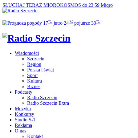
SŁUCHAJ TERAZ
MIQROKOSMOS do 23:59
Miqro
°C
°C
°C
17
jutro
24
pojutrze
30
Wiadomości
Szczecin
Region
Polska i świat
Sport
Kultura
Biznes
Podcasty
Radio Szczecin
Radio Szczecin Extra
Muzyka
Konkursy
Studio S-1
Reklama
O nas
Kontakt