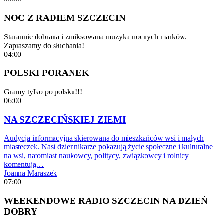
NOC Z RADIEM SZCZECIN
Starannie dobrana i zmiksowana muzyka nocnych marków.
Zapraszamy do słuchania!
04:00
POLSKI PORANEK
Gramy tylko po polsku!!!
06:00
NA SZCZECIŃSKIEJ ZIEMI
Audycja informacyjna skierowana do mieszkańców wsi i małych
miasteczek. Nasi dziennikarze pokazują życie społeczne i kulturalne
na wsi, natomiast naukowcy, politycy, związkowcy i rolnicy
komentują…
Joanna Maraszek
07:00
WEEKENDOWE RADIO SZCZECIN NA DZIEŃ
DOBRY