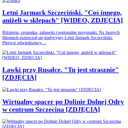
Letni Jarmark Szczeciński. "Coś innego,
aniżeli w sklepach" [WIDEO, ZDJĘCIA]
Biżuteria, ceramika, zabawki i regionalne przysmaki. Na Jasnych
Błoniach rozpoczął się tradycyjny Letni Jarmark Szczeciński.
Pierwsi odwiedzający…
Ławki przy Rusałce. "Tu jest strasznie"
[ZDJĘCIA]
Wirtualny spacer po Dolinie Dolnej Odry
w centrum Szczecina [ZDJĘCIA]