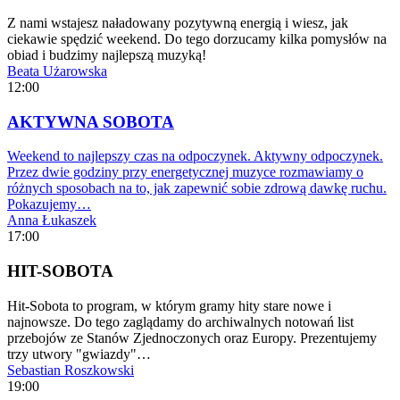
Z nami wstajesz naładowany pozytywną energią i wiesz, jak
ciekawie spędzić weekend. Do tego dorzucamy kilka pomysłów na
obiad i budzimy najlepszą muzyką!
Beata Użarowska
12:00
AKTYWNA SOBOTA
Weekend to najlepszy czas na odpoczynek. Aktywny odpoczynek.
Przez dwie godziny przy energetycznej muzyce rozmawiamy o
różnych sposobach na to, jak zapewnić sobie zdrową dawkę ruchu.
Pokazujemy…
Anna Łukaszek
17:00
HIT-SOBOTA
Hit-Sobota to program, w którym gramy hity stare nowe i
najnowsze. Do tego zaglądamy do archiwalnych notowań list
przebojów ze Stanów Zjednoczonych oraz Europy. Prezentujemy
trzy utwory "gwiazdy"…
Sebastian Roszkowski
19:00