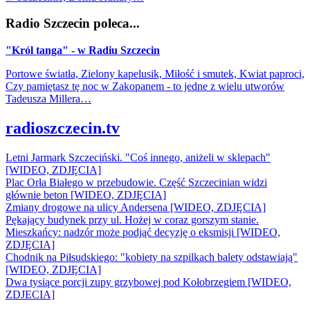
Radio Szczecin poleca...
"Król tanga" - w Radiu Szczecin
Portowe światła, Zielony kapelusik, Miłość i smutek, Kwiat paproci,
Czy pamiętasz tę noc w Zakopanem - to jedne z wielu utworów
Tadeusza Millera…
radioszczecin.tv
Letni Jarmark Szczeciński. "Coś innego, aniżeli w sklepach"
[WIDEO, ZDJĘCIA]
Plac Orła Białego w przebudowie. Część Szczecinian widzi
głównie beton [WIDEO, ZDJĘCIA]
Zmiany drogowe na ulicy Andersena [WIDEO, ZDJĘCIA]
Pękający budynek przy ul. Hożej w coraz gorszym stanie.
Mieszkańcy: nadzór może podjąć decyzję o eksmisji [WIDEO,
ZDJĘCIA]
Chodnik na Piłsudskiego: "kobiety na szpilkach balety odstawiają"
[WIDEO, ZDJĘCIA]
Dwa tysiące porcji zupy grzybowej pod Kołobrzegiem [WIDEO,
ZDJECIA]