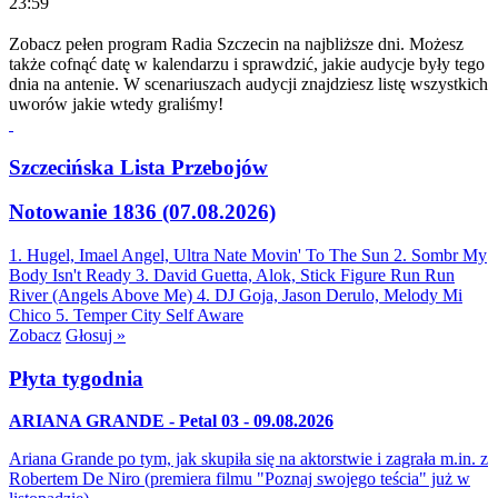
23:59
Zobacz pełen program Radia Szczecin na najbliższe dni. Możesz
także cofnąć datę w kalendarzu i sprawdzić, jakie audycje były tego
dnia na antenie. W scenariuszach audycji znajdziesz listę wszystkich
uworów jakie wtedy graliśmy!
Szczecińska Lista Przebojów
Notowanie 1836 (07.08.2026)
1. Hugel, Imael Angel, Ultra Nate
Movin' To The Sun
2. Sombr
My
Body Isn't Ready
3. David Guetta, Alok, Stick Figure
Run Run
River (Angels Above Me)
4. DJ Goja, Jason Derulo, Melody
Mi
Chico
5. Temper City
Self Aware
Zobacz
Głosuj »
Płyta tygodnia
ARIANA GRANDE - Petal 03 - 09.08.2026
Ariana Grande po tym, jak skupiła się na aktorstwie i zagrała m.in. z
Robertem De Niro (premiera filmu "Poznaj swojego teścia" już w