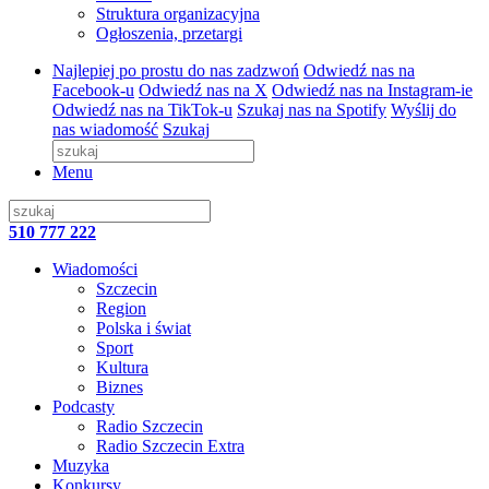
Struktura organizacyjna
Ogłoszenia, przetargi
Najlepiej po prostu do nas zadzwoń
Odwiedź nas na
Facebook-u
Odwiedź nas na X
Odwiedź nas na Instagram-ie
Odwiedź nas na TikTok-u
Szukaj nas na Spotify
Wyślij do
nas wiadomość
Szukaj
Menu
510 777 222
Wiadomości
Szczecin
Region
Polska i świat
Sport
Kultura
Biznes
Podcasty
Radio Szczecin
Radio Szczecin Extra
Muzyka
Konkursy