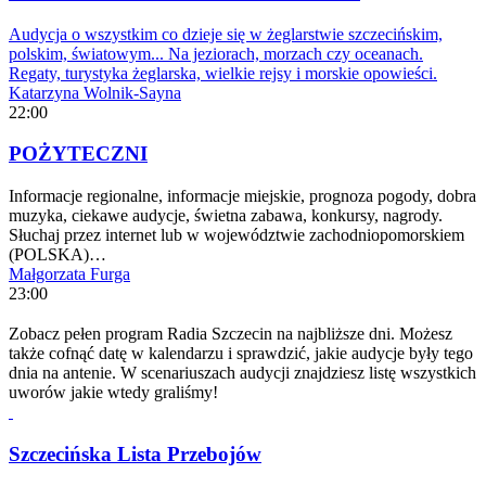
Audycja o wszystkim co dzieje się w żeglarstwie szczecińskim,
polskim, światowym... Na jeziorach, morzach czy oceanach.
Regaty, turystyka żeglarska, wielkie rejsy i morskie opowieści.
Katarzyna Wolnik-Sayna
22:00
POŻYTECZNI
Informacje regionalne, informacje miejskie, prognoza pogody, dobra
muzyka, ciekawe audycje, świetna zabawa, konkursy, nagrody.
Słuchaj przez internet lub w województwie zachodniopomorskiem
(POLSKA)…
Małgorzata Furga
23:00
Zobacz pełen program Radia Szczecin na najbliższe dni. Możesz
także cofnąć datę w kalendarzu i sprawdzić, jakie audycje były tego
dnia na antenie. W scenariuszach audycji znajdziesz listę wszystkich
uworów jakie wtedy graliśmy!
Szczecińska Lista Przebojów