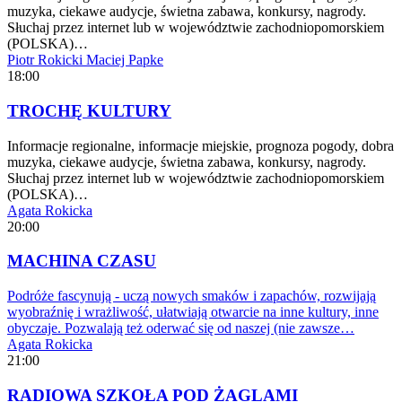
muzyka, ciekawe audycje, świetna zabawa, konkursy, nagrody.
Słuchaj przez internet lub w województwie zachodniopomorskiem
(POLSKA)…
Piotr Rokicki
Maciej Papke
18:00
TROCHĘ KULTURY
Informacje regionalne, informacje miejskie, prognoza pogody, dobra
muzyka, ciekawe audycje, świetna zabawa, konkursy, nagrody.
Słuchaj przez internet lub w województwie zachodniopomorskiem
(POLSKA)…
Agata Rokicka
20:00
MACHINA CZASU
Podróże fascynują - uczą nowych smaków i zapachów, rozwijają
wyobraźnię i wrażliwość, ułatwiają otwarcie na inne kultury, inne
obyczaje. Pozwalają też oderwać się od naszej (nie zawsze…
Agata Rokicka
21:00
RADIOWA SZKOŁA POD ŻAGLAMI