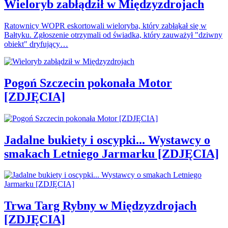
Wieloryb zabłądził w Międzyzdrojach
Ratownicy WOPR eskortowali wieloryba, który zabłąkał się w
Bałtyku. Zgłoszenie otrzymali od świadka, który zauważył "dziwny
obiekt" dryfujący…
Pogoń Szczecin pokonała Motor
[ZDJĘCIA]
Jadalne bukiety i oscypki... Wystawcy o
smakach Letniego Jarmarku [ZDJĘCIA]
Trwa Targ Rybny w Międzyzdrojach
[ZDJĘCIA]