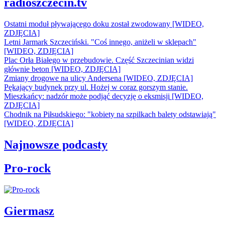
radioszczecin.tv
Ostatni moduł pływającego doku został zwodowany [WIDEO,
ZDJĘCIA]
Letni Jarmark Szczeciński. "Coś innego, aniżeli w sklepach"
[WIDEO, ZDJĘCIA]
Plac Orła Białego w przebudowie. Część Szczecinian widzi
głównie beton [WIDEO, ZDJĘCIA]
Zmiany drogowe na ulicy Andersena [WIDEO, ZDJĘCIA]
Pękający budynek przy ul. Hożej w coraz gorszym stanie.
Mieszkańcy: nadzór może podjąć decyzję o eksmisji [WIDEO,
ZDJĘCIA]
Chodnik na Piłsudskiego: "kobiety na szpilkach balety odstawiają"
[WIDEO, ZDJĘCIA]
Najnowsze podcasty
Pro-rock
Giermasz