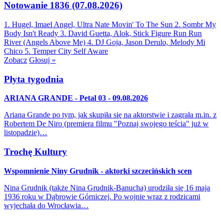
Notowanie 1836 (07.08.2026)
1. Hugel, Imael Angel, Ultra Nate
Movin' To The Sun
2. Sombr
My
Body Isn't Ready
3. David Guetta, Alok, Stick Figure
Run Run
River (Angels Above Me)
4. DJ Goja, Jason Derulo, Melody
Mi
Chico
5. Temper City
Self Aware
Zobacz
Głosuj »
Płyta tygodnia
ARIANA GRANDE - Petal 03 - 09.08.2026
Ariana Grande po tym, jak skupiła się na aktorstwie i zagrała m.in. z
Robertem De Niro (premiera filmu "Poznaj swojego teścia" już w
listopadzie)…
Trochę Kultury
Wspomnienie Niny Grudnik - aktorki szczecińskich scen
Nina Grudnik (także Nina Grudnik-Banucha) urodziła się 16 maja
1936 roku w Dąbrowie Górniczej. Po wojnie wraz z rodzicami
wyjechała do Wrocławia…