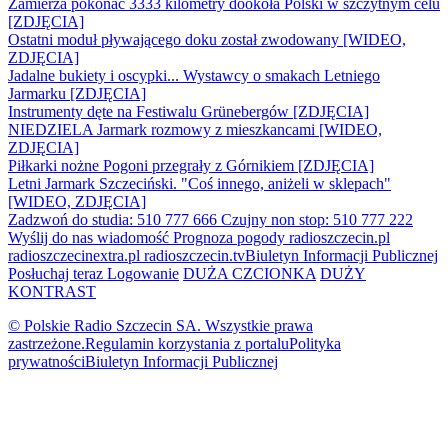
Zamierza pokonać 3333 kilometry dookoła Polski w szczytnym celu
[ZDJĘCIA]
Ostatni moduł pływającego doku został zwodowany [WIDEO,
ZDJĘCIA]
Jadalne bukiety i oscypki... Wystawcy o smakach Letniego
Jarmarku [ZDJĘCIA]
Instrumenty dęte na Festiwalu Grünebergów [ZDJĘCIA]
NIEDZIELA Jarmark rozmowy z mieszkancami [WIDEO,
ZDJĘCIA]
Piłkarki nożne Pogoni przegrały z Górnikiem [ZDJĘCIA]
Letni Jarmark Szczeciński. "Coś innego, aniżeli w sklepach"
[WIDEO, ZDJĘCIA]
Zadzwoń do studia: 510 777 666
Czujny non stop: 510 777 222
Wyślij do nas wiadomość
Prognoza pogody
radioszczecin.pl
radioszczecinextra.pl
radioszczecin.tv
Biuletyn Informacji Publicznej
Posłuchaj teraz
Logowanie
DUŻA CZCIONKA
DUŻY
KONTRAST
© Polskie Radio Szczecin SA. Wszystkie prawa
zastrzeżone.
Regulamin korzystania z portalu
Polityka
prywatności
Biuletyn Informacji Publicznej