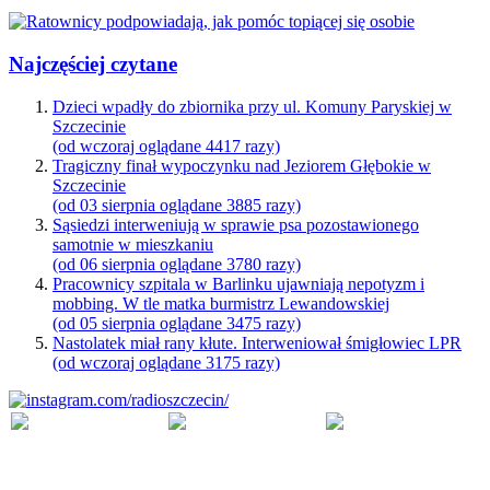
Najczęściej czytane
Dzieci wpadły do zbiornika przy ul. Komuny Paryskiej w
Szczecinie
(od wczoraj oglądane 4417 razy)
Tragiczny finał wypoczynku nad Jeziorem Głębokie w
Szczecinie
(od 03 sierpnia oglądane 3885 razy)
Sąsiedzi interweniują w sprawie psa pozostawionego
samotnie w mieszkaniu
(od 06 sierpnia oglądane 3780 razy)
Pracownicy szpitala w Barlinku ujawniają nepotyzm i
mobbing. W tle matka burmistrz Lewandowskiej
(od 05 sierpnia oglądane 3475 razy)
Nastolatek miał rany kłute. Interweniował śmigłowiec LPR
(od wczoraj oglądane 3175 razy)