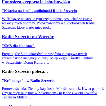
Fonosfera - reportaże i słuchowiska
"Książka na lato" - audiobooki Radia Szczecin
W "Książce na lato" o tym czego można posłuchać w czasie
wakacyjnych podróży. Porozmawiamy o audiobookach Radia
Szczecin, które warto mieć pod…
Radio Szczecin na Wieczór
"SMS dla lokalsów"
Projekt „SMS do lokalsów” to wspólna inicjatywa trzech
szczecińskich instytucji kultury: Miejskiego Ośrodka Kultury
w Szczecinie, Domu Kultury…
Radio Szczecin poleca...
"Król tanga" - w Radiu Szczecin
Portowe światła, Zielony kapelusik, Miłość i smutek, Kwiat paproci,
Czy pamiętasz tę noc w Zakopanem - to jedne z wielu utworów
Tadeusza Millera…