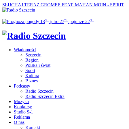
SŁUCHAJ TERAZ
GROMEE FEAT. MAHAN MOIN - SPIRIT
°C
°C
°C
13
jutro
27
pojutrze
22
Wiadomości
Szczecin
Region
Polska i świat
Sport
Kultura
Biznes
Podcasty
Radio Szczecin
Radio Szczecin Extra
Muzyka
Konkursy
Studio S-1
Reklama
O nas
Kontakt