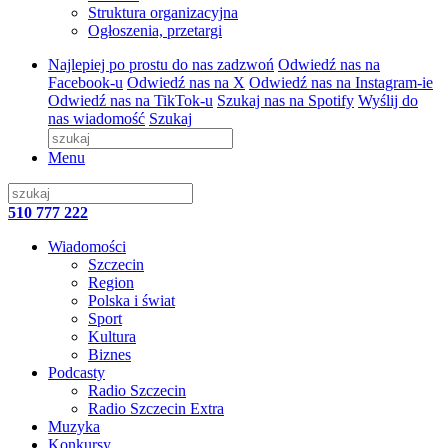
Struktura organizacyjna
Ogłoszenia, przetargi
Najlepiej po prostu do nas zadzwoń
Odwiedź nas na
Facebook-u
Odwiedź nas na X
Odwiedź nas na Instagram-ie
Odwiedź nas na TikTok-u
Szukaj nas na Spotify
Wyślij do
nas wiadomość
Szukaj
Menu
510 777 222
Wiadomości
Szczecin
Region
Polska i świat
Sport
Kultura
Biznes
Podcasty
Radio Szczecin
Radio Szczecin Extra
Muzyka
Konkursy