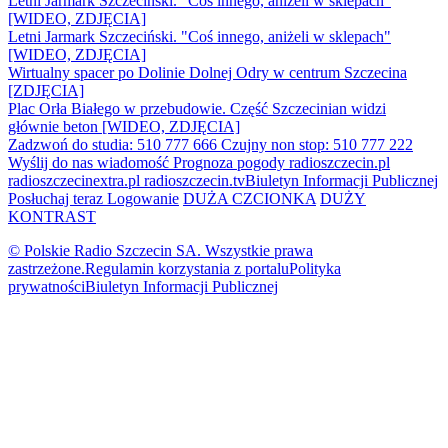
Letni Jarmark Szczeciński. "Coś innego, aniżeli w sklepach"
[WIDEO, ZDJĘCIA]
Letni Jarmark Szczeciński. "Coś innego, aniżeli w sklepach"
[WIDEO, ZDJĘCIA]
Wirtualny spacer po Dolinie Dolnej Odry w centrum Szczecina
[ZDJĘCIA]
Plac Orła Białego w przebudowie. Część Szczecinian widzi
głównie beton [WIDEO, ZDJĘCIA]
Zadzwoń do studia: 510 777 666
Czujny non stop: 510 777 222
Wyślij do nas wiadomość
Prognoza pogody
radioszczecin.pl
radioszczecinextra.pl
radioszczecin.tv
Biuletyn Informacji Publicznej
Posłuchaj teraz
Logowanie
DUŻA CZCIONKA
DUŻY
KONTRAST
© Polskie Radio Szczecin SA. Wszystkie prawa
zastrzeżone.
Regulamin korzystania z portalu
Polityka
prywatności
Biuletyn Informacji Publicznej