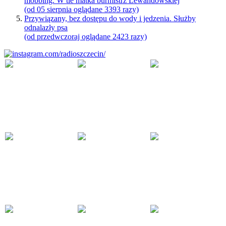
mobbing. W tle matka burmistrz Lewandowskiej
(od 05 sierpnia oglądane 3393 razy)
Przywiązany, bez dostępu do wody i jedzenia. Służby
odnalazły psa
(od przedwczoraj oglądane 2423 razy)