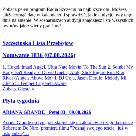
Zobacz pełen program Radia Szczecin na najbliższe dni. Możesz
także cofnąć datę w kalendarzu i sprawdzić, jakie audycje były tego
dnia na antenie. W scenariuszach audycji znajdziesz listę wszystkich
uworów jakie wtedy graliśmy!
Szczecińska Lista Przebojów
Notowanie 1836 (07.08.2026)
1. Hugel, Imael Angel, Ultra Nate
Movin' To The Sun
2. Sombr
My
Body Isn't Ready
3. David Guetta, Alok, Stick Figure
Run Run
River (Angels Above Me)
4. DJ Goja, Jason Derulo, Melody
Mi
Chico
5. Temper City
Self Aware
Zobacz
Głosuj »
Płyta tygodnia
ARIANA GRANDE - Petal 03 - 09.08.2026
Ariana Grande po tym, jak skupiła się na aktorstwie i zagrała m.in. z
Robertem De Niro (premiera filmu "Poznaj swojego teścia" już w
listopadzie)…