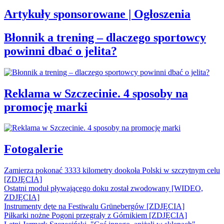
Artykuły sponsorowane | Ogłoszenia
Błonnik a trening – dlaczego sportowcy
powinni dbać o jelita?
Reklama w Szczecinie. 4 sposoby na
promocję marki
Fotogalerie
Zamierza pokonać 3333 kilometry dookoła Polski w szczytnym celu
[ZDJĘCIA]
Ostatni moduł pływającego doku został zwodowany [WIDEO,
ZDJĘCIA]
Instrumenty dęte na Festiwalu Grünebergów [ZDJĘCIA]
Piłkarki nożne Pogoni przegrały z Górnikiem [ZDJĘCIA]