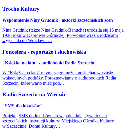
Trochę Kultury
Wspomnienie Niny Grudnik - aktorki szczecińskich scen
Nina Grudnik (także Nina Grudnik-Banucha) urodziła się 16 maja
1936 roku w Dąbrowie Górniczej. Po wojnie wraz z rodzicami
wyjechała do Wrocławia…
Fonosfera - reportaże i słuchowiska
"Książka na lato" - audiobooki Radia Szczecin
W "Książce na lato" o tym czego można posłuchać w czasie
wakacyjnych podróży. Porozmawiamy o audiobookach Radia
Szczecin, które warto mieć pod…
Radio Szczecin na Wieczór
"SMS dla lokalsów"
Projekt „SMS do lokalsów” to wspólna inicjatywa trzech
szczecińskich instytucji kultury: Miejskiego Ośrodka Kultury
w Szczecinie, Domu Kultury…