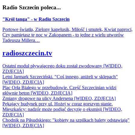
Radio Szczecin poleca...
"Król tanga" - w Radiu Szczecin
Portowe światła, Zielony kapelusik, Miłość i smutek, Kwiat paproci,
Czy pamiętasz tę noc w Zakopanem - to jedne z wielu utworów
Tadeusza Millera…
radioszczecin.tv
Ostatni moduł pływającego doku został zwodowany [WIDEO,
ZDJĘCIA]
Letni Jarmark Szczeciński. "Coś innego, aniżeli w sklepach"
[WIDEO, ZDJĘCIA]
Plac Orła Białego w przebudowie. Część Szczecinian widzi
głównie beton [WIDEO, ZDJĘCIA]
Zmiany drogowe na ulicy Andersena [WIDEO, ZDJĘCIA]
Pękający budynek przy ul. Hożej w coraz gorszym stanie.
Mieszkańcy: nadzór może podjąć decyzję o eksmisji [WIDEO,
ZDJĘCIA]
Chodnik na Piłsudskiego: "kobiety na szpilkach balety odstawiają"
[WIDEO, ZDJĘCIA]