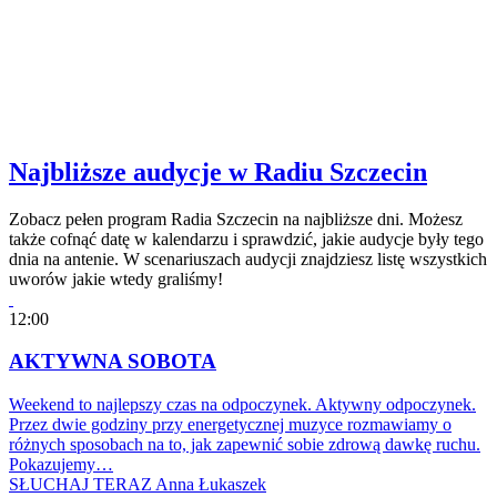
Najbliższe audycje w Radiu Szczecin
Zobacz pełen program Radia Szczecin na najbliższe dni. Możesz
także cofnąć datę w kalendarzu i sprawdzić, jakie audycje były tego
dnia na antenie. W scenariuszach audycji znajdziesz listę wszystkich
uworów jakie wtedy graliśmy!
12:00
AKTYWNA SOBOTA
Weekend to najlepszy czas na odpoczynek. Aktywny odpoczynek.
Przez dwie godziny przy energetycznej muzyce rozmawiamy o
różnych sposobach na to, jak zapewnić sobie zdrową dawkę ruchu.
Pokazujemy…
SŁUCHAJ TERAZ
Anna Łukaszek