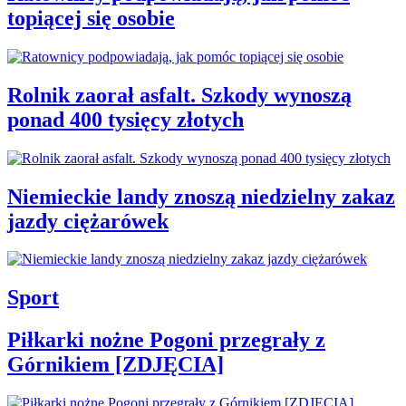
topiącej się osobie
Rolnik zaorał asfalt. Szkody wynoszą
ponad 400 tysięcy złotych
Niemieckie landy znoszą niedzielny zakaz
jazdy ciężarówek
Sport
Piłkarki nożne Pogoni przegrały z
Górnikiem [ZDJĘCIA]