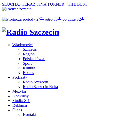
SŁUCHAJ TERAZ
TINA TURNER - THE BEST
°C
°C
°C
24
jutro
30
pojutrze
32
Wiadomości
Szczecin
Region
Polska i świat
Sport
Kultura
Biznes
Podcasty
Radio Szczecin
Radio Szczecin Extra
Muzyka
Konkursy
Studio S-1
Reklama
O nas
Kontakt