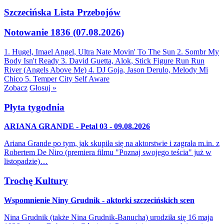
Szczecińska Lista Przebojów
Notowanie 1836 (07.08.2026)
1. Hugel, Imael Angel, Ultra Nate
Movin' To The Sun
2. Sombr
My
Body Isn't Ready
3. David Guetta, Alok, Stick Figure
Run Run
River (Angels Above Me)
4. DJ Goja, Jason Derulo, Melody
Mi
Chico
5. Temper City
Self Aware
Zobacz
Głosuj »
Płyta tygodnia
ARIANA GRANDE - Petal 03 - 09.08.2026
Ariana Grande po tym, jak skupiła się na aktorstwie i zagrała m.in. z
Robertem De Niro (premiera filmu "Poznaj swojego teścia" już w
listopadzie)…
Trochę Kultury
Wspomnienie Niny Grudnik - aktorki szczecińskich scen
Nina Grudnik (także Nina Grudnik-Banucha) urodziła się 16 maja