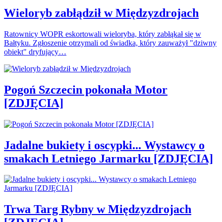
Wieloryb zabłądził w Międzyzdrojach
Ratownicy WOPR eskortowali wieloryba, który zabłąkał się w
Bałtyku. Zgłoszenie otrzymali od świadka, który zauważył "dziwny
obiekt" dryfujący…
Pogoń Szczecin pokonała Motor
[ZDJĘCIA]
Jadalne bukiety i oscypki... Wystawcy o
smakach Letniego Jarmarku [ZDJĘCIA]
Trwa Targ Rybny w Międzyzdrojach