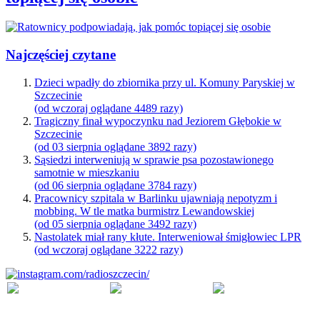
Najczęściej czytane
Dzieci wpadły do zbiornika przy ul. Komuny Paryskiej w
Szczecinie
(od wczoraj oglądane 4489 razy)
Tragiczny finał wypoczynku nad Jeziorem Głębokie w
Szczecinie
(od 03 sierpnia oglądane 3892 razy)
Sąsiedzi interweniują w sprawie psa pozostawionego
samotnie w mieszkaniu
(od 06 sierpnia oglądane 3784 razy)
Pracownicy szpitala w Barlinku ujawniają nepotyzm i
mobbing. W tle matka burmistrz Lewandowskiej
(od 05 sierpnia oglądane 3492 razy)
Nastolatek miał rany kłute. Interweniował śmigłowiec LPR
(od wczoraj oglądane 3222 razy)