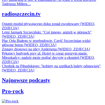
Tadeusza Millera…
radioszczecin.tv
Ostatni moduł pływającego doku został zwodowany [WIDEO,
ZDJĘCIA]
Letni Jarmark Szczeciński. "Coś innego, aniżeli w sklepach"
[WIDEO, ZDJĘCIA]
Plac Orła Białego w przebudowie. Część Szczecinian widzi
głównie beton [WIDEO, ZDJĘCIA]
Zmiany drogowe na ulicy Andersena [WIDEO, ZDJĘCIA]
Pękający budynek przy ul. Hożej w coraz gorszym stanie.
Mieszkańcy: nadzór może podjąć decyzję o eksmisji [WIDEO,
ZDJĘCIA]
Chodnik na Piłsudskiego: "kobiety na szpilkach balety odstawiają"
[WIDEO, ZDJĘCIA]
Najnowsze podcasty
Pro-rock