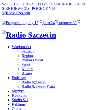
SŁUCHAJ TERAZ
T.LOVE (GOŚCINNIE KASIA
SIENKIEWICZ) - POCHODNIA
°C
°C
°C
12
jutro
24
pojutrze
30
Wiadomości
Szczecin
Region
Polska i świat
Sport
Kultura
Biznes
Podcasty
Radio Szczecin
Radio Szczecin Extra
Muzyka
Konkursy
Studio S-1
Reklama
O nas