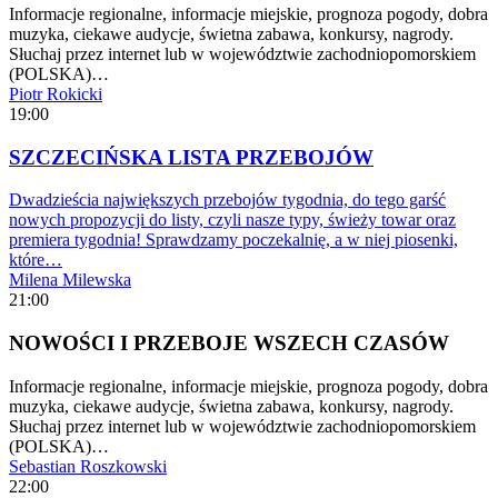
Informacje regionalne, informacje miejskie, prognoza pogody, dobra
muzyka, ciekawe audycje, świetna zabawa, konkursy, nagrody.
Słuchaj przez internet lub w województwie zachodniopomorskiem
(POLSKA)…
Piotr Rokicki
19:00
SZCZECIŃSKA LISTA PRZEBOJÓW
Dwadzieścia największych przebojów tygodnia, do tego garść
nowych propozycji do listy, czyli nasze typy, świeży towar oraz
premiera tygodnia! Sprawdzamy poczekalnię, a w niej piosenki,
które…
Milena Milewska
21:00
NOWOŚCI I PRZEBOJE WSZECH CZASÓW
Informacje regionalne, informacje miejskie, prognoza pogody, dobra
muzyka, ciekawe audycje, świetna zabawa, konkursy, nagrody.
Słuchaj przez internet lub w województwie zachodniopomorskiem
(POLSKA)…
Sebastian Roszkowski
22:00