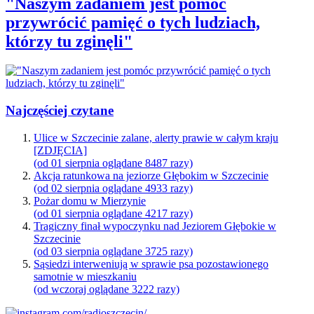
"Naszym zadaniem jest pomóc
przywrócić pamięć o tych ludziach,
którzy tu zginęli"
Najczęściej czytane
Ulice w Szczecinie zalane, alerty prawie w całym kraju
[ZDJĘCIA]
(od 01 sierpnia oglądane 8487 razy)
Akcja ratunkowa na jeziorze Głębokim w Szczecinie
(od 02 sierpnia oglądane 4933 razy)
Pożar domu w Mierzynie
(od 01 sierpnia oglądane 4217 razy)
Tragiczny finał wypoczynku nad Jeziorem Głębokie w
Szczecinie
(od 03 sierpnia oglądane 3725 razy)
Sąsiedzi interweniują w sprawie psa pozostawionego
samotnie w mieszkaniu
(od wczoraj oglądane 3222 razy)