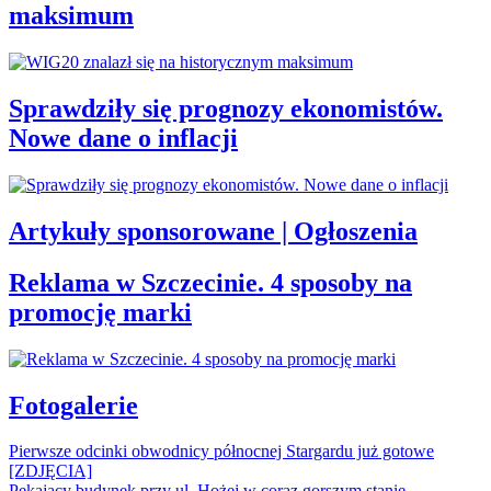
maksimum
Sprawdziły się prognozy ekonomistów.
Nowe dane o inflacji
Artykuły sponsorowane | Ogłoszenia
Reklama w Szczecinie. 4 sposoby na
promocję marki
Fotogalerie
Pierwsze odcinki obwodnicy północnej Stargardu już gotowe
[ZDJĘCIA]
Pękający budynek przy ul. Hożej w coraz gorszym stanie.