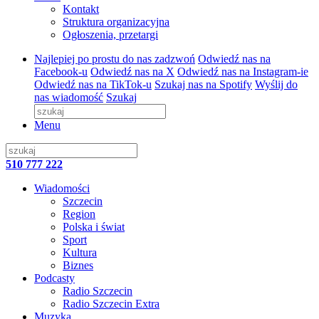
Kontakt
Struktura organizacyjna
Ogłoszenia, przetargi
Najlepiej po prostu do nas zadzwoń
Odwiedź nas na
Facebook-u
Odwiedź nas na X
Odwiedź nas na Instagram-ie
Odwiedź nas na TikTok-u
Szukaj nas na Spotify
Wyślij do
nas wiadomość
Szukaj
Menu
510 777 222
Wiadomości
Szczecin
Region
Polska i świat
Sport
Kultura
Biznes
Podcasty
Radio Szczecin
Radio Szczecin Extra
Muzyka