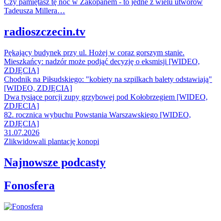
Czy pamiętasz tę noc w Zakopanem - to jedne z wielu utworów
Tadeusza Millera…
radioszczecin.tv
Pękający budynek przy ul. Hożej w coraz gorszym stanie.
Mieszkańcy: nadzór może podjąć decyzję o eksmisji [WIDEO,
ZDJĘCIA]
Chodnik na Piłsudskiego: "kobiety na szpilkach balety odstawiają"
[WIDEO, ZDJĘCIA]
Dwa tysiące porcji zupy grzybowej pod Kołobrzegiem [WIDEO,
ZDJECIA]
82. rocznica wybuchu Powstania Warszawskiego [WIDEO,
ZDJĘCIA]
31.07.2026
Zlikwidowali plantację konopi
Najnowsze podcasty
Fonosfera