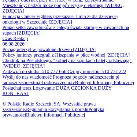
Mieszkańcy: nadzór może podjąć decyzję o eksmisji [WIDEO,
ZDJĘCIA]
Fundacja Cancer Fighters przekazała 1 mln zł dla dziecięcej
onkologii w Szczecinie [ZDJĘCIA]
Ponad setka zawodników z całego świata startuje w zawodach na
supach [ZDJĘCIA]
Czas Reakcji
06.08.2026
Pociąg uderzył w powalone drzewo [ZDJĘCIA]
Polscy juniorzy przegrali z Hiszpanią w piłce wodnej [ZDJĘCIA]
Chodnik na Piłsudskiego: "kobiety na szpilkach balety odstawiają"
[WIDEO, ZDJĘCIA]
Zadzwoń do studia: 510 777 666
Czujny non stop: 510 777 222
Wyślij do nas wiadomość
Prognoza pogody
radioszczecin.pl
radioszczecinextra.pl
radioszczecin.tv
Biuletyn Informacji Publicznej
Posłuchaj teraz
Logowanie
DUŻA CZCIONKA
DUŻY
KONTRAST
© Polskie Radio Szczecin SA. Wszystkie prawa
zastrzeżone.
Regulamin korzystania z portalu
Polityka
prywatności
Biuletyn Informacji Publicznej