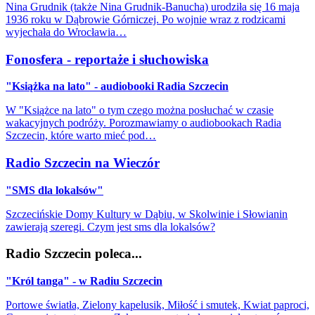
Nina Grudnik (także Nina Grudnik-Banucha) urodziła się 16 maja
1936 roku w Dąbrowie Górniczej. Po wojnie wraz z rodzicami
wyjechała do Wrocławia…
Fonosfera - reportaże i słuchowiska
"Książka na lato" - audiobooki Radia Szczecin
W "Książce na lato" o tym czego można posłuchać w czasie
wakacyjnych podróży. Porozmawiamy o audiobookach Radia
Szczecin, które warto mieć pod…
Radio Szczecin na Wieczór
"SMS dla lokalsów"
Szczecińskie Domy Kultury w Dąbiu, w Skolwinie i Słowianin
zawierają szeregi. Czym jest sms dla lokalsów?
Radio Szczecin poleca...
"Król tanga" - w Radiu Szczecin
Portowe światła, Zielony kapelusik, Miłość i smutek, Kwiat paproci,