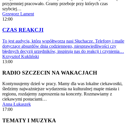
przyjemniej pracowało. Gramy przeboje przy których czas
szybciej…
Grzegorz Lament
12:00
CZAS REAKCJI
To jest audycja, którą współtworzą nasi Słuchacze. Telefony i maile
dotyczące absurdów dnia codziennego, niesprawiedliwości czy
błędnych decyzji urzędników, inspirują nas do reakcji i czynienia…
Krzysztof Kukliński
13:00
RADIO SZCZECIN NA WAKACJACH
Kontynuujemy dzień w pracy. Mamy dla was lokalne ciekawostki,
śledzimy najważniejsze wydarzenia na kulturalnej mapie miasta i
regionu, rozdajemy zaproszenia na koncerty. Rozmawiamy z
ciekawymi postaciami…
Anna Łukaszek
17:00
TEMATY I MUZYKA