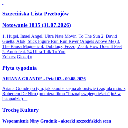
Szczecińska Lista Przebojów
Notowanie 1835 (31.07.2026)
1. Hugel, Imael Angel, Ultra Nate
Movin' To The Sun
2. David
Guetta, Alok, Stick Figure
Run Run River (Angels Above Me)
3.
The Bausa
Magnetic
4. Dubdogz, Fezzo, Zaark
How Does It Feel
5. Anotr feat. 54 Ultra
Talk To You
Zobacz
Głosuj »
Płyta tygodnia
ARIANA GRANDE - Petal 03 - 09.08.2026
Ariana Grande po tym, jak skupiła się na aktorstwie i zagrała m.in. z
Robertem De Niro (premiera filmu "Poznaj swojego teścia" już w
listopadzie)…
Trochę Kultury
Wspomnienie Niny Grudnik - aktorki szczecińskich scen