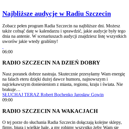
Najbliższe audycje w Radiu Szczecin
Zobacz pełen program Radia Szczecin na najbliższe dni. Możesz
także cofnąć datę w kalendarzu i sprawdzić, jakie audycje były tego
dnia na antenie. W scenariuszach audycji znajdziesz listę wszystkich
uworów jakie wtedy graliśmy!
06:00
RADIO SZCZECIN NA DZIEŃ DOBRY
Nasz poranek dobrze nastraja. Skutecznie przesyłamy Wam energię
na falach eteru dzięki dużej dawce humoru, najnowszym i
najciekawszym doniesieniom z miasta, regionu, kraju i świata. Nie
brakuje…
SŁUCHAJ TERAZ
Robert Bochenko
Jarosław Gowin
09:00
RADIO SZCZECIN NA WAKACJACH
O tej porze do słuchania Radia Szczecin dołączają kolejne sklepy,
firmy, biura i wielkie hale, a my robimy wszystko żeby Wam się