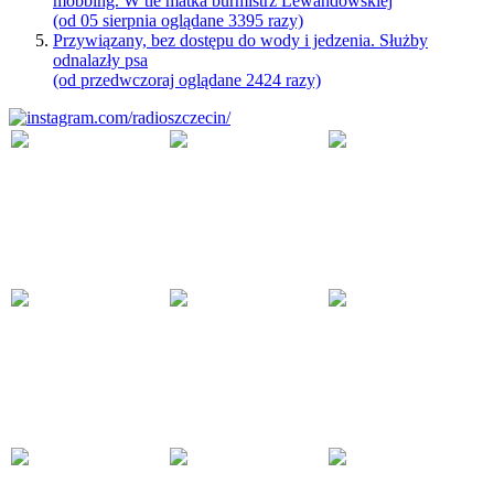
mobbing. W tle matka burmistrz Lewandowskiej
(od 05 sierpnia oglądane 3395 razy)
Przywiązany, bez dostępu do wody i jedzenia. Służby
odnalazły psa
(od przedwczoraj oglądane 2424 razy)