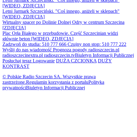
Letni Jarmark Szczeciński. "Coś innego, aniżeli w sklepach"
[WIDEO, ZDJĘCIA]
Letni Jarmark Szczeciński. "Coś innego, aniżeli w sklepach"
[WIDEO, ZDJĘCIA]
Wirtualny spacer po Dolinie Dolnej Odry w centrum Szczecina
[ZDJĘCIA]
Plac Orła Białego w przebudowie. Część Szczecinian widzi
głównie beton [WIDEO, ZDJĘCIA]
Zadzwoń do studia: 510 777 666
Czujny non stop: 510 777 222
Wyślij do nas wiadomość
Prognoza pogody
radioszczecin.pl
radioszczecinextra.pl
radioszczecin.tv
Biuletyn Informacji Publicznej
Posłuchaj teraz
Logowanie
DUŻA CZCIONKA
DUŻY
KONTRAST
© Polskie Radio Szczecin SA. Wszystkie prawa
zastrzeżone.
Regulamin korzystania z portalu
Polityka
prywatności
Biuletyn Informacji Publicznej