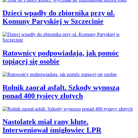
Dzieci wpadły do zbiornika przy ul.
Komuny Paryskiej w Szczecinie
Ratownicy podpowiadają, jak pomóc
topiącej się osobie
Rolnik zaorał asfalt. Szkody wynoszą
ponad 400 tysięcy złotych
Nastolatek miał rany kłute.
Interweniował śmigłowiec LPR