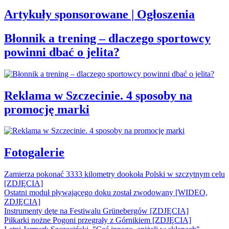
Artykuły sponsorowane | Ogłoszenia
Błonnik a trening – dlaczego sportowcy
powinni dbać o jelita?
Reklama w Szczecinie. 4 sposoby na
promocję marki
Fotogalerie
Zamierza pokonać 3333 kilometry dookoła Polski w szczytnym celu
[ZDJĘCIA]
Ostatni moduł pływającego doku został zwodowany [WIDEO,
ZDJĘCIA]
Instrumenty dęte na Festiwalu Grünebergów [ZDJĘCIA]
Piłkarki nożne Pogoni przegrały z Górnikiem [ZDJĘCIA]