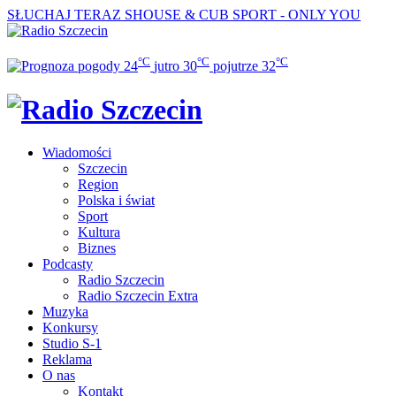
SŁUCHAJ TERAZ
SHOUSE & CUB SPORT - ONLY YOU
°C
°C
°C
24
jutro
30
pojutrze
32
Wiadomości
Szczecin
Region
Polska i świat
Sport
Kultura
Biznes
Podcasty
Radio Szczecin
Radio Szczecin Extra
Muzyka
Konkursy
Studio S-1
Reklama
O nas
Kontakt