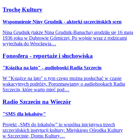
Trochę Kultury
Wspomnienie Niny Grudnik - aktorki szczecińskich scen
Nina Grudnik (także Nina Grudnik-Banucha) urodziła się 16 maja
1936 roku w Dąbrowie Górniczej. Po wojnie wraz z rodzicami
wyjechała do Wrocławia…
Fonosfera - reportaże i słuchowiska
"Książka na lato" - audiobooki Radia Szczecin
W "Książce na lato" o tym czego można posłuchać w czasie
wakacyjnych podróży. Porozmawiamy o audiobookach Radia
Szczecin, które warto mieć pod…
Radio Szczecin na Wieczór
"SMS dla lokalsów"
Projekt „SMS do lokalsów” to wspólna inicjatywa trzech
szczecińskich instytucji kultury: Miejskiego Ośrodka Kultury
w Szczecinie, Domu Kultury…