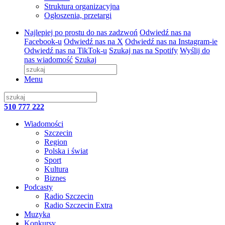
Struktura organizacyjna
Ogłoszenia, przetargi
Najlepiej po prostu do nas zadzwoń
Odwiedź nas na
Facebook-u
Odwiedź nas na X
Odwiedź nas na Instagram-ie
Odwiedź nas na TikTok-u
Szukaj nas na Spotify
Wyślij do
nas wiadomość
Szukaj
Menu
510 777 222
Wiadomości
Szczecin
Region
Polska i świat
Sport
Kultura
Biznes
Podcasty
Radio Szczecin
Radio Szczecin Extra
Muzyka
Konkursy