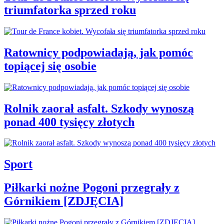
triumfatorka sprzed roku
Ratownicy podpowiadają, jak pomóc
topiącej się osobie
Rolnik zaorał asfalt. Szkody wynoszą
ponad 400 tysięcy złotych
Sport
Piłkarki nożne Pogoni przegrały z
Górnikiem [ZDJĘCIA]