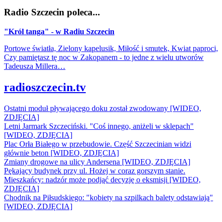
Radio Szczecin poleca...
"Król tanga" - w Radiu Szczecin
Portowe światła, Zielony kapelusik, Miłość i smutek, Kwiat paproci,
Czy pamiętasz tę noc w Zakopanem - to jedne z wielu utworów
Tadeusza Millera…
radioszczecin.tv
Ostatni moduł pływającego doku został zwodowany [WIDEO,
ZDJĘCIA]
Letni Jarmark Szczeciński. "Coś innego, aniżeli w sklepach"
[WIDEO, ZDJĘCIA]
Plac Orła Białego w przebudowie. Część Szczecinian widzi
głównie beton [WIDEO, ZDJĘCIA]
Zmiany drogowe na ulicy Andersena [WIDEO, ZDJĘCIA]
Pękający budynek przy ul. Hożej w coraz gorszym stanie.
Mieszkańcy: nadzór może podjąć decyzję o eksmisji [WIDEO,
ZDJĘCIA]
Chodnik na Piłsudskiego: "kobiety na szpilkach balety odstawiają"
[WIDEO, ZDJĘCIA]