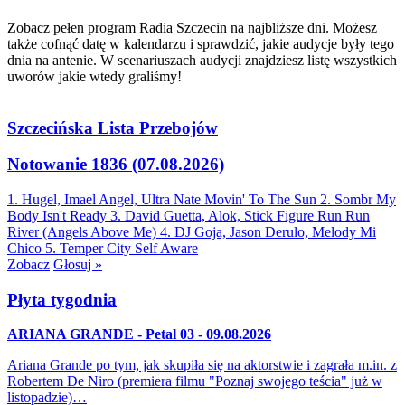
Zobacz pełen program Radia Szczecin na najbliższe dni. Możesz
także cofnąć datę w kalendarzu i sprawdzić, jakie audycje były tego
dnia na antenie. W scenariuszach audycji znajdziesz listę wszystkich
uworów jakie wtedy graliśmy!
Szczecińska Lista Przebojów
Notowanie 1836 (07.08.2026)
1. Hugel, Imael Angel, Ultra Nate
Movin' To The Sun
2. Sombr
My
Body Isn't Ready
3. David Guetta, Alok, Stick Figure
Run Run
River (Angels Above Me)
4. DJ Goja, Jason Derulo, Melody
Mi
Chico
5. Temper City
Self Aware
Zobacz
Głosuj »
Płyta tygodnia
ARIANA GRANDE - Petal 03 - 09.08.2026
Ariana Grande po tym, jak skupiła się na aktorstwie i zagrała m.in. z
Robertem De Niro (premiera filmu "Poznaj swojego teścia" już w
listopadzie)…