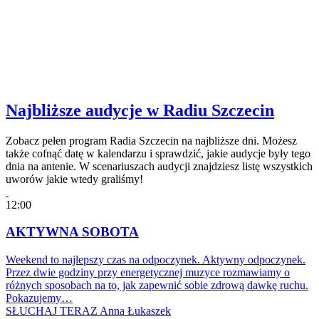
Najbliższe audycje w Radiu Szczecin
Zobacz pełen program Radia Szczecin na najbliższe dni. Możesz
także cofnąć datę w kalendarzu i sprawdzić, jakie audycje były tego
dnia na antenie. W scenariuszach audycji znajdziesz listę wszystkich
uworów jakie wtedy graliśmy!
12:00
AKTYWNA SOBOTA
Weekend to najlepszy czas na odpoczynek. Aktywny odpoczynek.
Przez dwie godziny przy energetycznej muzyce rozmawiamy o
różnych sposobach na to, jak zapewnić sobie zdrową dawkę ruchu.
Pokazujemy…
SŁUCHAJ TERAZ
Anna Łukaszek