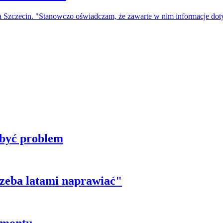
a Szczecin. "Stanowczo oświadczam, że zawarte w nim informacje do
 być problem
trzeba latami naprawiać"
emontu