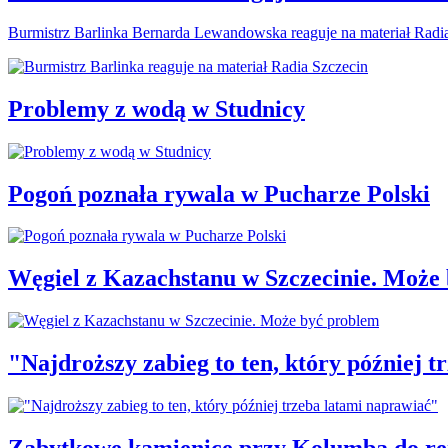
Burmistrz Barlinka Bernarda Lewandowska reaguje na materiał Radi
Problemy z wodą w Studnicy
Pogoń poznała rywala w Pucharze Polski
Węgiel z Kazachstanu w Szczecinie. Może
"Najdroższy zabieg to ten, który później 
Zabytkowe kamienice przy Kolumba do r