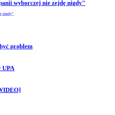
anii wyborczej nie zejdę nigdy"
 być problem
y UPA
[WIDEO]