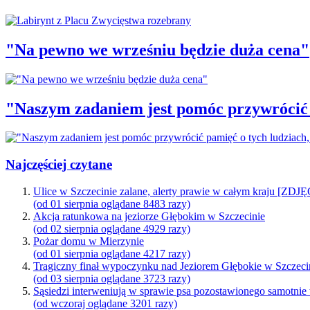
"Na pewno we wrześniu będzie duża cena"
"Naszym zadaniem jest pomóc przywrócić p
Najczęściej czytane
Ulice w Szczecinie zalane, alerty prawie w całym kraju [ZDJ
(od 01 sierpnia oglądane 8483 razy)
Akcja ratunkowa na jeziorze Głębokim w Szczecinie
(od 02 sierpnia oglądane 4929 razy)
Pożar domu w Mierzynie
(od 01 sierpnia oglądane 4217 razy)
Tragiczny finał wypoczynku nad Jeziorem Głębokie w Szczeci
(od 03 sierpnia oglądane 3723 razy)
Sąsiedzi interweniują w sprawie psa pozostawionego samotnie
(od wczoraj oglądane 3201 razy)