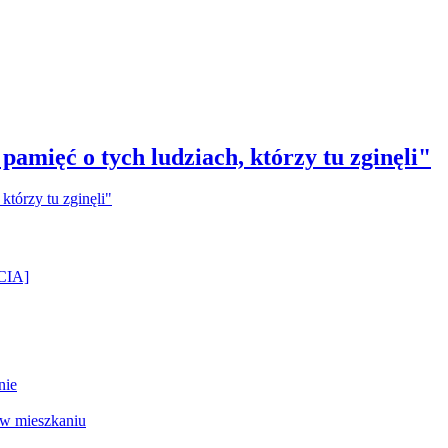
amięć o tych ludziach, którzy tu zginęli"
ĘCIA]
nie
 w mieszkaniu