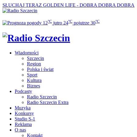
SŁUCHAJ TERAZ
GOLDEN LIFE - DOBRA DOBRA DOBRA
°C
°C
°C
12
jutro
24
pojutrze
30
Wiadomości
Szczecin
Region
Polska i świat
Sport
Kultura
Biznes
Podcasty
Radio Szczecin
Radio Szczecin Extra
Muzyka
Konkursy
Studio S-1
Reklama
O nas
Kontakt