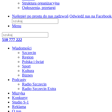
Struktura organizacyjna
Ogłoszenia, przetargi
Najlepiej po prostu do nas zadzwoń
Odwiedź nas na Facebook
Menu
510 777 222
Wiadomości
Szczecin
Region
Polska i świat
Sport
Kultura
Biznes
Podcasty
Radio Szczecin
Radio Szczecin Extra
Muzyka
Konkursy
Studio S-1
Reklama
O nas