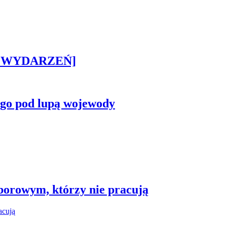
STA WYDARZEŃ]
ego pod lupą wojewody
borowym, którzy nie pracują