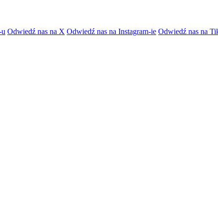
-u
Odwiedź nas na X
Odwiedź nas na Instagram-ie
Odwiedź nas na Ti