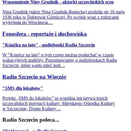
Wspomnienie Niny Grudnik - aktorki szczecińskich scen
Nina Grudnik (także Nina Grudnik-Banucha) urodziła się 16 maja
1936 roku w Dąbrowie Górniczej. Po wojnie wraz z rodzicami
wyjechała do Wrocławia…
Fonosfera - reportaże i słuchowiska
"Książka na lato" - audiobooki Radia Szczecin
W "Książce na lato" o tym czego można posłuchać w czasie
wakacyjnych podróży. Porozmawiamy o audiobookach Radia
Szczecin, które warto mieć pod…
Radio Szczecin na Wieczór
"SMS dla lokalsów"
Projekt „SMS do lokalsów” to wspólna inicjatywa trzech
szczecińskich instytucji kultury: Miejskiego Ośrodka Kultury
w Szczecinie, Domu Kultury…
Radio Szczecin poleca...