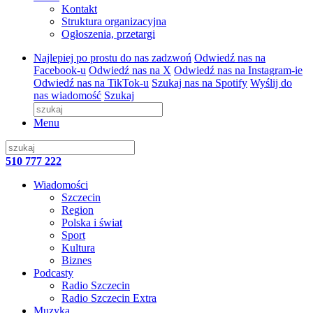
Kontakt
Struktura organizacyjna
Ogłoszenia, przetargi
Najlepiej po prostu do nas zadzwoń
Odwiedź nas na
Facebook-u
Odwiedź nas na X
Odwiedź nas na Instagram-ie
Odwiedź nas na TikTok-u
Szukaj nas na Spotify
Wyślij do
nas wiadomość
Szukaj
Menu
510 777 222
Wiadomości
Szczecin
Region
Polska i świat
Sport
Kultura
Biznes
Podcasty
Radio Szczecin
Radio Szczecin Extra
Muzyka