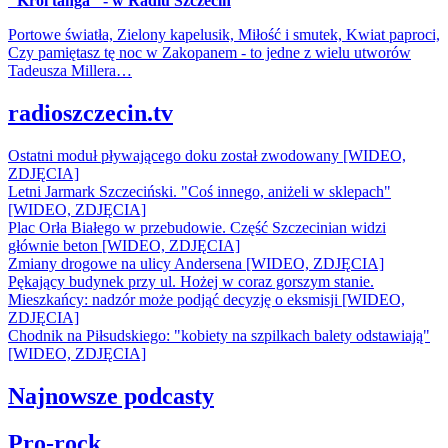
"Król tanga" - w Radiu Szczecin
Portowe światła, Zielony kapelusik, Miłość i smutek, Kwiat paproci,
Czy pamiętasz tę noc w Zakopanem - to jedne z wielu utworów
Tadeusza Millera…
radioszczecin.tv
Ostatni moduł pływającego doku został zwodowany [WIDEO,
ZDJĘCIA]
Letni Jarmark Szczeciński. "Coś innego, aniżeli w sklepach"
[WIDEO, ZDJĘCIA]
Plac Orła Białego w przebudowie. Część Szczecinian widzi
głównie beton [WIDEO, ZDJĘCIA]
Zmiany drogowe na ulicy Andersena [WIDEO, ZDJĘCIA]
Pękający budynek przy ul. Hożej w coraz gorszym stanie.
Mieszkańcy: nadzór może podjąć decyzję o eksmisji [WIDEO,
ZDJĘCIA]
Chodnik na Piłsudskiego: "kobiety na szpilkach balety odstawiają"
[WIDEO, ZDJĘCIA]
Najnowsze podcasty
Pro-rock