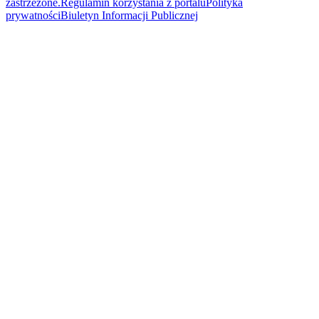
zastrzeżone.
Regulamin korzystania z portalu
Polityka
prywatności
Biuletyn Informacji Publicznej