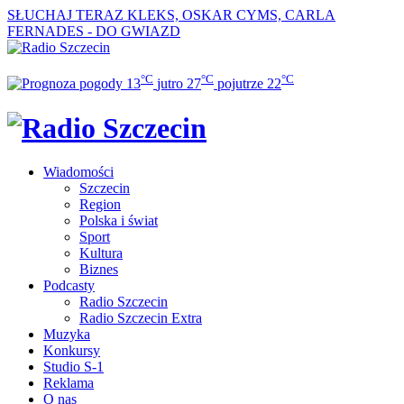
SŁUCHAJ TERAZ
KLEKS, OSKAR CYMS, CARLA
FERNADES - DO GWIAZD
°C
°C
°C
13
jutro
27
pojutrze
22
Wiadomości
Szczecin
Region
Polska i świat
Sport
Kultura
Biznes
Podcasty
Radio Szczecin
Radio Szczecin Extra
Muzyka
Konkursy
Studio S-1
Reklama
O nas