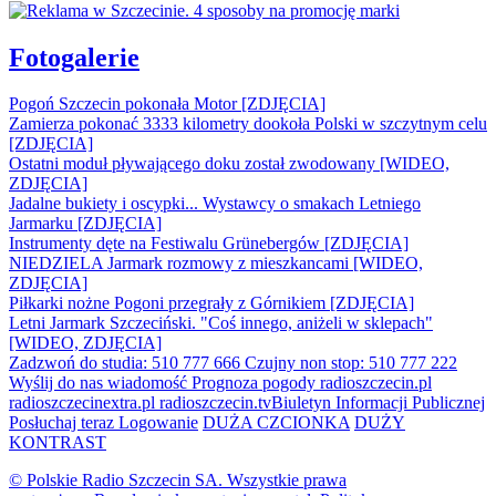
Fotogalerie
Pogoń Szczecin pokonała Motor [ZDJĘCIA]
Zamierza pokonać 3333 kilometry dookoła Polski w szczytnym celu
[ZDJĘCIA]
Ostatni moduł pływającego doku został zwodowany [WIDEO,
ZDJĘCIA]
Jadalne bukiety i oscypki... Wystawcy o smakach Letniego
Jarmarku [ZDJĘCIA]
Instrumenty dęte na Festiwalu Grünebergów [ZDJĘCIA]
NIEDZIELA Jarmark rozmowy z mieszkancami [WIDEO,
ZDJĘCIA]
Piłkarki nożne Pogoni przegrały z Górnikiem [ZDJĘCIA]
Letni Jarmark Szczeciński. "Coś innego, aniżeli w sklepach"
[WIDEO, ZDJĘCIA]
Zadzwoń do studia: 510 777 666
Czujny non stop: 510 777 222
Wyślij do nas wiadomość
Prognoza pogody
radioszczecin.pl
radioszczecinextra.pl
radioszczecin.tv
Biuletyn Informacji Publicznej
Posłuchaj teraz
Logowanie
DUŻA CZCIONKA
DUŻY
KONTRAST
© Polskie Radio Szczecin SA. Wszystkie prawa