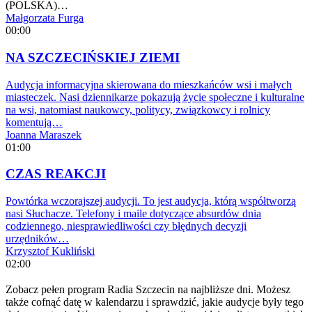
(POLSKA)…
Małgorzata Furga
00:00
NA SZCZECIŃSKIEJ ZIEMI
Audycja informacyjna skierowana do mieszkańców wsi i małych
miasteczek. Nasi dziennikarze pokazują życie społeczne i kulturalne
na wsi, natomiast naukowcy, politycy, związkowcy i rolnicy
komentują…
Joanna Maraszek
01:00
CZAS REAKCJI
Powtórka wczorajszej audycji. To jest audycja, którą współtworzą
nasi Słuchacze. Telefony i maile dotyczące absurdów dnia
codziennego, niesprawiedliwości czy błędnych decyzji
urzędników…
Krzysztof Kukliński
02:00
Zobacz pełen program Radia Szczecin na najbliższe dni. Możesz
także cofnąć datę w kalendarzu i sprawdzić, jakie audycje były tego