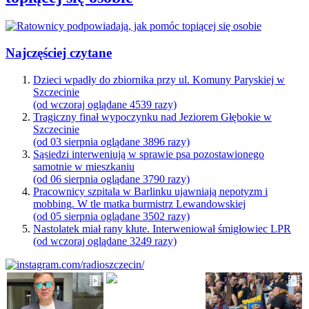
Najczęściej czytane
Dzieci wpadły do zbiornika przy ul. Komuny Paryskiej w
Szczecinie
(od wczoraj oglądane 4539 razy)
Tragiczny finał wypoczynku nad Jeziorem Głębokie w
Szczecinie
(od 03 sierpnia oglądane 3896 razy)
Sąsiedzi interweniują w sprawie psa pozostawionego
samotnie w mieszkaniu
(od 06 sierpnia oglądane 3790 razy)
Pracownicy szpitala w Barlinku ujawniają nepotyzm i
mobbing. W tle matka burmistrz Lewandowskiej
(od 05 sierpnia oglądane 3502 razy)
Nastolatek miał rany kłute. Interweniował śmigłowiec LPR
(od wczoraj oglądane 3249 razy)