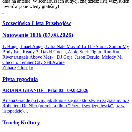
dnia na antenie. W scenariuszach audycji znajdziesz listę wszystkich
uworów jakie wtedy graliśmy!
Szczecińska Lista Przebojów
Notowanie 1836 (07.08.2026)
1. Hugel, Imael Angel, Ultra Nate
Movin' To The Sun
2. Sombr
My
Body Isn't Ready
3. David Guetta, Alok, Stick Figure
Run Run
River (Angels Above Me)
4. DJ Goja, Jason Derulo, Melody
Mi
Chico
5. Temper City
Self Aware
Zobacz
Głosuj »
Płyta tygodnia
ARIANA GRANDE - Petal 03 - 09.08.2026
Ariana Grande po tym, jak skupiła się na aktorstwie i zagrała m.in. z
Robertem De Niro (premiera filmu "Poznaj swojego teścia" już w
listopadzie)…
Trochę Kultury