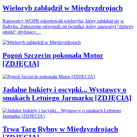
Wieloryb zabłądził w Międzyzdrojach
Ratownicy WOPR eskortowali wieloryba, który zabłąkał się w
Bałtyku. Zgłoszenie otrzymali od świadka, który zauważył "dziwny
obiekt" dryfujący…
Pogoń Szczecin pokonała Motor
[ZDJĘCIA]
Jadalne bukiety i oscypki... Wystawcy o
smakach Letniego Jarmarku [ZDJĘCIA]
Trwa Targ Rybny w Międzyzdrojach