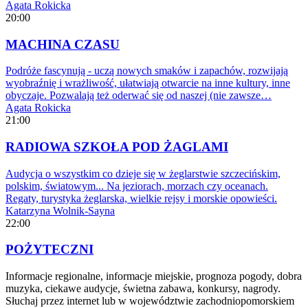
Agata Rokicka
20:00
MACHINA CZASU
Podróże fascynują - uczą nowych smaków i zapachów, rozwijają
wyobraźnię i wrażliwość, ułatwiają otwarcie na inne kultury, inne
obyczaje. Pozwalają też oderwać się od naszej (nie zawsze…
Agata Rokicka
21:00
RADIOWA SZKOŁA POD ŻAGLAMI
Audycja o wszystkim co dzieje się w żeglarstwie szczecińskim,
polskim, światowym... Na jeziorach, morzach czy oceanach.
Regaty, turystyka żeglarska, wielkie rejsy i morskie opowieści.
Katarzyna Wolnik-Sayna
22:00
POŻYTECZNI
Informacje regionalne, informacje miejskie, prognoza pogody, dobra
muzyka, ciekawe audycje, świetna zabawa, konkursy, nagrody.
Słuchaj przez internet lub w województwie zachodniopomorskiem