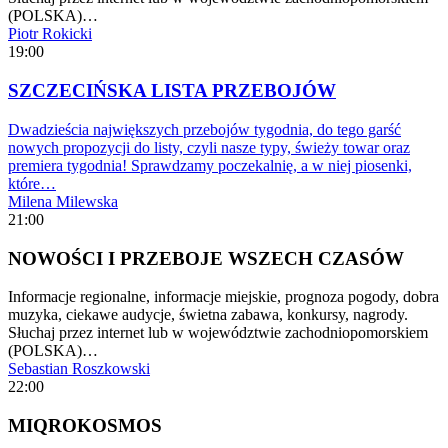
(POLSKA)…
Piotr Rokicki
19:00
SZCZECIŃSKA LISTA PRZEBOJÓW
Dwadzieścia największych przebojów tygodnia, do tego garść
nowych propozycji do listy, czyli nasze typy, świeży towar oraz
premiera tygodnia! Sprawdzamy poczekalnię, a w niej piosenki,
które…
Milena Milewska
21:00
NOWOŚCI I PRZEBOJE WSZECH CZASÓW
Informacje regionalne, informacje miejskie, prognoza pogody, dobra
muzyka, ciekawe audycje, świetna zabawa, konkursy, nagrody.
Słuchaj przez internet lub w województwie zachodniopomorskiem
(POLSKA)…
Sebastian Roszkowski
22:00
MIQROKOSMOS