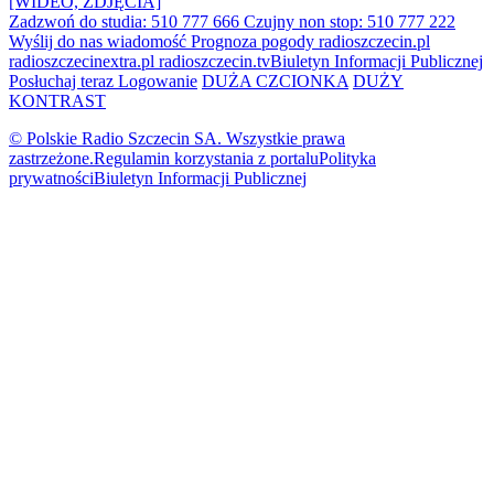
[WIDEO, ZDJĘCIA]
Zadzwoń do studia: 510 777 666
Czujny non stop: 510 777 222
Wyślij do nas wiadomość
Prognoza pogody
radioszczecin.pl
radioszczecinextra.pl
radioszczecin.tv
Biuletyn Informacji Publicznej
Posłuchaj teraz
Logowanie
DUŻA CZCIONKA
DUŻY
KONTRAST
© Polskie Radio Szczecin SA. Wszystkie prawa
zastrzeżone.
Regulamin korzystania z portalu
Polityka
prywatności
Biuletyn Informacji Publicznej