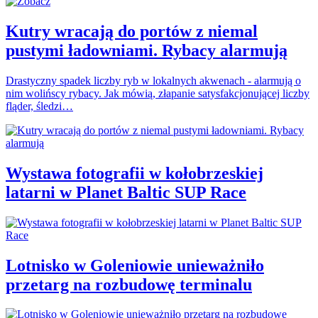
Kutry wracają do portów z niemal
pustymi ładowniami. Rybacy alarmują
Drastyczny spadek liczby ryb w lokalnych akwenach - alarmują o
nim wolińscy rybacy. Jak mówią, złapanie satysfakcjonującej liczby
fląder, śledzi…
Wystawa fotografii w kołobrzeskiej
latarni w Planet Baltic SUP Race
Lotnisko w Goleniowie unieważniło
przetarg na rozbudowę terminalu