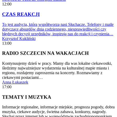
12:00
CZAS REAKCJI
To jest audycja, którą współtworzą nasi Słuchacze. Telefony i maile
dotyczące absurdów dnia codziennego, niesprawiedliwości czy
błędnych decyzji urzędników, inspirują nas do reakcji i czynienia…
Krzysztof Kukliński
13:00
RADIO SZCZECIN NA WAKACJACH
Kontynuujemy dzień w pracy. Mamy dla was lokalne ciekawostki,
śledzimy najważniejsze wydarzenia na kulturalnej mapie miasta i
regionu, rozdajemy zaproszenia na koncerty. Rozmawiamy z
ciekawymi postaciami…
Anna Łukaszek
17:00
TEMATY I MUZYKA
Informacje regionalne, informacje miejskie, prognoza pogody, dobra
muzyka, ciekawe audycje, świetna zabawa, konkursy, nagrody.
Słuchaj przez internet lub w województwie zachodniopomorskiem