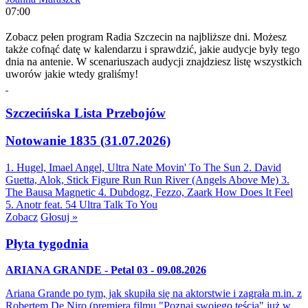
07:00
Zobacz pełen program Radia Szczecin na najbliższe dni. Możesz
także cofnąć datę w kalendarzu i sprawdzić, jakie audycje były tego
dnia na antenie. W scenariuszach audycji znajdziesz listę wszystkich
uworów jakie wtedy graliśmy!
Szczecińska Lista Przebojów
Notowanie 1835 (31.07.2026)
1. Hugel, Imael Angel, Ultra Nate
Movin' To The Sun
2. David
Guetta, Alok, Stick Figure
Run Run River (Angels Above Me)
3.
The Bausa
Magnetic
4. Dubdogz, Fezzo, Zaark
How Does It Feel
5. Anotr feat. 54 Ultra
Talk To You
Zobacz
Głosuj »
Płyta tygodnia
ARIANA GRANDE - Petal 03 - 09.08.2026
Ariana Grande po tym, jak skupiła się na aktorstwie i zagrała m.in. z
Robertem De Niro (premiera filmu "Poznaj swojego teścia" już w