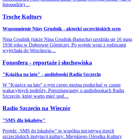
listopadzie)…
Trochę Kultury
Wspomnienie Niny Grudnik - aktorki szczecińskich scen
Nina Grudnik (także Nina Grudnik-Banucha) urodziła się 16 maja
1936 roku w Dąbrowie Górniczej. Po wojnie wraz z rodzicami
wyjechała do Wrocławia…
Fonosfera - reportaże i słuchowiska
"Książka na lato" - audiobooki Radia Szczecin
W "Książce na lato" o tym czego można posłuchać w czasie
wakacyjnych podróży. Porozmawiamy o audiobookach Radia
Szczecin, które warto mieć pod…
Radio Szczecin na Wieczór
"SMS dla lokalsów"
Projekt „SMS do lokalsów” to wspólna inicjatywa trzech
szczecińskich instytucji kultury: Miejskiego Ośrodka Kultury