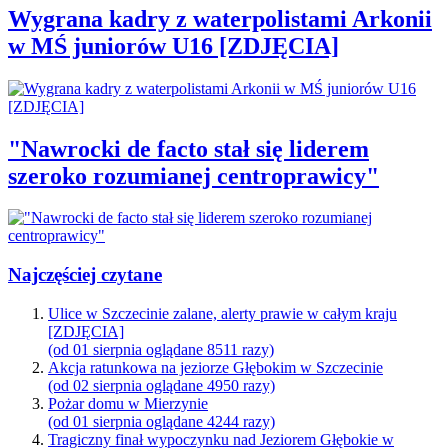
Wygrana kadry z waterpolistami Arkonii
w MŚ juniorów U16 [ZDJĘCIA]
"Nawrocki de facto stał się liderem
szeroko rozumianej centroprawicy"
Najczęściej czytane
Ulice w Szczecinie zalane, alerty prawie w całym kraju
[ZDJĘCIA]
(od 01 sierpnia oglądane 8511 razy)
Akcja ratunkowa na jeziorze Głębokim w Szczecinie
(od 02 sierpnia oglądane 4950 razy)
Pożar domu w Mierzynie
(od 01 sierpnia oglądane 4244 razy)
Tragiczny finał wypoczynku nad Jeziorem Głębokie w