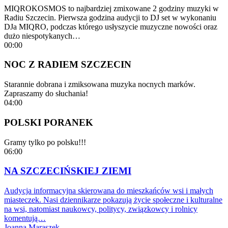
MIQROKOSMOS to najbardziej zmixowane 2 godziny muzyki w
Radiu Szczecin. Pierwsza godzina audycji to DJ set w wykonaniu
DJa MIQRO, podczas którego usłyszycie muzyczne nowości oraz
dużo niespotykanych…
00:00
NOC Z RADIEM SZCZECIN
Starannie dobrana i zmiksowana muzyka nocnych marków.
Zapraszamy do słuchania!
04:00
POLSKI PORANEK
Gramy tylko po polsku!!!
06:00
NA SZCZECIŃSKIEJ ZIEMI
Audycja informacyjna skierowana do mieszkańców wsi i małych
miasteczek. Nasi dziennikarze pokazują życie społeczne i kulturalne
na wsi, natomiast naukowcy, politycy, związkowcy i rolnicy
komentują…
Joanna Maraszek