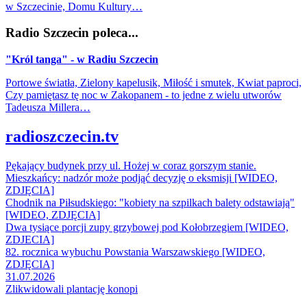
w Szczecinie, Domu Kultury…
Radio Szczecin poleca...
"Król tanga" - w Radiu Szczecin
Portowe światła, Zielony kapelusik, Miłość i smutek, Kwiat paproci,
Czy pamiętasz tę noc w Zakopanem - to jedne z wielu utworów
Tadeusza Millera…
radioszczecin.tv
Pękający budynek przy ul. Hożej w coraz gorszym stanie.
Mieszkańcy: nadzór może podjąć decyzję o eksmisji [WIDEO,
ZDJĘCIA]
Chodnik na Piłsudskiego: "kobiety na szpilkach balety odstawiają"
[WIDEO, ZDJĘCIA]
Dwa tysiące porcji zupy grzybowej pod Kołobrzegiem [WIDEO,
ZDJECIA]
82. rocznica wybuchu Powstania Warszawskiego [WIDEO,
ZDJĘCIA]
31.07.2026
Zlikwidowali plantację konopi