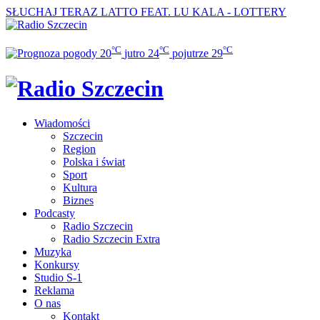
SŁUCHAJ TERAZ
LATTO FEAT. LU KALA - LOTTERY
°C
°C
°C
20
jutro
24
pojutrze
29
Wiadomości
Szczecin
Region
Polska i świat
Sport
Kultura
Biznes
Podcasty
Radio Szczecin
Radio Szczecin Extra
Muzyka
Konkursy
Studio S-1
Reklama
O nas
Kontakt