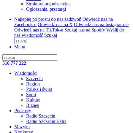
Struktura organizacyjna
Ogłoszenia, przetargi
Najlepiej po prostu do nas zadzwoń
Odwiedź nas na
Facebook-u
Odwiedź nas na X
Odwiedź nas na Instagram-ie
Odwiedź nas na TikTok-u
Szukaj nas na Spotify
Wyślij do
nas wiadomość
Szukaj
Menu
510 777 222
Wiadomości
Szczecin
Region
Polska i świat
Sport
Kultura
Biznes
Podcasty
Radio Szczecin
Radio Szczecin Extra
Muzyka
Konkursy