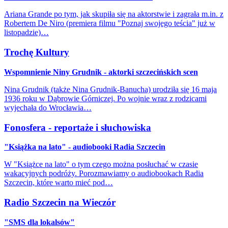
Ariana Grande po tym, jak skupiła się na aktorstwie i zagrała m.in. z
Robertem De Niro (premiera filmu "Poznaj swojego teścia" już w
listopadzie)…
Trochę Kultury
Wspomnienie Niny Grudnik - aktorki szczecińskich scen
Nina Grudnik (także Nina Grudnik-Banucha) urodziła się 16 maja
1936 roku w Dąbrowie Górniczej. Po wojnie wraz z rodzicami
wyjechała do Wrocławia…
Fonosfera - reportaże i słuchowiska
"Książka na lato" - audiobooki Radia Szczecin
W "Książce na lato" o tym czego można posłuchać w czasie
wakacyjnych podróży. Porozmawiamy o audiobookach Radia
Szczecin, które warto mieć pod…
Radio Szczecin na Wieczór
"SMS dla lokalsów"