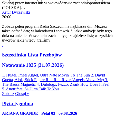
Słuchaj przez internet lub w województwie zachodniopomorskiem
(POLSKA)…
Artur Dyczewski
20:00
Zobacz pełen program Radia Szczecin na najbliższe dni. Możesz
także cofnąć datę w kalendarzu i sprawdzić, jakie audycje były tego
dnia na antenie. W scenariuszach audycji znajdziesz listę wszystkich
uworów jakie wtedy graliśmy!
Szczecińska Lista Przebojów
Notowanie 1835 (31.07.2026)
1. Hugel, Imael Angel, Ultra Nate
Movin' To The Sun
2. David
Guetta, Alok, Stick Figure
Run Run River (Angels Above Me)
3.
The Bausa
Magnetic
4. Dubdogz, Fezzo, Zaark
How Does It Feel
5. Anotr feat. 54 Ultra
Talk To You
Zobacz
Głosuj »
Płyta tygodnia
ARIANA GRANDE - Petal 03 - 09.08.2026