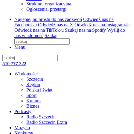
Struktura organizacyjna
Ogłoszenia, przetargi
Najlepiej po prostu do nas zadzwoń
Odwiedź nas na
Facebook-u
Odwiedź nas na X
Odwiedź nas na Instagram-ie
Odwiedź nas na TikTok-u
Szukaj nas na Spotify
Wyślij do
nas wiadomość
Szukaj
Menu
510 777 222
Wiadomości
Szczecin
Region
Polska i świat
Sport
Kultura
Biznes
Podcasty
Radio Szczecin
Radio Szczecin Extra
Muzyka
Konkursy