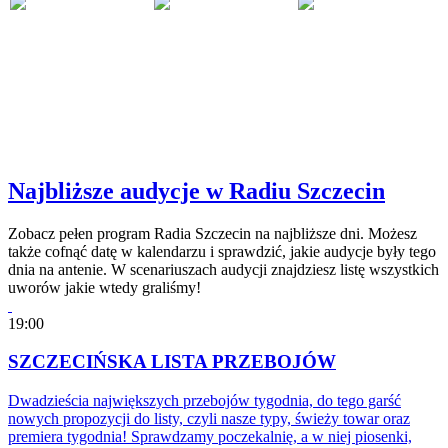
Najbliższe audycje w Radiu Szczecin
Zobacz pełen program Radia Szczecin na najbliższe dni. Możesz
także cofnąć datę w kalendarzu i sprawdzić, jakie audycje były tego
dnia na antenie. W scenariuszach audycji znajdziesz listę wszystkich
uworów jakie wtedy graliśmy!
19:00
SZCZECIŃSKA LISTA PRZEBOJÓW
Dwadzieścia największych przebojów tygodnia, do tego garść
nowych propozycji do listy, czyli nasze typy, świeży towar oraz
premiera tygodnia! Sprawdzamy poczekalnię, a w niej piosenki,