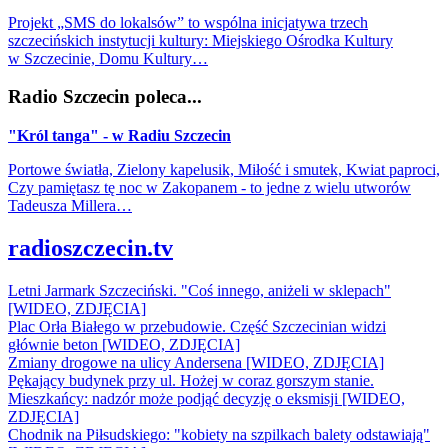
Projekt „SMS do lokalsów” to wspólna inicjatywa trzech
szczecińskich instytucji kultury: Miejskiego Ośrodka Kultury
w Szczecinie, Domu Kultury…
Radio Szczecin poleca...
"Król tanga" - w Radiu Szczecin
Portowe światła, Zielony kapelusik, Miłość i smutek, Kwiat paproci,
Czy pamiętasz tę noc w Zakopanem - to jedne z wielu utworów
Tadeusza Millera…
radioszczecin.tv
Letni Jarmark Szczeciński. "Coś innego, aniżeli w sklepach"
[WIDEO, ZDJĘCIA]
Plac Orła Białego w przebudowie. Część Szczecinian widzi
głównie beton [WIDEO, ZDJĘCIA]
Zmiany drogowe na ulicy Andersena [WIDEO, ZDJĘCIA]
Pękający budynek przy ul. Hożej w coraz gorszym stanie.
Mieszkańcy: nadzór może podjąć decyzję o eksmisji [WIDEO,
ZDJĘCIA]
Chodnik na Piłsudskiego: "kobiety na szpilkach balety odstawiają"