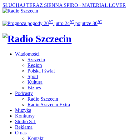
SŁUCHAJ TERAZ
SIENNA SPIRO - MATERIAL LOVER
°C
°C
°C
20
jutro
24
pojutrze
30
Wiadomości
Szczecin
Region
Polska i świat
Sport
Kultura
Biznes
Podcasty
Radio Szczecin
Radio Szczecin Extra
Muzyka
Konkursy
Studio S-1
Reklama
O nas
Kontakt