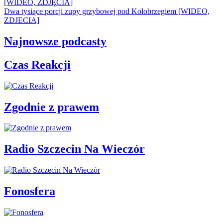
[WIDEO, ZDJĘCIA]
Dwa tysiące porcji zupy grzybowej pod Kołobrzegiem [WIDEO,
ZDJECIA]
Najnowsze podcasty
Czas Reakcji
Zgodnie z prawem
Radio Szczecin Na Wieczór
Fonosfera