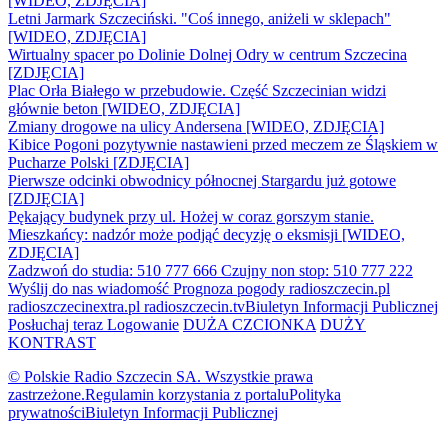
[WIDEO, ZDJĘCIA]
Letni Jarmark Szczeciński. "Coś innego, aniżeli w sklepach"
[WIDEO, ZDJĘCIA]
Wirtualny spacer po Dolinie Dolnej Odry w centrum Szczecina
[ZDJĘCIA]
Plac Orła Białego w przebudowie. Część Szczecinian widzi
głównie beton [WIDEO, ZDJĘCIA]
Zmiany drogowe na ulicy Andersena [WIDEO, ZDJĘCIA]
Kibice Pogoni pozytywnie nastawieni przed meczem ze Śląskiem w
Pucharze Polski [ZDJĘCIA]
Pierwsze odcinki obwodnicy północnej Stargardu już gotowe
[ZDJĘCIA]
Pękający budynek przy ul. Hożej w coraz gorszym stanie.
Mieszkańcy: nadzór może podjąć decyzję o eksmisji [WIDEO,
ZDJĘCIA]
Zadzwoń do studia: 510 777 666
Czujny non stop: 510 777 222
Wyślij do nas wiadomość
Prognoza pogody
radioszczecin.pl
radioszczecinextra.pl
radioszczecin.tv
Biuletyn Informacji Publicznej
Posłuchaj teraz
Logowanie
DUŻA CZCIONKA
DUŻY
KONTRAST
© Polskie Radio Szczecin SA. Wszystkie prawa
zastrzeżone.
Regulamin korzystania z portalu
Polityka
prywatności
Biuletyn Informacji Publicznej