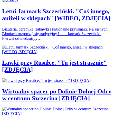
Letni Jarmark Szczeciński. "Coś innego,
aniżeli w sklepach" [WIDEO, ZDJĘCIA]
Biżuteria, ceramika, zabawki i regionalne przysmaki. Na Jasnych
Błoniach rozpoczął się tradycyjny Letni Jarmark Szczeciński.
Pierwsi odwiedzający…
Ławki przy Rusałce. "Tu jest strasznie"
[ZDJĘCIA]
Wirtualny spacer po Dolinie Dolnej Odry
w centrum Szczecina [ZDJĘCIA]