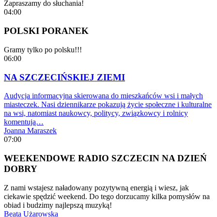
Zapraszamy do słuchania!
04:00
POLSKI PORANEK
Gramy tylko po polsku!!!
06:00
NA SZCZECIŃSKIEJ ZIEMI
Audycja informacyjna skierowana do mieszkańców wsi i małych
miasteczek. Nasi dziennikarze pokazują życie społeczne i kulturalne
na wsi, natomiast naukowcy, politycy, związkowcy i rolnicy
komentują…
Joanna Maraszek
07:00
WEEKENDOWE RADIO SZCZECIN NA DZIEŃ
DOBRY
Z nami wstajesz naładowany pozytywną energią i wiesz, jak
ciekawie spędzić weekend. Do tego dorzucamy kilka pomysłów na
obiad i budzimy najlepszą muzyką!
Beata Użarowska