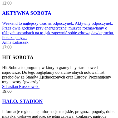
12:00
AKTYWNA SOBOTA
Weekend to najlepszy czas na odpoczynek. Aktywny odpoczynek.
Przez dwie godziny przy energetycznej muzyce rozmawiamy o
różnych sposobach na to, jak zapewnić sobie zdrową dawkę ruchu.
Pokazujemy…
Anna Łukaszek
17:00
HIT-SOBOTA
Hit-Sobota to program, w którym gramy hity stare nowe i
najnowsze. Do tego zaglądamy do archiwalnych notowań list
przebojów ze Stanów Zjednoczonych oraz Europy. Prezentujemy
trzy utwory "gwiazdy"…
Sebastian Roszkowski
19:00
HALO, STADION
Informacje regionalne, informacje miejskie, prognoza pogody, dobra
muzyka, ciekawe audycje, świetna zabawa, konkursy, nagrody.