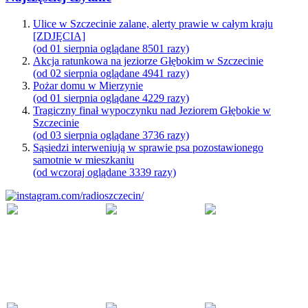
Ulice w Szczecinie zalane, alerty prawie w całym kraju
[ZDJĘCIA]
(od 01 sierpnia oglądane 8501 razy)
Akcja ratunkowa na jeziorze Głębokim w Szczecinie
(od 02 sierpnia oglądane 4941 razy)
Pożar domu w Mierzynie
(od 01 sierpnia oglądane 4229 razy)
Tragiczny finał wypoczynku nad Jeziorem Głębokie w
Szczecinie
(od 03 sierpnia oglądane 3736 razy)
Sąsiedzi interweniują w sprawie psa pozostawionego
samotnie w mieszkaniu
(od wczoraj oglądane 3339 razy)