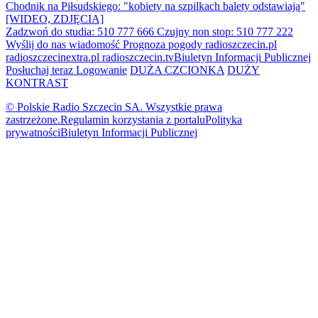
Chodnik na Piłsudskiego: "kobiety na szpilkach balety odstawiają"
[WIDEO, ZDJĘCIA]
Zadzwoń do studia: 510 777 666
Czujny non stop: 510 777 222
Wyślij do nas wiadomość
Prognoza pogody
radioszczecin.pl
radioszczecinextra.pl
radioszczecin.tv
Biuletyn Informacji Publicznej
Posłuchaj teraz
Logowanie
DUŻA CZCIONKA
DUŻY
KONTRAST
© Polskie Radio Szczecin SA. Wszystkie prawa
zastrzeżone.
Regulamin korzystania z portalu
Polityka
prywatności
Biuletyn Informacji Publicznej