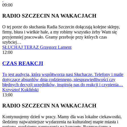
09:00
RADIO SZCZECIN NA WAKACJACH
O tej porze do słuchania Radia Szczecin dołączają kolejne sklepy,
firmy, biura i wielkie hale, a my robimy wszystko żeby Wam się
przyjemniej pracowało. Gramy przeboje przy których czas
szybciej…
SŁUCHAJ TERAZ
Grzegorz Lament
12:00
CZAS REAKCJI
To jest audycja, którą współtworzą nasi Słuchacze. Telefony i maile
dotyczące absurdów dnia codziennego, niesprawiedliwości czy
błędnych decyzji urzędników, inspirują nas do reakcji i czynienia…
Krzysztof Kukliński
13:00
RADIO SZCZECIN NA WAKACJACH
Kontynuujemy dzień w pracy. Mamy dla was lokalne ciekawostki,
śledzimy najważniejsze wydarzenia na kulturalnej mapie miasta i
regionu, rozdajemy zaproszenia na koncerty. Rozmawiamy z