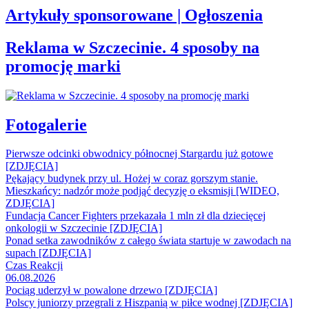
Artykuły sponsorowane | Ogłoszenia
Reklama w Szczecinie. 4 sposoby na
promocję marki
Fotogalerie
Pierwsze odcinki obwodnicy północnej Stargardu już gotowe
[ZDJĘCIA]
Pękający budynek przy ul. Hożej w coraz gorszym stanie.
Mieszkańcy: nadzór może podjąć decyzję o eksmisji [WIDEO,
ZDJĘCIA]
Fundacja Cancer Fighters przekazała 1 mln zł dla dziecięcej
onkologii w Szczecinie [ZDJĘCIA]
Ponad setka zawodników z całego świata startuje w zawodach na
supach [ZDJĘCIA]
Czas Reakcji
06.08.2026
Pociąg uderzył w powalone drzewo [ZDJĘCIA]
Polscy juniorzy przegrali z Hiszpanią w piłce wodnej [ZDJĘCIA]