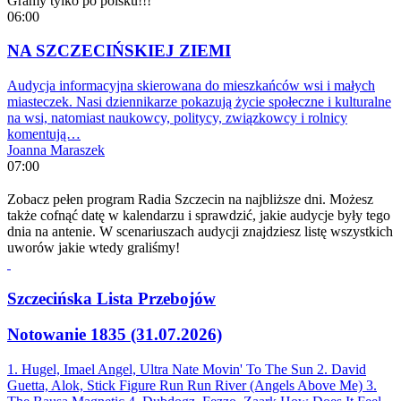
Gramy tylko po polsku!!!
06:00
NA SZCZECIŃSKIEJ ZIEMI
Audycja informacyjna skierowana do mieszkańców wsi i małych
miasteczek. Nasi dziennikarze pokazują życie społeczne i kulturalne
na wsi, natomiast naukowcy, politycy, związkowcy i rolnicy
komentują…
Joanna Maraszek
07:00
Zobacz pełen program Radia Szczecin na najbliższe dni. Możesz
także cofnąć datę w kalendarzu i sprawdzić, jakie audycje były tego
dnia na antenie. W scenariuszach audycji znajdziesz listę wszystkich
uworów jakie wtedy graliśmy!
Szczecińska Lista Przebojów
Notowanie 1835 (31.07.2026)
1. Hugel, Imael Angel, Ultra Nate
Movin' To The Sun
2. David
Guetta, Alok, Stick Figure
Run Run River (Angels Above Me)
3.