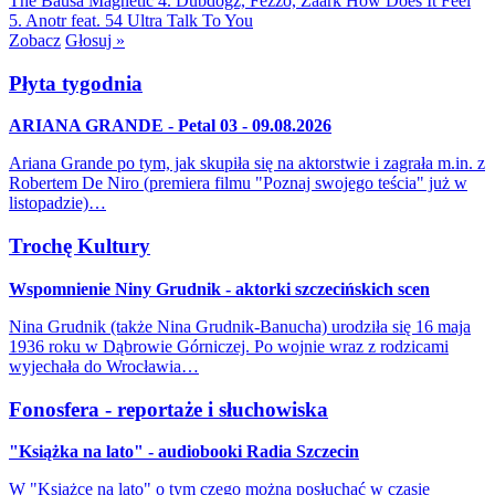
The Bausa
Magnetic
4. Dubdogz, Fezzo, Zaark
How Does It Feel
5. Anotr feat. 54 Ultra
Talk To You
Zobacz
Głosuj »
Płyta tygodnia
ARIANA GRANDE - Petal 03 - 09.08.2026
Ariana Grande po tym, jak skupiła się na aktorstwie i zagrała m.in. z
Robertem De Niro (premiera filmu "Poznaj swojego teścia" już w
listopadzie)…
Trochę Kultury
Wspomnienie Niny Grudnik - aktorki szczecińskich scen
Nina Grudnik (także Nina Grudnik-Banucha) urodziła się 16 maja
1936 roku w Dąbrowie Górniczej. Po wojnie wraz z rodzicami
wyjechała do Wrocławia…
Fonosfera - reportaże i słuchowiska
"Książka na lato" - audiobooki Radia Szczecin
W "Książce na lato" o tym czego można posłuchać w czasie