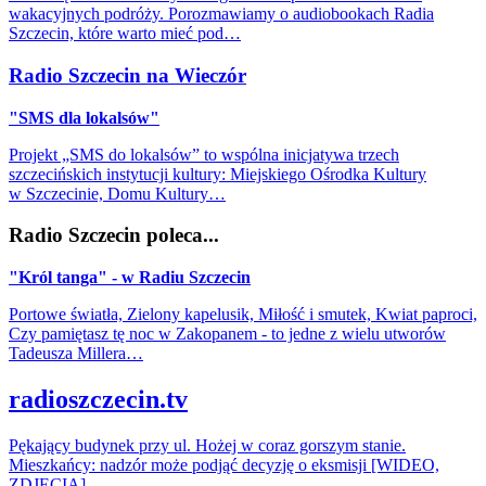
wakacyjnych podróży. Porozmawiamy o audiobookach Radia
Szczecin, które warto mieć pod…
Radio Szczecin na Wieczór
"SMS dla lokalsów"
Projekt „SMS do lokalsów” to wspólna inicjatywa trzech
szczecińskich instytucji kultury: Miejskiego Ośrodka Kultury
w Szczecinie, Domu Kultury…
Radio Szczecin poleca...
"Król tanga" - w Radiu Szczecin
Portowe światła, Zielony kapelusik, Miłość i smutek, Kwiat paproci,
Czy pamiętasz tę noc w Zakopanem - to jedne z wielu utworów
Tadeusza Millera…
radioszczecin.tv
Pękający budynek przy ul. Hożej w coraz gorszym stanie.
Mieszkańcy: nadzór może podjąć decyzję o eksmisji [WIDEO,
ZDJĘCIA]