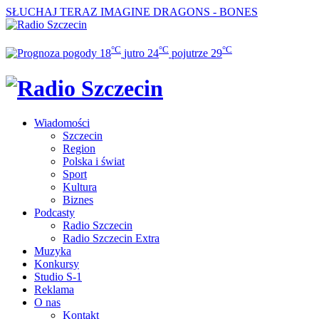
SŁUCHAJ TERAZ
IMAGINE DRAGONS - BONES
°C
°C
°C
18
jutro
24
pojutrze
29
Wiadomości
Szczecin
Region
Polska i świat
Sport
Kultura
Biznes
Podcasty
Radio Szczecin
Radio Szczecin Extra
Muzyka
Konkursy
Studio S-1
Reklama
O nas
Kontakt