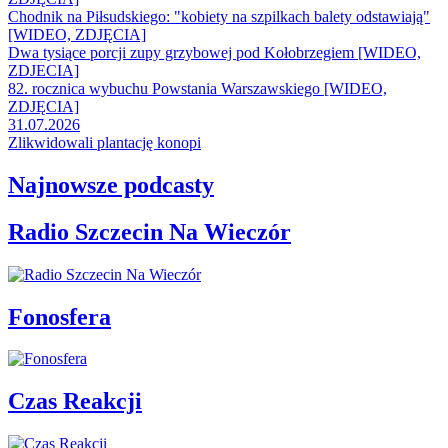
Chodnik na Piłsudskiego: "kobiety na szpilkach balety odstawiają"
[WIDEO, ZDJĘCIA]
Dwa tysiące porcji zupy grzybowej pod Kołobrzegiem [WIDEO,
ZDJECIA]
82. rocznica wybuchu Powstania Warszawskiego [WIDEO,
ZDJĘCIA]
31.07.2026
Zlikwidowali plantację konopi
Najnowsze podcasty
Radio Szczecin Na Wieczór
Fonosfera
Czas Reakcji