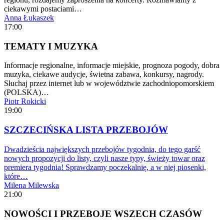
ciekawymi postaciami…
Anna Łukaszek
17:00
TEMATY I MUZYKA
Informacje regionalne, informacje miejskie, prognoza pogody, dobra
muzyka, ciekawe audycje, świetna zabawa, konkursy, nagrody.
Słuchaj przez internet lub w województwie zachodniopomorskiem
(POLSKA)…
Piotr Rokicki
19:00
SZCZECIŃSKA LISTA PRZEBOJÓW
Dwadzieścia największych przebojów tygodnia, do tego garść
nowych propozycji do listy, czyli nasze typy, świeży towar oraz
premiera tygodnia! Sprawdzamy poczekalnię, a w niej piosenki,
które…
Milena Milewska
21:00
NOWOŚCI I PRZEBOJE WSZECH CZASÓW