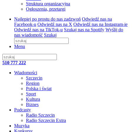
Struktura organizacyjna
Ogłoszenia, przetargi
Najlepiej po prostu do nas zadzwoń
Odwiedź nas na
Facebook-u
Odwiedź nas na X
Odwiedź nas na Instagram-ie
Odwiedź nas na TikTok-u
Szukaj nas na Spotify
Wyślij do
nas wiadomość
Szukaj
Menu
510 777 222
Wiadomości
Szczecin
Region
Polska i świat
Sport
Kultura
Biznes
Podcasty
Radio Szczecin
Radio Szczecin Extra
Muzyka
Konkursy