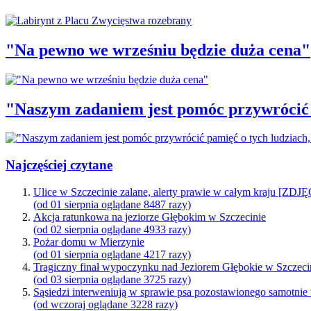
"Na pewno we wrześniu będzie duża cena"
"Naszym zadaniem jest pomóc przywrócić p
Najczęściej czytane
Ulice w Szczecinie zalane, alerty prawie w całym kraju [ZDJ
(od 01 sierpnia oglądane 8487 razy)
Akcja ratunkowa na jeziorze Głębokim w Szczecinie
(od 02 sierpnia oglądane 4933 razy)
Pożar domu w Mierzynie
(od 01 sierpnia oglądane 4217 razy)
Tragiczny finał wypoczynku nad Jeziorem Głębokie w Szczeci
(od 03 sierpnia oglądane 3725 razy)
Sąsiedzi interweniują w sprawie psa pozostawionego samotnie
(od wczoraj oglądane 3228 razy)