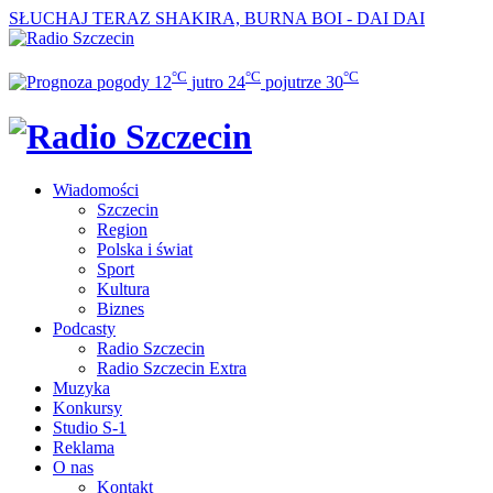
SŁUCHAJ TERAZ
SHAKIRA, BURNA BOI - DAI DAI
°C
°C
°C
12
jutro
24
pojutrze
30
Wiadomości
Szczecin
Region
Polska i świat
Sport
Kultura
Biznes
Podcasty
Radio Szczecin
Radio Szczecin Extra
Muzyka
Konkursy
Studio S-1
Reklama
O nas
Kontakt