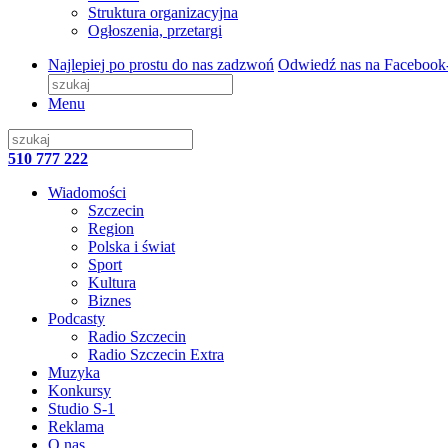
Struktura organizacyjna
Ogłoszenia, przetargi
Najlepiej po prostu do nas zadzwoń
Odwiedź nas na Facebook
Menu
510 777 222
Wiadomości
Szczecin
Region
Polska i świat
Sport
Kultura
Biznes
Podcasty
Radio Szczecin
Radio Szczecin Extra
Muzyka
Konkursy
Studio S-1
Reklama
O nas