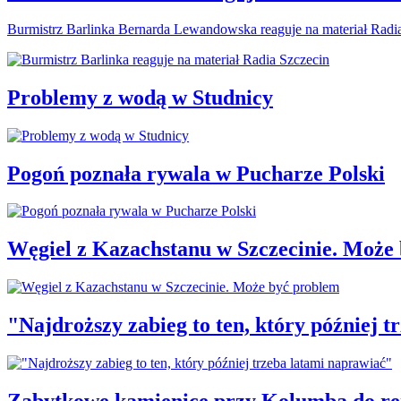
Burmistrz Barlinka Bernarda Lewandowska reaguje na materiał Radi
Problemy z wodą w Studnicy
Pogoń poznała rywala w Pucharze Polski
Węgiel z Kazachstanu w Szczecinie. Może
"Najdroższy zabieg to ten, który później 
Zabytkowe kamienice przy Kolumba do r