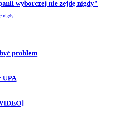
anii wyborczej nie zejdę nigdy"
 być problem
y UPA
[WIDEO]