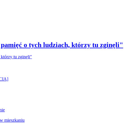
amięć o tych ludziach, którzy tu zginęli"
ĘCIA]
nie
 w mieszkaniu