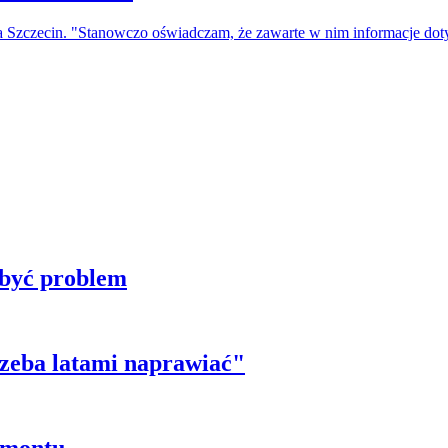
a Szczecin. "Stanowczo oświadczam, że zawarte w nim informacje do
 być problem
trzeba latami naprawiać"
emontu