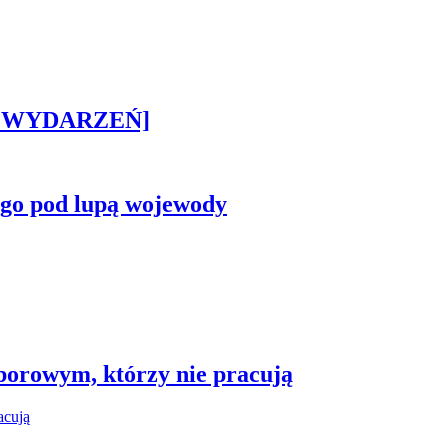
STA WYDARZEŃ]
ego pod lupą wojewody
borowym, którzy nie pracują