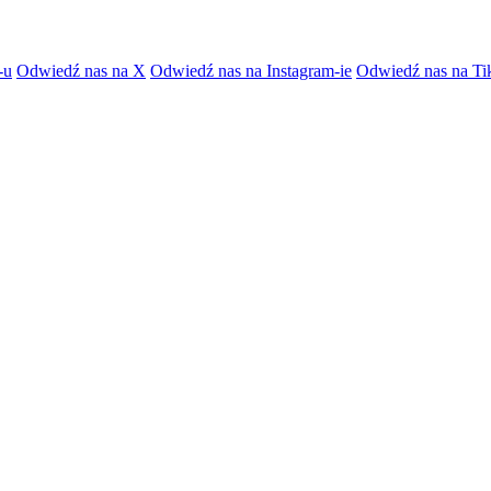
-u
Odwiedź nas na X
Odwiedź nas na Instagram-ie
Odwiedź nas na Ti