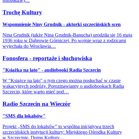
listopadzie)…
Trochę Kultury
Wspomnienie Niny Grudnik - aktorki szczecińskich scen
Nina Grudnik (także Nina Grudnik-Banucha) urodziła się 16 maja
1936 roku w Dąbrowie Górniczej. Po wojnie wraz z rodzicami
wyjechała do Wrocławia…
Fonosfera - reportaże i słuchowiska
"Książka na lato" - audiobooki Radia Szczecin
W "Książce na lato" o tym czego można posłuchać w czasie
wakacyjnych podróży. Porozmawiamy o audiobookach Radia
Szczecin, które warto mieć pod…
Radio Szczecin na Wieczór
"SMS dla lokalsów"
Projekt „SMS do lokalsów” to wspólna inicjatywa trzech
szczecińskich instytucji kultury: Miejskiego Ośrodka Kultury
w Szczecinie, Domu Kultury…