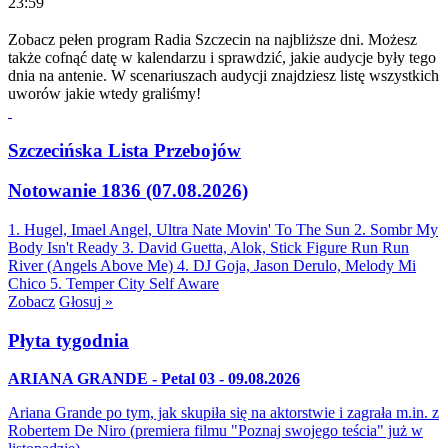
23:59
Zobacz pełen program Radia Szczecin na najbliższe dni. Możesz
także cofnąć datę w kalendarzu i sprawdzić, jakie audycje były tego
dnia na antenie. W scenariuszach audycji znajdziesz listę wszystkich
uworów jakie wtedy graliśmy!
Szczecińska Lista Przebojów
Notowanie 1836 (07.08.2026)
1. Hugel, Imael Angel, Ultra Nate
Movin' To The Sun
2. Sombr
My
Body Isn't Ready
3. David Guetta, Alok, Stick Figure
Run Run
River (Angels Above Me)
4. DJ Goja, Jason Derulo, Melody
Mi
Chico
5. Temper City
Self Aware
Zobacz
Głosuj »
Płyta tygodnia
ARIANA GRANDE - Petal 03 - 09.08.2026
Ariana Grande po tym, jak skupiła się na aktorstwie i zagrała m.in. z
Robertem De Niro (premiera filmu "Poznaj swojego teścia" już w