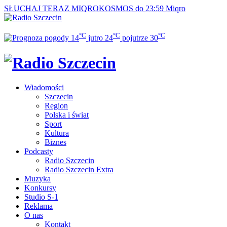
SŁUCHAJ TERAZ
MIQROKOSMOS do 23:59
Miqro
°C
°C
°C
14
jutro
24
pojutrze
30
Wiadomości
Szczecin
Region
Polska i świat
Sport
Kultura
Biznes
Podcasty
Radio Szczecin
Radio Szczecin Extra
Muzyka
Konkursy
Studio S-1
Reklama
O nas
Kontakt