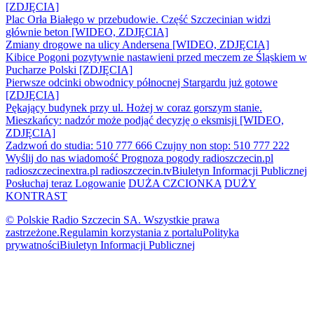
[ZDJĘCIA]
Plac Orła Białego w przebudowie. Część Szczecinian widzi
głównie beton [WIDEO, ZDJĘCIA]
Zmiany drogowe na ulicy Andersena [WIDEO, ZDJĘCIA]
Kibice Pogoni pozytywnie nastawieni przed meczem ze Śląskiem w
Pucharze Polski [ZDJĘCIA]
Pierwsze odcinki obwodnicy północnej Stargardu już gotowe
[ZDJĘCIA]
Pękający budynek przy ul. Hożej w coraz gorszym stanie.
Mieszkańcy: nadzór może podjąć decyzję o eksmisji [WIDEO,
ZDJĘCIA]
Zadzwoń do studia: 510 777 666
Czujny non stop: 510 777 222
Wyślij do nas wiadomość
Prognoza pogody
radioszczecin.pl
radioszczecinextra.pl
radioszczecin.tv
Biuletyn Informacji Publicznej
Posłuchaj teraz
Logowanie
DUŻA CZCIONKA
DUŻY
KONTRAST
© Polskie Radio Szczecin SA. Wszystkie prawa
zastrzeżone.
Regulamin korzystania z portalu
Polityka
prywatności
Biuletyn Informacji Publicznej