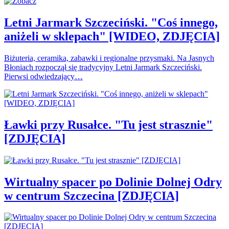
Letni Jarmark Szczeciński. "Coś innego,
aniżeli w sklepach" [WIDEO, ZDJĘCIA]
Biżuteria, ceramika, zabawki i regionalne przysmaki. Na Jasnych
Błoniach rozpoczął się tradycyjny Letni Jarmark Szczeciński.
Pierwsi odwiedzający…
Ławki przy Rusałce. "Tu jest strasznie"
[ZDJĘCIA]
Wirtualny spacer po Dolinie Dolnej Odry
w centrum Szczecina [ZDJĘCIA]