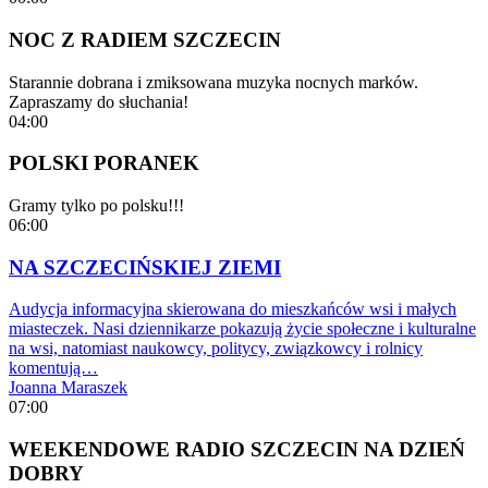
NOC Z RADIEM SZCZECIN
Starannie dobrana i zmiksowana muzyka nocnych marków.
Zapraszamy do słuchania!
04:00
POLSKI PORANEK
Gramy tylko po polsku!!!
06:00
NA SZCZECIŃSKIEJ ZIEMI
Audycja informacyjna skierowana do mieszkańców wsi i małych
miasteczek. Nasi dziennikarze pokazują życie społeczne i kulturalne
na wsi, natomiast naukowcy, politycy, związkowcy i rolnicy
komentują…
Joanna Maraszek
07:00
WEEKENDOWE RADIO SZCZECIN NA DZIEŃ
DOBRY