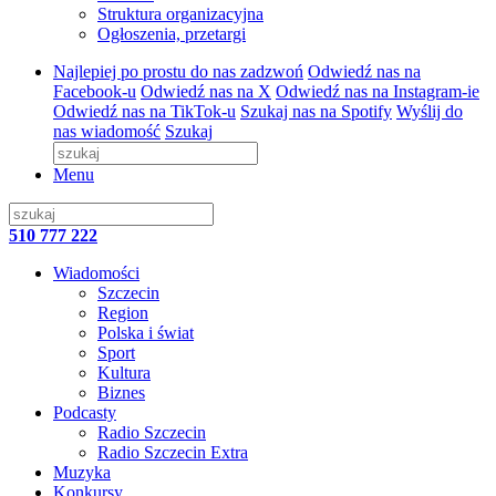
Struktura organizacyjna
Ogłoszenia, przetargi
Najlepiej po prostu do nas zadzwoń
Odwiedź nas na
Facebook-u
Odwiedź nas na X
Odwiedź nas na Instagram-ie
Odwiedź nas na TikTok-u
Szukaj nas na Spotify
Wyślij do
nas wiadomość
Szukaj
Menu
510 777 222
Wiadomości
Szczecin
Region
Polska i świat
Sport
Kultura
Biznes
Podcasty
Radio Szczecin
Radio Szczecin Extra
Muzyka
Konkursy