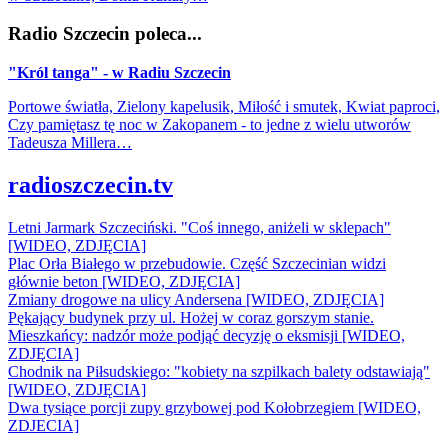
Radio Szczecin poleca...
"Król tanga" - w Radiu Szczecin
Portowe światła, Zielony kapelusik, Miłość i smutek, Kwiat paproci,
Czy pamiętasz tę noc w Zakopanem - to jedne z wielu utworów
Tadeusza Millera…
radioszczecin.tv
Letni Jarmark Szczeciński. "Coś innego, aniżeli w sklepach"
[WIDEO, ZDJĘCIA]
Plac Orła Białego w przebudowie. Część Szczecinian widzi
głównie beton [WIDEO, ZDJĘCIA]
Zmiany drogowe na ulicy Andersena [WIDEO, ZDJĘCIA]
Pękający budynek przy ul. Hożej w coraz gorszym stanie.
Mieszkańcy: nadzór może podjąć decyzję o eksmisji [WIDEO,
ZDJĘCIA]
Chodnik na Piłsudskiego: "kobiety na szpilkach balety odstawiają"
[WIDEO, ZDJĘCIA]
Dwa tysiące porcji zupy grzybowej pod Kołobrzegiem [WIDEO,
ZDJECIA]