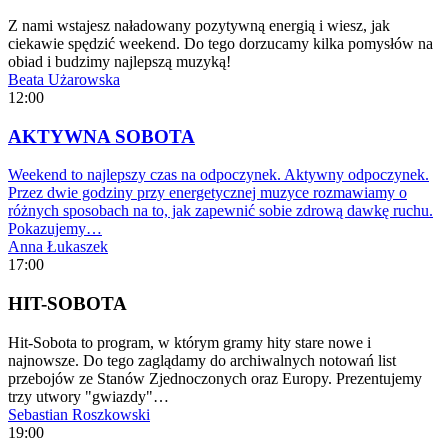
Z nami wstajesz naładowany pozytywną energią i wiesz, jak
ciekawie spędzić weekend. Do tego dorzucamy kilka pomysłów na
obiad i budzimy najlepszą muzyką!
Beata Użarowska
12:00
AKTYWNA SOBOTA
Weekend to najlepszy czas na odpoczynek. Aktywny odpoczynek.
Przez dwie godziny przy energetycznej muzyce rozmawiamy o
różnych sposobach na to, jak zapewnić sobie zdrową dawkę ruchu.
Pokazujemy…
Anna Łukaszek
17:00
HIT-SOBOTA
Hit-Sobota to program, w którym gramy hity stare nowe i
najnowsze. Do tego zaglądamy do archiwalnych notowań list
przebojów ze Stanów Zjednoczonych oraz Europy. Prezentujemy
trzy utwory "gwiazdy"…
Sebastian Roszkowski
19:00