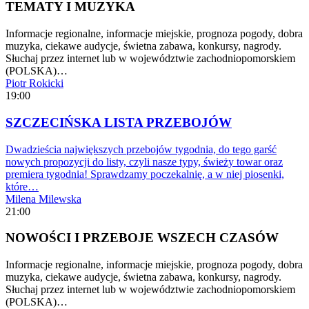
TEMATY I MUZYKA
Informacje regionalne, informacje miejskie, prognoza pogody, dobra
muzyka, ciekawe audycje, świetna zabawa, konkursy, nagrody.
Słuchaj przez internet lub w województwie zachodniopomorskiem
(POLSKA)…
Piotr Rokicki
19:00
SZCZECIŃSKA LISTA PRZEBOJÓW
Dwadzieścia największych przebojów tygodnia, do tego garść
nowych propozycji do listy, czyli nasze typy, świeży towar oraz
premiera tygodnia! Sprawdzamy poczekalnię, a w niej piosenki,
które…
Milena Milewska
21:00
NOWOŚCI I PRZEBOJE WSZECH CZASÓW
Informacje regionalne, informacje miejskie, prognoza pogody, dobra
muzyka, ciekawe audycje, świetna zabawa, konkursy, nagrody.
Słuchaj przez internet lub w województwie zachodniopomorskiem
(POLSKA)…