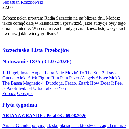
Sebastian Roszkowski
22:00
Zobacz pełen program Radia Szczecin na najbliższe dni. Możesz
także cofnąć datę w kalendarzu i sprawdzić, jakie audycje były tego
dnia na antenie. W scenariuszach audycji znajdziesz listę wszystkich
uworów jakie wtedy graliśmy!
Szczecińska Lista Przebojów
Notowanie 1835 (31.07.2026)
1. Hugel, Imael Angel, Ultra Nate
Movin' To The Sun
2. David
Guetta, Alok, Stick Figure
Run Run River (Angels Above Me)
3.
The Bausa
Magnetic
4. Dubdogz, Fezzo, Zaark
How Does It Feel
5. Anotr feat. 54 Ultra
Talk To You
Zobacz
Głosuj »
Płyta tygodnia
ARIANA GRANDE - Petal 03 - 09.08.2026
Ariana Grande po tym, jak skupiła się na aktorstwie i zagrała m.in. z