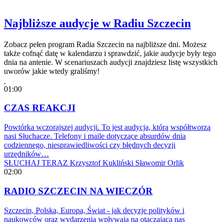
Najbliższe audycje w Radiu Szczecin
Zobacz pełen program Radia Szczecin na najbliższe dni. Możesz
także cofnąć datę w kalendarzu i sprawdzić, jakie audycje były tego
dnia na antenie. W scenariuszach audycji znajdziesz listę wszystkich
uworów jakie wtedy graliśmy!
01:00
CZAS REAKCJI
Powtórka wczorajszej audycji. To jest audycja, którą współtworzą
nasi Słuchacze. Telefony i maile dotyczące absurdów dnia
codziennego, niesprawiedliwości czy błędnych decyzji
urzędników…
SŁUCHAJ TERAZ
Krzysztof Kukliński
Sławomir Orlik
02:00
RADIO SZCZECIN NA WIECZÓR
Szczecin, Polska, Europa, Świat - jak decyzje polityków i
naukowców oraz wydarzenia wpływają na otaczającą nas