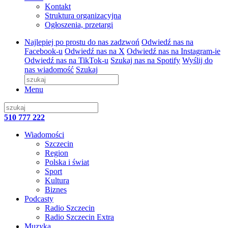
Kontakt
Struktura organizacyjna
Ogłoszenia, przetargi
Najlepiej po prostu do nas zadzwoń
Odwiedź nas na
Facebook-u
Odwiedź nas na X
Odwiedź nas na Instagram-ie
Odwiedź nas na TikTok-u
Szukaj nas na Spotify
Wyślij do
nas wiadomość
Szukaj
Menu
510 777 222
Wiadomości
Szczecin
Region
Polska i świat
Sport
Kultura
Biznes
Podcasty
Radio Szczecin
Radio Szczecin Extra
Muzyka