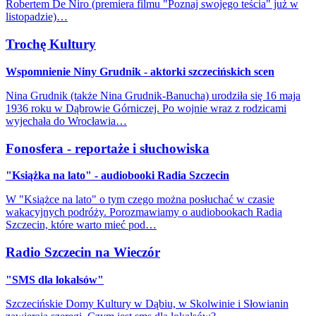
Robertem De Niro (premiera filmu "Poznaj swojego teścia" już w
listopadzie)…
Trochę Kultury
Wspomnienie Niny Grudnik - aktorki szczecińskich scen
Nina Grudnik (także Nina Grudnik-Banucha) urodziła się 16 maja
1936 roku w Dąbrowie Górniczej. Po wojnie wraz z rodzicami
wyjechała do Wrocławia…
Fonosfera - reportaże i słuchowiska
"Książka na lato" - audiobooki Radia Szczecin
W "Książce na lato" o tym czego można posłuchać w czasie
wakacyjnych podróży. Porozmawiamy o audiobookach Radia
Szczecin, które warto mieć pod…
Radio Szczecin na Wieczór
"SMS dla lokalsów"
Szczecińskie Domy Kultury w Dąbiu, w Skolwinie i Słowianin