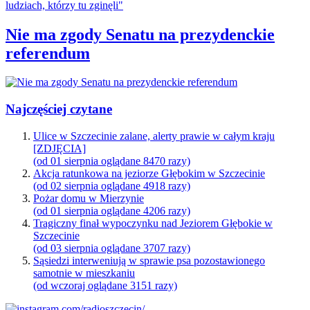
Nie ma zgody Senatu na prezydenckie
referendum
Najczęściej czytane
Ulice w Szczecinie zalane, alerty prawie w całym kraju
[ZDJĘCIA]
(od 01 sierpnia oglądane 8470 razy)
Akcja ratunkowa na jeziorze Głębokim w Szczecinie
(od 02 sierpnia oglądane 4918 razy)
Pożar domu w Mierzynie
(od 01 sierpnia oglądane 4206 razy)
Tragiczny finał wypoczynku nad Jeziorem Głębokie w
Szczecinie
(od 03 sierpnia oglądane 3707 razy)
Sąsiedzi interweniują w sprawie psa pozostawionego
samotnie w mieszkaniu
(od wczoraj oglądane 3151 razy)