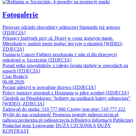
Fotogalerie
Pierwsze odcinki obwodnicy północnej Stargardu już gotowe
[ZDJĘCIA]
Pękający budynek przy ul. Hożej w coraz gorszym stanie.
Mieszkańcy: nadzór może podjąć decyzję o eksmisji [WIDEO,
ZDJĘCIA]
Fundacja Cancer Fighters przekazała 1 mln zł dla dziecięcej
onkologii w Szczecinie [ZDJĘCIA]
Ponad setka zawodników z całego świata startuje w zawodach na
supach [ZDJĘCIA]
Czas Reakcji
06.08.2026
Pociąg uderzył w powalone drzewo [ZDJĘCIA]
Polscy juniorzy przegrali z Hiszpanią w piłce wodnej [ZDJĘCIA]
Chodnik na Piłsudskiego: "kobiety na szpilkach balety odstawiają"
[WIDEO, ZDJĘCIA]
Zadzwoń do studia: 510 777 666
Czujny non stop: 510 777 222
Wyślij do nas wiadomość
Prognoza pogody
radioszczecin.pl
radioszczecinextra.pl
radioszczecin.tv
Biuletyn Informacji Publicznej
Posłuchaj teraz
Logowanie
DUŻA CZCIONKA
DUŻY
KONTRAST