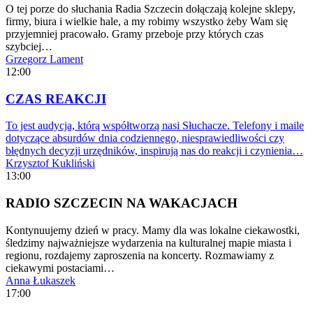
O tej porze do słuchania Radia Szczecin dołączają kolejne sklepy,
firmy, biura i wielkie hale, a my robimy wszystko żeby Wam się
przyjemniej pracowało. Gramy przeboje przy których czas
szybciej…
Grzegorz Lament
12:00
CZAS REAKCJI
To jest audycja, którą współtworzą nasi Słuchacze. Telefony i maile
dotyczące absurdów dnia codziennego, niesprawiedliwości czy
błędnych decyzji urzędników, inspirują nas do reakcji i czynienia…
Krzysztof Kukliński
13:00
RADIO SZCZECIN NA WAKACJACH
Kontynuujemy dzień w pracy. Mamy dla was lokalne ciekawostki,
śledzimy najważniejsze wydarzenia na kulturalnej mapie miasta i
regionu, rozdajemy zaproszenia na koncerty. Rozmawiamy z
ciekawymi postaciami…
Anna Łukaszek
17:00