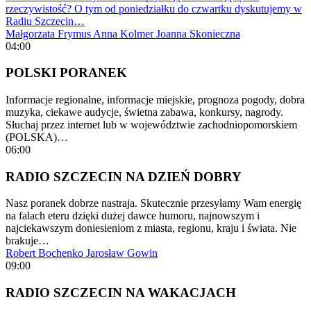
rzeczywistość? O tym od poniedziałku do czwartku dyskutujemy w
Radiu Szczecin…
Małgorzata Frymus
Anna Kolmer
Joanna Skonieczna
04:00
POLSKI PORANEK
Informacje regionalne, informacje miejskie, prognoza pogody, dobra
muzyka, ciekawe audycje, świetna zabawa, konkursy, nagrody.
Słuchaj przez internet lub w województwie zachodniopomorskiem
(POLSKA)…
06:00
RADIO SZCZECIN NA DZIEŃ DOBRY
Nasz poranek dobrze nastraja. Skutecznie przesyłamy Wam energię
na falach eteru dzięki dużej dawce humoru, najnowszym i
najciekawszym doniesieniom z miasta, regionu, kraju i świata. Nie
brakuje…
Robert Bochenko
Jarosław Gowin
09:00
RADIO SZCZECIN NA WAKACJACH