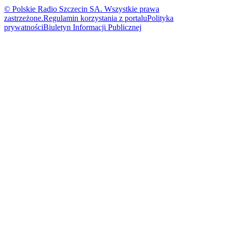
© Polskie Radio Szczecin SA. Wszystkie prawa
zastrzeżone.
Regulamin korzystania z portalu
Polityka
prywatności
Biuletyn Informacji Publicznej