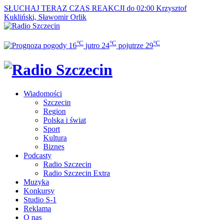
SŁUCHAJ TERAZ
CZAS REAKCJI do 02:00
Krzysztof
Kukliński, Sławomir Orlik
°C
°C
°C
16
jutro
24
pojutrze
29
Wiadomości
Szczecin
Region
Polska i świat
Sport
Kultura
Biznes
Podcasty
Radio Szczecin
Radio Szczecin Extra
Muzyka
Konkursy
Studio S-1
Reklama
O nas