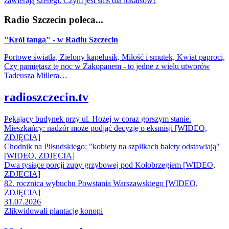
zawierają szeregi. Czym jest sms dla lokalsów?
Radio Szczecin poleca...
"Król tanga" - w Radiu Szczecin
Portowe światła, Zielony kapelusik, Miłość i smutek, Kwiat paproci,
Czy pamiętasz tę noc w Zakopanem - to jedne z wielu utworów
Tadeusza Millera…
radioszczecin.tv
Pękający budynek przy ul. Hożej w coraz gorszym stanie.
Mieszkańcy: nadzór może podjąć decyzję o eksmisji [WIDEO,
ZDJĘCIA]
Chodnik na Piłsudskiego: "kobiety na szpilkach balety odstawiają"
[WIDEO, ZDJĘCIA]
Dwa tysiące porcji zupy grzybowej pod Kołobrzegiem [WIDEO,
ZDJECIA]
82. rocznica wybuchu Powstania Warszawskiego [WIDEO,
ZDJĘCIA]
31.07.2026
Zlikwidowali plantację konopi