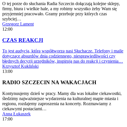
O tej porze do słuchania Radia Szczecin dołączają kolejne sklepy,
firmy, biura i wielkie hale, a my robimy wszystko żeby Wam się
przyjemniej pracowało. Gramy przeboje przy których czas
szybciej…
Grzegorz Lament
12:00
CZAS REAKCJI
To jest audycja, którą współtworzą nasi Słuchacze. Telefony i maile
dotyczące absurdów dnia codziennego, niesprawiedliwości czy
błędnych decyzji urzędników, inspirują nas do reakcji i czynienia…
Krzysztof Kukliński
13:00
RADIO SZCZECIN NA WAKACJACH
Kontynuujemy dzień w pracy. Mamy dla was lokalne ciekawostki,
śledzimy najważniejsze wydarzenia na kulturalnej mapie miasta i
regionu, rozdajemy zaproszenia na koncerty. Rozmawiamy z
ciekawymi postaciami…
Anna Łukaszek
17:00