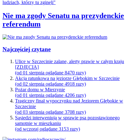
Nie ma zgody Senatu na prezydenckie
referendum
Najczęściej czytane
Ulice w Szczecinie zalane, alerty prawie w całym kraju
[ZDJĘCIA]
(od 01 sierpnia oglądane 8470 razy)
Akcja ratunkowa na jeziorze Głębokim w Szczecinie
(od 02 sierpnia oglądane 4918 razy)
Pożar domu w Mierzynie
(od 01 sierpnia oglądane 4206 razy)
Tragiczny finał wypoczynku nad Jeziorem Głębokie w
Szczecinie
(od 03 sierpnia oglądane 3708 razy)
Sąsiedzi interweniują w sprawie psa pozostawionego
samotnie w mieszkaniu
(od wczoraj oglądane 3153 razy)