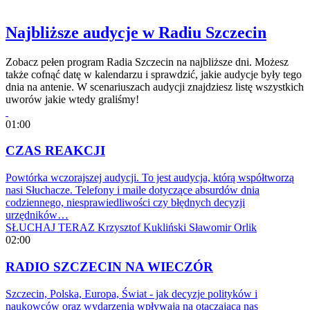
Najbliższe audycje w Radiu Szczecin
Zobacz pełen program Radia Szczecin na najbliższe dni. Możesz
także cofnąć datę w kalendarzu i sprawdzić, jakie audycje były tego
dnia na antenie. W scenariuszach audycji znajdziesz listę wszystkich
uworów jakie wtedy graliśmy!
01:00
CZAS REAKCJI
Powtórka wczorajszej audycji. To jest audycja, którą współtworzą
nasi Słuchacze. Telefony i maile dotyczące absurdów dnia
codziennego, niesprawiedliwości czy błędnych decyzji
urzędników…
SŁUCHAJ TERAZ
Krzysztof Kukliński
Sławomir Orlik
02:00
RADIO SZCZECIN NA WIECZÓR
Szczecin, Polska, Europa, Świat - jak decyzje polityków i
naukowców oraz wydarzenia wpływają na otaczającą nas