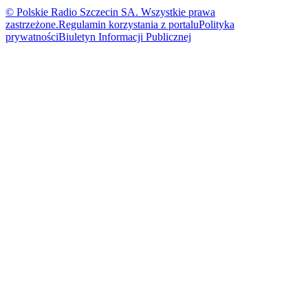
© Polskie Radio Szczecin SA. Wszystkie prawa
zastrzeżone.
Regulamin korzystania z portalu
Polityka
prywatności
Biuletyn Informacji Publicznej