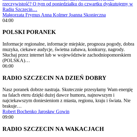
rzeczywistość? O tym od poniedziałku do czwartku dyskutujemy w
Radiu Szczecin…
Małgorzata Frymus
Anna Kolmer
Joanna Skonieczna
04:00
POLSKI PORANEK
Informacje regionalne, informacje miejskie, prognoza pogody, dobra
muzyka, ciekawe audycje, świetna zabawa, konkursy, nagrody.
Słuchaj przez internet lub w województwie zachodniopomorskiem
(POLSKA)…
06:00
RADIO SZCZECIN NA DZIEŃ DOBRY
Nasz poranek dobrze nastraja. Skutecznie przesyłamy Wam energię
na falach eteru dzięki dużej dawce humoru, najnowszym i
najciekawszym doniesieniom z miasta, regionu, kraju i świata. Nie
brakuje…
Robert Bochenko
Jarosław Gowin
09:00
RADIO SZCZECIN NA WAKACJACH