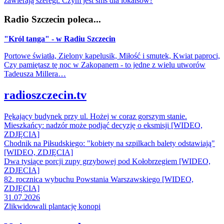
zawierają szeregi. Czym jest sms dla lokalsów?
Radio Szczecin poleca...
"Król tanga" - w Radiu Szczecin
Portowe światła, Zielony kapelusik, Miłość i smutek, Kwiat paproci,
Czy pamiętasz tę noc w Zakopanem - to jedne z wielu utworów
Tadeusza Millera…
radioszczecin.tv
Pękający budynek przy ul. Hożej w coraz gorszym stanie.
Mieszkańcy: nadzór może podjąć decyzję o eksmisji [WIDEO,
ZDJĘCIA]
Chodnik na Piłsudskiego: "kobiety na szpilkach balety odstawiają"
[WIDEO, ZDJĘCIA]
Dwa tysiące porcji zupy grzybowej pod Kołobrzegiem [WIDEO,
ZDJECIA]
82. rocznica wybuchu Powstania Warszawskiego [WIDEO,
ZDJĘCIA]
31.07.2026
Zlikwidowali plantację konopi