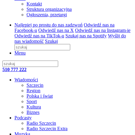
Kontakt
Struktura organizacyjna
Ogłoszenia, przetargi
Najlepiej po prostu do nas zadzwoń
Odwiedź nas na
Facebook-u
Odwiedź nas na X
Odwiedź nas na Instagram-ie
Odwiedź nas na TikTok-u
Szukaj nas na Spotify
Wyślij do
nas wiadomość
Szukaj
Menu
510 777 222
Wiadomości
Szczecin
Region
Polska i świat
Sport
Kultura
Biznes
Podcasty
Radio Szczecin
Radio Szczecin Extra
Muzyka