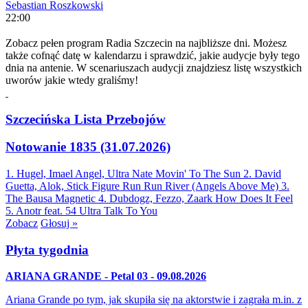
Sebastian Roszkowski
22:00
Zobacz pełen program Radia Szczecin na najbliższe dni. Możesz
także cofnąć datę w kalendarzu i sprawdzić, jakie audycje były tego
dnia na antenie. W scenariuszach audycji znajdziesz listę wszystkich
uworów jakie wtedy graliśmy!
Szczecińska Lista Przebojów
Notowanie 1835 (31.07.2026)
1. Hugel, Imael Angel, Ultra Nate
Movin' To The Sun
2. David
Guetta, Alok, Stick Figure
Run Run River (Angels Above Me)
3.
The Bausa
Magnetic
4. Dubdogz, Fezzo, Zaark
How Does It Feel
5. Anotr feat. 54 Ultra
Talk To You
Zobacz
Głosuj »
Płyta tygodnia
ARIANA GRANDE - Petal 03 - 09.08.2026
Ariana Grande po tym, jak skupiła się na aktorstwie i zagrała m.in. z