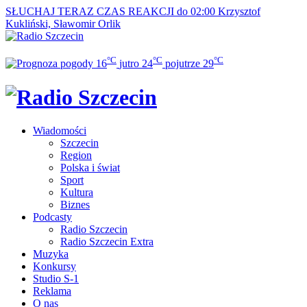
SŁUCHAJ TERAZ
CZAS REAKCJI do 02:00
Krzysztof
Kukliński, Sławomir Orlik
°C
°C
°C
16
jutro
24
pojutrze
29
Wiadomości
Szczecin
Region
Polska i świat
Sport
Kultura
Biznes
Podcasty
Radio Szczecin
Radio Szczecin Extra
Muzyka
Konkursy
Studio S-1
Reklama
O nas