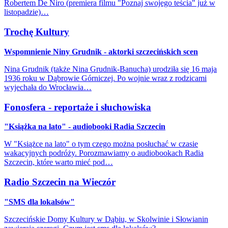
Robertem De Niro (premiera filmu "Poznaj swojego teścia" już w
listopadzie)…
Trochę Kultury
Wspomnienie Niny Grudnik - aktorki szczecińskich scen
Nina Grudnik (także Nina Grudnik-Banucha) urodziła się 16 maja
1936 roku w Dąbrowie Górniczej. Po wojnie wraz z rodzicami
wyjechała do Wrocławia…
Fonosfera - reportaże i słuchowiska
"Książka na lato" - audiobooki Radia Szczecin
W "Książce na lato" o tym czego można posłuchać w czasie
wakacyjnych podróży. Porozmawiamy o audiobookach Radia
Szczecin, które warto mieć pod…
Radio Szczecin na Wieczór
"SMS dla lokalsów"
Szczecińskie Domy Kultury w Dąbiu, w Skolwinie i Słowianin