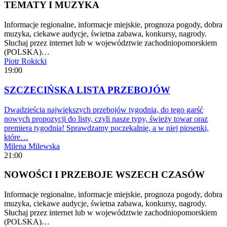
TEMATY I MUZYKA
Informacje regionalne, informacje miejskie, prognoza pogody, dobra
muzyka, ciekawe audycje, świetna zabawa, konkursy, nagrody.
Słuchaj przez internet lub w województwie zachodniopomorskiem
(POLSKA)…
Piotr Rokicki
19:00
SZCZECIŃSKA LISTA PRZEBOJÓW
Dwadzieścia największych przebojów tygodnia, do tego garść
nowych propozycji do listy, czyli nasze typy, świeży towar oraz
premiera tygodnia! Sprawdzamy poczekalnię, a w niej piosenki,
które…
Milena Milewska
21:00
NOWOŚCI I PRZEBOJE WSZECH CZASÓW
Informacje regionalne, informacje miejskie, prognoza pogody, dobra
muzyka, ciekawe audycje, świetna zabawa, konkursy, nagrody.
Słuchaj przez internet lub w województwie zachodniopomorskiem
(POLSKA)…