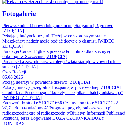
Fotogalerie
Pierwsze odcinki obwodnicy północnej Stargardu już gotowe
[ZDJĘCIA]
Pękający budynek przy ul. Hożej w coraz gorszym stanie.
Mieszkańcy: nadzór może podjąć decyzję o eksmisji [WIDEO,
ZDJĘCIA]
Fundacja Cancer Fighters przekazała 1 mln zł dla dziecięcej
onkologii w Szczecinie [ZDJĘCIA]
Ponad setka zawodników z całego świata startuje w zawodach na
supach [ZDJĘCIA]
Czas Reakcji
06.08.2026
Pociąg uderzył w powalone drzewo [ZDJĘCIA]
Polscy juniorzy przegrali z Hiszpanią w piłce wodnej [ZDJĘCIA]
Chodnik na Piłsudskiego: "kobiety na szpilkach balety odstawiają"
[WIDEO, ZDJĘCIA]
Zadzwoń do studia: 510 777 666
Czujny non stop: 510 777 222
Wyślij do nas wiadomość
Prognoza pogody
radioszczecin.pl
radioszczecinextra.pl
radioszczecin.tv
Biuletyn Informacji Publicznej
Posłuchaj teraz
Logowanie
DUŻA CZCIONKA
DUŻY
KONTRAST