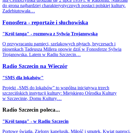
Iga Cembrzyńska urodziła się 2 lipca 1939 r. w Radomiu. Należała
do grona najbardziej charakterystycznych postaci polskiej kultury.
Zadebiutowała…
Fonosfera - reportaże i słuchowiska
"Król tanga" - rozmowa z Sylwią Trojanowską
O przywracaniu pamięci, szelakowych płytach, bryczesach i
piosenkach Tadeusza Millera opowie dziś w Fonosferze Sylwia
Trojanowska. Latem w Radiu Szczecin…
Radio Szczecin na Wieczór
"SMS dla lokalsów"
Projekt „SMS do lokalsów” to wspólna inicjatywa trzech
szczecińskich instytucji kultury: Miejskiego Ośrodka Kultury
w Szczecinie, Domu Kultury…
Radio Szczecin poleca...
"Król tanga" - w Radiu Szczecin
Portowe światła, Zielony kapelusik, Miłość i smutek, Kwiat paproci,