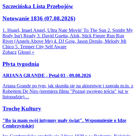
Szczecińska Lista Przebojów
Notowanie 1836 (07.08.2026)
1. Hugel, Imael Angel, Ultra Nate
Movin' To The Sun
2. Sombr
My
Body Isn't Ready
3. David Guetta, Alok, Stick Figure
Run Run
River (Angels Above Me)
4. DJ Goja, Jason Derulo, Melody
Mi
Chico
5. Temper City
Self Aware
Zobacz
Głosuj »
Płyta tygodnia
ARIANA GRANDE - Petal 03 - 09.08.2026
Ariana Grande po tym, jak skupiła się na aktorstwie i zagrała m.in. z
Robertem De Niro (premiera filmu "Poznaj swojego teścia" już w
listopadzie)…
Trochę Kultury
"Bo ja mam swój intymny mały świat". Wspomnienie o Idze
Cembrzyńskiej