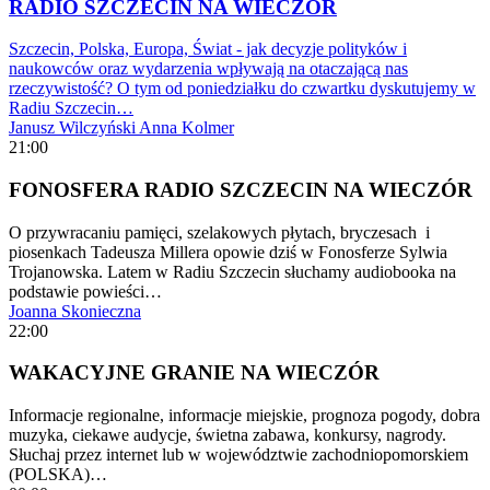
RADIO SZCZECIN NA WIECZÓR
Szczecin, Polska, Europa, Świat - jak decyzje polityków i
naukowców oraz wydarzenia wpływają na otaczającą nas
rzeczywistość? O tym od poniedziałku do czwartku dyskutujemy w
Radiu Szczecin…
Janusz Wilczyński
Anna Kolmer
21:00
FONOSFERA RADIO SZCZECIN NA WIECZÓR
O przywracaniu pamięci, szelakowych płytach, bryczesach i
piosenkach Tadeusza Millera opowie dziś w Fonosferze Sylwia
Trojanowska. Latem w Radiu Szczecin słuchamy audiobooka na
podstawie powieści…
Joanna Skonieczna
22:00
WAKACYJNE GRANIE NA WIECZÓR
Informacje regionalne, informacje miejskie, prognoza pogody, dobra
muzyka, ciekawe audycje, świetna zabawa, konkursy, nagrody.
Słuchaj przez internet lub w województwie zachodniopomorskiem
(POLSKA)…