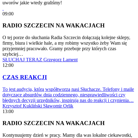
uworów jakie wtedy graliśmy!
09:00
RADIO SZCZECIN NA WAKACJACH
O tej porze do słuchania Radia Szczecin dołączają kolejne sklepy,
firmy, biura i wielkie hale, a my robimy wszystko żeby Wam się
przyjemniej pracowało. Gramy przeboje przy których czas
szybciej…
SŁUCHAJ TERAZ
Grzegorz Lament
12:00
CZAS REAKCJI
To jest audycja, którą współtworzą nasi Słuchacze. Telefony i maile
dotyczące absurdów dnia codziennego, niesprawiedliwości czy
błędnych decyzji urzędników, inspirują nas do reakcji i czynienia…
Krzysztof Kukliński
Sławomir Orlik
13:00
RADIO SZCZECIN NA WAKACJACH
Kontynuujemy dzień w pracy. Mamy dla was lokalne ciekawostki,