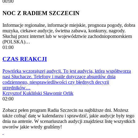
00:00
NOC Z RADIEM SZCZECIN
Informacje regionalne, informacje miejskie, prognoza pogody, dobra
muzyka, ciekawe audycje, świetna zabawa, konkursy, nagrody.
Słuchaj przez internet lub w województwie zachodniopomorskiem
(POLSKA)…
01:00
CZAS REAKCJI
Powtórka wczorajszej audycji. To jest audycja, którą współtworzą
nasi Słuchacze. Telefony i maile dotyczące absurdów dnia
codziennego, niesprawiedliwości czy błędnych decyzji
urzędników…
Krzysztof Kukliński
Sławomir Orlik
02:00
Zobacz pełen program Radia Szczecin na najbliższe dni. Możesz
także cofnąć datę w kalendarzu i sprawdzić, jakie audycje były tego
dnia na antenie. W scenariuszach audycji znajdziesz listę wszystkich
uworów jakie wtedy graliśmy!