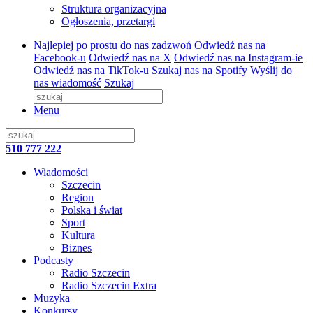
Struktura organizacyjna
Ogłoszenia, przetargi
Najlepiej po prostu do nas zadzwoń
Odwiedź nas na
Facebook-u
Odwiedź nas na X
Odwiedź nas na Instagram-ie
Odwiedź nas na TikTok-u
Szukaj nas na Spotify
Wyślij do
nas wiadomość
Szukaj
Menu
510 777 222
Wiadomości
Szczecin
Region
Polska i świat
Sport
Kultura
Biznes
Podcasty
Radio Szczecin
Radio Szczecin Extra
Muzyka
Konkursy