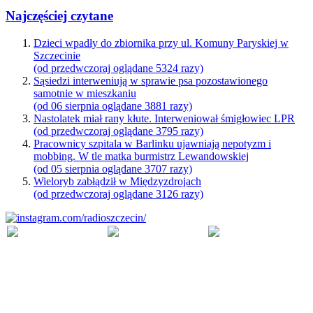
Najczęściej czytane
Dzieci wpadły do zbiornika przy ul. Komuny Paryskiej w
Szczecinie
(od przedwczoraj oglądane 5324 razy)
Sąsiedzi interweniują w sprawie psa pozostawionego
samotnie w mieszkaniu
(od 06 sierpnia oglądane 3881 razy)
Nastolatek miał rany kłute. Interweniował śmigłowiec LPR
(od przedwczoraj oglądane 3795 razy)
Pracownicy szpitala w Barlinku ujawniają nepotyzm i
mobbing. W tle matka burmistrz Lewandowskiej
(od 05 sierpnia oglądane 3707 razy)
Wieloryb zabłądził w Międzyzdrojach
(od przedwczoraj oglądane 3126 razy)