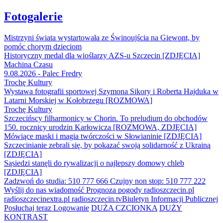
Fotogalerie
Mistrzyni świata wystartowała ze Świnoujścia na Giewont, by
pomóc chorym dzieciom
Historyczny medal dla wioślarzy AZS-u Szczecin [ZDJĘCIA]
Machina Czasu
9.08.2026 - Palec Fredry
Trochę Kultury
Wystawa fotografii sportowej Szymona Sikory i Roberta Hajduka w
Latarni Morskiej w Kołobrzegu [ROZMOWA]
Trochę Kultury
Szczecińscy filharmonicy w Chorin. To preludium do obchodów
150. rocznicy urodzin Karłowicza [ROZMOWA, ZDJĘCIA]
Mówiące maski i magia twórczości w Słowianinie [ZDJĘCIA]
Szczecinianie zebrali się, by pokazać swoją solidarność z Ukrainą
[ZDJĘCIA]
Sąsiedzi stanęli do rywalizacji o najlepszy domowy chleb
[ZDJĘCIA]
Zadzwoń do studia: 510 777 666
Czujny non stop: 510 777 222
Wyślij do nas wiadomość
Prognoza pogody
radioszczecin.pl
radioszczecinextra.pl
radioszczecin.tv
Biuletyn Informacji Publicznej
Posłuchaj teraz
Logowanie
DUŻA CZCIONKA
DUŻY
KONTRAST