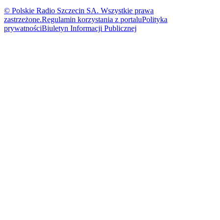
© Polskie Radio Szczecin SA. Wszystkie prawa
zastrzeżone.
Regulamin korzystania z portalu
Polityka
prywatności
Biuletyn Informacji Publicznej