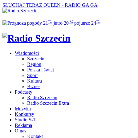
SŁUCHAJ TERAZ
QUEEN - RADIO GA GA
°C
°C
°C
21
jutro
20
pojutrze
24
Wiadomości
Szczecin
Region
Polska i świat
Sport
Kultura
Biznes
Podcasty
Radio Szczecin
Radio Szczecin Extra
Muzyka
Konkursy
Studio S-1
Reklama
O nas
Kontakt