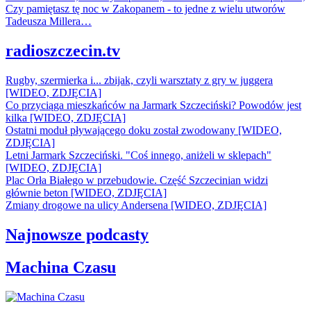
Czy pamiętasz tę noc w Zakopanem - to jedne z wielu utworów
Tadeusza Millera…
radioszczecin.tv
Rugby, szermierka i... zbijak, czyli warsztaty z gry w juggera
[WIDEO, ZDJĘCIA]
Co przyciąga mieszkańców na Jarmark Szczeciński? Powodów jest
kilka [WIDEO, ZDJĘCIA]
Ostatni moduł pływającego doku został zwodowany [WIDEO,
ZDJĘCIA]
Letni Jarmark Szczeciński. "Coś innego, aniżeli w sklepach"
[WIDEO, ZDJĘCIA]
Plac Orła Białego w przebudowie. Część Szczecinian widzi
głównie beton [WIDEO, ZDJĘCIA]
Zmiany drogowe na ulicy Andersena [WIDEO, ZDJĘCIA]
Najnowsze podcasty
Machina Czasu