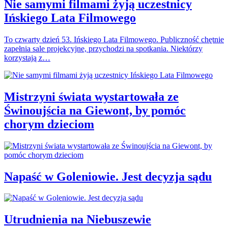
Nie samymi filmami żyją uczestnicy
Ińskiego Lata Filmowego
To czwarty dzień 53. Ińskiego Lata Filmowego. Publiczność chętnie
zapełnia sale projekcyjne, przychodzi na spotkania. Niektórzy
korzystają z…
Mistrzyni świata wystartowała ze
Świnoujścia na Giewont, by pomóc
chorym dzieciom
Napaść w Goleniowie. Jest decyzja sądu
Utrudnienia na Niebuszewie