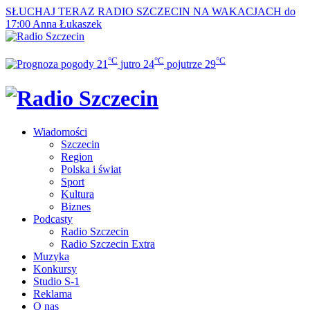
SŁUCHAJ TERAZ
RADIO SZCZECIN NA WAKACJACH do
17:00
Anna Łukaszek
°C
°C
°C
21
jutro
24
pojutrze
29
Wiadomości
Szczecin
Region
Polska i świat
Sport
Kultura
Biznes
Podcasty
Radio Szczecin
Radio Szczecin Extra
Muzyka
Konkursy
Studio S-1
Reklama
O nas