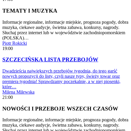
TEMATY I MUZYKA
Informacje regionalne, informacje miejskie, prognoza pogody, dobra
muzyka, ciekawe audycje, świetna zabawa, konkursy, nagrody.
Słuchaj przez internet lub w województwie zachodniopomorskiem
(POLSKA)…
Piotr Rokicki
19:00
SZCZECIŃSKA LISTA PRZEBOJÓW
Dwadzieścia największych przebojów tygodnia, do tego garść
nowych propozycji do listy, czyli nasze typy, świeży towar oraz
premiera tygodnia! Sprawdzamy poczekalnię, a w niej piosenki,
które…
Milena Milewska
21:00
NOWOŚCI I PRZEBOJE WSZECH CZASÓW
Informacje regionalne, informacje miejskie, prognoza pogody, dobra
muzyka, ciekawe audycje, świetna zabawa, konkursy, nagrody.
Słuchaj przez internet lub w województwie zachodniopomorskiem