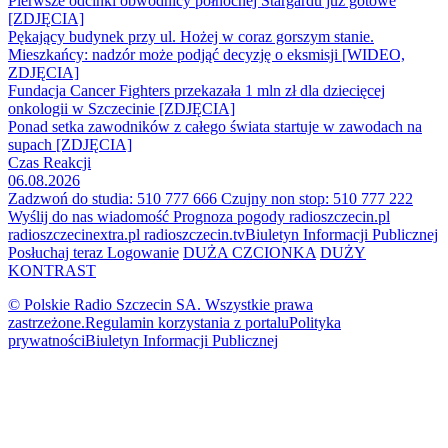
Pierwsze odcinki obwodnicy północnej Stargardu już gotowe
[ZDJĘCIA]
Pękający budynek przy ul. Hożej w coraz gorszym stanie.
Mieszkańcy: nadzór może podjąć decyzję o eksmisji [WIDEO,
ZDJĘCIA]
Fundacja Cancer Fighters przekazała 1 mln zł dla dziecięcej
onkologii w Szczecinie [ZDJĘCIA]
Ponad setka zawodników z całego świata startuje w zawodach na
supach [ZDJĘCIA]
Czas Reakcji
06.08.2026
Zadzwoń do studia: 510 777 666
Czujny non stop: 510 777 222
Wyślij do nas wiadomość
Prognoza pogody
radioszczecin.pl
radioszczecinextra.pl
radioszczecin.tv
Biuletyn Informacji Publicznej
Posłuchaj teraz
Logowanie
DUŻA CZCIONKA
DUŻY
KONTRAST
© Polskie Radio Szczecin SA. Wszystkie prawa
zastrzeżone.
Regulamin korzystania z portalu
Polityka
prywatności
Biuletyn Informacji Publicznej