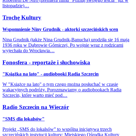
Robertem De Niro (premiera filmu "Poznaj swojego teścia" już w
listopadzie)…
Trochę Kultury
Wspomnienie Niny Grudnik - aktorki szczecińskich scen
Nina Grudnik (także Nina Grudnik-Banucha) urodziła się 16 maja
1936 roku w Dąbrowie Górniczej. Po wojnie wraz z rodzicami
wyjechała do Wrocławia…
Fonosfera - reportaże i słuchowiska
"Książka na lato" - audiobooki Radia Szczecin
W "Książce na lato" o tym czego można posłuchać w czasie
wakacyjnych podróży. Porozmawiamy o audiobookach Radia
Szczecin, które warto mieć pod…
Radio Szczecin na Wieczór
"SMS dla lokalsów"
Projekt „SMS do lokalsów” to wspólna inicjatywa trzech
szczecińskich instytucji kultury: Miejskiego Ośrodka Kultury