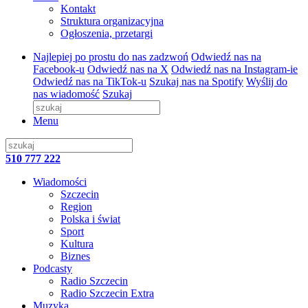
Kontakt
Struktura organizacyjna
Ogłoszenia, przetargi
Najlepiej po prostu do nas zadzwoń
Odwiedź nas na
Facebook-u
Odwiedź nas na X
Odwiedź nas na Instagram-ie
Odwiedź nas na TikTok-u
Szukaj nas na Spotify
Wyślij do
nas wiadomość
Szukaj
Menu
510 777 222
Wiadomości
Szczecin
Region
Polska i świat
Sport
Kultura
Biznes
Podcasty
Radio Szczecin
Radio Szczecin Extra
Muzyka