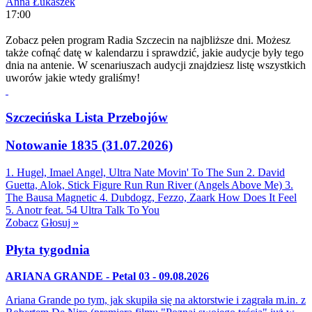
Anna Łukaszek
17:00
Zobacz pełen program Radia Szczecin na najbliższe dni. Możesz
także cofnąć datę w kalendarzu i sprawdzić, jakie audycje były tego
dnia na antenie. W scenariuszach audycji znajdziesz listę wszystkich
uworów jakie wtedy graliśmy!
Szczecińska Lista Przebojów
Notowanie 1835 (31.07.2026)
1. Hugel, Imael Angel, Ultra Nate
Movin' To The Sun
2. David
Guetta, Alok, Stick Figure
Run Run River (Angels Above Me)
3.
The Bausa
Magnetic
4. Dubdogz, Fezzo, Zaark
How Does It Feel
5. Anotr feat. 54 Ultra
Talk To You
Zobacz
Głosuj »
Płyta tygodnia
ARIANA GRANDE - Petal 03 - 09.08.2026
Ariana Grande po tym, jak skupiła się na aktorstwie i zagrała m.in. z