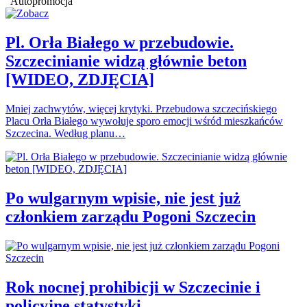
Autopromocja
Pl. Orła Białego w przebudowie.
Szczecinianie widzą głównie beton
[WIDEO, ZDJĘCIA]
Mniej zachwytów, więcej krytyki. Przebudowa szczecińskiego
Placu Orła Białego wywołuje sporo emocji wśród mieszkańców
Szczecina. Według planu…
Po wulgarnym wpisie, nie jest już
członkiem zarządu Pogoni Szczecin
Rok nocnej prohibicji w Szczecinie i
policyjne statystyki