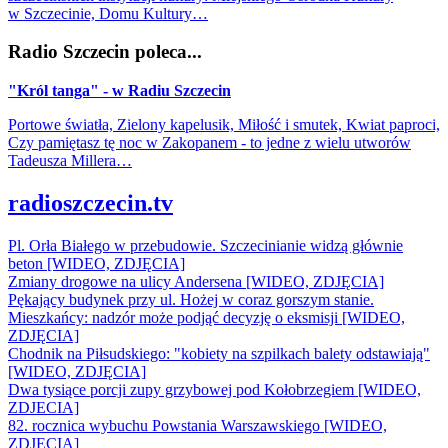
w Szczecinie, Domu Kultury…
Radio Szczecin poleca...
"Król tanga" - w Radiu Szczecin
Portowe światła, Zielony kapelusik, Miłość i smutek, Kwiat paproci,
Czy pamiętasz tę noc w Zakopanem - to jedne z wielu utworów
Tadeusza Millera…
radioszczecin.tv
Pl. Orła Białego w przebudowie. Szczecinianie widzą głównie
beton [WIDEO, ZDJĘCIA]
Zmiany drogowe na ulicy Andersena [WIDEO, ZDJĘCIA]
Pękający budynek przy ul. Hożej w coraz gorszym stanie.
Mieszkańcy: nadzór może podjąć decyzję o eksmisji [WIDEO,
ZDJĘCIA]
Chodnik na Piłsudskiego: "kobiety na szpilkach balety odstawiają"
[WIDEO, ZDJĘCIA]
Dwa tysiące porcji zupy grzybowej pod Kołobrzegiem [WIDEO,
ZDJECIA]
82. rocznica wybuchu Powstania Warszawskiego [WIDEO,
ZDJĘCIA]