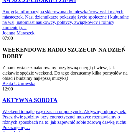
NA SZCZECIŃSKIEJ ZIEMI
Audycja informacyjna skierowana do mieszkańców wsi i małych
miasteczek. Nasi dziennikarze pokazują życie społeczne i kulturalne
na wsi, natomiast naukowcy, politycy, związkowcy i rolnicy
komentują…
Joanna Maraszek
07:00
WEEKENDOWE RADIO SZCZECIN NA DZIEŃ
DOBRY
Z nami wstajesz naładowany pozytywną energią i wiesz, jak
ciekawie spędzić weekend. Do tego dorzucamy kilka pomysłów na
obiad i budzimy najlepszą muzyką!
Beata Użarowska
12:00
AKTYWNA SOBOTA
Weekend to najlepszy czas na odpoczynek. Aktywny odpoczynek.
Przez dwie godziny przy energetycznej muzyce rozmawiamy o
różnych sposobach na to, jak zapewnić sobie zdrową dawkę ruchu.
Pokazujemy…