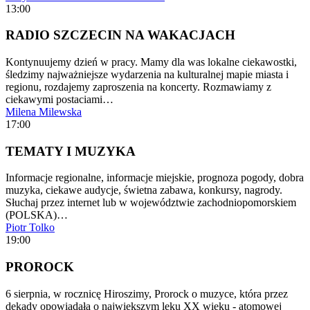
13:00
RADIO SZCZECIN NA WAKACJACH
Kontynuujemy dzień w pracy. Mamy dla was lokalne ciekawostki,
śledzimy najważniejsze wydarzenia na kulturalnej mapie miasta i
regionu, rozdajemy zaproszenia na koncerty. Rozmawiamy z
ciekawymi postaciami…
Milena Milewska
17:00
TEMATY I MUZYKA
Informacje regionalne, informacje miejskie, prognoza pogody, dobra
muzyka, ciekawe audycje, świetna zabawa, konkursy, nagrody.
Słuchaj przez internet lub w województwie zachodniopomorskiem
(POLSKA)…
Piotr Tolko
19:00
PROROCK
6 sierpnia, w rocznicę Hiroszimy, Prorock o muzyce, która przez
dekady opowiadała o największym lęku XX wieku - atomowej