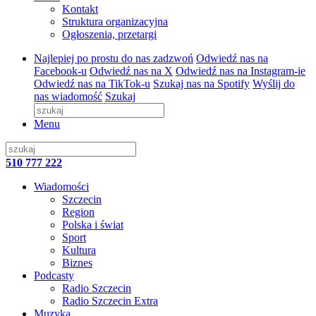
Kontakt
Struktura organizacyjna
Ogłoszenia, przetargi
Najlepiej po prostu do nas zadzwoń
Odwiedź nas na
Facebook-u
Odwiedź nas na X
Odwiedź nas na Instagram-ie
Odwiedź nas na TikTok-u
Szukaj nas na Spotify
Wyślij do
nas wiadomość
Szukaj
Menu
510 777 222
Wiadomości
Szczecin
Region
Polska i świat
Sport
Kultura
Biznes
Podcasty
Radio Szczecin
Radio Szczecin Extra
Muzyka