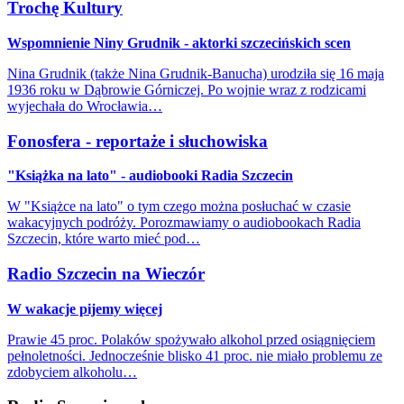
Trochę Kultury
Wspomnienie Niny Grudnik - aktorki szczecińskich scen
Nina Grudnik (także Nina Grudnik-Banucha) urodziła się 16 maja
1936 roku w Dąbrowie Górniczej. Po wojnie wraz z rodzicami
wyjechała do Wrocławia…
Fonosfera - reportaże i słuchowiska
"Książka na lato" - audiobooki Radia Szczecin
W "Książce na lato" o tym czego można posłuchać w czasie
wakacyjnych podróży. Porozmawiamy o audiobookach Radia
Szczecin, które warto mieć pod…
Radio Szczecin na Wieczór
W wakacje pijemy więcej
Prawie 45 proc. Polaków spożywało alkohol przed osiągnięciem
pełnoletności. Jednocześnie blisko 41 proc. nie miało problemu ze
zdobyciem alkoholu…