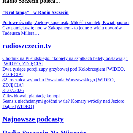
Radio Szczecin poleca...
"Król tanga" - w Radiu Szczecin
Portowe światła, Zielony kapelusik, Miłość i smutek, Kwiat paproci,
Czy pamiętasz tę noc w Zakopanem - to jedne z wielu utworów
Tadeusza Millera…
radioszczecin.tv
Chodnik na Piłsudskiego: "kobiety na szpilkach balety odstawiają"
[WIDEO, ZDJĘCIA]
Dwa tysiące porcji zupy grzybowej pod Kołobrzegiem [WIDEO,
ZDJECIA]
82. rocznica wybuchu Powstania Warszawskiego [WIDEO,
ZDJĘCIA]
31.07.2026
Zlikwidowali plantację konopi
Seans z niechcianymi gośćmi w tle? Komary wróciły nad Jezioro
Dąbie [WIDEO]
Najnowsze podcasty
Radio Szczecin Na Wieczór