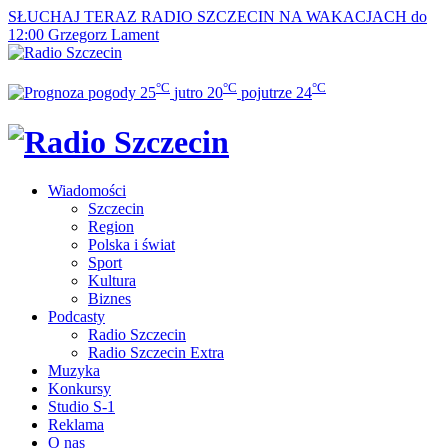
SŁUCHAJ TERAZ
RADIO SZCZECIN NA WAKACJACH do
12:00
Grzegorz Lament
°C
°C
°C
25
jutro
20
pojutrze
24
Wiadomości
Szczecin
Region
Polska i świat
Sport
Kultura
Biznes
Podcasty
Radio Szczecin
Radio Szczecin Extra
Muzyka
Konkursy
Studio S-1
Reklama
O nas