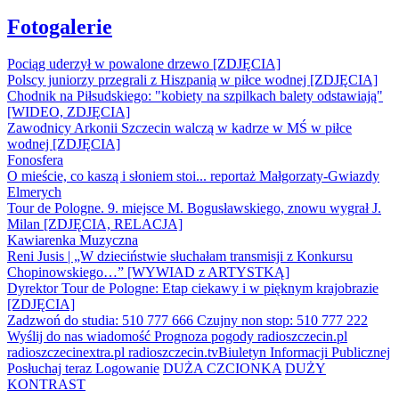
Fotogalerie
Pociąg uderzył w powalone drzewo [ZDJĘCIA]
Polscy juniorzy przegrali z Hiszpanią w piłce wodnej [ZDJĘCIA]
Chodnik na Piłsudskiego: "kobiety na szpilkach balety odstawiają"
[WIDEO, ZDJĘCIA]
Zawodnicy Arkonii Szczecin walczą w kadrze w MŚ w piłce
wodnej [ZDJĘCIA]
Fonosfera
O mieście, co kaszą i słoniem stoi... reportaż Małgorzaty-Gwiazdy
Elmerych
Tour de Pologne. 9. miejsce M. Bogusławskiego, znowu wygrał J.
Milan [ZDJĘCIA, RELACJA]
Kawiarenka Muzyczna
Reni Jusis | „W dzieciństwie słuchałam transmisji z Konkursu
Chopinowskiego…” [WYWIAD z ARTYSTKĄ]
Dyrektor Tour de Pologne: Etap ciekawy i w pięknym krajobrazie
[ZDJĘCIA]
Zadzwoń do studia: 510 777 666
Czujny non stop: 510 777 222
Wyślij do nas wiadomość
Prognoza pogody
radioszczecin.pl
radioszczecinextra.pl
radioszczecin.tv
Biuletyn Informacji Publicznej
Posłuchaj teraz
Logowanie
DUŻA CZCIONKA
DUŻY
KONTRAST