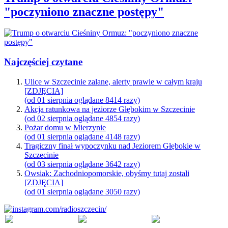
"poczyniono znaczne postępy"
Najczęściej czytane
Ulice w Szczecinie zalane, alerty prawie w całym kraju
[ZDJĘCIA]
(od 01 sierpnia oglądane 8414 razy)
Akcja ratunkowa na jeziorze Głębokim w Szczecinie
(od 02 sierpnia oglądane 4854 razy)
Pożar domu w Mierzynie
(od 01 sierpnia oglądane 4148 razy)
Tragiczny finał wypoczynku nad Jeziorem Głębokie w
Szczecinie
(od 03 sierpnia oglądane 3642 razy)
Owsiak: Zachodniopomorskie, obyśmy tutaj zostali
[ZDJĘCIA]
(od 01 sierpnia oglądane 3050 razy)