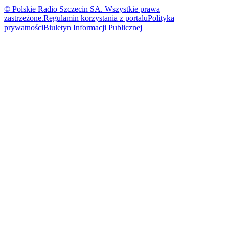
© Polskie Radio Szczecin SA. Wszystkie prawa
zastrzeżone.
Regulamin korzystania z portalu
Polityka
prywatności
Biuletyn Informacji Publicznej