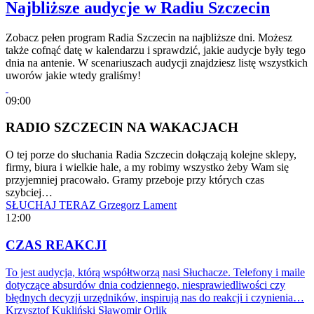
Najbliższe audycje w Radiu Szczecin
Zobacz pełen program Radia Szczecin na najbliższe dni. Możesz
także cofnąć datę w kalendarzu i sprawdzić, jakie audycje były tego
dnia na antenie. W scenariuszach audycji znajdziesz listę wszystkich
uworów jakie wtedy graliśmy!
09:00
RADIO SZCZECIN NA WAKACJACH
O tej porze do słuchania Radia Szczecin dołączają kolejne sklepy,
firmy, biura i wielkie hale, a my robimy wszystko żeby Wam się
przyjemniej pracowało. Gramy przeboje przy których czas
szybciej…
SŁUCHAJ TERAZ
Grzegorz Lament
12:00
CZAS REAKCJI
To jest audycja, którą współtworzą nasi Słuchacze. Telefony i maile
dotyczące absurdów dnia codziennego, niesprawiedliwości czy
błędnych decyzji urzędników, inspirują nas do reakcji i czynienia…
Krzysztof Kukliński
Sławomir Orlik