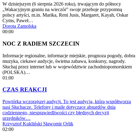
W dzisiejszym (6 sierpnia 2026 roku), trwającym do północy
„Wakacyjnym graniu na wieczór” swoje przeboje przypomną
polscy artyści, m.in. Marika, Reni Jusis, Margaret, Kayah, Oskar
Cyms, Paweł…
Dorota Zamolska
00:00
NOC Z RADIEM SZCZECIN
Informacje regionalne, informacje miejskie, prognoza pogody, dobra
muzyka, ciekawe audycje, świetna zabawa, konkursy, nagrody.
Słuchaj przez internet lub w województwie zachodniopomorskiem
(POLSKA)…
01:00
CZAS REAKCJI
Powtórka wczorajszej audycji. To jest audycja, którą współtworzą
nasi Słuchacze. Telefony i maile dotyczące absurdów dnia
codziennego, niesprawiedliwości czy błędnych decyzji
urzędników…
Krzysztof Kukliński
Sławomir Orlik
02:00