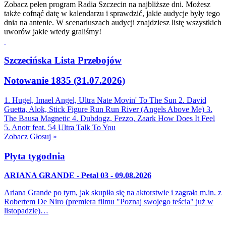
Zobacz pełen program Radia Szczecin na najbliższe dni. Możesz
także cofnąć datę w kalendarzu i sprawdzić, jakie audycje były tego
dnia na antenie. W scenariuszach audycji znajdziesz listę wszystkich
uworów jakie wtedy graliśmy!
Szczecińska Lista Przebojów
Notowanie 1835 (31.07.2026)
1. Hugel, Imael Angel, Ultra Nate
Movin' To The Sun
2. David
Guetta, Alok, Stick Figure
Run Run River (Angels Above Me)
3.
The Bausa
Magnetic
4. Dubdogz, Fezzo, Zaark
How Does It Feel
5. Anotr feat. 54 Ultra
Talk To You
Zobacz
Głosuj »
Płyta tygodnia
ARIANA GRANDE - Petal 03 - 09.08.2026
Ariana Grande po tym, jak skupiła się na aktorstwie i zagrała m.in. z
Robertem De Niro (premiera filmu "Poznaj swojego teścia" już w
listopadzie)…