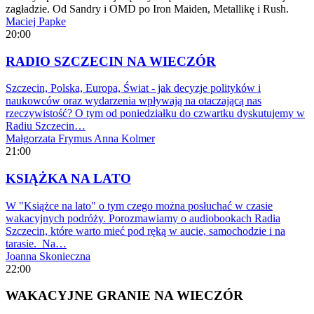
zagładzie. Od Sandry i OMD po Iron Maiden, Metallikę i Rush.
Maciej Papke
20:00
RADIO SZCZECIN NA WIECZÓR
Szczecin, Polska, Europa, Świat - jak decyzje polityków i
naukowców oraz wydarzenia wpływają na otaczającą nas
rzeczywistość? O tym od poniedziałku do czwartku dyskutujemy w
Radiu Szczecin…
Małgorzata Frymus
Anna Kolmer
21:00
KSIĄŻKA NA LATO
W "Książce na lato" o tym czego można posłuchać w czasie
wakacyjnych podróży. Porozmawiamy o audiobookach Radia
Szczecin, które warto mieć pod ręką w aucie, samochodzie i na
tarasie. Na…
Joanna Skonieczna
22:00
WAKACYJNE GRANIE NA WIECZÓR