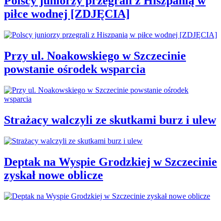
Polscy juniorzy przegrali z Hiszpanią w
piłce wodnej [ZDJĘCIA]
Przy ul. Noakowskiego w Szczecinie
powstanie ośrodek wsparcia
Strażacy walczyli ze skutkami burz i ulew
Deptak na Wyspie Grodzkiej w Szczecinie
zyskał nowe oblicze