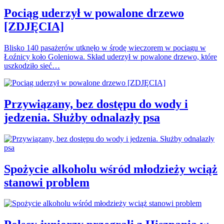
Pociąg uderzył w powalone drzewo
[ZDJĘCIA]
Blisko 140 pasażerów utknęło w środę wieczorem w pociągu w
Łoźnicy koło Goleniowa. Skład uderzył w powalone drzewo, które
uszkodziło sieć…
Przywiązany, bez dostępu do wody i
jedzenia. Służby odnalazły psa
Spożycie alkoholu wśród młodzieży wciąż
stanowi problem