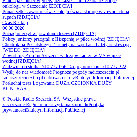
Fundacja Cancer Fighters przekazała 1 mln zł dla dziecięcej
onkologii w Szczecinie [ZDJĘCIA]
Ponad setka zawodników z całego świata startuje w zawodach na
supach [ZDJĘCIA]
Czas Reakcji
06.08.2026
Pociąg uderzył w powalone drzewo [ZDJĘCIA]
Polscy juniorzy przegrali z Hiszpanią w piłce wodnej [ZDJĘCIA]
Chodnik na Piłsudskiego: "kobiety na szpilkach balety odstawiają"
[WIDEO, ZDJĘCIA]
Zawodnicy Arkonii Szczecin walczą w kadrze w MŚ w piłce
wodnej [ZDJĘCIA]
Zadzwoń do studia: 510 777 666
Czujny non stop: 510 777 222
Wyślij do nas wiadomość
Prognoza pogody
radioszczecin.pl
radioszczecinextra.pl
radioszczecin.tv
Biuletyn Informacji Publicznej
Posłuchaj teraz
Logowanie
DUŻA CZCIONKA
DUŻY
KONTRAST
© Polskie Radio Szczecin SA. Wszystkie prawa
zastrzeżone.
Regulamin korzystania z portalu
Polityka
prywatności
Biuletyn Informacji Publicznej