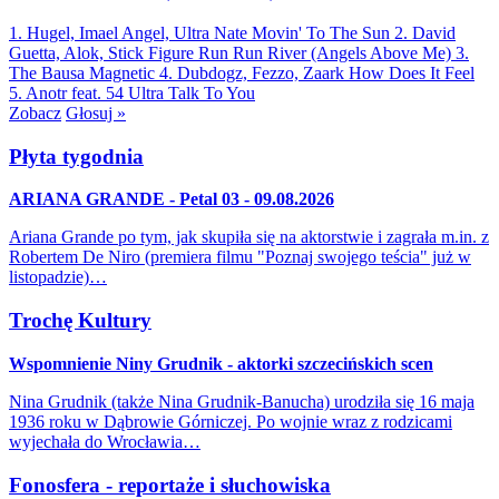
1. Hugel, Imael Angel, Ultra Nate
Movin' To The Sun
2. David
Guetta, Alok, Stick Figure
Run Run River (Angels Above Me)
3.
The Bausa
Magnetic
4. Dubdogz, Fezzo, Zaark
How Does It Feel
5. Anotr feat. 54 Ultra
Talk To You
Zobacz
Głosuj »
Płyta tygodnia
ARIANA GRANDE - Petal 03 - 09.08.2026
Ariana Grande po tym, jak skupiła się na aktorstwie i zagrała m.in. z
Robertem De Niro (premiera filmu "Poznaj swojego teścia" już w
listopadzie)…
Trochę Kultury
Wspomnienie Niny Grudnik - aktorki szczecińskich scen
Nina Grudnik (także Nina Grudnik-Banucha) urodziła się 16 maja
1936 roku w Dąbrowie Górniczej. Po wojnie wraz z rodzicami
wyjechała do Wrocławia…
Fonosfera - reportaże i słuchowiska