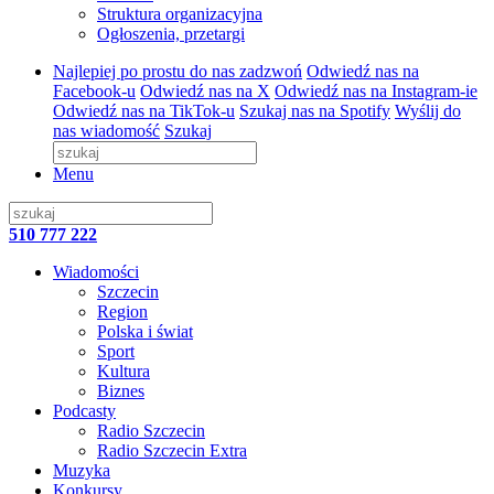
Struktura organizacyjna
Ogłoszenia, przetargi
Najlepiej po prostu do nas zadzwoń
Odwiedź nas na
Facebook-u
Odwiedź nas na X
Odwiedź nas na Instagram-ie
Odwiedź nas na TikTok-u
Szukaj nas na Spotify
Wyślij do
nas wiadomość
Szukaj
Menu
510 777 222
Wiadomości
Szczecin
Region
Polska i świat
Sport
Kultura
Biznes
Podcasty
Radio Szczecin
Radio Szczecin Extra
Muzyka
Konkursy