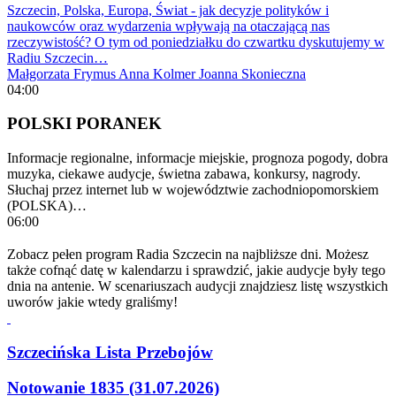
Szczecin, Polska, Europa, Świat - jak decyzje polityków i
naukowców oraz wydarzenia wpływają na otaczającą nas
rzeczywistość? O tym od poniedziałku do czwartku dyskutujemy w
Radiu Szczecin…
Małgorzata Frymus
Anna Kolmer
Joanna Skonieczna
04:00
POLSKI PORANEK
Informacje regionalne, informacje miejskie, prognoza pogody, dobra
muzyka, ciekawe audycje, świetna zabawa, konkursy, nagrody.
Słuchaj przez internet lub w województwie zachodniopomorskiem
(POLSKA)…
06:00
Zobacz pełen program Radia Szczecin na najbliższe dni. Możesz
także cofnąć datę w kalendarzu i sprawdzić, jakie audycje były tego
dnia na antenie. W scenariuszach audycji znajdziesz listę wszystkich
uworów jakie wtedy graliśmy!
Szczecińska Lista Przebojów
Notowanie 1835 (31.07.2026)