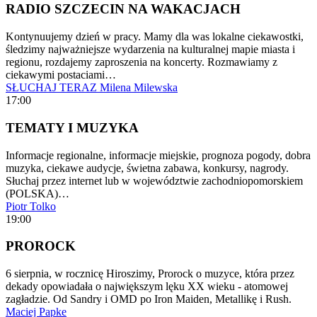
RADIO SZCZECIN NA WAKACJACH
Kontynuujemy dzień w pracy. Mamy dla was lokalne ciekawostki,
śledzimy najważniejsze wydarzenia na kulturalnej mapie miasta i
regionu, rozdajemy zaproszenia na koncerty. Rozmawiamy z
ciekawymi postaciami…
SŁUCHAJ TERAZ
Milena Milewska
17:00
TEMATY I MUZYKA
Informacje regionalne, informacje miejskie, prognoza pogody, dobra
muzyka, ciekawe audycje, świetna zabawa, konkursy, nagrody.
Słuchaj przez internet lub w województwie zachodniopomorskiem
(POLSKA)…
Piotr Tolko
19:00
PROROCK
6 sierpnia, w rocznicę Hiroszimy, Prorock o muzyce, która przez
dekady opowiadała o największym lęku XX wieku - atomowej
zagładzie. Od Sandry i OMD po Iron Maiden, Metallikę i Rush.
Maciej Papke