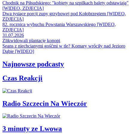
Chodnik na Piłsudskiego: "kobiety na szpilkach balety odstawiają"
[WIDEO, ZDJĘCIA]
Dwa tysiące porcji zupy grzybowej pod Kołobrzegiem [WIDEO,
ZDJECIA]
82. rocznica wybuchu Powstania Warszawskiego [WIDEO,
ZDJĘCIA]
31.07.2026
Zlikwidowali plantację konopi
Seans z niechcianymi gośćmi w tle? Komary wróciły nad Jezioro
Dąbie [WIDEO]
Najnowsze podcasty
Czas Reakcji
Radio Szczecin Na Wieczór
3 minuty ze Lwowa