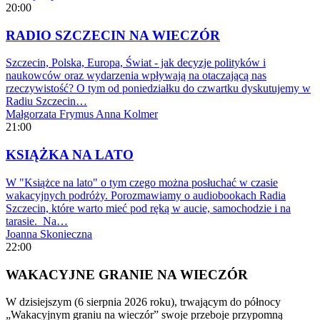
20:00
RADIO SZCZECIN NA WIECZÓR
Szczecin, Polska, Europa, Świat - jak decyzje polityków i
naukowców oraz wydarzenia wpływają na otaczającą nas
rzeczywistość? O tym od poniedziałku do czwartku dyskutujemy w
Radiu Szczecin…
Małgorzata Frymus
Anna Kolmer
21:00
KSIĄŻKA NA LATO
W "Książce na lato" o tym czego można posłuchać w czasie
wakacyjnych podróży. Porozmawiamy o audiobookach Radia
Szczecin, które warto mieć pod ręką w aucie, samochodzie i na
tarasie. Na…
Joanna Skonieczna
22:00
WAKACYJNE GRANIE NA WIECZÓR
W dzisiejszym (6 sierpnia 2026 roku), trwającym do północy
„Wakacyjnym graniu na wieczór” swoje przeboje przypomną