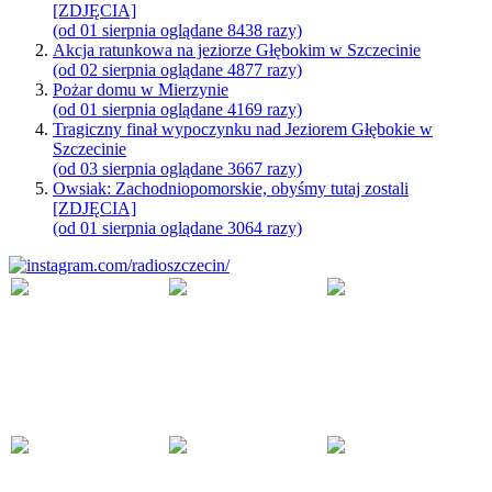
[ZDJĘCIA]
(od 01 sierpnia oglądane 8438 razy)
Akcja ratunkowa na jeziorze Głębokim w Szczecinie
(od 02 sierpnia oglądane 4877 razy)
Pożar domu w Mierzynie
(od 01 sierpnia oglądane 4169 razy)
Tragiczny finał wypoczynku nad Jeziorem Głębokie w
Szczecinie
(od 03 sierpnia oglądane 3667 razy)
Owsiak: Zachodniopomorskie, obyśmy tutaj zostali
[ZDJĘCIA]
(od 01 sierpnia oglądane 3064 razy)