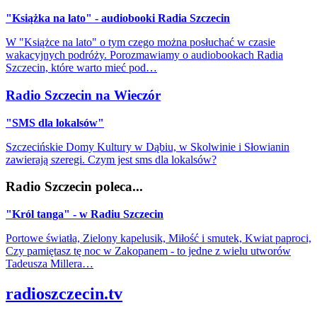
"Książka na lato" - audiobooki Radia Szczecin
W "Książce na lato" o tym czego można posłuchać w czasie
wakacyjnych podróży. Porozmawiamy o audiobookach Radia
Szczecin, które warto mieć pod…
Radio Szczecin na Wieczór
"SMS dla lokalsów"
Szczecińskie Domy Kultury w Dąbiu, w Skolwinie i Słowianin
zawierają szeregi. Czym jest sms dla lokalsów?
Radio Szczecin poleca...
"Król tanga" - w Radiu Szczecin
Portowe światła, Zielony kapelusik, Miłość i smutek, Kwiat paproci,
Czy pamiętasz tę noc w Zakopanem - to jedne z wielu utworów
Tadeusza Millera…
radioszczecin.tv