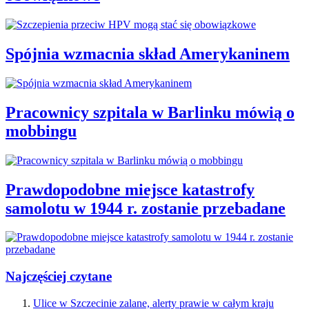
Spójnia wzmacnia skład Amerykaninem
Pracownicy szpitala w Barlinku mówią o
mobbingu
Prawdopodobne miejsce katastrofy
samolotu w 1944 r. zostanie przebadane
Najczęściej czytane
Ulice w Szczecinie zalane, alerty prawie w całym kraju