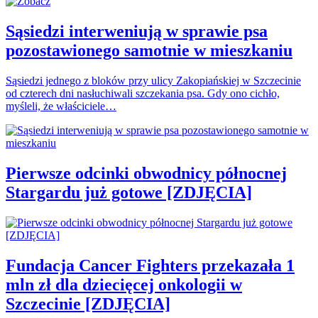
Sąsiedzi interweniują w sprawie psa
pozostawionego samotnie w mieszkaniu
Sąsiedzi jednego z bloków przy ulicy Zakopiańskiej w Szczecinie
od czterech dni nasłuchiwali szczekania psa. Gdy ono cichło,
myśleli, że właściciele…
Pierwsze odcinki obwodnicy północnej
Stargardu już gotowe [ZDJĘCIA]
Fundacja Cancer Fighters przekazała 1
mln zł dla dziecięcej onkologii w
Szczecinie [ZDJĘCIA]