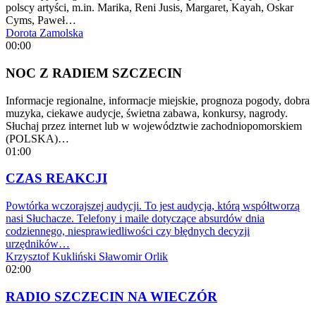
polscy artyści, m.in. Marika, Reni Jusis, Margaret, Kayah, Oskar
Cyms, Paweł…
Dorota Zamolska
00:00
NOC Z RADIEM SZCZECIN
Informacje regionalne, informacje miejskie, prognoza pogody, dobra
muzyka, ciekawe audycje, świetna zabawa, konkursy, nagrody.
Słuchaj przez internet lub w województwie zachodniopomorskiem
(POLSKA)…
01:00
CZAS REAKCJI
Powtórka wczorajszej audycji. To jest audycja, którą współtworzą
nasi Słuchacze. Telefony i maile dotyczące absurdów dnia
codziennego, niesprawiedliwości czy błędnych decyzji
urzędników…
Krzysztof Kukliński
Sławomir Orlik
02:00
RADIO SZCZECIN NA WIECZÓR