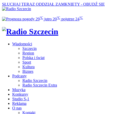
SŁUCHAJ TERAZ
ODDZIAŁ ZAMKNIĘTY - OBUDŹ SIĘ
°C
°C
°C
29
jutro
20
pojutrze
24
Wiadomości
Szczecin
Region
Polska i świat
Sport
Kultura
Biznes
Podcasty
Radio Szczecin
Radio Szczecin Extra
Muzyka
Konkursy
Studio S-1
Reklama
O nas
Kontakt