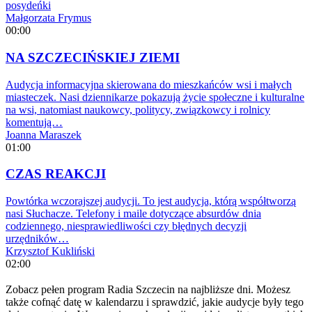
posydeńki
Małgorzata Frymus
00:00
NA SZCZECIŃSKIEJ ZIEMI
Audycja informacyjna skierowana do mieszkańców wsi i małych
miasteczek. Nasi dziennikarze pokazują życie społeczne i kulturalne
na wsi, natomiast naukowcy, politycy, związkowcy i rolnicy
komentują…
Joanna Maraszek
01:00
CZAS REAKCJI
Powtórka wczorajszej audycji. To jest audycja, którą współtworzą
nasi Słuchacze. Telefony i maile dotyczące absurdów dnia
codziennego, niesprawiedliwości czy błędnych decyzji
urzędników…
Krzysztof Kukliński
02:00
Zobacz pełen program Radia Szczecin na najbliższe dni. Możesz
także cofnąć datę w kalendarzu i sprawdzić, jakie audycje były tego