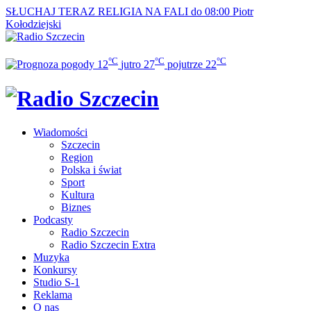
SŁUCHAJ TERAZ
RELIGIA NA FALI do 08:00
Piotr
Kołodziejski
°C
°C
°C
12
jutro
27
pojutrze
22
Wiadomości
Szczecin
Region
Polska i świat
Sport
Kultura
Biznes
Podcasty
Radio Szczecin
Radio Szczecin Extra
Muzyka
Konkursy
Studio S-1
Reklama
O nas