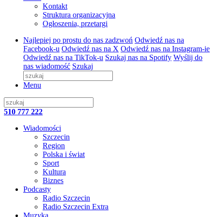
Kontakt
Struktura organizacyjna
Ogłoszenia, przetargi
Najlepiej po prostu do nas zadzwoń
Odwiedź nas na
Facebook-u
Odwiedź nas na X
Odwiedź nas na Instagram-ie
Odwiedź nas na TikTok-u
Szukaj nas na Spotify
Wyślij do
nas wiadomość
Szukaj
Menu
510 777 222
Wiadomości
Szczecin
Region
Polska i świat
Sport
Kultura
Biznes
Podcasty
Radio Szczecin
Radio Szczecin Extra
Muzyka