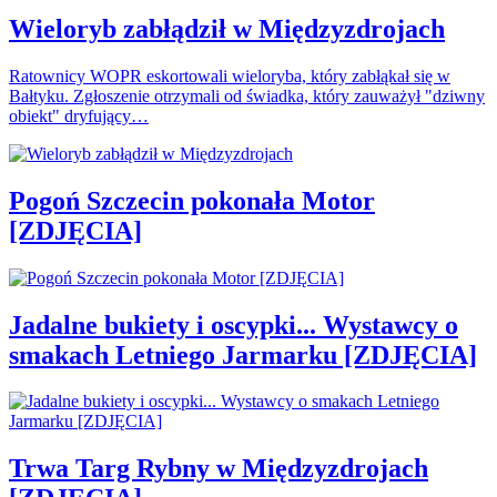
Wieloryb zabłądził w Międzyzdrojach
Ratownicy WOPR eskortowali wieloryba, który zabłąkał się w
Bałtyku. Zgłoszenie otrzymali od świadka, który zauważył "dziwny
obiekt" dryfujący…
Pogoń Szczecin pokonała Motor
[ZDJĘCIA]
Jadalne bukiety i oscypki... Wystawcy o
smakach Letniego Jarmarku [ZDJĘCIA]
Trwa Targ Rybny w Międzyzdrojach