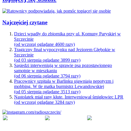
Najczęściej czytane
Dzieci wpadły do zbiornika przy ul. Komuny Paryskiej w
Szczecinie
(od wczoraj oglądane 4600 razy)
Tragiczny finał wypoczynku nad Jeziorem Głębokie w
Szczecinie
(od 03 sierpnia oglądane 3899 razy)
Sąsiedzi interweniują w sprawie psa pozostawionego
samotnie w mieszkaniu
(od 06 sierpnia oglądane 3794 razy)
Pracownicy szpitala w Barlinku ujawniają nepotyzm i
mobbing. W tle matka burmistrz Lewandowskiej
(od 05 sierpnia oglądane 3513 razy)
Nastolatek miał rany kłute. Interweniował śmigłowiec LPR
(od wczoraj oglądane 3284 razy)