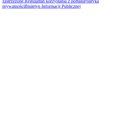
zastrzeżone.
Regulamin korzystania z portalu
Polityka
prywatności
Biuletyn Informacji Publicznej