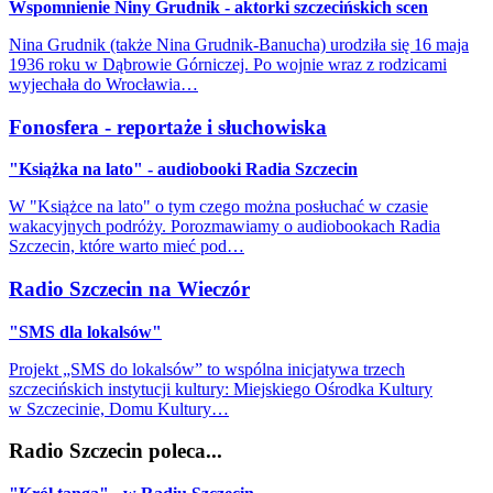
Wspomnienie Niny Grudnik - aktorki szczecińskich scen
Nina Grudnik (także Nina Grudnik-Banucha) urodziła się 16 maja
1936 roku w Dąbrowie Górniczej. Po wojnie wraz z rodzicami
wyjechała do Wrocławia…
Fonosfera - reportaże i słuchowiska
"Książka na lato" - audiobooki Radia Szczecin
W "Książce na lato" o tym czego można posłuchać w czasie
wakacyjnych podróży. Porozmawiamy o audiobookach Radia
Szczecin, które warto mieć pod…
Radio Szczecin na Wieczór
"SMS dla lokalsów"
Projekt „SMS do lokalsów” to wspólna inicjatywa trzech
szczecińskich instytucji kultury: Miejskiego Ośrodka Kultury
w Szczecinie, Domu Kultury…
Radio Szczecin poleca...