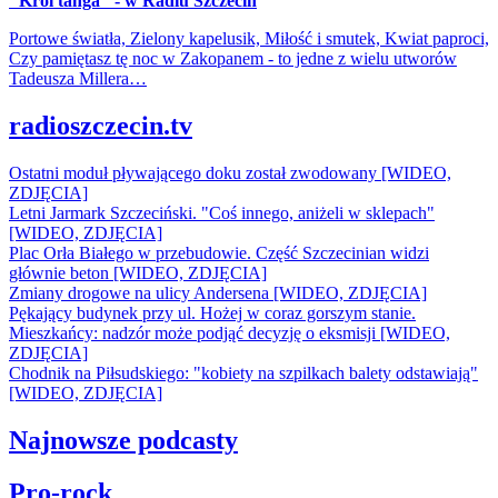
"Król tanga" - w Radiu Szczecin
Portowe światła, Zielony kapelusik, Miłość i smutek, Kwiat paproci,
Czy pamiętasz tę noc w Zakopanem - to jedne z wielu utworów
Tadeusza Millera…
radioszczecin.tv
Ostatni moduł pływającego doku został zwodowany [WIDEO,
ZDJĘCIA]
Letni Jarmark Szczeciński. "Coś innego, aniżeli w sklepach"
[WIDEO, ZDJĘCIA]
Plac Orła Białego w przebudowie. Część Szczecinian widzi
głównie beton [WIDEO, ZDJĘCIA]
Zmiany drogowe na ulicy Andersena [WIDEO, ZDJĘCIA]
Pękający budynek przy ul. Hożej w coraz gorszym stanie.
Mieszkańcy: nadzór może podjąć decyzję o eksmisji [WIDEO,
ZDJĘCIA]
Chodnik na Piłsudskiego: "kobiety na szpilkach balety odstawiają"
[WIDEO, ZDJĘCIA]
Najnowsze podcasty
Pro-rock