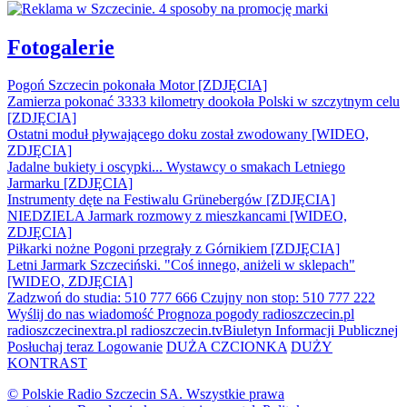
Fotogalerie
Pogoń Szczecin pokonała Motor [ZDJĘCIA]
Zamierza pokonać 3333 kilometry dookoła Polski w szczytnym celu
[ZDJĘCIA]
Ostatni moduł pływającego doku został zwodowany [WIDEO,
ZDJĘCIA]
Jadalne bukiety i oscypki... Wystawcy o smakach Letniego
Jarmarku [ZDJĘCIA]
Instrumenty dęte na Festiwalu Grünebergów [ZDJĘCIA]
NIEDZIELA Jarmark rozmowy z mieszkancami [WIDEO,
ZDJĘCIA]
Piłkarki nożne Pogoni przegrały z Górnikiem [ZDJĘCIA]
Letni Jarmark Szczeciński. "Coś innego, aniżeli w sklepach"
[WIDEO, ZDJĘCIA]
Zadzwoń do studia: 510 777 666
Czujny non stop: 510 777 222
Wyślij do nas wiadomość
Prognoza pogody
radioszczecin.pl
radioszczecinextra.pl
radioszczecin.tv
Biuletyn Informacji Publicznej
Posłuchaj teraz
Logowanie
DUŻA CZCIONKA
DUŻY
KONTRAST
© Polskie Radio Szczecin SA. Wszystkie prawa