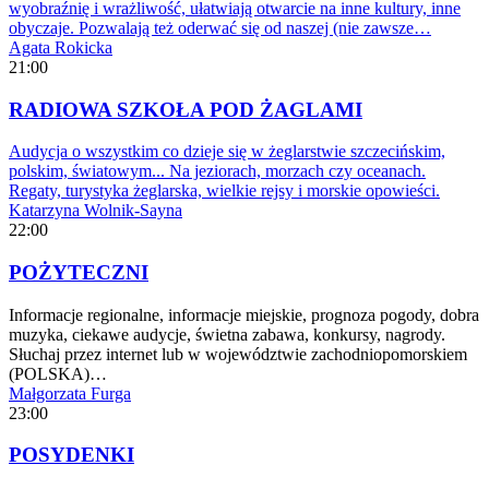
wyobraźnię i wrażliwość, ułatwiają otwarcie na inne kultury, inne
obyczaje. Pozwalają też oderwać się od naszej (nie zawsze…
Agata Rokicka
21:00
RADIOWA SZKOŁA POD ŻAGLAMI
Audycja o wszystkim co dzieje się w żeglarstwie szczecińskim,
polskim, światowym... Na jeziorach, morzach czy oceanach.
Regaty, turystyka żeglarska, wielkie rejsy i morskie opowieści.
Katarzyna Wolnik-Sayna
22:00
POŻYTECZNI
Informacje regionalne, informacje miejskie, prognoza pogody, dobra
muzyka, ciekawe audycje, świetna zabawa, konkursy, nagrody.
Słuchaj przez internet lub w województwie zachodniopomorskiem
(POLSKA)…
Małgorzata Furga
23:00
POSYDENKI