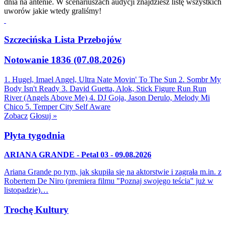
dnia na antenie. W scenariuszach audycji znajdziesz listę wszystkich
uworów jakie wtedy graliśmy!
Szczecińska Lista Przebojów
Notowanie 1836 (07.08.2026)
1. Hugel, Imael Angel, Ultra Nate
Movin' To The Sun
2. Sombr
My
Body Isn't Ready
3. David Guetta, Alok, Stick Figure
Run Run
River (Angels Above Me)
4. DJ Goja, Jason Derulo, Melody
Mi
Chico
5. Temper City
Self Aware
Zobacz
Głosuj »
Płyta tygodnia
ARIANA GRANDE - Petal 03 - 09.08.2026
Ariana Grande po tym, jak skupiła się na aktorstwie i zagrała m.in. z
Robertem De Niro (premiera filmu "Poznaj swojego teścia" już w
listopadzie)…
Trochę Kultury