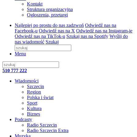
Kontakt
Struktura organizacyjna
Ogłoszenia, przetargi
Najlepiej po prostu do nas zadzwoń
Odwiedź nas na
Facebook-u
Odwiedź nas na X
Odwiedź nas na Instagram-ie
Odwiedź nas na TikTok-u
Szukaj nas na Spotify
Wyślij do
nas wiadomość
Szukaj
Menu
510 777 222
Wiadomości
Szczecin
Region
Polska i świat
Sport
Kultura
Biznes
Podcasty
Radio Szczecin
Radio Szczecin Extra
Muzyka