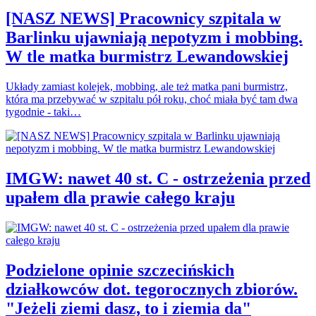
[NASZ NEWS] Pracownicy szpitala w
Barlinku ujawniają nepotyzm i mobbing.
W tle matka burmistrz Lewandowskiej
Układy zamiast kolejek, mobbing, ale też matka pani burmistrz,
która ma przebywać w szpitalu pół roku, choć miała być tam dwa
tygodnie - taki…
IMGW: nawet 40 st. C - ostrzeżenia przed
upałem dla prawie całego kraju
Podzielone opinie szczecińskich
działkowców dot. tegorocznych zbiorów.
"Jeżeli ziemi dasz, to i ziemia da"