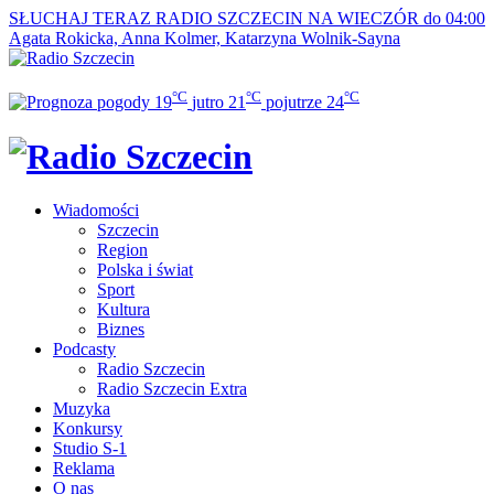
SŁUCHAJ TERAZ
RADIO SZCZECIN NA WIECZÓR do 04:00
Agata Rokicka, Anna Kolmer, Katarzyna Wolnik-Sayna
°C
°C
°C
19
jutro
21
pojutrze
24
Wiadomości
Szczecin
Region
Polska i świat
Sport
Kultura
Biznes
Podcasty
Radio Szczecin
Radio Szczecin Extra
Muzyka
Konkursy
Studio S-1
Reklama
O nas