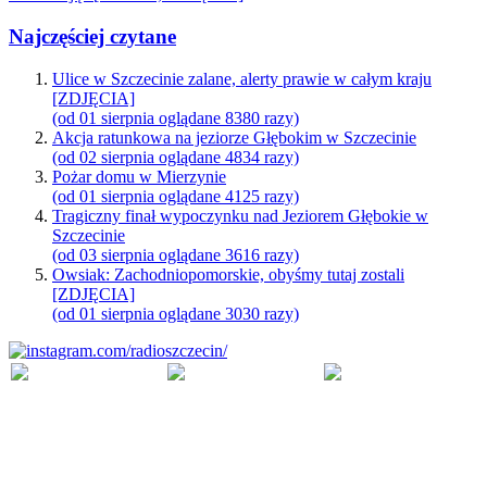
Najczęściej czytane
Ulice w Szczecinie zalane, alerty prawie w całym kraju
[ZDJĘCIA]
(od 01 sierpnia oglądane 8380 razy)
Akcja ratunkowa na jeziorze Głębokim w Szczecinie
(od 02 sierpnia oglądane 4834 razy)
Pożar domu w Mierzynie
(od 01 sierpnia oglądane 4125 razy)
Tragiczny finał wypoczynku nad Jeziorem Głębokie w
Szczecinie
(od 03 sierpnia oglądane 3616 razy)
Owsiak: Zachodniopomorskie, obyśmy tutaj zostali
[ZDJĘCIA]
(od 01 sierpnia oglądane 3030 razy)