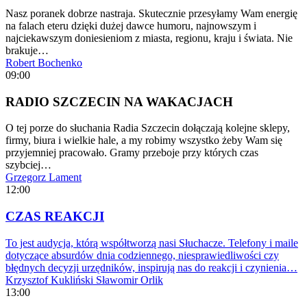
Nasz poranek dobrze nastraja. Skutecznie przesyłamy Wam energię
na falach eteru dzięki dużej dawce humoru, najnowszym i
najciekawszym doniesieniom z miasta, regionu, kraju i świata. Nie
brakuje…
Robert Bochenko
09:00
RADIO SZCZECIN NA WAKACJACH
O tej porze do słuchania Radia Szczecin dołączają kolejne sklepy,
firmy, biura i wielkie hale, a my robimy wszystko żeby Wam się
przyjemniej pracowało. Gramy przeboje przy których czas
szybciej…
Grzegorz Lament
12:00
CZAS REAKCJI
To jest audycja, którą współtworzą nasi Słuchacze. Telefony i maile
dotyczące absurdów dnia codziennego, niesprawiedliwości czy
błędnych decyzji urzędników, inspirują nas do reakcji i czynienia…
Krzysztof Kukliński
Sławomir Orlik
13:00