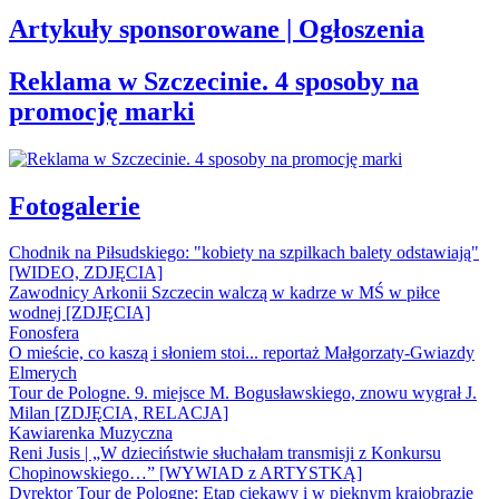
Artykuły sponsorowane | Ogłoszenia
Reklama w Szczecinie. 4 sposoby na
promocję marki
Fotogalerie
Chodnik na Piłsudskiego: "kobiety na szpilkach balety odstawiają"
[WIDEO, ZDJĘCIA]
Zawodnicy Arkonii Szczecin walczą w kadrze w MŚ w piłce
wodnej [ZDJĘCIA]
Fonosfera
O mieście, co kaszą i słoniem stoi... reportaż Małgorzaty-Gwiazdy
Elmerych
Tour de Pologne. 9. miejsce M. Bogusławskiego, znowu wygrał J.
Milan [ZDJĘCIA, RELACJA]
Kawiarenka Muzyczna
Reni Jusis | „W dzieciństwie słuchałam transmisji z Konkursu
Chopinowskiego…” [WYWIAD z ARTYSTKĄ]
Dyrektor Tour de Pologne: Etap ciekawy i w pięknym krajobrazie