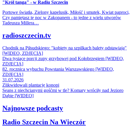
"Król tanga" - w Radiu Szczecin
Portowe światła, Zielony kapelusik, Miłość i smutek, Kwiat paproci,
Czy pamiętasz tę noc w Zakopanem - to jedne z wielu utworów
Tadeusza Millera…
radioszczecin.tv
Chodnik na Piłsudskiego: "kobiety na szpilkach balety odstawiają"
[WIDEO, ZDJĘCIA]
Dwa tysiące porcji zupy grzybowej pod Kołobrzegiem [WIDEO,
ZDJECIA]
82. rocznica wybuchu Powstania Warszawskiego [WIDEO,
ZDJĘCIA]
31.07.2026
Zlikwidowali plantację konopi
Seans z niechcianymi gośćmi w tle? Komary wróciły nad Jezioro
Dąbie [WIDEO]
Najnowsze podcasty
Radio Szczecin Na Wieczór