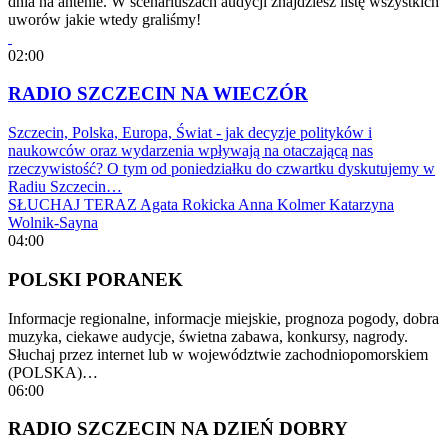
dnia na antenie. W scenariuszach audycji znajdziesz listę wszystkich
uworów jakie wtedy graliśmy!
02:00
RADIO SZCZECIN NA WIECZÓR
Szczecin, Polska, Europa, Świat - jak decyzje polityków i
naukowców oraz wydarzenia wpływają na otaczającą nas
rzeczywistość? O tym od poniedziałku do czwartku dyskutujemy w
Radiu Szczecin…
SŁUCHAJ TERAZ
Agata Rokicka
Anna Kolmer
Katarzyna
Wolnik-Sayna
04:00
POLSKI PORANEK
Informacje regionalne, informacje miejskie, prognoza pogody, dobra
muzyka, ciekawe audycje, świetna zabawa, konkursy, nagrody.
Słuchaj przez internet lub w województwie zachodniopomorskiem
(POLSKA)…
06:00
RADIO SZCZECIN NA DZIEŃ DOBRY