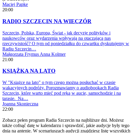
Maciej Papke
20:00
RADIO SZCZECIN NA WIECZÓR
Szczecin, Polska, Europa, Świat - jak decyzje polityków i
naukowców oraz wydarzenia wpływają na otaczającą nas
rzeczywistość? O tym od poniedziałku do czwartku dyskutujemy w
Radiu Szczecin…
Małgorzata Frymus
Anna Kolmer
21:00
KSIĄŻKA NA LATO
W "Książce na lato" o tym czego można posłuchać w czasie
wakacyjnych podróży. Porozmawiamy o audiobookach Radia
Szczecin, które warto mieć pod ręką w aucie, samochodzie i na
tarasie. Na…
Joanna Skonieczna
22:00
Zobacz pełen program Radia Szczecin na najbliższe dni. Możesz
także cofnąć datę w kalendarzu i sprawdzić, jakie audycje były tego
dnia na antenie. W scenariuszach audycji znajdziesz listę wszystkich