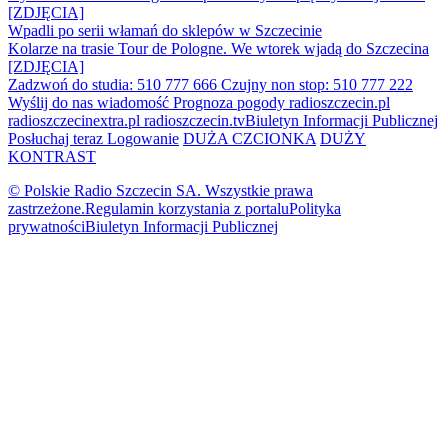
[ZDJĘCIA]
Wpadli po serii włamań do sklepów w Szczecinie
Kolarze na trasie Tour de Pologne. We wtorek wjadą do Szczecina
[ZDJĘCIA]
Zadzwoń do studia: 510 777 666
Czujny non stop: 510 777 222
Wyślij do nas wiadomość
Prognoza pogody
radioszczecin.pl
radioszczecinextra.pl
radioszczecin.tv
Biuletyn Informacji Publicznej
Posłuchaj teraz
Logowanie
DUŻA CZCIONKA
DUŻY
KONTRAST
© Polskie Radio Szczecin SA. Wszystkie prawa
zastrzeżone.
Regulamin korzystania z portalu
Polityka
prywatności
Biuletyn Informacji Publicznej