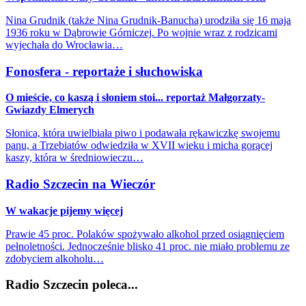
Nina Grudnik (także Nina Grudnik-Banucha) urodziła się 16 maja
1936 roku w Dąbrowie Górniczej. Po wojnie wraz z rodzicami
wyjechała do Wrocławia…
Fonosfera - reportaże i słuchowiska
O mieście, co kaszą i słoniem stoi... reportaż Małgorzaty-
Gwiazdy Elmerych
Słonica, która uwielbiała piwo i podawała rękawiczkę swojemu
panu, a Trzebiatów odwiedziła w XVII wieku i micha gorącej
kaszy, która w średniowieczu…
Radio Szczecin na Wieczór
W wakacje pijemy więcej
Prawie 45 proc. Polaków spożywało alkohol przed osiągnięciem
pełnoletności. Jednocześnie blisko 41 proc. nie miało problemu ze
zdobyciem alkoholu…
Radio Szczecin poleca...