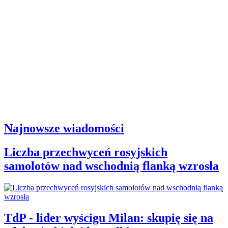
Najnowsze wiadomości
Liczba przechwyceń rosyjskich
samolotów nad wschodnią flanką wzrosła
TdP - lider wyścigu Milan: skupię się na