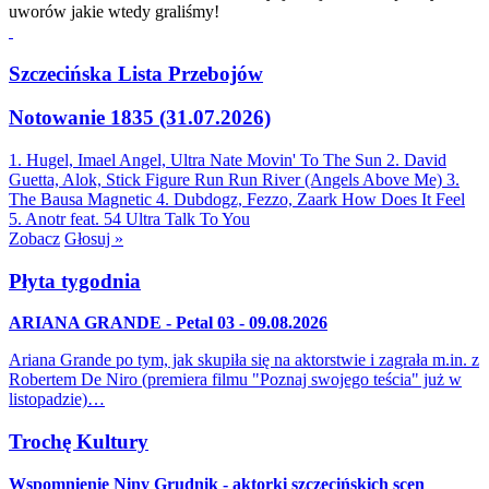
uworów jakie wtedy graliśmy!
Szczecińska Lista Przebojów
Notowanie 1835 (31.07.2026)
1. Hugel, Imael Angel, Ultra Nate
Movin' To The Sun
2. David
Guetta, Alok, Stick Figure
Run Run River (Angels Above Me)
3.
The Bausa
Magnetic
4. Dubdogz, Fezzo, Zaark
How Does It Feel
5. Anotr feat. 54 Ultra
Talk To You
Zobacz
Głosuj »
Płyta tygodnia
ARIANA GRANDE - Petal 03 - 09.08.2026
Ariana Grande po tym, jak skupiła się na aktorstwie i zagrała m.in. z
Robertem De Niro (premiera filmu "Poznaj swojego teścia" już w
listopadzie)…
Trochę Kultury
Wspomnienie Niny Grudnik - aktorki szczecińskich scen