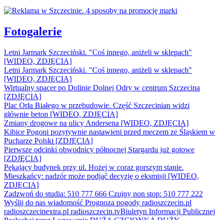
Fotogalerie
Letni Jarmark Szczeciński. "Coś innego, aniżeli w sklepach"
[WIDEO, ZDJĘCIA]
Letni Jarmark Szczeciński. "Coś innego, aniżeli w sklepach"
[WIDEO, ZDJĘCIA]
Wirtualny spacer po Dolinie Dolnej Odry w centrum Szczecina
[ZDJĘCIA]
Plac Orła Białego w przebudowie. Część Szczecinian widzi
głównie beton [WIDEO, ZDJĘCIA]
Zmiany drogowe na ulicy Andersena [WIDEO, ZDJĘCIA]
Kibice Pogoni pozytywnie nastawieni przed meczem ze Śląskiem w
Pucharze Polski [ZDJĘCIA]
Pierwsze odcinki obwodnicy północnej Stargardu już gotowe
[ZDJĘCIA]
Pękający budynek przy ul. Hożej w coraz gorszym stanie.
Mieszkańcy: nadzór może podjąć decyzję o eksmisji [WIDEO,
ZDJĘCIA]
Zadzwoń do studia: 510 777 666
Czujny non stop: 510 777 222
Wyślij do nas wiadomość
Prognoza pogody
radioszczecin.pl
radioszczecinextra.pl
radioszczecin.tv
Biuletyn Informacji Publicznej