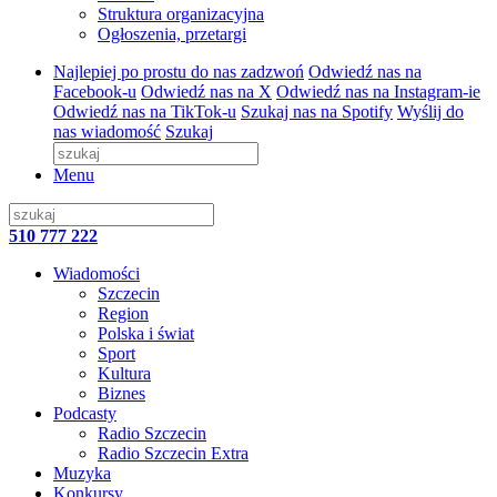
Struktura organizacyjna
Ogłoszenia, przetargi
Najlepiej po prostu do nas zadzwoń
Odwiedź nas na
Facebook-u
Odwiedź nas na X
Odwiedź nas na Instagram-ie
Odwiedź nas na TikTok-u
Szukaj nas na Spotify
Wyślij do
nas wiadomość
Szukaj
Menu
510 777 222
Wiadomości
Szczecin
Region
Polska i świat
Sport
Kultura
Biznes
Podcasty
Radio Szczecin
Radio Szczecin Extra
Muzyka
Konkursy