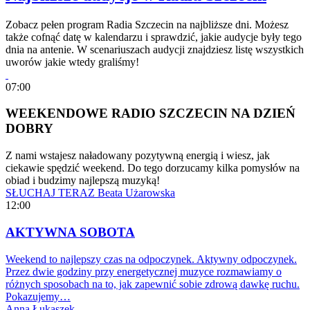
Zobacz pełen program Radia Szczecin na najbliższe dni. Możesz
także cofnąć datę w kalendarzu i sprawdzić, jakie audycje były tego
dnia na antenie. W scenariuszach audycji znajdziesz listę wszystkich
uworów jakie wtedy graliśmy!
07:00
WEEKENDOWE RADIO SZCZECIN NA DZIEŃ
DOBRY
Z nami wstajesz naładowany pozytywną energią i wiesz, jak
ciekawie spędzić weekend. Do tego dorzucamy kilka pomysłów na
obiad i budzimy najlepszą muzyką!
SŁUCHAJ TERAZ
Beata Użarowska
12:00
AKTYWNA SOBOTA
Weekend to najlepszy czas na odpoczynek. Aktywny odpoczynek.
Przez dwie godziny przy energetycznej muzyce rozmawiamy o
różnych sposobach na to, jak zapewnić sobie zdrową dawkę ruchu.
Pokazujemy…
Anna Łukaszek