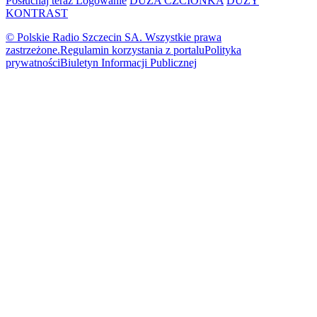
Posłuchaj teraz
Logowanie
DUŻA CZCIONKA
DUŻY
KONTRAST
© Polskie Radio Szczecin SA. Wszystkie prawa
zastrzeżone.
Regulamin korzystania z portalu
Polityka
prywatności
Biuletyn Informacji Publicznej