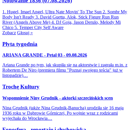
Notowanie 1836 (07.08.2026)
1. Hugel, Imael Angel, Ultra Nate
Movin' To The Sun
2. Sombr
My
Body Isn't Ready
3. David Guetta, Alok, Stick Figure
Run Run
River (Angels Above Me)
4. DJ Goja, Jason Derulo, Melody
Mi
Chico
5. Temper City
Self Aware
Zobacz
Głosuj »
Płyta tygodnia
ARIANA GRANDE - Petal 03 - 09.08.2026
Ariana Grande po tym, jak skupiła się na aktorstwie i zagrała m.in. z
Robertem De Niro (premiera filmu "Poznaj swojego teścia" już w
listopadzie)…
Trochę Kultury
Wspomnienie Niny Grudnik - aktorki szczecińskich scen
Nina Grudnik (także Nina Grudnik-Banucha) urodziła się 16 maja
1936 roku w Dąbrowie Górniczej. Po wojnie wraz z rodzicami
wyjechała do Wrocławia…
Fonosfera - reportaże i słuchowiska