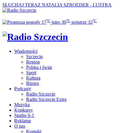
SŁUCHAJ TERAZ
NATALIA SZROEDER - LUSTRA
°C
°C
°C
17
jutro
30
pojutrze
32
Wiadomości
Szczecin
Region
Polska i świat
Sport
Kultura
Biznes
Podcasty
Radio Szczecin
Radio Szczecin Extra
Muzyka
Konkursy
Studio S-1
Reklama
O nas
Kontakt