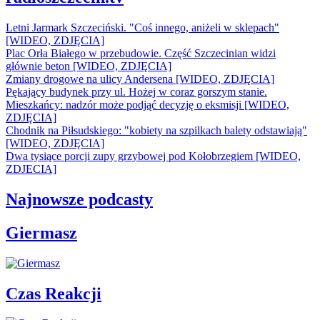
Letni Jarmark Szczeciński. "Coś innego, aniżeli w sklepach"
[WIDEO, ZDJĘCIA]
Plac Orła Białego w przebudowie. Część Szczecinian widzi
głównie beton [WIDEO, ZDJĘCIA]
Zmiany drogowe na ulicy Andersena [WIDEO, ZDJĘCIA]
Pękający budynek przy ul. Hożej w coraz gorszym stanie.
Mieszkańcy: nadzór może podjąć decyzję o eksmisji [WIDEO,
ZDJĘCIA]
Chodnik na Piłsudskiego: "kobiety na szpilkach balety odstawiają"
[WIDEO, ZDJĘCIA]
Dwa tysiące porcji zupy grzybowej pod Kołobrzegiem [WIDEO,
ZDJECIA]
Najnowsze podcasty
Giermasz
Czas Reakcji