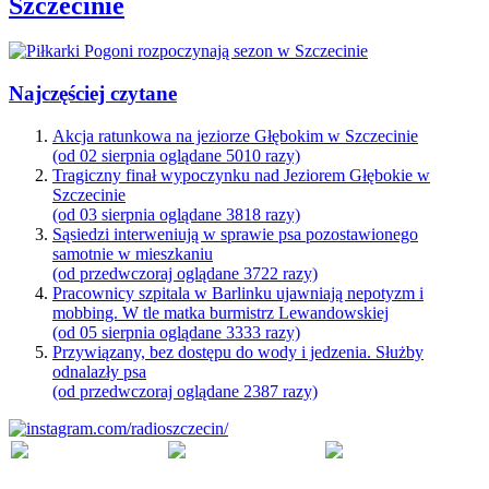
Szczecinie
Najczęściej czytane
Akcja ratunkowa na jeziorze Głębokim w Szczecinie
(od 02 sierpnia oglądane 5010 razy)
Tragiczny finał wypoczynku nad Jeziorem Głębokie w
Szczecinie
(od 03 sierpnia oglądane 3818 razy)
Sąsiedzi interweniują w sprawie psa pozostawionego
samotnie w mieszkaniu
(od przedwczoraj oglądane 3722 razy)
Pracownicy szpitala w Barlinku ujawniają nepotyzm i
mobbing. W tle matka burmistrz Lewandowskiej
(od 05 sierpnia oglądane 3333 razy)
Przywiązany, bez dostępu do wody i jedzenia. Służby
odnalazły psa
(od przedwczoraj oglądane 2387 razy)