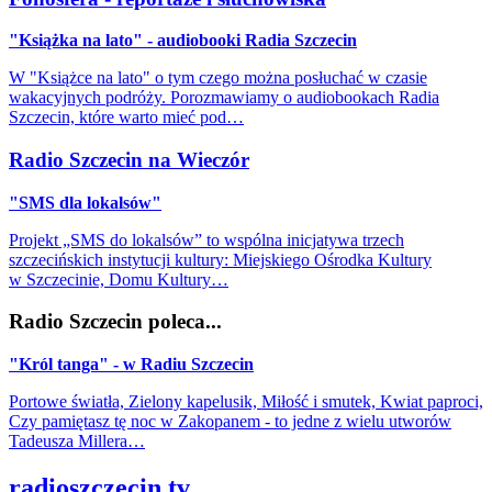
"Książka na lato" - audiobooki Radia Szczecin
W "Książce na lato" o tym czego można posłuchać w czasie
wakacyjnych podróży. Porozmawiamy o audiobookach Radia
Szczecin, które warto mieć pod…
Radio Szczecin na Wieczór
"SMS dla lokalsów"
Projekt „SMS do lokalsów” to wspólna inicjatywa trzech
szczecińskich instytucji kultury: Miejskiego Ośrodka Kultury
w Szczecinie, Domu Kultury…
Radio Szczecin poleca...
"Król tanga" - w Radiu Szczecin
Portowe światła, Zielony kapelusik, Miłość i smutek, Kwiat paproci,
Czy pamiętasz tę noc w Zakopanem - to jedne z wielu utworów
Tadeusza Millera…
radioszczecin.tv