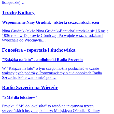
listopadzie)…
Trochę Kultury
Wspomnienie Niny Grudnik - aktorki szczecińskich scen
Nina Grudnik (także Nina Grudnik-Banucha) urodziła się 16 maja
1936 roku w Dąbrowie Górniczej. Po wojnie wraz z rodzicami
wyjechała do Wrocławia…
Fonosfera - reportaże i słuchowiska
"Książka na lato" - audiobooki Radia Szczecin
W "Książce na lato" o tym czego można posłuchać w czasie
wakacyjnych podróży. Porozmawiamy o audiobookach Radia
Szczecin, które warto mieć pod…
Radio Szczecin na Wieczór
"SMS dla lokalsów"
Projekt „SMS do lokalsów” to wspólna inicjatywa trzech
szczecińskich instytucji kultury: Miejskiego Ośrodka Kultury