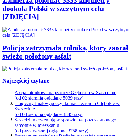
Zamierza pokonać 3333 kilometry
dookoła Polski w szczytnym celu
[ZDJĘCIA]
Policja zatrzymała rolnika, który zaorał
świeżo położony asfalt
Najczęściej czytane
Akcja ratunkowa na jeziorze Głębokim w Szczecinie
(od 02 sierpnia oglądane 5039 razy)
Tragiczny finał wypoczynku nad Jeziorem Głębokie w
Szczecinie
(od 03 sierpnia oglądane 3845 razy)
Sąsiedzi interweniują w sprawie psa pozostawionego
samotnie w mieszkaniu
(od przedwczoraj oglądane 3758 razy)