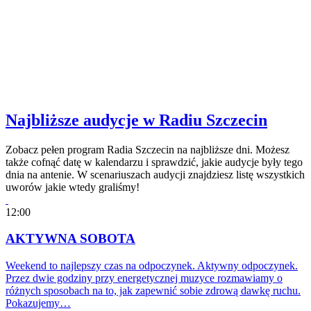
Najbliższe audycje w Radiu Szczecin
Zobacz pełen program Radia Szczecin na najbliższe dni. Możesz
także cofnąć datę w kalendarzu i sprawdzić, jakie audycje były tego
dnia na antenie. W scenariuszach audycji znajdziesz listę wszystkich
uworów jakie wtedy graliśmy!
12:00
AKTYWNA SOBOTA
Weekend to najlepszy czas na odpoczynek. Aktywny odpoczynek.
Przez dwie godziny przy energetycznej muzyce rozmawiamy o
różnych sposobach na to, jak zapewnić sobie zdrową dawkę ruchu.
Pokazujemy…