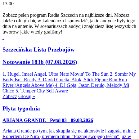
13:00
Zobacz pełen program Radia Szczecin na najbliższe dni. Możesz
także cofnąć datę w kalendarzu i sprawdzić, jakie audycje były tego
dnia na antenie. W scenariuszach audycji znajdziesz listę wszystkich
uworów jakie wtedy graliśmy!
Szczecińska Lista Przebojów
Notowanie 1836 (07.08.2026)
1. Hugel, Imael Angel, Ultra Nate
Movin' To The Sun
2. Sombr
My
Body Isn't Ready
3. David Guetta, Alok, Stick Figure
Run Run
River (Angels Above Me)
4. DJ Goja, Jason Derulo, Melody
Mi
Chico
5. Temper City
Self Aware
Zobacz
Głosuj »
Płyta tygodnia
ARIANA GRANDE - Petal 03 - 09.08.2026
Ariana Grande po tym, jak skupiła się na aktorstwie i zagrała m.in. z
Robertem De Niro (premiera filmu "Poznaj swojego teścia" już w