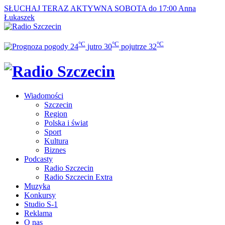
SŁUCHAJ TERAZ
AKTYWNA SOBOTA do 17:00
Anna
Łukaszek
°C
°C
°C
24
jutro
30
pojutrze
32
Wiadomości
Szczecin
Region
Polska i świat
Sport
Kultura
Biznes
Podcasty
Radio Szczecin
Radio Szczecin Extra
Muzyka
Konkursy
Studio S-1
Reklama
O nas