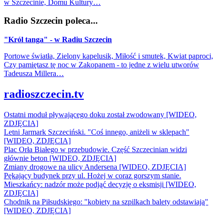
w Szczecinie, Domu Kultury…
Radio Szczecin poleca...
"Król tanga" - w Radiu Szczecin
Portowe światła, Zielony kapelusik, Miłość i smutek, Kwiat paproci,
Czy pamiętasz tę noc w Zakopanem - to jedne z wielu utworów
Tadeusza Millera…
radioszczecin.tv
Ostatni moduł pływającego doku został zwodowany [WIDEO,
ZDJĘCIA]
Letni Jarmark Szczeciński. "Coś innego, aniżeli w sklepach"
[WIDEO, ZDJĘCIA]
Plac Orła Białego w przebudowie. Część Szczecinian widzi
głównie beton [WIDEO, ZDJĘCIA]
Zmiany drogowe na ulicy Andersena [WIDEO, ZDJĘCIA]
Pękający budynek przy ul. Hożej w coraz gorszym stanie.
Mieszkańcy: nadzór może podjąć decyzję o eksmisji [WIDEO,
ZDJĘCIA]
Chodnik na Piłsudskiego: "kobiety na szpilkach balety odstawiają"
[WIDEO, ZDJĘCIA]