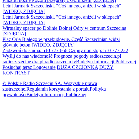
Piłkarki nożne Pogoni przegrały z Górnikiem [ZDJĘCIA]
Letni Jarmark Szczeciński. "Coś innego, aniżeli w sklepach"
[WIDEO, ZDJĘCIA]
Letni Jarmark Szczeciński. "Coś innego, aniżeli w sklepach"
[WIDEO, ZDJĘCIA]
Wirtualny spacer po Dolinie Dolnej Odry w centrum Szczecina
[ZDJĘCIA]
Plac Orła Białego w przebudowie. Część Szczecinian widzi
głównie beton [WIDEO, ZDJĘCIA]
Zadzwoń do studia: 510 777 666
Czujny non stop: 510 777 222
Wyślij do nas wiadomość
Prognoza pogody
radioszczecin.pl
radioszczecinextra.pl
radioszczecin.tv
Biuletyn Informacji Publicznej
Posłuchaj teraz
Logowanie
DUŻA CZCIONKA
DUŻY
KONTRAST
© Polskie Radio Szczecin SA. Wszystkie prawa
zastrzeżone.
Regulamin korzystania z portalu
Polityka
prywatności
Biuletyn Informacji Publicznej