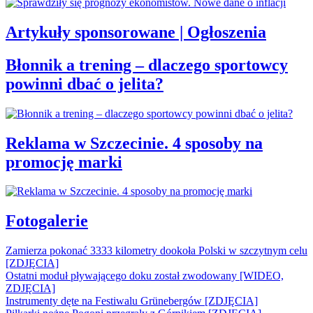
Artykuły sponsorowane | Ogłoszenia
Błonnik a trening – dlaczego sportowcy
powinni dbać o jelita?
Reklama w Szczecinie. 4 sposoby na
promocję marki
Fotogalerie
Zamierza pokonać 3333 kilometry dookoła Polski w szczytnym celu
[ZDJĘCIA]
Ostatni moduł pływającego doku został zwodowany [WIDEO,
ZDJĘCIA]
Instrumenty dęte na Festiwalu Grünebergów [ZDJĘCIA]