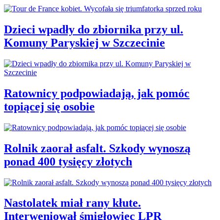
Dzieci wpadły do zbiornika przy ul.
Komuny Paryskiej w Szczecinie
Ratownicy podpowiadają, jak pomóc
topiącej się osobie
Rolnik zaorał asfalt. Szkody wynoszą
ponad 400 tysięcy złotych
Nastolatek miał rany kłute.
Interweniował śmigłowiec LPR