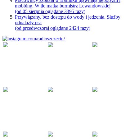
Pracownicy szpitala w Barlinku ujawniają nepotyzm i
mobbing. W tle matka burmistrz Lewandowskiej
(od 05 sierpnia oglądane 3395 razy)
Przywiązany, bez dostępu do wody i jedzenia. Służby
odnalazły psa
(od przedwczoraj oglądane 2424 razy)