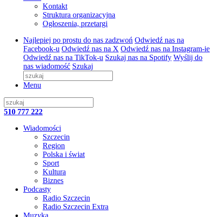
Kontakt
Struktura organizacyjna
Ogłoszenia, przetargi
Najlepiej po prostu do nas zadzwoń
Odwiedź nas na
Facebook-u
Odwiedź nas na X
Odwiedź nas na Instagram-ie
Odwiedź nas na TikTok-u
Szukaj nas na Spotify
Wyślij do
nas wiadomość
Szukaj
Menu
510 777 222
Wiadomości
Szczecin
Region
Polska i świat
Sport
Kultura
Biznes
Podcasty
Radio Szczecin
Radio Szczecin Extra
Muzyka