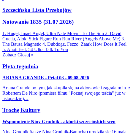
Szczecińska Lista Przebojów
Notowanie 1835 (31.07.2026)
1. Hugel, Imael Angel, Ultra Nate
Movin' To The Sun
2. David
Guetta, Alok, Stick Figure
Run Run River (Angels Above Me)
3.
The Bausa
Magnetic
4. Dubdogz, Fezzo, Zaark
How Does It Feel
5. Anotr feat. 54 Ultra
Talk To You
Zobacz
Głosuj »
Płyta tygodnia
ARIANA GRANDE - Petal 03 - 09.08.2026
Ariana Grande po tym, jak skupiła się na aktorstwie i zagrała m.in. z
Robertem De Niro (premiera filmu "Poznaj swojego teścia" już w
listopadzie)…
Trochę Kultury
Wspomnienie Niny Grudnik - aktorki szczecińskich scen
Nina Grudnik (także Nina Grudnik-Banucha) urodziła się 16 maja