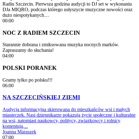
Radiu Szczecin. Pierwsza godzina audycji to DJ set w wykonaniu
DJa MIQRO, podczas którego usłyszycie muzyczne nowości oraz
dużo niespotykanych…
00:00
NOC Z RADIEM SZCZECIN
Starannie dobrana i zmiksowana muzyka nocnych marków.
Zapraszamy do słuchania!
04:00
POLSKI PORANEK
Gramy tylko po polsku!!!
06:00
NA SZCZECIŃSKIEJ ZIEMI
Audycja informacyjna skierowana do mieszkańców wsi i małych
miasteczek. Nasi dziennikarze pokazują życie społeczne i kulturalne
na wsi, natomiast naukowcy, politycy, związkowcy i rolnicy
komentują…
Joanna Maraszek
07:00