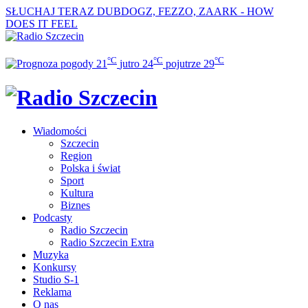
SŁUCHAJ TERAZ
DUBDOGZ, FEZZO, ZAARK - HOW
DOES IT FEEL
°C
°C
°C
21
jutro
24
pojutrze
29
Wiadomości
Szczecin
Region
Polska i świat
Sport
Kultura
Biznes
Podcasty
Radio Szczecin
Radio Szczecin Extra
Muzyka
Konkursy
Studio S-1
Reklama
O nas