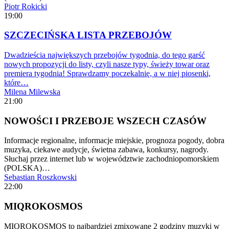
Piotr Rokicki
19:00
SZCZECIŃSKA LISTA PRZEBOJÓW
Dwadzieścia największych przebojów tygodnia, do tego garść
nowych propozycji do listy, czyli nasze typy, świeży towar oraz
premiera tygodnia! Sprawdzamy poczekalnię, a w niej piosenki,
które…
Milena Milewska
21:00
NOWOŚCI I PRZEBOJE WSZECH CZASÓW
Informacje regionalne, informacje miejskie, prognoza pogody, dobra
muzyka, ciekawe audycje, świetna zabawa, konkursy, nagrody.
Słuchaj przez internet lub w województwie zachodniopomorskiem
(POLSKA)…
Sebastian Roszkowski
22:00
MIQROKOSMOS
MIQROKOSMOS to najbardziej zmixowane 2 godziny muzyki w