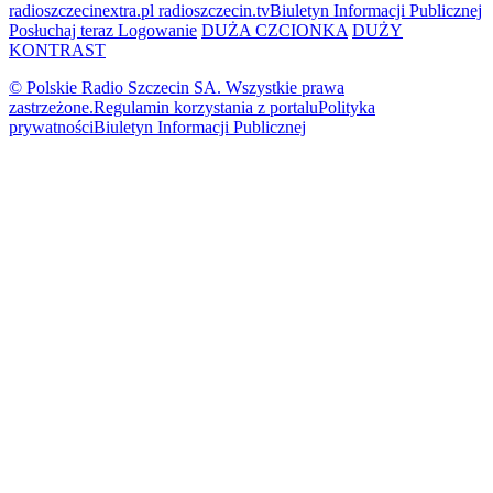
radioszczecinextra.pl
radioszczecin.tv
Biuletyn Informacji Publicznej
Posłuchaj teraz
Logowanie
DUŻA CZCIONKA
DUŻY
KONTRAST
© Polskie Radio Szczecin SA. Wszystkie prawa
zastrzeżone.
Regulamin korzystania z portalu
Polityka
prywatności
Biuletyn Informacji Publicznej