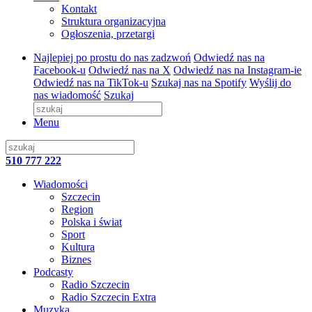
Kontakt
Struktura organizacyjna
Ogłoszenia, przetargi
Najlepiej po prostu do nas zadzwoń
Odwiedź nas na
Facebook-u
Odwiedź nas na X
Odwiedź nas na Instagram-ie
Odwiedź nas na TikTok-u
Szukaj nas na Spotify
Wyślij do
nas wiadomość
Szukaj
Menu
510 777 222
Wiadomości
Szczecin
Region
Polska i świat
Sport
Kultura
Biznes
Podcasty
Radio Szczecin
Radio Szczecin Extra
Muzyka