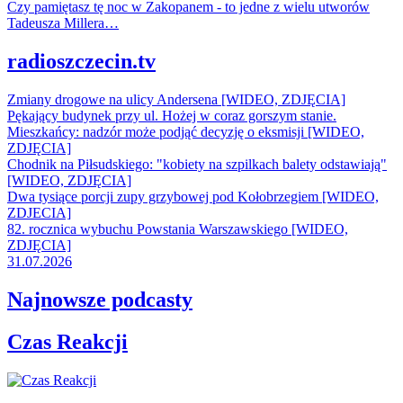
Czy pamiętasz tę noc w Zakopanem - to jedne z wielu utworów
Tadeusza Millera…
radioszczecin.tv
Zmiany drogowe na ulicy Andersena [WIDEO, ZDJĘCIA]
Pękający budynek przy ul. Hożej w coraz gorszym stanie.
Mieszkańcy: nadzór może podjąć decyzję o eksmisji [WIDEO,
ZDJĘCIA]
Chodnik na Piłsudskiego: "kobiety na szpilkach balety odstawiają"
[WIDEO, ZDJĘCIA]
Dwa tysiące porcji zupy grzybowej pod Kołobrzegiem [WIDEO,
ZDJECIA]
82. rocznica wybuchu Powstania Warszawskiego [WIDEO,
ZDJĘCIA]
31.07.2026
Najnowsze podcasty
Czas Reakcji