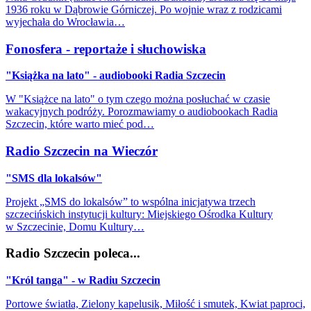
1936 roku w Dąbrowie Górniczej. Po wojnie wraz z rodzicami
wyjechała do Wrocławia…
Fonosfera - reportaże i słuchowiska
"Książka na lato" - audiobooki Radia Szczecin
W "Książce na lato" o tym czego można posłuchać w czasie
wakacyjnych podróży. Porozmawiamy o audiobookach Radia
Szczecin, które warto mieć pod…
Radio Szczecin na Wieczór
"SMS dla lokalsów"
Projekt „SMS do lokalsów” to wspólna inicjatywa trzech
szczecińskich instytucji kultury: Miejskiego Ośrodka Kultury
w Szczecinie, Domu Kultury…
Radio Szczecin poleca...
"Król tanga" - w Radiu Szczecin
Portowe światła, Zielony kapelusik, Miłość i smutek, Kwiat paproci,