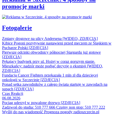
promocję marki
Fotogalerie
Zmiany drogowe na ulicy Andersena [WIDEO, ZDJĘCIA]
Kibice Pogoni pozytywnie nastawieni przed meczem ze Śląskiem w
Pucharze Polski [ZDJĘCIA]
Pierwsze odcinki obwodnicy północnej Stargardu już gotowe
[ZDJĘCIA]
Pękający budynek przy ul. Hożej w coraz gorszym stanie.
Mieszkańcy: nadzór może podjąć decyzję o eksmisji [WIDEO,
ZDJĘCIA]
Fundacja Cancer Fighters przekazała 1 mln zł dla dziecięcej
onkologii w Szczecinie [ZDJĘCIA]
Ponad setka zawodników z całego świata startuje w zawodach na
supach [ZDJĘCIA]
Czas Reakcji
06.08.2026
Pociąg uderzył w powalone drzewo [ZDJĘCIA]
Zadzwoń do studia: 510 777 666
Czujny non stop: 510 777 222
Wyślij do nas wiadomość
Prognoza pogody
radioszczecin.pl