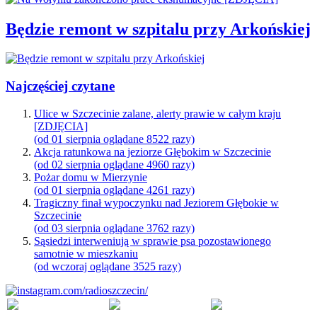
Będzie remont w szpitalu przy Arkońskiej
Najczęściej czytane
Ulice w Szczecinie zalane, alerty prawie w całym kraju
[ZDJĘCIA]
(od 01 sierpnia oglądane 8522 razy)
Akcja ratunkowa na jeziorze Głębokim w Szczecinie
(od 02 sierpnia oglądane 4960 razy)
Pożar domu w Mierzynie
(od 01 sierpnia oglądane 4261 razy)
Tragiczny finał wypoczynku nad Jeziorem Głębokie w
Szczecinie
(od 03 sierpnia oglądane 3762 razy)
Sąsiedzi interweniują w sprawie psa pozostawionego
samotnie w mieszkaniu
(od wczoraj oglądane 3525 razy)