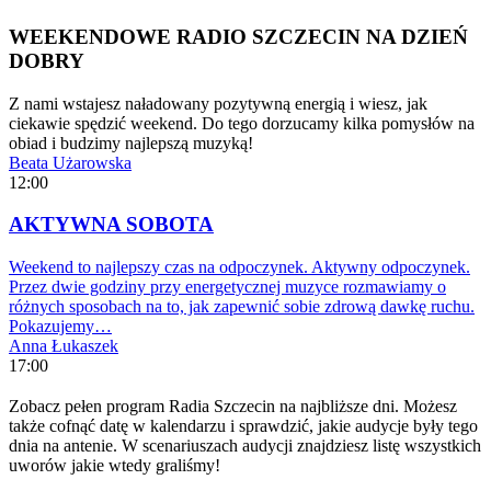
WEEKENDOWE RADIO SZCZECIN NA DZIEŃ
DOBRY
Z nami wstajesz naładowany pozytywną energią i wiesz, jak
ciekawie spędzić weekend. Do tego dorzucamy kilka pomysłów na
obiad i budzimy najlepszą muzyką!
Beata Użarowska
12:00
AKTYWNA SOBOTA
Weekend to najlepszy czas na odpoczynek. Aktywny odpoczynek.
Przez dwie godziny przy energetycznej muzyce rozmawiamy o
różnych sposobach na to, jak zapewnić sobie zdrową dawkę ruchu.
Pokazujemy…
Anna Łukaszek
17:00
Zobacz pełen program Radia Szczecin na najbliższe dni. Możesz
także cofnąć datę w kalendarzu i sprawdzić, jakie audycje były tego
dnia na antenie. W scenariuszach audycji znajdziesz listę wszystkich
uworów jakie wtedy graliśmy!