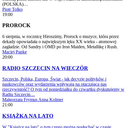
(POLSKA)…
Piotr Tolko
19:00
PROROCK
6 sierpnia, w rocznicę Hiroszimy, Prorock o muzyce, która przez
dekady opowiadała o największym lęku XX wieku - atomowej
zagładzie. Od Sandry i OMD po Iron Maiden, Metallikę i Rush.
Maciej Papke
20:00
RADIO SZCZECIN NA WIECZÓR
Szczecin, Polska, Europa, Świat - jak decyzje polityków i
naukowców oraz wydarzenia wpływają na otaczającą nas
rzeczywistość? O tym od poniedziałku do czwartku dyskutujemy w
Radiu Szczecin…
Małgorzata Frymus
Anna Kolmer
21:00
KSIĄŻKA NA LATO
W "Książce na lato" o tym czego można posłuchać w czasie