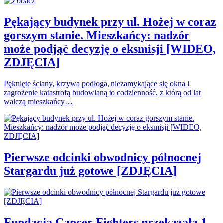
Pękający budynek przy ul. Hożej w coraz
gorszym stanie. Mieszkańcy: nadzór
może podjąć decyzję o eksmisji [WIDEO,
ZDJĘCIA]
Pęknięte ściany, krzywa podłoga, niezamykające się okna i
zagrożenie katastrofą budowlaną to codzienność, z którą od lat
walczą mieszkańcy…
Pierwsze odcinki obwodnicy północnej
Stargardu już gotowe [ZDJĘCIA]
Fundacja Cancer Fighters przekazała 1