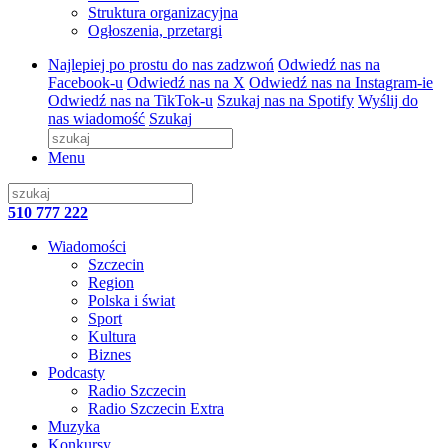
Struktura organizacyjna
Ogłoszenia, przetargi
Najlepiej po prostu do nas zadzwoń
Odwiedź nas na
Facebook-u
Odwiedź nas na X
Odwiedź nas na Instagram-ie
Odwiedź nas na TikTok-u
Szukaj nas na Spotify
Wyślij do
nas wiadomość
Szukaj
Menu
510 777 222
Wiadomości
Szczecin
Region
Polska i świat
Sport
Kultura
Biznes
Podcasty
Radio Szczecin
Radio Szczecin Extra
Muzyka
Konkursy