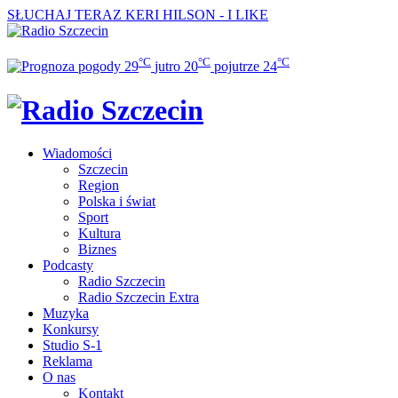
SŁUCHAJ TERAZ
KERI HILSON - I LIKE
°C
°C
°C
29
jutro
20
pojutrze
24
Wiadomości
Szczecin
Region
Polska i świat
Sport
Kultura
Biznes
Podcasty
Radio Szczecin
Radio Szczecin Extra
Muzyka
Konkursy
Studio S-1
Reklama
O nas
Kontakt