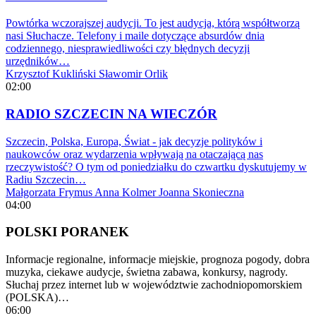
Powtórka wczorajszej audycji. To jest audycja, którą współtworzą
nasi Słuchacze. Telefony i maile dotyczące absurdów dnia
codziennego, niesprawiedliwości czy błędnych decyzji
urzędników…
Krzysztof Kukliński
Sławomir Orlik
02:00
RADIO SZCZECIN NA WIECZÓR
Szczecin, Polska, Europa, Świat - jak decyzje polityków i
naukowców oraz wydarzenia wpływają na otaczającą nas
rzeczywistość? O tym od poniedziałku do czwartku dyskutujemy w
Radiu Szczecin…
Małgorzata Frymus
Anna Kolmer
Joanna Skonieczna
04:00
POLSKI PORANEK
Informacje regionalne, informacje miejskie, prognoza pogody, dobra
muzyka, ciekawe audycje, świetna zabawa, konkursy, nagrody.
Słuchaj przez internet lub w województwie zachodniopomorskiem
(POLSKA)…
06:00