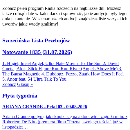
Zobacz pełen program Radia Szczecin na najbliższe dni. Możesz
także cofnąć datę w kalendarzu i sprawdzić, jakie audycje były tego
dnia na antenie. W scenariuszach audycji znajdziesz listę wszystkich
uworów jakie wtedy graliśmy!
Szczecińska Lista Przebojów
Notowanie 1835 (31.07.2026)
1. Hugel, Imael Angel, Ultra Nate
Movin' To The Sun
2. David
Guetta, Alok, Stick Figure
Run Run River (Angels Above Me)
3.
The Bausa
Magnetic
4. Dubdogz, Fezzo, Zaark
How Does It Feel
5. Anotr feat. 54 Ultra
Talk To You
Zobacz
Głosuj »
Płyta tygodnia
ARIANA GRANDE - Petal 03 - 09.08.2026
Ariana Grande po tym, jak skupiła się na aktorstwie i zagrała m.in. z
Robertem De Niro (premiera filmu "Poznaj swojego teścia" już w
listopadzie)…