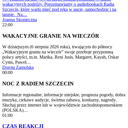
wakacyjnych podróży. Porozmawiamy o audiobookach Radia
Szczecin, które warto mieć pod ręką w aucie, samochodzie i na
tarasie. Na…
Joanna Skonieczna
22:00
WAKACYJNE GRANIE NA WIECZÓR
W dzisiejszym (6 sierpnia 2026 roku), trwającym do północy
„Wakacyjnym graniu na wieczór” swoje przeboje przypomną
polscy artyści, m.in. Marika, Reni Jusis, Margaret, Kayah, Oskar
Cyms, Paweł…
Dorota Zamolska
00:00
NOC Z RADIEM SZCZECIN
Informacje regionalne, informacje miejskie, prognoza pogody, dobra
muzyka, ciekawe audycje, świetna zabawa, konkursy, nagrody.
Słuchaj przez internet lub w województwie zachodniopomorskiem
(POLSKA)…
01:00
CZAS REAKCJI