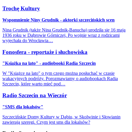
Trochę Kultury
Wspomnienie Niny Grudnik - aktorki szczecińskich scen
Nina Grudnik (także Nina Grudnik-Banucha) urodziła się 16 maja
1936 roku w Dąbrowie Górniczej. Po wojnie wraz z rodzicami
wyjechała do Wrocławia…
Fonosfera - reportaże i słuchowiska
"Książka na lato" - audiobooki Radia Szczecin
W "Książce na lato" o tym czego można posłuchać w czasie
wakacyjnych podróży. Porozmawiamy o audiobookach Radia
Szczecin, które warto mieć pod…
Radio Szczecin na Wieczór
"SMS dla lokalsów"
Szczecińskie Domy Kultury w Dąbiu, w Skolwinie i Słowianin
zawierają szeregi. Czym jest sms dla lokalsów?