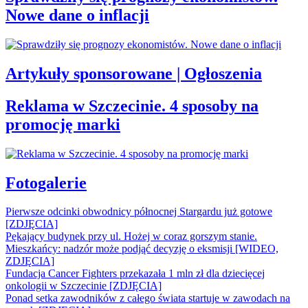
Nowe dane o inflacji
Artykuły sponsorowane | Ogłoszenia
Reklama w Szczecinie. 4 sposoby na
promocję marki
Fotogalerie
Pierwsze odcinki obwodnicy północnej Stargardu już gotowe
[ZDJĘCIA]
Pękający budynek przy ul. Hożej w coraz gorszym stanie.
Mieszkańcy: nadzór może podjąć decyzję o eksmisji [WIDEO,
ZDJĘCIA]
Fundacja Cancer Fighters przekazała 1 mln zł dla dziecięcej
onkologii w Szczecinie [ZDJĘCIA]
Ponad setka zawodników z całego świata startuje w zawodach na