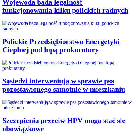
Wojewoda bada legalność
funkcjonowania kilku polickich radnych
Polickie Przedsiębiorstwo Energetyki
Cieplnej pod lupą prokuratury
Sąsiedzi interweniują w sprawie psa
pozostawionego samotnie w mieszkaniu
Szczepienia przeciw HPV mogą stać się
obowiązkowe