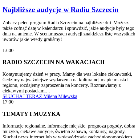
Najbliższe audycje w Radiu Szczecin
Zobacz pełen program Radia Szczecin na najbliższe dni. Możesz
także cofnąć datę w kalendarzu i sprawdzić, jakie audycje były tego
dnia na antenie. W scenariuszach audycji znajdziesz listę wszystkich
uworów jakie wtedy graliśmy!
13:00
RADIO SZCZECIN NA WAKACJACH
Kontynuujemy dzień w pracy. Mamy dla was lokalne ciekawostki,
śledzimy najważniejsze wydarzenia na kulturalnej mapie miasta i
regionu, rozdajemy zaproszenia na koncerty. Rozmawiamy z
ciekawymi postaciami…
SŁUCHAJ TERAZ
Milena Milewska
17:00
TEMATY I MUZYKA
Informacje regionalne, informacje miejskie, prognoza pogody, dobra
muzyka, ciekawe audycje, świetna zabawa, konkursy, nagrody.
Słuchaj przez internet lub w województwie zachodniopomorskiem