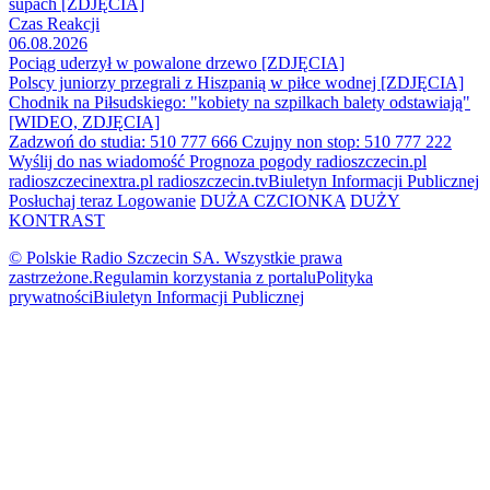
supach [ZDJĘCIA]
Czas Reakcji
06.08.2026
Pociąg uderzył w powalone drzewo [ZDJĘCIA]
Polscy juniorzy przegrali z Hiszpanią w piłce wodnej [ZDJĘCIA]
Chodnik na Piłsudskiego: "kobiety na szpilkach balety odstawiają"
[WIDEO, ZDJĘCIA]
Zadzwoń do studia: 510 777 666
Czujny non stop: 510 777 222
Wyślij do nas wiadomość
Prognoza pogody
radioszczecin.pl
radioszczecinextra.pl
radioszczecin.tv
Biuletyn Informacji Publicznej
Posłuchaj teraz
Logowanie
DUŻA CZCIONKA
DUŻY
KONTRAST
© Polskie Radio Szczecin SA. Wszystkie prawa
zastrzeżone.
Regulamin korzystania z portalu
Polityka
prywatności
Biuletyn Informacji Publicznej