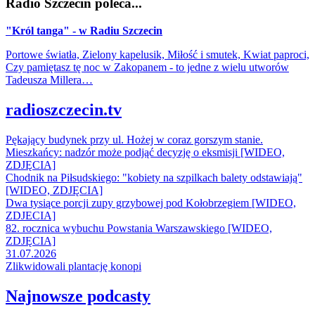
Radio Szczecin poleca...
"Król tanga" - w Radiu Szczecin
Portowe światła, Zielony kapelusik, Miłość i smutek, Kwiat paproci,
Czy pamiętasz tę noc w Zakopanem - to jedne z wielu utworów
Tadeusza Millera…
radioszczecin.tv
Pękający budynek przy ul. Hożej w coraz gorszym stanie.
Mieszkańcy: nadzór może podjąć decyzję o eksmisji [WIDEO,
ZDJĘCIA]
Chodnik na Piłsudskiego: "kobiety na szpilkach balety odstawiają"
[WIDEO, ZDJĘCIA]
Dwa tysiące porcji zupy grzybowej pod Kołobrzegiem [WIDEO,
ZDJECIA]
82. rocznica wybuchu Powstania Warszawskiego [WIDEO,
ZDJĘCIA]
31.07.2026
Zlikwidowali plantację konopi
Najnowsze podcasty