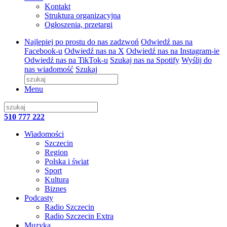
Kontakt
Struktura organizacyjna
Ogłoszenia, przetargi
Najlepiej po prostu do nas zadzwoń
Odwiedź nas na
Facebook-u
Odwiedź nas na X
Odwiedź nas na Instagram-ie
Odwiedź nas na TikTok-u
Szukaj nas na Spotify
Wyślij do
nas wiadomość
Szukaj
Menu
510 777 222
Wiadomości
Szczecin
Region
Polska i świat
Sport
Kultura
Biznes
Podcasty
Radio Szczecin
Radio Szczecin Extra
Muzyka