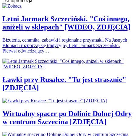
Autopromocja
Letni Jarmark Szczeciński. "Coś innego,
aniżeli w sklepach" [WIDEO, ZDJĘCIA]
Biżuteria, ceramika, zabawki i regionalne przysmaki. Na Jasnych
Błoniach rozpoczął się tradycyjny Letni Jarmark Szczeciński.
Pierwsi odwiedzający…
Ławki przy Rusałce. "Tu jest strasznie"
[ZDJĘCIA]
Wirtualny spacer po Dolinie Dolnej Odry
w centrum Szczecina [ZDJĘCIA]