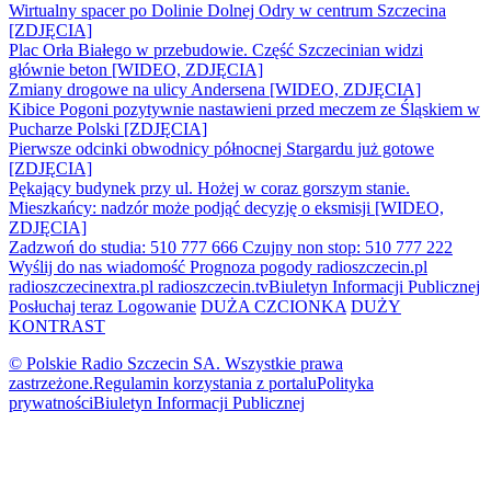
Wirtualny spacer po Dolinie Dolnej Odry w centrum Szczecina
[ZDJĘCIA]
Plac Orła Białego w przebudowie. Część Szczecinian widzi
głównie beton [WIDEO, ZDJĘCIA]
Zmiany drogowe na ulicy Andersena [WIDEO, ZDJĘCIA]
Kibice Pogoni pozytywnie nastawieni przed meczem ze Śląskiem w
Pucharze Polski [ZDJĘCIA]
Pierwsze odcinki obwodnicy północnej Stargardu już gotowe
[ZDJĘCIA]
Pękający budynek przy ul. Hożej w coraz gorszym stanie.
Mieszkańcy: nadzór może podjąć decyzję o eksmisji [WIDEO,
ZDJĘCIA]
Zadzwoń do studia: 510 777 666
Czujny non stop: 510 777 222
Wyślij do nas wiadomość
Prognoza pogody
radioszczecin.pl
radioszczecinextra.pl
radioszczecin.tv
Biuletyn Informacji Publicznej
Posłuchaj teraz
Logowanie
DUŻA CZCIONKA
DUŻY
KONTRAST
© Polskie Radio Szczecin SA. Wszystkie prawa
zastrzeżone.
Regulamin korzystania z portalu
Polityka
prywatności
Biuletyn Informacji Publicznej