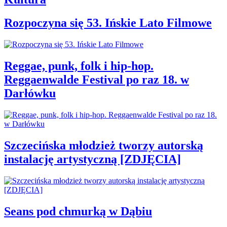
Rozpoczyna się 53. Ińskie Lato Filmowe
Reggae, punk, folk i hip-hop.
Reggaenwalde Festival po raz 18. w
Darłówku
Szczecińska młodzież tworzy autorską
instalację artystyczną [ZDJĘCIA]
Seans pod chmurką w Dąbiu