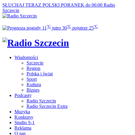
SŁUCHAJ TERAZ
POLSKI PORANEK do 06:00
Radio
Szczecin
°C
°C
°C
11
jutro
30
pojutrze
25
Wiadomości
Szczecin
Region
Polska i świat
Sport
Kultura
Biznes
Podcasty
Radio Szczecin
Radio Szczecin Extra
Muzyka
Konkursy
Studio S-1
Reklama
O nas