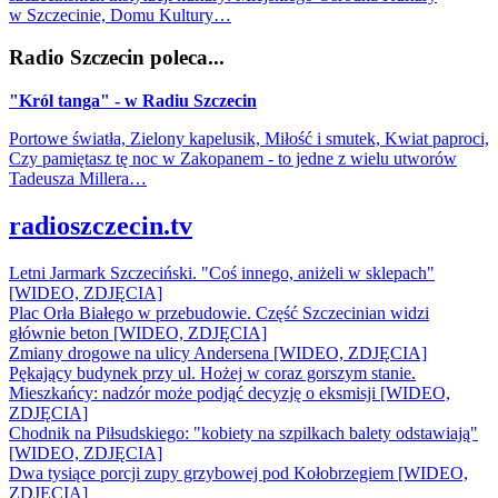
w Szczecinie, Domu Kultury…
Radio Szczecin poleca...
"Król tanga" - w Radiu Szczecin
Portowe światła, Zielony kapelusik, Miłość i smutek, Kwiat paproci,
Czy pamiętasz tę noc w Zakopanem - to jedne z wielu utworów
Tadeusza Millera…
radioszczecin.tv
Letni Jarmark Szczeciński. "Coś innego, aniżeli w sklepach"
[WIDEO, ZDJĘCIA]
Plac Orła Białego w przebudowie. Część Szczecinian widzi
głównie beton [WIDEO, ZDJĘCIA]
Zmiany drogowe na ulicy Andersena [WIDEO, ZDJĘCIA]
Pękający budynek przy ul. Hożej w coraz gorszym stanie.
Mieszkańcy: nadzór może podjąć decyzję o eksmisji [WIDEO,
ZDJĘCIA]
Chodnik na Piłsudskiego: "kobiety na szpilkach balety odstawiają"
[WIDEO, ZDJĘCIA]
Dwa tysiące porcji zupy grzybowej pod Kołobrzegiem [WIDEO,
ZDJECIA]