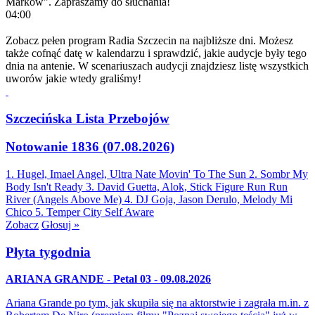
Marków". Zapraszamy do słuchania!
04:00
Zobacz pełen program Radia Szczecin na najbliższe dni. Możesz
także cofnąć datę w kalendarzu i sprawdzić, jakie audycje były tego
dnia na antenie. W scenariuszach audycji znajdziesz listę wszystkich
uworów jakie wtedy graliśmy!
Szczecińska Lista Przebojów
Notowanie 1836 (07.08.2026)
1. Hugel, Imael Angel, Ultra Nate
Movin' To The Sun
2. Sombr
My
Body Isn't Ready
3. David Guetta, Alok, Stick Figure
Run Run
River (Angels Above Me)
4. DJ Goja, Jason Derulo, Melody
Mi
Chico
5. Temper City
Self Aware
Zobacz
Głosuj »
Płyta tygodnia
ARIANA GRANDE - Petal 03 - 09.08.2026
Ariana Grande po tym, jak skupiła się na aktorstwie i zagrała m.in. z