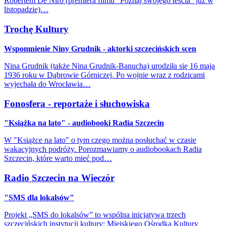
Robertem De Niro (premiera filmu "Poznaj swojego teścia" już w
listopadzie)…
Trochę Kultury
Wspomnienie Niny Grudnik - aktorki szczecińskich scen
Nina Grudnik (także Nina Grudnik-Banucha) urodziła się 16 maja
1936 roku w Dąbrowie Górniczej. Po wojnie wraz z rodzicami
wyjechała do Wrocławia…
Fonosfera - reportaże i słuchowiska
"Książka na lato" - audiobooki Radia Szczecin
W "Książce na lato" o tym czego można posłuchać w czasie
wakacyjnych podróży. Porozmawiamy o audiobookach Radia
Szczecin, które warto mieć pod…
Radio Szczecin na Wieczór
"SMS dla lokalsów"
Projekt „SMS do lokalsów” to wspólna inicjatywa trzech
szczecińskich instytucji kultury: Miejskiego Ośrodka Kultury