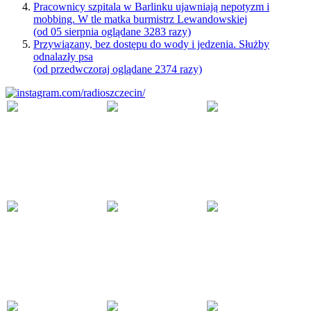
Pracownicy szpitala w Barlinku ujawniają nepotyzm i
mobbing. W tle matka burmistrz Lewandowskiej
(od 05 sierpnia oglądane 3283 razy)
Przywiązany, bez dostępu do wody i jedzenia. Służby
odnalazły psa
(od przedwczoraj oglądane 2374 razy)