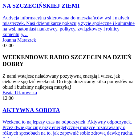
NA SZCZECIŃSKIEJ ZIEMI
Audycja informacyjna skierowana do mieszkańców wsi i małych
miasteczek. Nasi dziennikarze pokazują życie społeczne i kulturalne
na wsi, natomiast naukowcy, politycy, związkowcy i rolnicy
komentują…
Joanna Maraszek
07:00
WEEKENDOWE RADIO SZCZECIN NA DZIEŃ
DOBRY
Z nami wstajesz naładowany pozytywną energią i wiesz, jak
ciekawie spędzić weekend. Do tego dorzucamy kilka pomysłów na
obiad i budzimy najlepszą muzyką!
Beata Użarowska
12:00
AKTYWNA SOBOTA
Weekend to najlepszy czas na odpoczynek. Aktywny odpoczynek.
Przez dwie godziny przy energetycznej muzyce rozmawiamy o
różnych sposobach na to, jak zapewnić sobie zdrową dawkę ruchu.