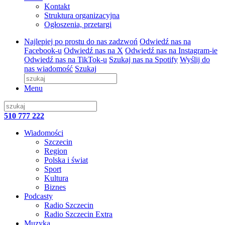
Kontakt
Struktura organizacyjna
Ogłoszenia, przetargi
Najlepiej po prostu do nas zadzwoń
Odwiedź nas na
Facebook-u
Odwiedź nas na X
Odwiedź nas na Instagram-ie
Odwiedź nas na TikTok-u
Szukaj nas na Spotify
Wyślij do
nas wiadomość
Szukaj
Menu
510 777 222
Wiadomości
Szczecin
Region
Polska i świat
Sport
Kultura
Biznes
Podcasty
Radio Szczecin
Radio Szczecin Extra
Muzyka