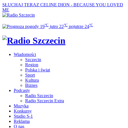
SŁUCHAJ TERAZ
CELINE DION - BECAUSE YOU LOVED
ME
°C
°C
°C
19
jutro
22
pojutrze
24
Wiadomości
Szczecin
Region
Polska i świat
Sport
Kultura
Biznes
Podcasty
Radio Szczecin
Radio Szczecin Extra
Muzyka
Konkursy
Studio S-1
Reklama
O nas