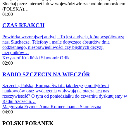
Słuchaj przez internet lub w województwie zachodniopomorskiem
(POLSKA)…
01:00
CZAS REAKCJI
Powtórka wczorajszej audycji. To jest audycja, którą współtworzą
nasi Słuchacze. Telefony i maile dotyczące absurdów dnia
codziennego, niesprawiedliwości czy błędnych decyzji
urzędników…
Krzysztof Kukliński
Sławomir Orlik
02:00
RADIO SZCZECIN NA WIECZÓR
Szczecin, Polska, Europa, Świat - jak decyzje polityków i
naukowców oraz wydarzenia wpływają na otaczającą nas
rzeczywistość? O tym od poniedziałku do czwartku dyskutujemy w
Radiu Szczecin…
Małgorzata Frymus
Anna Kolmer
Joanna Skonieczna
04:00
POLSKI PORANEK