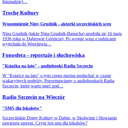
listopadzie)…
Trochę Kultury
Wspomnienie Niny Grudnik - aktorki szczecińskich scen
Nina Grudnik (także Nina Grudnik-Banucha) urodziła się 16 maja
1936 roku w Dąbrowie Górniczej. Po wojnie wraz z rodzicami
wyjechała do Wrocławia…
Fonosfera - reportaże i słuchowiska
"Książka na lato" - audiobooki Radia Szczecin
W "Książce na lato" o tym czego można posłuchać w czasie
wakacyjnych podróży. Porozmawiamy o audiobookach Radia
Szczecin, które warto mieć pod…
Radio Szczecin na Wieczór
"SMS dla lokalsów"
Szczecińskie Domy Kultury w Dąbiu, w Skolwinie i Słowianin
zawierają szeregi. Czym jest sms dla lokalsów?