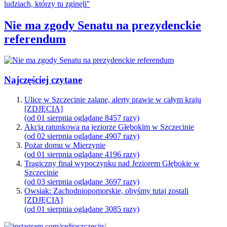
Nie ma zgody Senatu na prezydenckie
referendum
Najczęściej czytane
Ulice w Szczecinie zalane, alerty prawie w całym kraju
[ZDJĘCIA]
(od 01 sierpnia oglądane 8457 razy)
Akcja ratunkowa na jeziorze Głębokim w Szczecinie
(od 02 sierpnia oglądane 4907 razy)
Pożar domu w Mierzynie
(od 01 sierpnia oglądane 4196 razy)
Tragiczny finał wypoczynku nad Jeziorem Głębokie w
Szczecinie
(od 03 sierpnia oglądane 3697 razy)
Owsiak: Zachodniopomorskie, obyśmy tutaj zostali
[ZDJĘCIA]
(od 01 sierpnia oglądane 3085 razy)