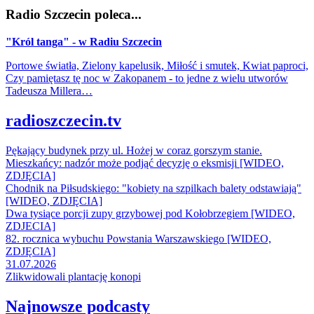
Radio Szczecin poleca...
"Król tanga" - w Radiu Szczecin
Portowe światła, Zielony kapelusik, Miłość i smutek, Kwiat paproci,
Czy pamiętasz tę noc w Zakopanem - to jedne z wielu utworów
Tadeusza Millera…
radioszczecin.tv
Pękający budynek przy ul. Hożej w coraz gorszym stanie.
Mieszkańcy: nadzór może podjąć decyzję o eksmisji [WIDEO,
ZDJĘCIA]
Chodnik na Piłsudskiego: "kobiety na szpilkach balety odstawiają"
[WIDEO, ZDJĘCIA]
Dwa tysiące porcji zupy grzybowej pod Kołobrzegiem [WIDEO,
ZDJECIA]
82. rocznica wybuchu Powstania Warszawskiego [WIDEO,
ZDJĘCIA]
31.07.2026
Zlikwidowali plantację konopi
Najnowsze podcasty