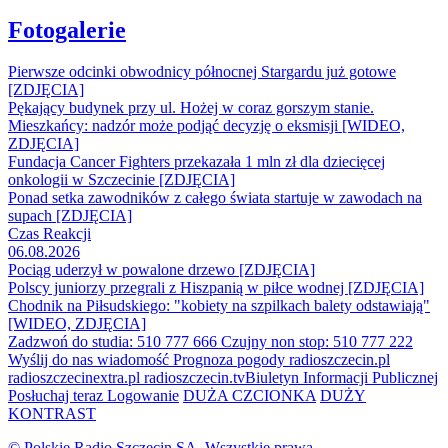
Fotogalerie
Pierwsze odcinki obwodnicy północnej Stargardu już gotowe
[ZDJĘCIA]
Pękający budynek przy ul. Hożej w coraz gorszym stanie.
Mieszkańcy: nadzór może podjąć decyzję o eksmisji [WIDEO,
ZDJĘCIA]
Fundacja Cancer Fighters przekazała 1 mln zł dla dziecięcej
onkologii w Szczecinie [ZDJĘCIA]
Ponad setka zawodników z całego świata startuje w zawodach na
supach [ZDJĘCIA]
Czas Reakcji
06.08.2026
Pociąg uderzył w powalone drzewo [ZDJĘCIA]
Polscy juniorzy przegrali z Hiszpanią w piłce wodnej [ZDJĘCIA]
Chodnik na Piłsudskiego: "kobiety na szpilkach balety odstawiają"
[WIDEO, ZDJĘCIA]
Zadzwoń do studia: 510 777 666
Czujny non stop: 510 777 222
Wyślij do nas wiadomość
Prognoza pogody
radioszczecin.pl
radioszczecinextra.pl
radioszczecin.tv
Biuletyn Informacji Publicznej
Posłuchaj teraz
Logowanie
DUŻA CZCIONKA
DUŻY
KONTRAST
© Polskie Radio Szczecin SA. Wszystkie prawa