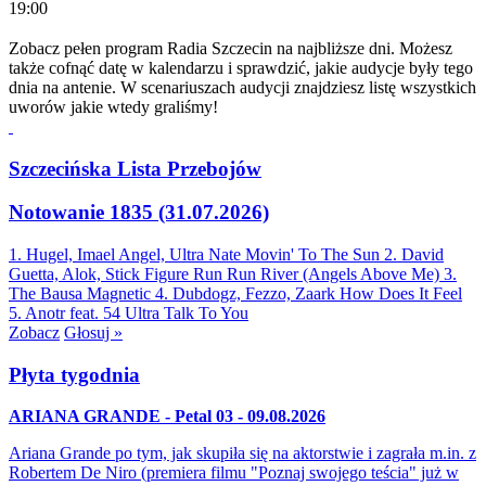
19:00
Zobacz pełen program Radia Szczecin na najbliższe dni. Możesz
także cofnąć datę w kalendarzu i sprawdzić, jakie audycje były tego
dnia na antenie. W scenariuszach audycji znajdziesz listę wszystkich
uworów jakie wtedy graliśmy!
Szczecińska Lista Przebojów
Notowanie 1835 (31.07.2026)
1. Hugel, Imael Angel, Ultra Nate
Movin' To The Sun
2. David
Guetta, Alok, Stick Figure
Run Run River (Angels Above Me)
3.
The Bausa
Magnetic
4. Dubdogz, Fezzo, Zaark
How Does It Feel
5. Anotr feat. 54 Ultra
Talk To You
Zobacz
Głosuj »
Płyta tygodnia
ARIANA GRANDE - Petal 03 - 09.08.2026
Ariana Grande po tym, jak skupiła się na aktorstwie i zagrała m.in. z
Robertem De Niro (premiera filmu "Poznaj swojego teścia" już w