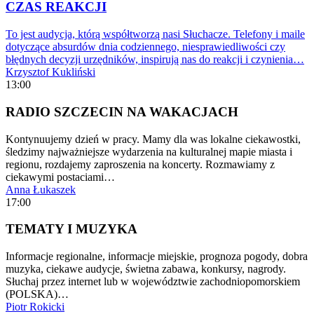
CZAS REAKCJI
To jest audycja, którą współtworzą nasi Słuchacze. Telefony i maile
dotyczące absurdów dnia codziennego, niesprawiedliwości czy
błędnych decyzji urzędników, inspirują nas do reakcji i czynienia…
Krzysztof Kukliński
13:00
RADIO SZCZECIN NA WAKACJACH
Kontynuujemy dzień w pracy. Mamy dla was lokalne ciekawostki,
śledzimy najważniejsze wydarzenia na kulturalnej mapie miasta i
regionu, rozdajemy zaproszenia na koncerty. Rozmawiamy z
ciekawymi postaciami…
Anna Łukaszek
17:00
TEMATY I MUZYKA
Informacje regionalne, informacje miejskie, prognoza pogody, dobra
muzyka, ciekawe audycje, świetna zabawa, konkursy, nagrody.
Słuchaj przez internet lub w województwie zachodniopomorskiem
(POLSKA)…
Piotr Rokicki